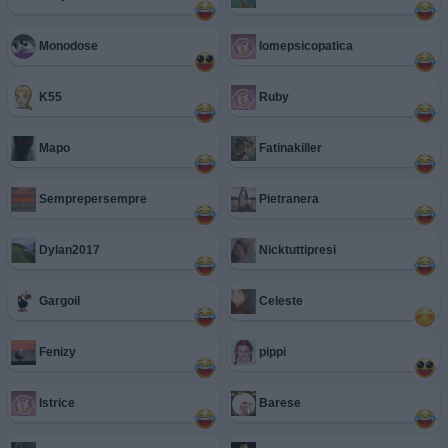
Monodose
Iomepsicopatica
K55
Ruby
Mapo
Fatinakiller
Semprepersempre
Pietranera
Dylan2017
Nicktuttipresi
Gargoil
Celeste
Fenizy
pippi
Istrice
Barese