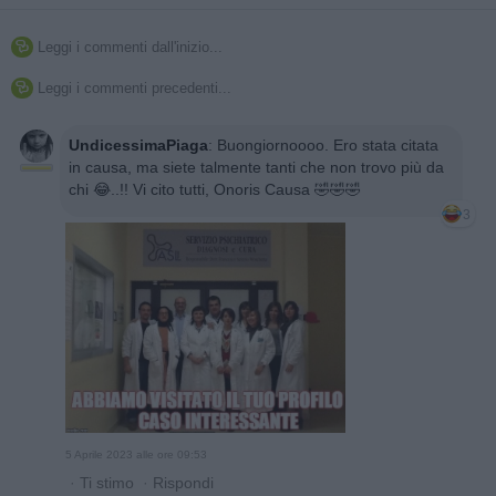
Leggi i commenti dall'inizio...

Leggi i commenti precedenti...

UndicessimaPiaga
:
Buongiornoooo. Ero stata citata
in causa, ma siete talmente tanti che non trovo più da
chi 😂..!! Vi cito tutti, Onoris Causa 🤣🤣🤣
3
5 Aprile 2023 alle ore 09:53
·
Ti stimo
·
Rispondi