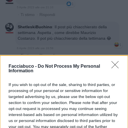
1
5 Aprile 2023 alle ore 21:10
·
Ti stimo
·
Rispondi
ShetleskiBuchino
:
Il post più chiacchierato della
settimana. Aspetta , come direbbe Maurizio
Costanzo. Il pot più chiacchierato della tettimana 😂
1
6 Aprile 2023 alle ore 16:59
·
Ti stimo
·
Rispondi
Facciabuco -
Do Not Process My Personal
Spanki
:
Buona serata 🥂😅🤣😂
Information
1
25 Settembre 2023 alle ore 20:54
If you wish to opt-out of the sale, sharing to third parties, or
·
Ti stimo
·
Rispondi
processing of your personal or sensitive information for
targeted advertising by us, please use the below opt-out
garak
:
Spanki il calamaro 2 la vendetta😄
section to confirm your selection. Please note that after your
1
25 Settembre 2023 alle ore 20:55
opt-out request is processed you may continue seeing
·
Ti stimo
·
Rispondi
interest-based ads based on personal information utilized by
us or personal information disclosed to third parties prior to
your opt-out. You may separately opt-out of the further
Spanki
:
garak