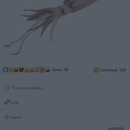
Stime: 58
Commenti: 528

Ti stimo fratello

Link

Salva
pubblicità