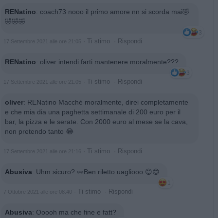
RENatino
:
coach73 nooo il primo amore nn si scorda mai🤣
🤣🤣🤣
3
·
Ti stimo
·
Rispondi
17 Settembre 2021 alle ore 21:05
RENatino
:
oliver intendi farti mantenere moralmente???
3
·
Ti stimo
·
Rispondi
17 Settembre 2021 alle ore 21:05
oliver
:
RENatino Macchè moralmente, direi completamente
e che mia dia una paghetta settimanale di 200 euro per il
bar, la pizza e le serate. Con 2000 euro al mese se la cava,
non pretendo tanto 😂
·
Ti stimo
·
Rispondi
17 Settembre 2021 alle ore 21:16
Abusiva
:
Uhm sicuro? 👀Ben riletto uagliooo 😊😊
1
·
Ti stimo
·
Rispondi
7 Ottobre 2021 alle ore 08:40
Abusiva
:
Ooooh ma che fine e fatt?