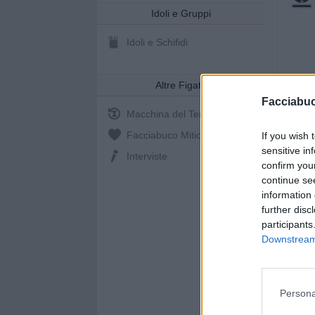
Idoli e Gruppi
Idoli e Schifidi
Altre Figate
Facciabu
Macchina del Tempo
Facciabuco Mitic
0%
If you wish 
sensitive in
Interviste
confirm you
continue se
information 
further disc
participants
Downstream 
Persona