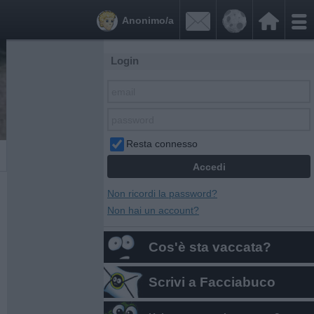


Anonimo/a
Login
Resta connesso
Non ricordi la password?
Non hai un account?
Cos'è sta vaccata?
Scrivi a Facciabuco