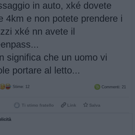
ssaggio in auto, xké dovete
re 4km e non potete prendere i
zi xké nn avete il
eenpass...
n significa che un uomo vi
le portare al letto...
Stime: 12
Commenti: 21



Ti stimo fratello
Link
Salva
licità