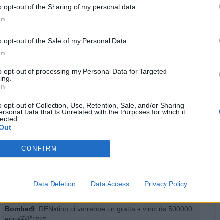
o opt-out of the Sharing of my personal data.
Bomber9
:
Ciusto
In
·
Ti stimo
·
Rispondi
8 Settembre 2021 alle ore 00:55
o opt-out of the Sale of my Personal Data.
In
Bomber9
:
Bentornato 🍺
1
to opt-out of processing my Personal Data for Targeted
·
Ti stimo
·
Rispondi
ing.
8 Settembre 2021 alle ore 00:55
In
coach73
:
Quindi hai deciso di tornare qua alla grande,
o opt-out of Collection, Use, Retention, Sale, and/or Sharing
sparando subito una grande cazzata😂😂😂 ciao burdel,
ersonal Data that Is Unrelated with the Purposes for which it
ben ritrovato 🤗🤗🤗
lected.
Out
1
·
Ti stimo
·
Rispondi
8 Settembre 2021 alle ore 08:37
CONFIRM
RENatino
:
coach73 Bomber9 oliver Ciao Amico, come
butta?
5
Data Deletion
Data Access
Privacy Policy
·
Ti stimo
·
Rispondi
8 Settembre 2021 alle ore 20:16
Bomber9
:
RENatino ci vorrebbe un gratta e vinci da 500000
euro🤣🤣🍺🍺