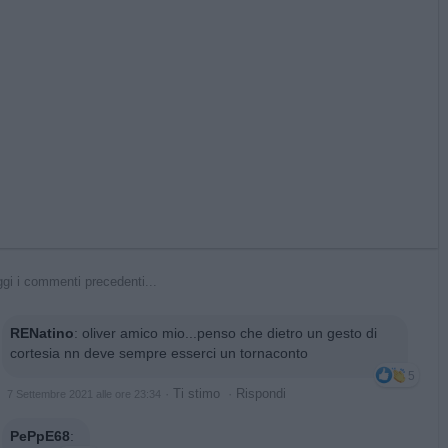
gi i commenti precedenti...
RENatino
:
oliver amico mio...penso che dietro un gesto di
cortesia nn deve sempre esserci un tornaconto
5
·
Ti stimo
·
Rispondi
7 Settembre 2021 alle ore 23:34
PePpE68
: