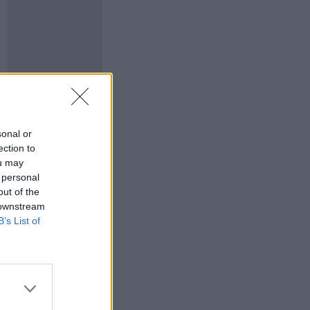
sonal or
ection to
ou may
 personal
out of the
 downstream
B’s List of