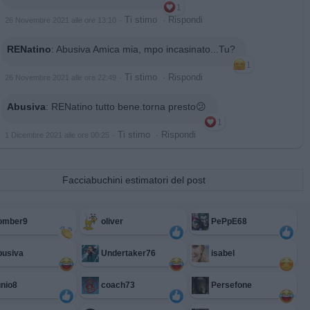
1
·
Ti stimo
·
Rispondi
26 Novembre 2021 alle ore 13:10
RENatino
:
Abusiva Amica mia, mpo incasinato...Tu?
1
·
Ti stimo
·
Rispondi
26 Novembre 2021 alle ore 22:49
Abusiva
:
RENatino tutto bene.torna presto😕
1
·
Ti stimo
·
Rispondi
1 Dicembre 2021 alle ore 00:25
Facciabuchini estimatori del post
omber9
oliver
PePpE68
busiva
Undertaker76
isabel
nio8
coach73
Persefone