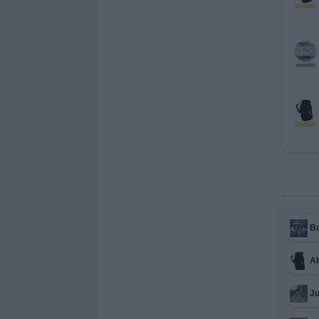
B
A
Ju