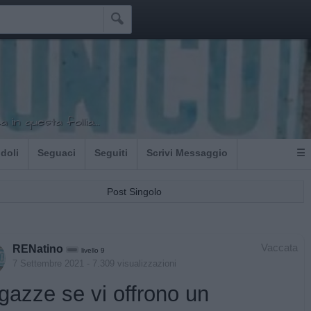

a in questa follia...
Idoli
Seguaci
Seguiti
Scrivi Messaggio
☰
Post Singolo
Vaccata
RENatino
livello 9
7 Settembre 2021
- 7.309 visualizzazioni
gazze se vi offrono un