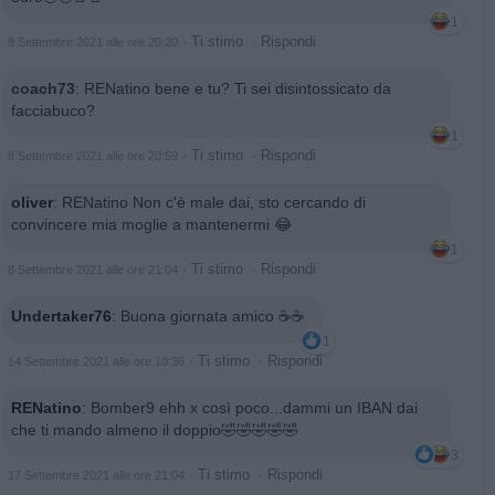
1
·
Ti stimo
·
Rispondi
8 Settembre 2021 alle ore 20:20
coach73
:
RENatino bene e tu? Ti sei disintossicato da
facciabuco?
1
·
Ti stimo
·
Rispondi
8 Settembre 2021 alle ore 20:59
oliver
:
RENatino Non c'è male dai, sto cercando di
convincere mia moglie a mantenermi 😂
1
·
Ti stimo
·
Rispondi
8 Settembre 2021 alle ore 21:04
Undertaker76
:
Buona giornata amico ☕☕
1
·
Ti stimo
·
Rispondi
14 Settembre 2021 alle ore 10:36
RENatino
:
Bomber9 ehh x così poco...dammi un IBAN dai
che ti mando almeno il doppio🤣🤣🤣🤣🤣
3
·
Ti stimo
·
Rispondi
17 Settembre 2021 alle ore 21:04