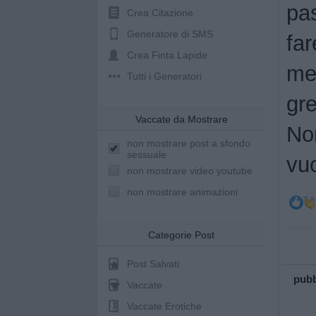
pa
Crea Citazione
Generatore di SMS
fa
Crea Finta Lapide
mez
Tutti i Generatori
gr
Vaccate da Mostrare
No
non mostrare post a sfondo
sessuale
vuo
non mostrare video youtube
non mostrare animazioni
Categorie Post
Post Salvati
pubb
Vaccate
Vaccate Erotiche