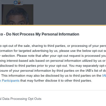
2
co -
Do Not Process My Personal Information
to opt-out of the sale, sharing to third parties, or processing of your per
formation for targeted advertising by us, please use the below opt-out s
·
Ti stimo
·
Rispondi
r selection. Please note that after your opt-out request is processed y
7 Settembre 2021 alle ore 23:35
eing interest-based ads based on personal information utilized by us or
oliver
:
RENatino Ma infatti...
disclosed to third parties prior to your opt-out. You may separately opt-
losure of your personal information by third parties on the IAB’s list of
1
·
Ti stimo
·
Rispondi
7 Settembre 2021 alle ore 23:36
. This information may also be disclosed by us to third parties on the
IA
Participants
that may further disclose it to other third parties.
RENatino
:
oliver e che cazz, lasciate pure un po' di
mistero...
Pure il cofano della macchina va bene
l Data Processing Opt Outs
3
·
Ti stimo
·
Rispondi
7 Settembre 2021 alle ore 23:37