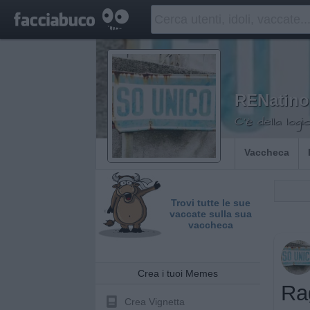
RENatino
C'è della logic
Vaccheca
Trovi tutte le sue
vaccate sulla sua
vaccheca
Crea i tuoi Memes
Ra
Crea Vignetta