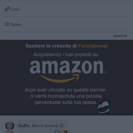

Link

Salva
sponsor
GuFo
:
Ma no povera 🤧
4