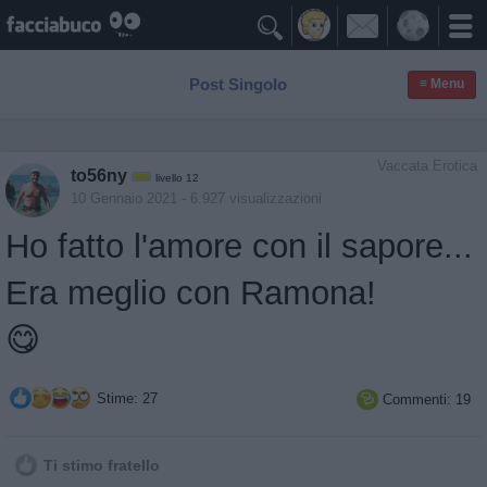

Post Singolo
≡ Menu
Vaccata Erotica
to56ny
livello 12
10 Gennaio 2021
- 6.927 visualizzazioni
Ho fatto l'amore con il sapore...
Era meglio con Ramona!
😋
Stime: 27
Commenti: 19

Ti stimo fratello