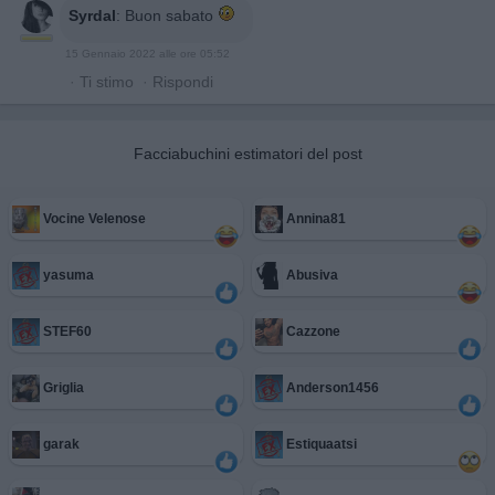
Syrdal
:
Buon sabato
15 Gennaio 2022 alle ore 05:52
·
Ti stimo
·
Rispondi
Facciabuchini estimatori del post
Vocine Velenose
Annina81
yasuma
Abusiva
STEF60
Cazzone
Griglia
Anderson1456
garak
Estiquaatsi