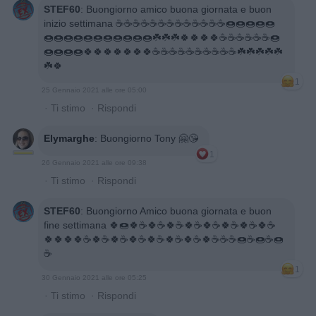
STEF60
:
Buongiorno amico buona giornata e buon
inizio settimana ☕☕☕☕☕☕☕☕☕☕☕☕☕🍩🍩🍩🍩🍩
🍩🍩🍩🍩🍩🍩🍩🍩🍩🍩🍩☘️☘️☘️🍀🍀🍀🍀☕☕☕☕☕☕🍩
🍩🍩🍩🍩🍀🍀🍀🍀🍀🍀🍀☕☕☕☕☕☕☕☕☕☕☘️☘️☘️☘️☘️
☘️🍀
1
25 Gennaio 2021 alle ore 05:00
·
Ti stimo
·
Rispondi
Elymarghe
:
Buongiorno Tony 🤗😘
1
26 Gennaio 2021 alle ore 09:38
·
Ti stimo
·
Rispondi
STEF60
:
Buongiorno Amico buona giornata e buon
fine settimana 🍀🍩🍀☕🍀☕🍀☕🍀☕🍀☕🍀☕🍀☕🍀☕
🍀🍀🍀🍀☕🍀☕🍀☕🍀☕🍀☕🍀☕🍀☕🍀☕☕☕🍩☕🍩☕🍩
☕
1
30 Gennaio 2021 alle ore 05:25
·
Ti stimo
·
Rispondi