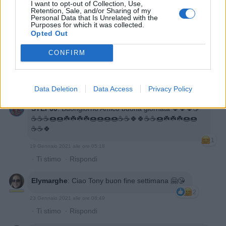
I want to opt-out of Collection, Use,
1
Retention, Sale, and/or Sharing of my
18 Gennaio 2021 alle ore 07:53
Personal Data that Is Unrelated with the
Purposes for which it was collected.
·
Ti stimo
·
Rispondi
Opted Out
Annina81
:
Hai fatto bene
.. buongiornoo fratellino
CONFIRM
😘😘😘💋💋🤗🤗
2
18 Gennaio 2021 alle ore 15:58
·
Ti stimo
·
Rispondi
Data Deletion
Data Access
Privacy Policy
STEF60
:
Buongiorno Amico buona giornata 🍀🍀🍀☕
☕☕☕🍩🍩☘️☘️☘️☘️🍩🍩🍩🍩☕☕🍀🍀☕☕🍩☘️☘️☘️🍩🍩
☕☕🍀
1
19 Gennaio 2021 alle ore 05:18
·
Ti stimo
·
Rispondi
Elymarghe
:
Ciao Tony buon fine settimana 🤗😘
2
23 Gennaio 2021 alle ore 08:49
·
Ti stimo
·
Rispondi