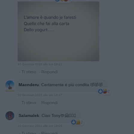
10 Gennaio 2021 alle ore 18:21
·
Ti stimo
·
Rispondi
Macnderu
:
Certamente è più condita 🤣🤣🤣
2
10 Gennaio 2021 alle ore 18:47
·
Ti stimo
·
Rispondi
Salamalek
:
Ciao Tony🍺🤗🙋🏻‍♂️
2
10 Gennaio 2021 alle ore 19:04
·
Ti stimo
·
Rispondi