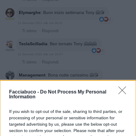
Elymarghe
:
Buon inizio settimana Tony 🤗😘
2
11 Gennaio 2021 alle ore 08:41
·
Ti stimo
·
Rispondi
TeclaScilladia
:
Ben tornato Tony 🤗🤗🤗
2
11 Gennaio 2021 alle ore 16:07
·
Ti stimo
·
Rispondi
Management
:
Bona notte carissimo 🤗😘
1
11 Gennaio 2021 alle ore 23:23
Facciabuco -
Do Not Process My Personal
·
Ti stimo
·
Rispondi
Information
Elymarghe
:
Buonanotte caro Tony 🤗😘
If you wish to opt-out of the sale, sharing to third parties, or
1
12 Gennaio 2021 alle ore 22:31
processing of your personal or sensitive information for
targeted advertising by us, please use the below opt-out
·
Ti stimo
·
Rispondi
section to confirm your selection. Please note that after your