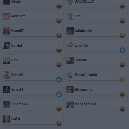
Gegia
DAVIDELLO
Morenita
K55
Kenn57
Calabruzio
Syrdal
Libellula
Pma
Celeste
Febo59
TeclaScilladia
Yoyo68
Elymarghe
Salamalek
Management
GuFo