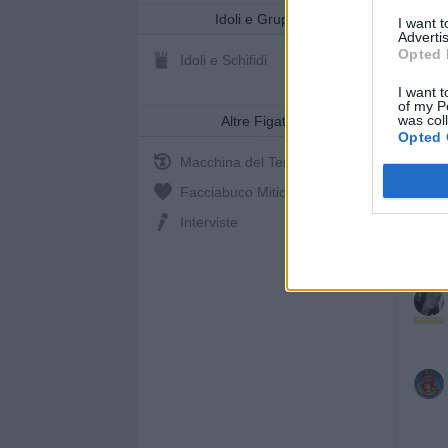
Idoli e Gruppi
I want 
Advertis
Opted 
Idoli e Schifidi
I want t
of my P
was col
Altre Figate
Opted 
Macchina del Tempo
Facciabuco Mitic
0%
Interviste