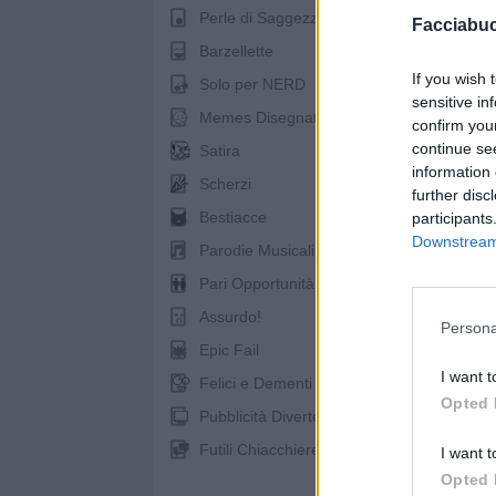
Perle di Saggezza
Facciabu
Barzellette
If you wish 
Solo per NERD
sensitive in
Memes Disegnati
confirm you
continue se
Satira
information 
Scherzi
further disc
Bestiacce
participants
Downstream 
Parodie Musicali
Pari Opportunità
Assurdo!
Persona
Epic Fail
I want t
Felici e Dementi
Opted 
Pubblicità Divertenti
Futili Chiacchiere
I want t
Opted 