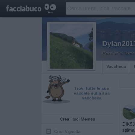
Dylan201
Pensare libe
Vaccheca
Trovi tutte le sue
vaccate sulla sua
vaccheca
Crea i tuoi Memes
DIK53 
salmas
Crea Vignetta