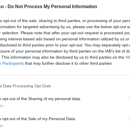
co -
Do Not Process My Personal Information
to opt-out of the sale, sharing to third parties, or processing of your per
formation for targeted advertising by us, please use the below opt-out s
r selection. Please note that after your opt-out request is processed y
eing interest-based ads based on personal information utilized by us or
disclosed to third parties prior to your opt-out. You may separately opt-
losure of your personal information by third parties on the IAB’s list of
. This information may also be disclosed by us to third parties on the
IA
Participants
that may further disclose it to other third parties.
l Data Processing Opt Outs
isabel
:
😍😍😍😍
o opt-out of the Sharing of my personal data.
2
In
·
Ti stimo
·
Rispondi
13 Ottobre 2020 alle ore 08:22
o opt-out of the Sale of my Personal Data.
Ciaone
:
Buongiorno ne
In
2