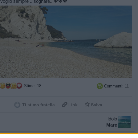
Voglio sempre ...sognare...💖💖💖
Stime: 18
Commenti: 11



Ti stimo fratella
Link
Salva
Idolo
Mare
licità