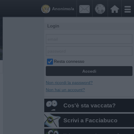


Anonimo/a
Login
Resta connesso
Non ricordi la password?
Non hai un account?
Cos'è sta vaccata?
Scrivi a Facciabuco