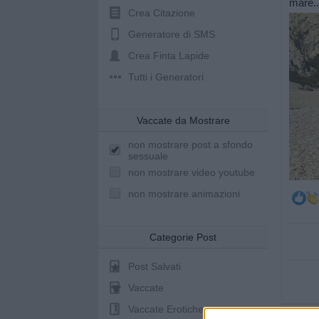
mare..
Crea Citazione
Generatore di SMS
Crea Finta Lapide
Tutti i Generatori
Vaccate da Mostrare
non mostrare post a sfondo
sessuale
non mostrare video youtube
non mostrare animazioni
Categorie Post
Post Salvati
Vaccate
Vaccate Erotiche
pubb