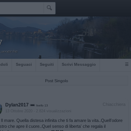

7
ramente
Idoli
Seguaci
Seguiti
Scrivi Messaggio
☰
Post Singolo
Chiacchiera
Dylan2017
livello 13
13 Ottobre 2020
- 2.824 visualizzazioni
Il mare. Quella distesa infinita che ti fa amare la vita..Quell'odore
tro che apre il cuore..Quel senso di liberta' che regala il