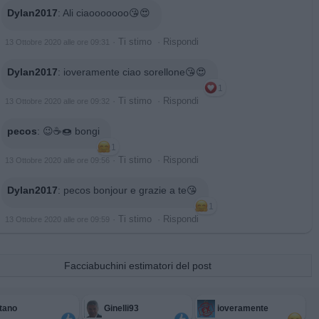
Dylan2017
:
Ali ciaooooooo😘😍
·
Ti stimo
·
Rispondi
13 Ottobre 2020 alle ore 09:31
Dylan2017
:
ioveramente ciao sorellone😘😍
1
·
Ti stimo
·
Rispondi
13 Ottobre 2020 alle ore 09:32
pecos
:
😉☕️🍩 bongi
1
·
Ti stimo
·
Rispondi
13 Ottobre 2020 alle ore 09:56
Dylan2017
:
pecos bonjour e grazie a te😘
1
·
Ti stimo
·
Rispondi
13 Ottobre 2020 alle ore 09:59
Facciabuchini estimatori del post
tano
Ginelli93
ioveramente