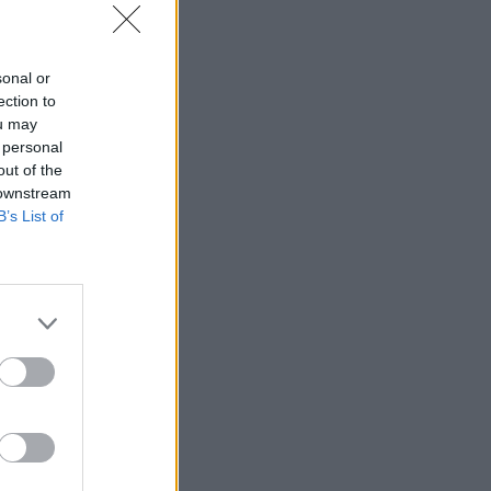
sonal or
ection to
ou may
 personal
out of the
 downstream
B’s List of