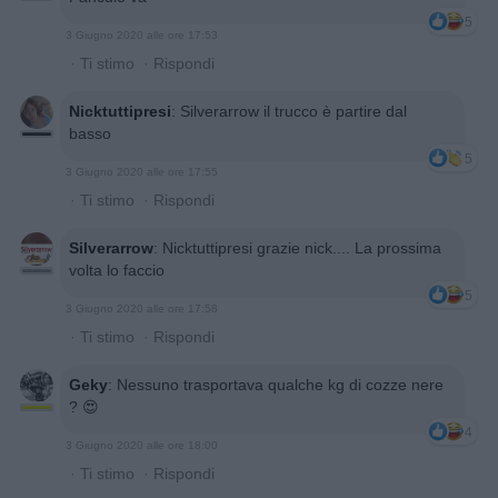
5
3 Giugno 2020 alle ore 17:53
·
Ti stimo
·
Rispondi
Nicktuttipresi
:
Silverarrow il trucco è partire dal
basso
5
3 Giugno 2020 alle ore 17:55
·
Ti stimo
·
Rispondi
Silverarrow
:
Nicktuttipresi grazie nick.... La prossima
volta lo faccio
5
3 Giugno 2020 alle ore 17:58
·
Ti stimo
·
Rispondi
Geky
:
Nessuno trasportava qualche kg di cozze nere
? 😍
4
3 Giugno 2020 alle ore 18:00
·
Ti stimo
·
Rispondi