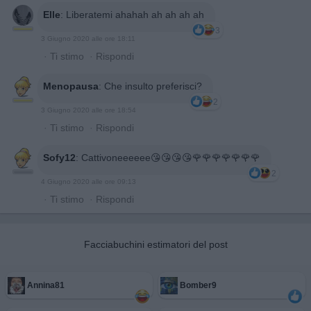
Elle
:
Liberatemi ahahah ah ah ah ah
3
3 Giugno 2020 alle ore 18:11
·
Ti stimo
·
Rispondi
Menopausa
:
Che insulto preferisci?
2
3 Giugno 2020 alle ore 18:54
·
Ti stimo
·
Rispondi
Sofy12
:
Cattivoneeeeee😘😘😘😘🌹🌹🌹🌹🌹🌹🌹
2
4 Giugno 2020 alle ore 09:13
·
Ti stimo
·
Rispondi
Facciabuchini estimatori del post
Annina81
Bomber9