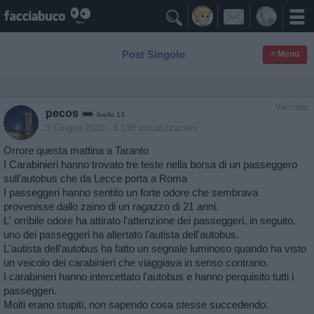

Post Singolo
≡ Menu
Vaccata
pecos
livello 13
3 Giugno 2020
- 4.138 visualizzazioni
Orrore questa mattina a Taranto
I Carabinieri hanno trovato tre teste nella borsa di un passeggero
sull'autobus che da Lecce porta a Roma
I passeggeri hanno sentito un forte odore che sembrava
provenisse dallo zaino di un ragazzo di 21 anni.
L' orribile odore ha attirato l'attenzione dei passeggeri, in seguito,
uno dei passeggeri ha allertato l'autista dell'autobus.
L'autista dell'autobus ha fatto un segnale luminoso quando ha visto
un veicolo dei carabinieri che viaggiava in senso contrario.
I carabinieri hanno intercettato l'autobus e hanno perquisito tutti i
passeggeri.
Molti erano stupiti, non sapendo cosa stesse succedendo.