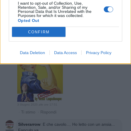
I want to opt-out of Collection, Use,
😂😂😂😛😛😛
Retention, Sale, and/or Sharing of my
Personal Data that Is Unrelated with the
2
3 Giugno 2020 alle ore 17:50
Purposes for which it was collected.
Opted Out
·
Ti stimo
·
Rispondi
CONFIRM
Febo59
:
4
Data Deletion
Data Access
Privacy Policy
3 Giugno 2020 alle ore 17:51
·
Ti stimo
·
Rispondi
Silverarrow
:
E che cavolo.... Ho letto con un ansia...
Fanculo va