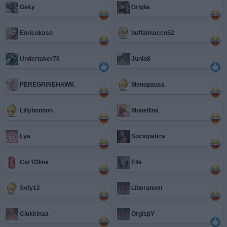
Geky
Griglia
Enricokaso
buffalmacco52
Undertaker76
Junio8
PEREGRINEHAWK
Menopausa
Lillybonbon
Monellina
Lya
Sociopatica
CarTOlina
Elle
Sofy12
Liberatemi
Ciukkinaa
OrgispY