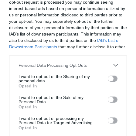
opt-out request is processed you may continue seeing
Liberatemi
:
ma va a cagare... 🤣🤣🤣
interest-based ads based on personal information utilized by
3
3 Giugno 2020 alle ore 17:49
us or personal information disclosed to third parties prior to
your opt-out. You may separately opt-out of the further
·
Ti stimo
·
Rispondi
disclosure of your personal information by third parties on the
IAB’s list of downstream participants. This information may
pecos
:
Sera mat 😂😂🍷🍷Enricokaso
also be disclosed by us to third parties on the
IAB’s List of
2
3 Giugno 2020 alle ore 17:49
Downstream Participants
that may further disclose it to other
·
Ti stimo
·
Rispondi
third parties.
Personal Data Processing Opt Outs
pecos
:
😂😂😂😂😂Liberatemi
2
I want to opt-out of the Sharing of my
3 Giugno 2020 alle ore 17:49
personal data.
·
Ti stimo
·
Rispondi
Opted In
Nicktuttipresi
:
ho fatto bene io che ho iniziato a
I want to opt-out of the Sale of my
Personal Data.
leggere da sotto
Opted In
3
3 Giugno 2020 alle ore 17:50
I want to opt-out of processing my
·
Ti stimo
·
Rispondi
Personal Data for Targeted Advertising.
Opted In
Elle
:
Ehii... Ci sono cascata in pieno.... 😮😮😮