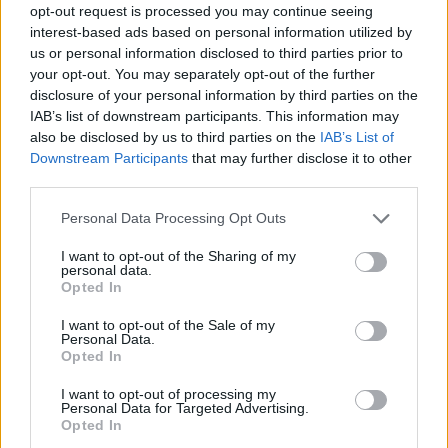
Bomber 😘😘
opt-out request is processed you may continue seeing
1
interest-based ads based on personal information utilized by
24 Marzo 2020 alle ore 09:22
us or personal information disclosed to third parties prior to
·
Ti stimo
·
Rispondi
your opt-out. You may separately opt-out of the further
disclosure of your personal information by third parties on the
Assivirgin
:
Dovremmo.
IAB’s list of downstream participants. This information may
😘😘
also be disclosed by us to third parties on the
IAB’s List of
1
Downstream Participants
that may further disclose it to other
24 Marzo 2020 alle ore 09:57
third parties.
·
Ti stimo
·
Rispondi
Personal Data Processing Opt Outs
Macnderu
:
Buongiorno
3
I want to opt-out of the Sharing of my
personal data.
Opted In
I want to opt-out of the Sale of my
Personal Data.
Opted In
I want to opt-out of processing my
Personal Data for Targeted Advertising.
Opted In