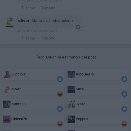
24 Marzo 2020 alle ore 21:13
·
Ti stimo
·
Rispondi
oliver
:
Ma tu fai l'imbianchino...
2
25 Marzo 2020 alle ore 02:54
·
Ti stimo
·
Rispondi
Facciabuchini estimatori del post
Lucciola
AlboDeAlbi
oliver
Slice
Kobra03
JZero
Chicca78
Peppus