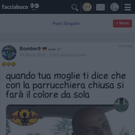

Post Singolo
≡ Menu
Vaccata
Bomber9
livello 17
24 Marzo 2020
- 3.913 visualizzazioni