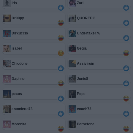
Iris
Zari
Dr00py
QUOREDG
Dirkuccio
Undertaker76
isabel
Gegia
Chiodone
Assivirgin
Daphne
Junio8
pecos
Pepe
antonietto73
coach73
Morenita
Persefone