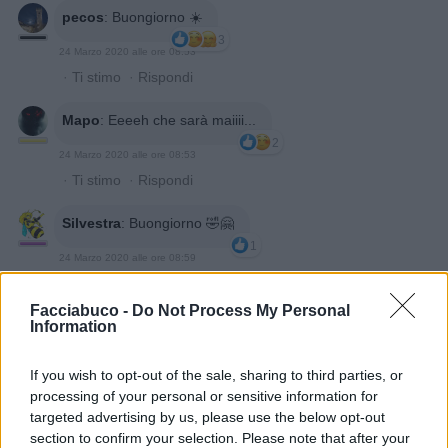
pecos
:
Buongiorno ☀️
3
24 Marzo 2020 alle ore 08:53
·
Ti stimo
·
Rispondi
Mapo
:
Eeeeh che sarà maiiii...
2
24 Marzo 2020 alle ore 08:53
·
Ti stimo
·
Rispondi
Silvestra
:
Buongiorno 🤣🤗
1
24 Marzo 2020 alle ore 08:59
·
Ti stimo
·
Rispondi
Facciabuco -
Do Not Process My Personal
Information
Isa
:
Magari la sottovaluti 😄
1
24 Marzo 2020 alle ore 09:18
If you wish to opt-out of the sale, sharing to third parties, or
·
Ti stimo
·
Rispondi
processing of your personal or sensitive information for
targeted advertising by us, please use the below opt-out
Morenita
:
😂😂😂 a sorpresa! 😂 buongiorno
section to confirm your selection. Please note that after your