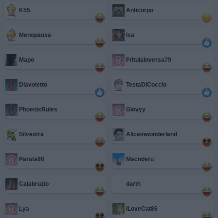
K55
Anticorpo
Menopausa
Isa
Mapo
Fritulainversa79
Diavoletto
TestaDiCoccio
PhoenixRules
Giovyy
Silvestra
Aliceinwonderland
Parata98
Macnderu
Calabruzio
darth
Lya
ILoveCat86