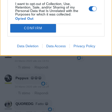
I want to opt-out of Collection, Use,
24 Marzo 2020 alle ore 09:58
Retention, Sale, and/or Sharing of my
Personal Data that Is Unrelated with the
·
Ti stimo
·
Rispondi
Purposes for which it was collected.
Opted Out
Fritulainversa79
:
io ho tinto anche le piastrelle del
bagno😂😂😂😂😂😂😂
CONFIRM
5
24 Marzo 2020 alle ore 13:09
·
Ti stimo
·
Rispondi
Data Deletion
Data Access
Privacy Policy
Gegia
:
Non ci provo nemmeno 😂😂😂
2
24 Marzo 2020 alle ore 13:51
·
Ti stimo
·
Rispondi
Peppus
:
😁😁😁
2
24 Marzo 2020 alle ore 18:18
·
Ti stimo
·
Rispondi
QUOREDG
:
Fatto 😀
2