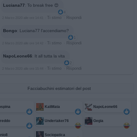
Luciana77
:
To break free 😍
4
·
Ti stimo
·
Rispondi
2 Marzo 2020 alle ore 14:41
Bongo
:
Luciana77 l'accendiamo?
1
·
Ti stimo
·
Rispondi
2 Marzo 2020 alle ore 14:42
NapoLeone66
:
It all tutta la vita
2
·
Ti stimo
·
Rispondi
2 Marzo 2020 alle ore 15:44
Facciabuchini estimatori del post
ospina
KaliMata
NapoLeone66
Freddo
Undertaker76
Gegia
nio8
Sociopatica