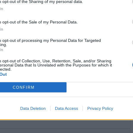
o opt-out of the Sharing of my personal data.


Ti stimo fratello
Link
Salva
In
Idolo
o opt-out of the Sale of my Personal Data.
Queen
In
licità
to opt-out of processing my Personal Data for Targeted
ing.
In
o opt-out of Collection, Use, Retention, Sale, and/or Sharing
ersonal Data that Is Unrelated with the Purposes for which it
lected.
Out
CONFIRM
Data Deletion
Data Access
Privacy Policy