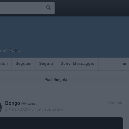

 e' falsa
Idoli
Seguaci
Seguiti
Scrivi Messaggio
☰
Post Singolo
Vaccata
Bongo
livello 8
2 Marzo 2020
- 5.459 visualizzazioni