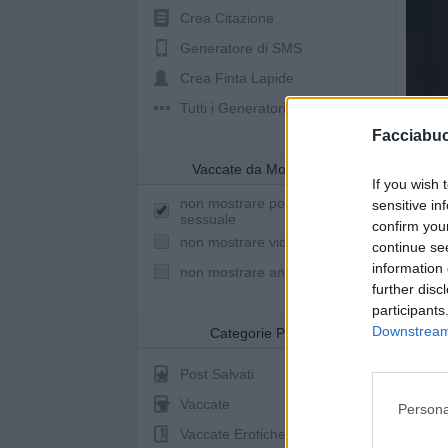
Crea Citazione
Generatore di SMS
Crea Finta Lapide
Tutti i Generatori
Facciabu
Vaccate da Mostrare
If you wish 
non mostrare post a sfondo
sensitive in
sessuale
confirm you
non mostrare video youtube
continue se
information 
non mostrare animazioni
further disc
participants
Downstream 
Categorie Post
Post Salvati
Vaccate
Persona
Vaccate Erotiche