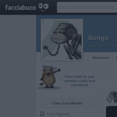
Bongo
Questa frase
Vaccheca
Trovi tutte le sue
vaccate sulla sua
vaccheca
Crea i tuoi Memes
Crea Vignetta