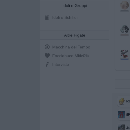
Idoli e Gruppi
Idoli e Schifidi
Altre Figate
Macchina del Tempo
Facciabuco Mitic
0%
Interviste
R
il
Ju