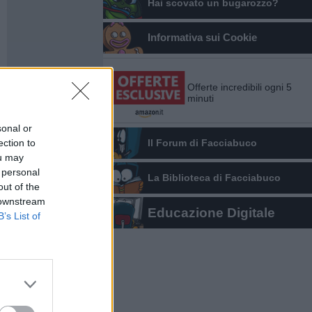
Hai scovato un bugarozzo?
Informativa sui Cookie
Offerte incredibili ogni 5
minuti
sonal or
ection to
Il Forum di Facciabuco
ou may
 personal
La Biblioteca di Facciabuco
out of the
 downstream
Educazione Digitale
B’s List of