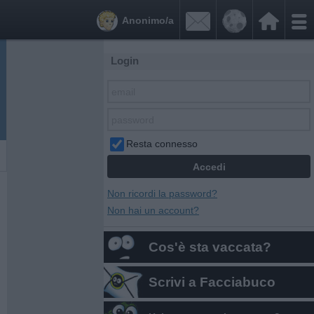


Anonimo/a
Login
Resta connesso
Non ricordi la password?
Non hai un account?
Cos'è sta vaccata?
Scrivi a Facciabuco