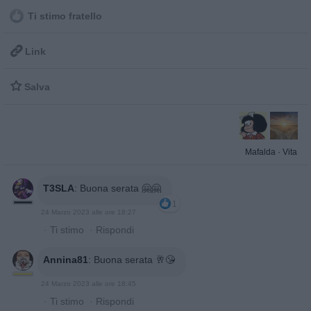
Ti stimo fratello

Link

Salva
Mafalda
·
Vita
T3SLA
:
Buona serata 🤗🤗
1
24 Marzo 2023 alle ore 18:27
·
Ti stimo
·
Rispondi
Annina81
:
Buona serata 🥂😘
24 Marzo 2023 alle ore 18:45
·
Ti stimo
·
Rispondi