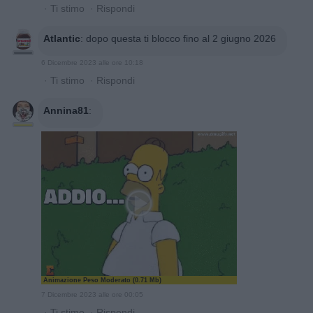
·
Ti stimo
·
Rispondi
Atlantic
:
dopo questa ti blocco fino al 2 giugno 2026
6 Dicembre 2023 alle ore 10:18
·
Ti stimo
·
Rispondi
Annina81
:
Animazione Peso Moderato (0.71 Mb)
7 Dicembre 2023 alle ore 00:05
·
Ti stimo
·
Rispondi