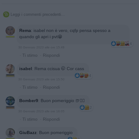
Leggi i commenti precedenti...

Rema
:
isabel non è vero, cqfp pensa spesso a
quando gli apri i pvt😁
4
30 Gennaio 2023 alle ore 15:48
·
Ti stimo
·
Rispondi
isabel
:
Rema ccisua 🤭 Cor cass
4
30 Gennaio 2023 alle ore 15:50
·
Ti stimo
·
Rispondi
Bomber9
:
Buon pomeriggio 🍺🙋‍♂️
2
30 Gennaio 2023 alle ore 16:05
·
Ti stimo
·
Rispondi
GiuBazz
:
Buon pomeriggio