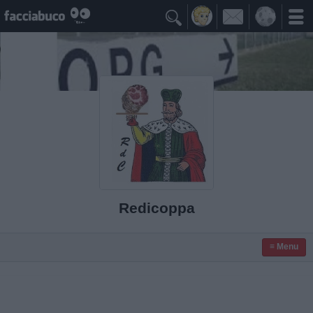

Redicoppa
≡ Menu