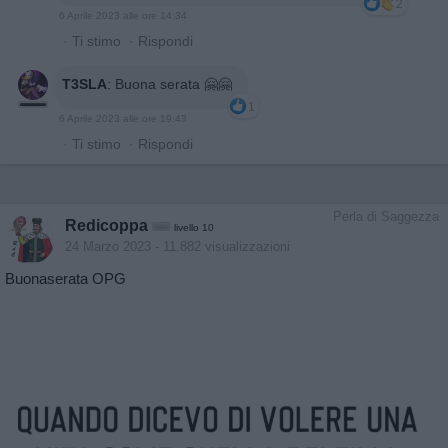
2
6 Aprile 2023 alle ore 14:34
·
Ti stimo
·
Rispondi
T3SLA
:
Buona serata 🤗🤗
1
6 Aprile 2023 alle ore 19:43
·
Ti stimo
·
Rispondi
Perla di Saggezza
Redicoppa
livello 10
24 Marzo 2023
- 11.882 visualizzazioni
Buonaserata OPG