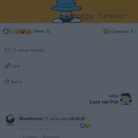
Stime: 22
Commenti: 6

Ti stimo fratello

Link

Salva
Idolo
Lucy van Pelt
Mindferryer
:
E sono cazzi😂😂😂
2
6 Aprile 2023 alle ore 11:23
·
Ti stimo
·
Rispondi