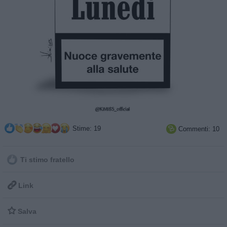
Stime: 19
Commenti: 10

Ti stimo fratello

Link

Salva