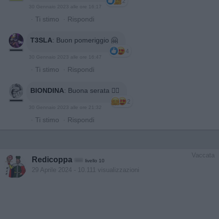
2
30 Gennaio 2023 alle ore 16:17
·
Ti stimo
·
Rispondi
T3SLA
:
Buon pomeriggio 🤗
4
30 Gennaio 2023 alle ore 16:47
·
Ti stimo
·
Rispondi
BIONDINA
:
Buona serata 🙋‍♀️
2
30 Gennaio 2023 alle ore 21:32
·
Ti stimo
·
Rispondi
Vaccata
Redicoppa
livello 10
29 Aprile 2024
- 10.111 visualizzazioni