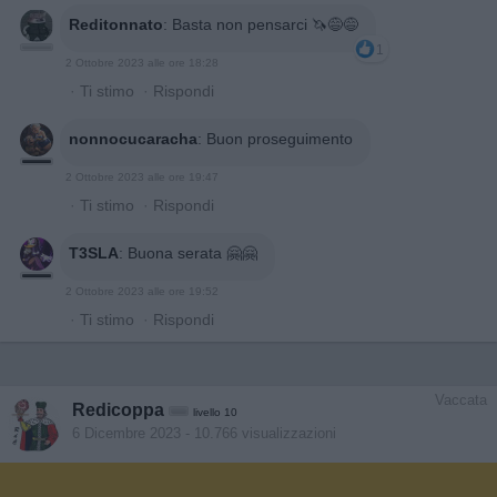
Reditonnato
:
Basta non pensarci 🦄😅😅
1
2 Ottobre 2023 alle ore 18:28
·
Ti stimo
·
Rispondi
nonnocucaracha
:
Buon proseguimento
2 Ottobre 2023 alle ore 19:47
·
Ti stimo
·
Rispondi
T3SLA
:
Buona serata 🤗🤗
2 Ottobre 2023 alle ore 19:52
·
Ti stimo
·
Rispondi
Vaccata
Redicoppa
livello 10
6 Dicembre 2023
- 10.766 visualizzazioni