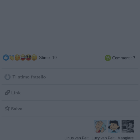
Stime: 19
Commenti: 7

Ti stimo fratello

Link

Salva
Linus van Pelt
·
Lucy van Pelt
·
Mangiare