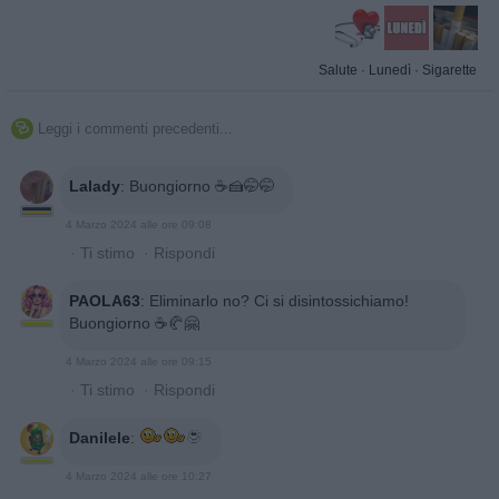
Salute
·
Lunedì
·
Sigarette
Leggi i commenti precedenti...

Lalady
:
Buongiorno ☕️🍰🤭🤭
4 Marzo 2024 alle ore 09:08
·
Ti stimo
·
Rispondi
PAOLA63
:
Eliminarlo no? Ci si disintossichiamo!
Buongiorno ☕🥐🤗
4 Marzo 2024 alle ore 09:15
·
Ti stimo
·
Rispondi
Danilele
:
4 Marzo 2024 alle ore 10:27