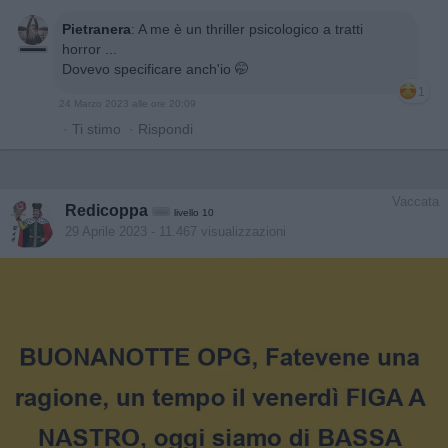
Pietranera
:
A me è un thriller psicologico a tratti
horror ...
Dovevo specificare anch'io 🤭
1
24 Marzo 2023 alle ore 20:09
·
Ti stimo
·
Rispondi
Vaccata
Redicoppa
livello 10
29 Aprile 2023
- 11.467 visualizzazioni