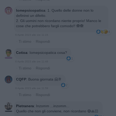
Iomepsicopatica
:
1. Quello delle donne non lo
definirei un difetto.
2. Gli uomini non ricordano niente proprio! Manco le
cose che potrebbero fargli comodo!! 🙈🙈
4
6 Aprile 2023 alle ore 11:24
·
Ti stimo
·
Rispondi
Cotica
:
Iomepsicopatica cosa?
1
6 Aprile 2023 alle ore 11:48
·
Ti stimo
·
Rispondi
CQFP
:
Buona giornata 🤗🥂
2
6 Aprile 2023 alle ore 11:59
·
Ti stimo
·
Rispondi
Pietranera
:
Inzomm ...inzomm...
Quello che non gli conviene, non ricordano 😅🙏🏻