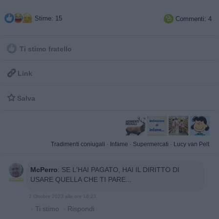
Stime: 15
Commenti: 4

Ti stimo fratello

Link

Salva
Tradimenti coniugali
·
Infame
·
Supermercati
·
Lucy van Pelt
McPerro
:
SE L'HAI PAGATO, HAI IL DIRITTO DI
USARE QUELLA CHE TI PARE...
2 Ottobre 2023 alle ore 18:23
·
Ti stimo
·
Rispondi