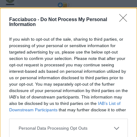
2
29 Aprile 2023 alle ore 01:05
·
Ti stimo
·
Rispondi
Facciabuco -
Do Not Process My Personal
Information
TrafficantiDiIronia
:
🤣🤣🤣
3
If you wish to opt-out of the sale, sharing to third parties, or
processing of your personal or sensitive information for
targeted advertising by us, please use the below opt-out
section to confirm your selection. Please note that after your
opt-out request is processed you may continue seeing
interest-based ads based on personal information utilized by
us or personal information disclosed to third parties prior to
your opt-out. You may separately opt-out of the further
disclosure of your personal information by third parties on the
IAB’s list of downstream participants. This information may
also be disclosed by us to third parties on the
IAB’s List of
Downstream Participants
that may further disclose it to other
third parties.
29 Aprile 2023 alle ore 01:19
Personal Data Processing Opt Outs
·
Ti stimo
·
Rispondi