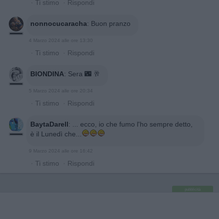
·
Ti stimo
·
Rispondi
nonnocucaracha
:
Buon pranzo
4 Marzo 2024 alle ore 13:30
·
Ti stimo
·
Rispondi
BIONDINA
:
Sera 🌃 🥂
5 Marzo 2024 alle ore 20:34
·
Ti stimo
·
Rispondi
BaytaDarell
:
... ecco, io che fumo l'ho sempre detto,
è il Lunedì che...
9 Marzo 2024 alle ore 16:42
·
Ti stimo
·
Rispondi
pubblicità