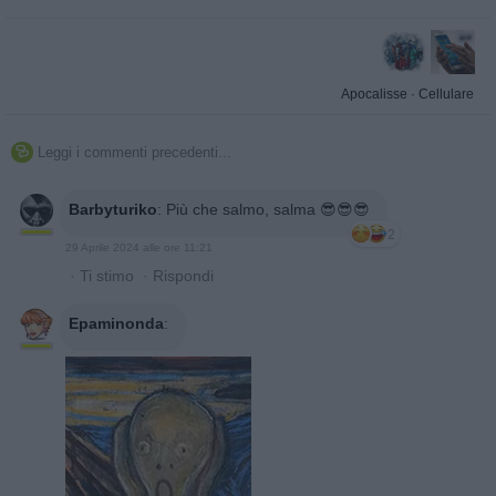
Apocalisse
·
Cellulare
Leggi i commenti precedenti...

Barbyturiko
:
Più che salmo, salma 😎😎😎
2
29 Aprile 2024 alle ore 11:21
·
Ti stimo
·
Rispondi
Epaminonda
: