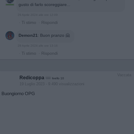
gusto di farlo scoreggiare...
29 Aprile 2024 alle ore 12:09
·
Ti stimo
·
Rispondi
Demon21
:
Buon pranzo 🤗
29 Aprile 2024 alle ore 13:16
·
Ti stimo
·
Rispondi
Vaccata
Redicoppa
livello 10
19 Luglio 2023
- 9.490 visualizzazioni
Buongiorno OPG