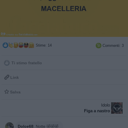
Stime: 14
Commenti: 3

Ti stimo fratello

Link

Salva
Idolo
Figa a nastro
Dolce68
:
Notte 🤣🤣🤣