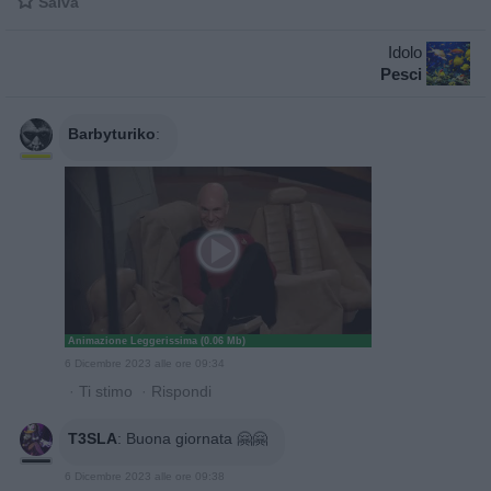

Salva
Idolo
Pesci
Barbyturiko
:
Animazione Leggerissima (0.06 Mb)
6 Dicembre 2023 alle ore 09:34
·
Ti stimo
·
Rispondi
T3SLA
:
Buona giornata 🤗🤗
6 Dicembre 2023 alle ore 09:38