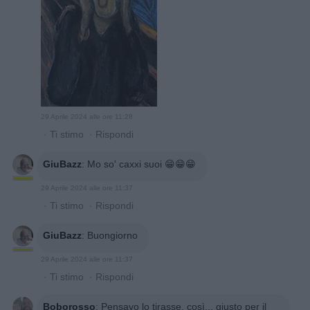
29 Aprile 2024 alle ore 11:28
·
Ti stimo
·
Rispondi
GiuBazz
:
Mo so' caxxi suoi 😁😁😁
29 Aprile 2024 alle ore 11:37
·
Ti stimo
·
Rispondi
GiuBazz
:
Buongiorno
29 Aprile 2024 alle ore 11:37
·
Ti stimo
·
Rispondi
Boborosso
:
Pensavo lo tirasse, così... giusto per il