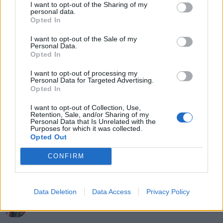
I want to opt-out of the Sharing of my
personal data.
5calzinipuzzolenti
:
Oppure bassa pescheria 🤣😂
Opted In
buondì
I want to opt-out of the Sale of my
1
Personal Data.
Opted In
I want to opt-out of processing my
Personal Data for Targeted Advertising.
Opted In
I want to opt-out of Collection, Use,
Retention, Sale, and/or Sharing of my
Personal Data that Is Unrelated with the
Purposes for which it was collected.
Opted Out
29 Aprile 2023 alle ore 05:47
CONFIRM
·
Ti stimo
·
Rispondi
Data Deletion
Data Access
Privacy Policy
Vaccata
Redicoppa
livello 10
2 Ottobre 2023
- 10.990 visualizzazioni