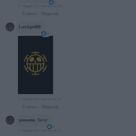
3
27 Maggio 2017 alle ore 21:19
·
Ti stimo
·
Rispondi
Luc1gn0l0
:
3
27 Maggio 2017 alle ore 21:20
·
Ti stimo
·
Rispondi
yasuma
:
Sera!
3
27 Maggio 2017 alle ore 21:22