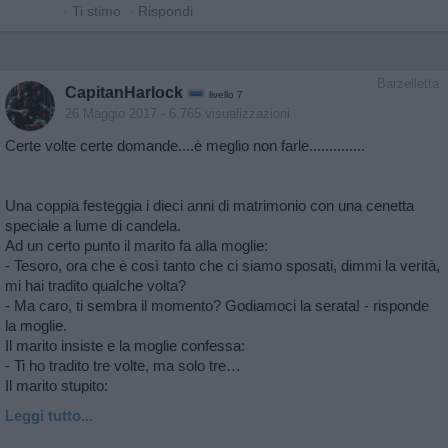
·
Ti stimo
·
Rispondi
Barzelletta
CapitanHarlock
livello 7
26 Maggio 2017
- 6.765 visualizzazioni
Certe volte certe domande....è meglio non farle..............
Una coppia festeggia i dieci anni di matrimonio con una cenetta
speciale a lume di candela.
Ad un certo punto il marito fa alla moglie:
- Tesoro, ora che è così tanto che ci siamo sposati, dimmi la verità,
mi hai tradito qualche volta?
- Ma caro, ti sembra il momento? Godiamoci la serata! - risponde
la moglie.
Il marito insiste e la moglie confessa:
- Ti ho tradito tre volte, ma solo tre…
Il marito stupito:
Leggi tutto...