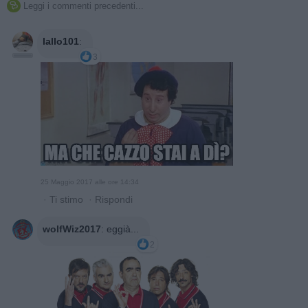
Leggi i commenti precedenti...

lallo101
:
3
25 Maggio 2017 alle ore 14:34
·
Ti stimo
·
Rispondi
wolfWiz2017
:
eggià...
2