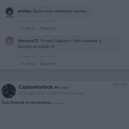
annika
:
Buon inizio settimana capitan
5 Giugno 2017 alle ore 08:24
·
Ti stimo
·
Rispondi
Venusia72
:
🐾 ciao Capitano! Sono passata a
lasciarti un saluto ☺
10 Giugno 2017 alle ore 21:14
·
Ti stimo
·
Rispondi
Vaccata
CapitanHarlock
livello 7
19 Maggio 2017
- 8.202 visualizzazioni
Sua Maestà mi perdonerà............