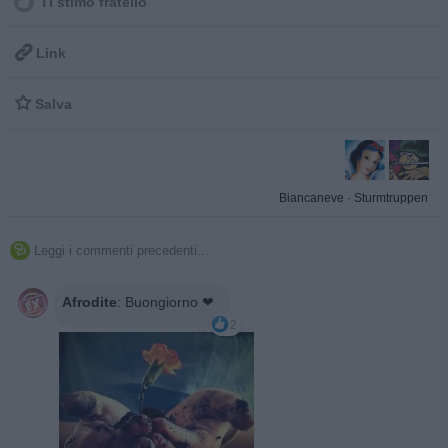
Ti stimo fratello

Link

Salva
Biancaneve
·
Sturmtruppen
Leggi i commenti precedenti...

Afrodite
:
Buongiorno ❤
2