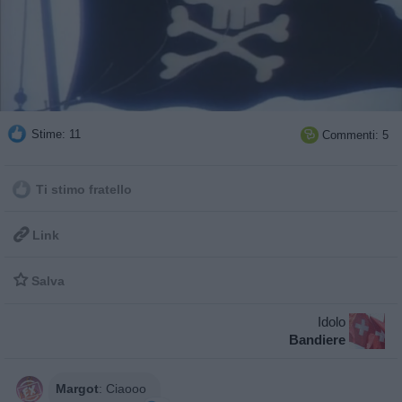
Stime: 11
Commenti: 5

Ti stimo fratello

Link

Salva
Idolo
Bandiere
Margot
:
Ciaooo