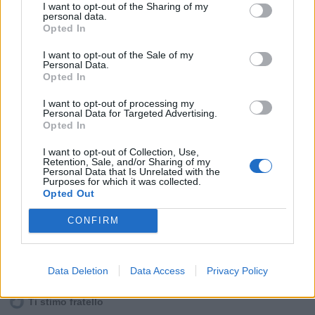
Speriamo che la Merkel, non si incazzi...........
I want to opt-out of the Sharing of my
personal data.
Opted In
I want to opt-out of the Sale of my
Personal Data.
Opted In
I want to opt-out of processing my
Personal Data for Targeted Advertising.
Opted In
I want to opt-out of Collection, Use,
Retention, Sale, and/or Sharing of my
Personal Data that Is Unrelated with the
Purposes for which it was collected.
Opted Out
CONFIRM
Stime: 14
Commenti: 8

Data Deletion
Data Access
Privacy Policy
Ti stimo fratello