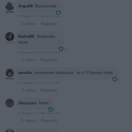
Argo69
:
Buonanotte
1
21 Maggio 2017 alle ore 22:43
·
Ti stimo
·
Rispondi
Kalisi69
:
Stupenda....
Notte
1
21 Maggio 2017 alle ore 22:44
·
Ti stimo
·
Rispondi
annika
:
veramente fantastica.. si si 🙂 buona notte
1
21 Maggio 2017 alle ore 22:58
·
Ti stimo
·
Rispondi
Stepezzo
:
Notte
1
21 Maggio 2017 alle ore 23:07
·
Ti stimo
·
Rispondi