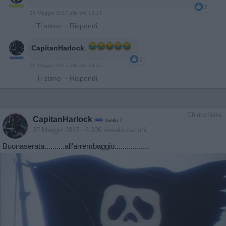
2
26 Maggio 2017 alle ore 13:14
·
Ti stimo
·
Rispondi
CapitanHarlock
:
2
26 Maggio 2017 alle ore 13:22
·
Ti stimo
·
Rispondi
Chiacchiera
CapitanHarlock
livello 7
27 Maggio 2017
- 6.306 visualizzazioni
Buonaserata..........all'arrembaggio.................