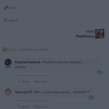

Link

Salva
Idolo
Patafiocca
Leggi i commenti precedenti...

CapitanHarlock
:
Perchè ormai ha valicato i
confini........
6
19 Maggio 2017 alle ore 14:10
·
Ti stimo
·
Rispondi
Venusia72
:
Ehm, scusa l'ignoranza... tradotto??
5
19 Maggio 2017 alle ore 14:18
·
Ti stimo
·
Rispondi