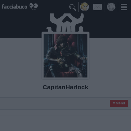

CapitanHarlock
≡ Menu