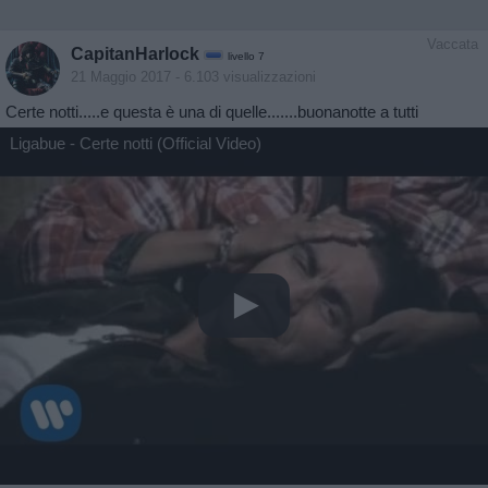
Vaccata
CapitanHarlock
livello 7
21 Maggio 2017
- 6.103 visualizzazioni
Certe notti.....e questa è una di quelle.......buonanotte a tutti
Ligabue - Certe notti (Official Video)