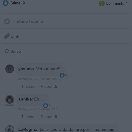
Stime: 9
Commenti: 4

Ti stimo fratello

Link

Salva
yasuma
:
Vero amore!!
3
26 Maggio 2017 alle ore 13:12
·
Ti stimo
·
Rispondi
annika
:
Eh....
3
26 Maggio 2017 alle ore 13:13
·
Ti stimo
·
Rispondi
LaRegina
:
Lei si che si da da fare per il matrimonio