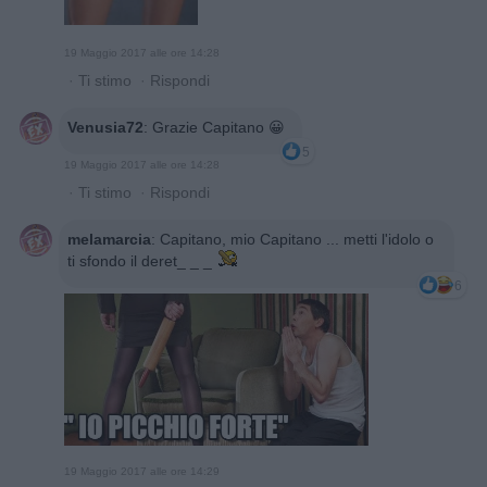
19 Maggio 2017 alle ore 14:28
·
Ti stimo
·
Rispondi
Venusia72
:
Grazie Capitano 😀
5
19 Maggio 2017 alle ore 14:28
·
Ti stimo
·
Rispondi
melamarcia
:
Capitano, mio Capitano ... metti l'idolo o
ti sfondo il deret_ _ _
6
19 Maggio 2017 alle ore 14:29