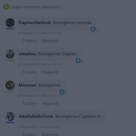
Leggi i commenti precedenti...

CapitanHarlock
:
Buongiorno venusia
1
30 Maggio 2017 alle ore 09:39
·
Ti stimo
·
Rispondi
stradina
:
Buongiorno Capitan
1
30 Maggio 2017 alle ore 10:09
·
Ti stimo
·
Rispondi
Maxmari
:
buongiorno
1
30 Maggio 2017 alle ore 10:49
·
Ti stimo
·
Rispondi
AdelfaDellaTorre
:
Buongiorno Capitano ☕
1 Giugno 2017 alle ore 09:59
·
Ti stimo
·
Rispondi