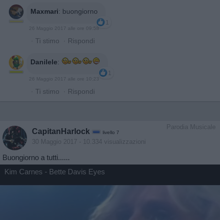
Maxmari
:
buongiorno
1
26 Maggio 2017 alle ore 09:58
·
Ti stimo
·
Rispondi
Danilele
:
1
26 Maggio 2017 alle ore 10:23
·
Ti stimo
·
Rispondi
Parodia Musicale
CapitanHarlock
livello 7
30 Maggio 2017
- 10.334 visualizzazioni
Buongiorno a tutti......
Kim Carnes - Bette Davis Eyes