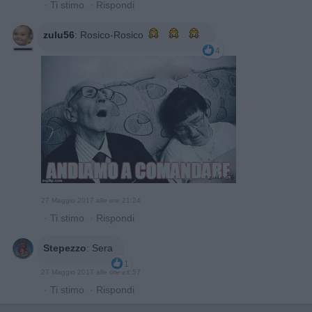
·
Ti stimo
·
Rispondi
zulu56
:
Rosico-Rosico
4
27 Maggio 2017 alle ore 21:24
·
Ti stimo
·
Rispondi
Stepezzo
:
Sera
1
27 Maggio 2017 alle ore 21:57
·
Ti stimo
·
Rispondi