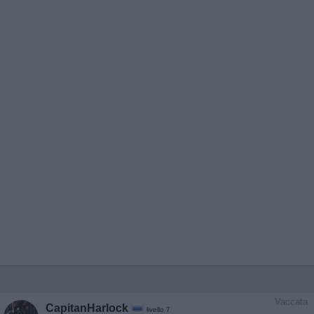
Vaccata
CapitanHarlock
livello 7