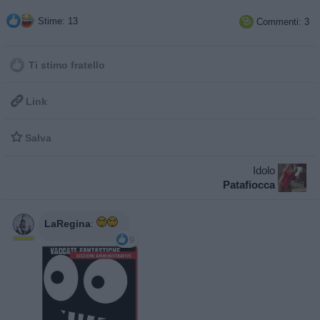
Stime: 13
Commenti: 3

Ti stimo fratello

Link

Salva
Idolo
Patafiocca
LaRegina
:
9