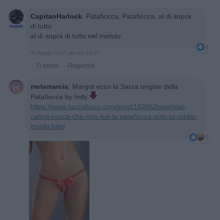
CapitanHarlock
:
Patafiocca, Patafiocca, al di sopra
di tutto
al di sopra di tutto nel mondo
4
19 Maggio 2017 alle ore 14:23
·
Ti stimo
·
Rispondi
melamarcia
:
Margot ecco la Sacra origine della
Patafiocca by Indy
https://www.facciabuco.com/post/192662pww/stai-
calma-cocca-che-non-hai-la-patafiocca-solo-tu-oddio-
muoio.html
5