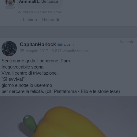
Annina81
:
Bellaaaa
22 Maggio 2017 alle ore 17:30
·
Ti stimo
·
Rispondi
Vaccata
CapitanHarlock
livello 7
25 Maggio 2017
- 5.817 visualizzazioni
Senti come grida il peperone. Pam.
Inequivocabile segnal.
Viva il centro di trivellazione.
"Sì evviva!"
giorno e notte lo useremo
per cercare la felicità. (cit. Piattaforma - Elio e le storie tese)