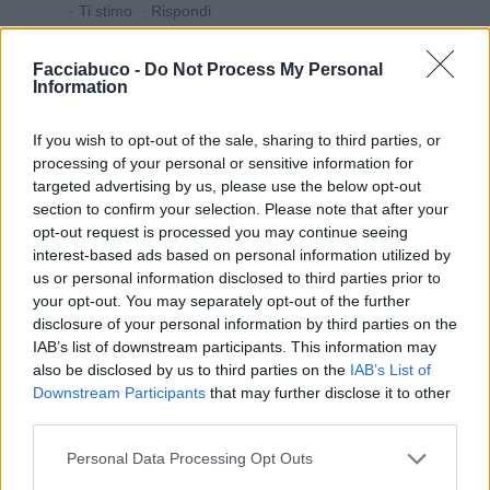
·
Ti stimo
·
Rispondi
CapitanHarlock
:
Evvaiiiiiiiiiiiii
Facciabuco -
Do Not Process My Personal
6
Information
If you wish to opt-out of the sale, sharing to third parties, or
processing of your personal or sensitive information for
targeted advertising by us, please use the below opt-out
section to confirm your selection. Please note that after your
opt-out request is processed you may continue seeing
interest-based ads based on personal information utilized by
us or personal information disclosed to third parties prior to
your opt-out. You may separately opt-out of the further
19 Maggio 2017 alle ore 14:40
disclosure of your personal information by third parties on the
IAB’s list of downstream participants. This information may
·
Ti stimo
·
Rispondi
also be disclosed by us to third parties on the
IAB’s List of
Downstream Participants
that may further disclose it to other
third parties.
Vaccata
CapitanHarlock
livello 7
Personal Data Processing Opt Outs
19 Maggio 2017
- 7.653 visualizzazioni