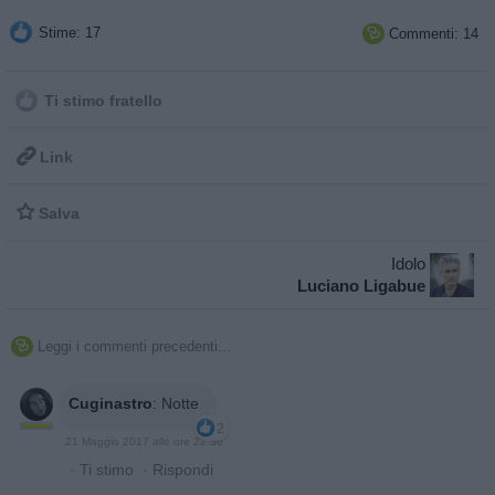
Stime: 17
Commenti: 14

Ti stimo fratello

Link

Salva
Idolo
Luciano Ligabue
Leggi i commenti precedenti...

Cuginastro
:
Notte
2
21 Maggio 2017 alle ore 22:36
·
Ti stimo
·
Rispondi