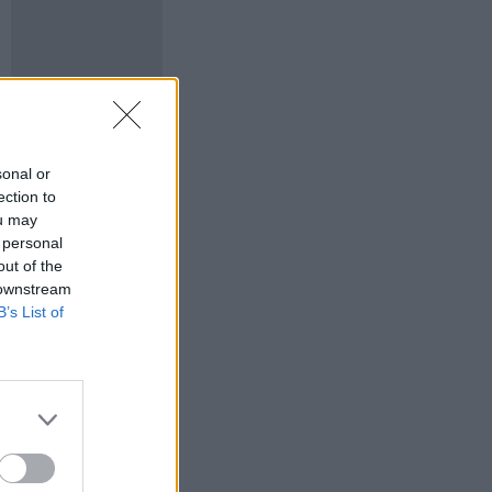
sonal or
ection to
ou may
 personal
out of the
 downstream
B’s List of