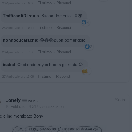
·
Ti stimo
·
Rispondi
26 Aprile alle ore 10:00
TrafficantiDiIronia
:
Buona domenica 🌞🌍
4
·
Ti stimo
·
Rispondi
26 Aprile alle ore 10:14
nonnocucaracha
:
😂😂😂Buon pomeriggio
2
·
Ti stimo
·
Rispondi
26 Aprile alle ore 17:50
isabel
:
Chetiendetroyes buona giornata 😊
1
·
Ti stimo
·
Rispondi
27 Aprile alle ore 11:09
Satira
Lonely
livello 9
10 Febbraio
- 4.317 visualizzazioni
 e indimenticato Bonvi