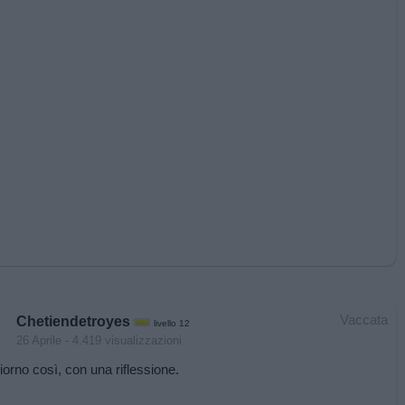
Vaccata
Chetiendetroyes
livello 12
26 Aprile
- 4.419 visualizzazioni
orno così, con una riflessione.