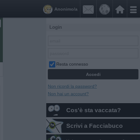


Anonimo/a
Login
Resta connesso
Non ricordi la password?
Non hai un account?
Cos'è sta vaccata?
Scrivi a Facciabuco