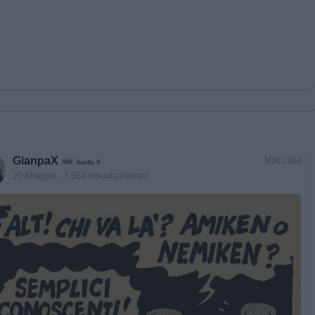
Vaccata
GianpaX
livello 9
20 Maggio
- 3.554 visualizzazioni