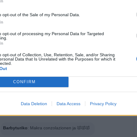
In
o opt-out of the Sale of my Personal Data.
In
to opt-out of processing my Personal Data for Targeted
ing.
In
o opt-out of Collection, Use, Retention, Sale, and/or Sharing
Stime: 14
Commenti: 16

ersonal Data that Is Unrelated with the Purposes for which it
lected.
Out


Ti stimo fratello
Link
Salva
CONFIRM
Idolo
Sturmtruppen
Data Deletion
Data Access
Privacy Policy
gi i commenti precedenti...
Barbyturiko
:
Makra conzolazionen ja 🤣🤣🤣