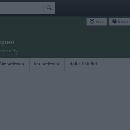

Yeah
Bleah
ppen
ommunity
Simpatizzanti
Antipatizzanti
Idoli e Schifidi