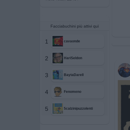
Facciabuchini più attivi quì
1
cavaonde
2
HariSeldon
3
BaytaDarell
4
Fenomeno
5
5calzinipuzzolenti