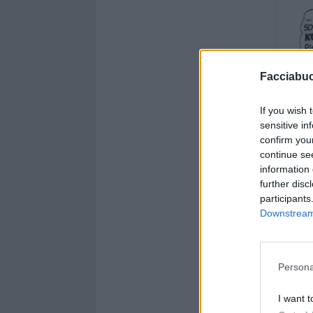
Facciabu
If you wish 
sensitive in
confirm you
continue se
information 
further disc
participants
Downstream 
Persona
I want t