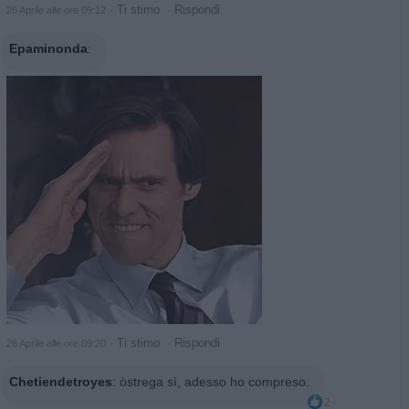
·
Ti stimo
·
Rispondi
26 Aprile alle ore 09:12
Epaminonda
:
·
Ti stimo
·
Rispondi
26 Aprile alle ore 09:20
Chetiendetroyes
:
òstrega sì, adesso ho compreso.
2