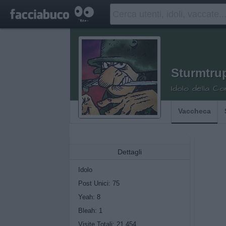
Sturmtru
Idolo della C
Vaccheca
Dettagli
Idolo
Post Unici: 75
Yeah:
8
Bleah:
1
Visite Totali: 21.454