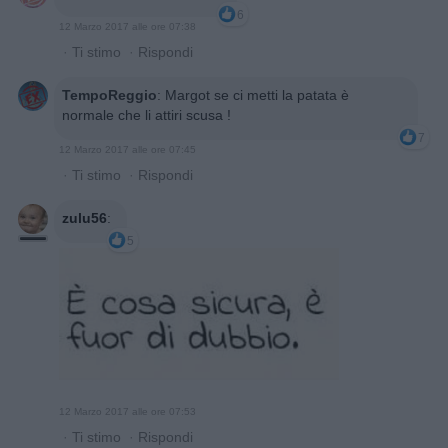
6
12 Marzo 2017 alle ore 07:38
·
Ti stimo
·
Rispondi
TempoReggio
:
Margot se ci metti la patata è
normale che li attiri scusa !
7
12 Marzo 2017 alle ore 07:45
·
Ti stimo
·
Rispondi
zulu56
:
5
12 Marzo 2017 alle ore 07:53
·
Ti stimo
·
Rispondi