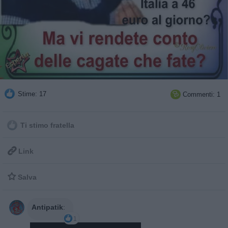
Stime: 17
Commenti: 1

Ti stimo fratella

Link

Salva
Antipatik
:
1