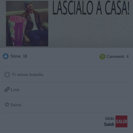
Stime: 18
Commenti: 4

Ti stimo fratella

Link

Salva
Idolo
Saldi