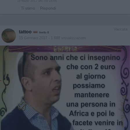
16 Marzo 2017 alle ore 16:06
·
Ti stimo
·
Rispondi
Vaccata
tattoo
livello 8
15 Gennaio 2017
- 1.688 visualizzazioni