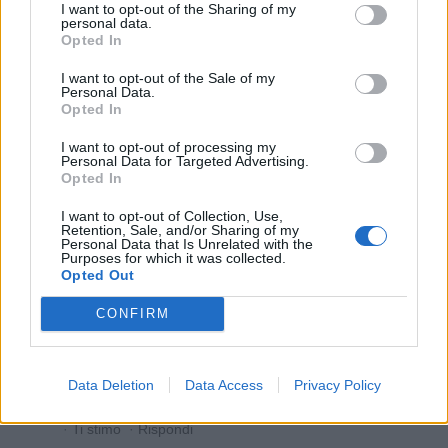
I want to opt-out of the Sharing of my
personal data.
Opted In
I want to opt-out of the Sale of my
Personal Data.
16 Gennaio 2017 alle ore 07:33
Opted In
·
Ti stimo
·
Rispondi
I want to opt-out of processing my
Personal Data for Targeted Advertising.
Maus
:
Buongiorno
Opted In
1
16 Gennaio 2017 alle ore 07:48
I want to opt-out of Collection, Use,
·
Ti stimo
·
Rispondi
Retention, Sale, and/or Sharing of my
Personal Data that Is Unrelated with the
Purposes for which it was collected.
Chicomendez
:
Buongiorno
Opted Out
1
16 Gennaio 2017 alle ore 08:54
CONFIRM
·
Ti stimo
·
Rispondi
Elis67
:
Buon giorno
Data Deletion
Data Access
Privacy Policy
1
16 Gennaio 2017 alle ore 09:16
·
Ti stimo
·
Rispondi