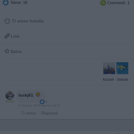
Stime: 18
Commenti: 1

Ti stimo fratella

Link

Salva
Azzurri
·
Svezia
luckj61
:
5
24 Giugno 2016 alle ore 09:57
·
Ti stimo
·
Rispondi