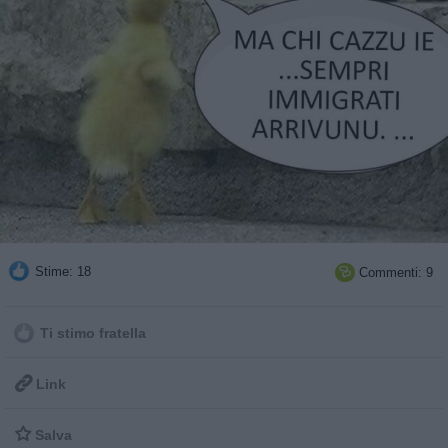
Stime: 18
Commenti: 9

Ti stimo fratella

Link

Salva