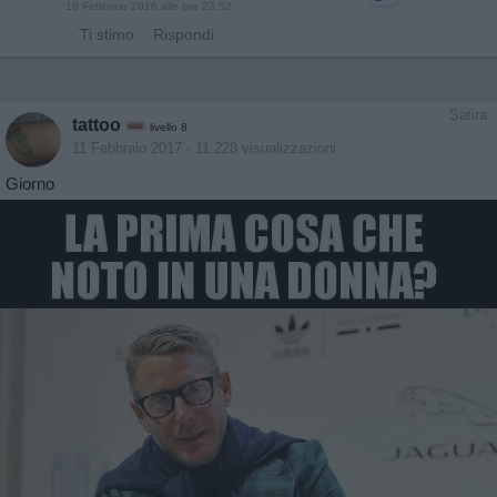
19 Febbraio 2016 alle ore 23:52
·
Ti stimo
·
Rispondi
Satira
tattoo
livello 8
11 Febbraio 2017
- 11.228 visualizzazioni
Giorno