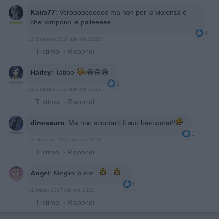
Kaira77
:
Veroooooooooo ma non per la violenza è
che rompono le palleeeee
4
11 Gennaio 2017 alle ore 12:52
·
Ti stimo
·
Rispondi
Harley
:
Tattoo
😄😄😄
2
11 Gennaio 2017 alle ore 13:16
·
Ti stimo
·
Rispondi
dinosauro
:
Ma non scordarti il suo bancomat!!
1
13 Gennaio 2017 alle ore 20:38
·
Ti stimo
·
Rispondi
Angel
:
Meglio la oro
1
11 Marzo 2017 alle ore 13:11
·
Ti stimo
·
Rispondi