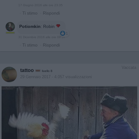
17 Giugno 2016 alle ore 23:35
·
Ti stimo
·
Rispondi
Potiomkin
:
Robin
1
31 Dicembre 2016 alle ore 08:57
·
Ti stimo
·
Rispondi
Vaccata
tattoo
livello 8
29 Gennaio 2017
- 4.057 visualizzazioni