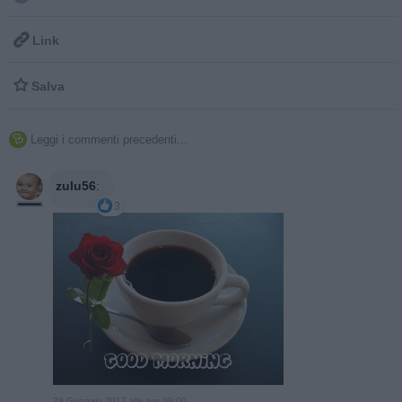

Link

Salva
Leggi i commenti precedenti...

zulu56
:
3
29 Gennaio 2017 alle ore 09:00