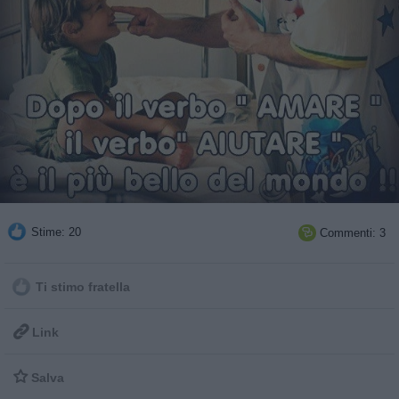
Stime: 20
Commenti: 3

Ti stimo fratella

Link

Salva