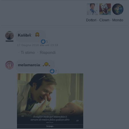
Dottori
·
Clown
·
Mondo
Kolibrì
:
5
17 Giugno 2016 alle ore 23:18
·
Ti stimo
·
Rispondi
melamarcia
:
7