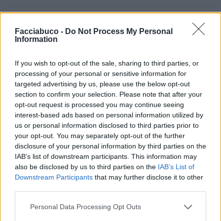
Leggi i commenti precedenti...

Facciabuco -
Do Not Process My Personal
Information
vivi1
:
buon giorno a tutti
3
If you wish to opt-out of the sale, sharing to third parties, or
16 Gennaio 2017 alle ore 07:29
processing of your personal or sensitive information for
·
Ti stimo
·
Rispondi
targeted advertising by us, please use the below opt-out
section to confirm your selection. Please note that after your
Kalisi69
:
Buongiorno
opt-out request is processed you may continue seeing
3
interest-based ads based on personal information utilized by
16 Gennaio 2017 alle ore 07:32
us or personal information disclosed to third parties prior to
·
Ti stimo
·
Rispondi
your opt-out. You may separately opt-out of the further
disclosure of your personal information by third parties on the
zulu56
:
IAB’s list of downstream participants. This information may
5
also be disclosed by us to third parties on the
IAB’s List of
Downstream Participants
that may further disclose it to other
third parties.
Personal Data Processing Opt Outs