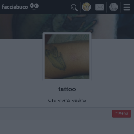

tattoo
Chi vivrà vedra
≡ Menu