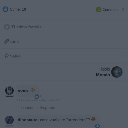
Stime: 18
Commenti: 2

Ti stimo fratella

Link

Salva
Idolo
Mondo
nome
:
5
19 Febbraio 2016 alle ore 22:27
·
Ti stimo
·
Rispondi
dinosauro
:
cosa vuol dire "arrendersi"?
3