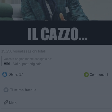
19.296 visualizzazioni totali
vaccata originalmente divulgata da:
Viki
·
Vai al post originale
Stime: 17
Commenti: 8

Ti stimo fratella

Link