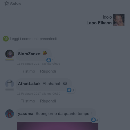

Salva
Idolo
Lapo Elkann
Leggi i commenti precedenti...

SioraZanze
:
4
11 Febbraio 2017 alle ore 09:03
·
Ti stimo
·
Rispondi
AfhatLakak
:
Ahahahah 😂
3
11 Febbraio 2017 alle ore 09:30
·
Ti stimo
·
Rispondi
yasuma
:
Buongiorno da quanto tempo!!
4