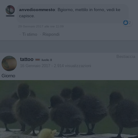
anvedicommesto
:
Bgiorno, mettilo in forno, vedi ke
capisce.
2
29 Gennaio 2017 alle ore 11:09
·
Ti stimo
·
Rispondi
Bestiaccia
tattoo
livello 8
16 Gennaio 2017
- 2.914 visualizzazioni
Giorno