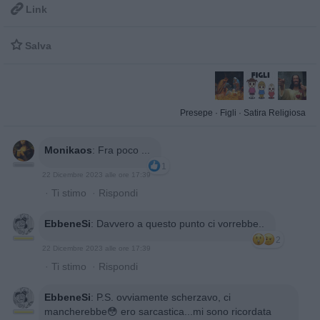

Link

Salva
Presepe
·
Figli
·
Satira Religiosa
Monikaos
:
Fra poco ...
1
22 Dicembre 2023 alle ore 17:39
·
Ti stimo
·
Rispondi
EbbeneSi
:
Davvero a questo punto ci vorrebbe..
2
22 Dicembre 2023 alle ore 17:39
·
Ti stimo
·
Rispondi
EbbeneSi
:
P.S. ovviamente scherzavo, ci
mancherebbe😳 ero sarcastica...mi sono ricordata