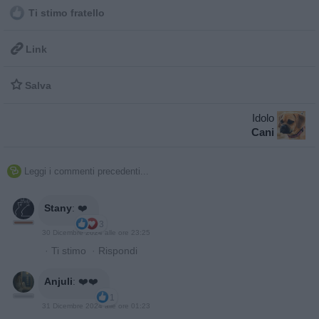
Ti stimo fratello

Link

Salva
Idolo
Cani
Leggi i commenti precedenti...

Stany
:
❤️
3
30 Dicembre 2024 alle ore 23:25
·
Ti stimo
·
Rispondi
Anjuli
:
❤️❤️
1
31 Dicembre 2024 alle ore 01:23