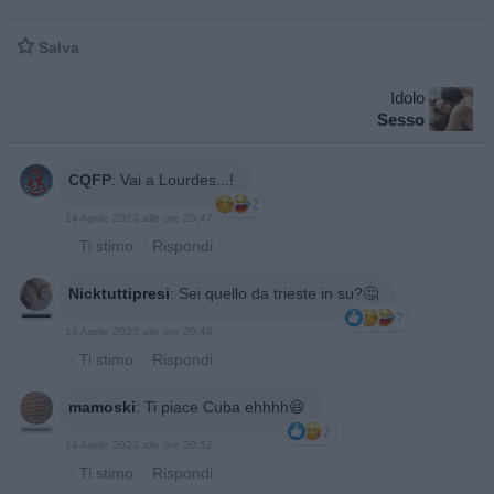

Salva
Idolo
Sesso
CQFP
:
Vai a Lourdes...!
2
14 Aprile 2023 alle ore 20:47
·
Ti stimo
·
Rispondi
Nicktuttipresi
:
Sei quello da trieste in su?🤔
7
14 Aprile 2023 alle ore 20:49
·
Ti stimo
·
Rispondi
mamoski
:
Ti piace Cuba ehhhh😆
2
14 Aprile 2023 alle ore 20:52
·
Ti stimo
·
Rispondi