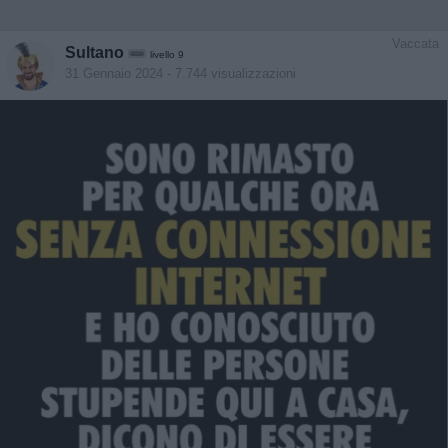
Vaccata
Sultano
livello 9
31 Gennaio 2024
- 7.744 visualizzazioni