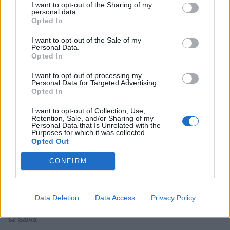
I want to opt-out of the Sharing of my
personal data.
Opted In
I want to opt-out of the Sale of my
Personal Data.
Opted In
I want to opt-out of processing my
Personal Data for Targeted Advertising.
Opted In
I want to opt-out of Collection, Use,
Retention, Sale, and/or Sharing of my
Personal Data that Is Unrelated with the
Purposes for which it was collected.
Stime: 19
Commenti: 9

Opted Out
CONFIRM
Ti stimo fratello

Link
Data Deletion
Data Access
Privacy Policy

Salva