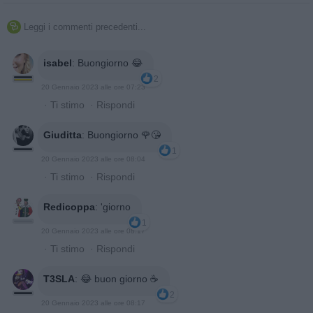
Leggi i commenti precedenti...

isabel
:
Buongiorno 😂
2
20 Gennaio 2023 alle ore 07:23
·
Ti stimo
·
Rispondi
Giuditta
:
Buongiorno 🌹😘
1
20 Gennaio 2023 alle ore 08:04
·
Ti stimo
·
Rispondi
Redicoppa
:
'giorno
1
20 Gennaio 2023 alle ore 08:17
·
Ti stimo
·
Rispondi
T3SLA
:
😂 buon giorno ☕
2
20 Gennaio 2023 alle ore 08:17