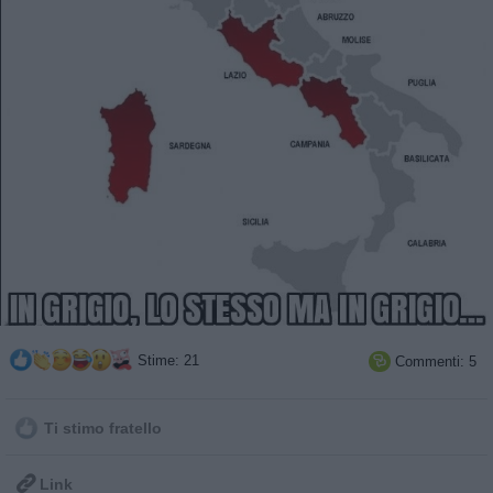
Stime: 21
Commenti: 5

Ti stimo fratello

Link