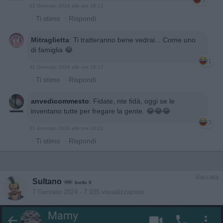
1
31 Gennaio 2024 alle ore 18:12
·
Ti stimo
·
Rispondi
Mitraglietta
:
Ti tratteranno bene vedrai... Come uno
di famiglia 😂
1
31 Gennaio 2024 alle ore 18:17
·
Ti stimo
·
Rispondi
anvedicommesto
:
Fidate, nte fidà, oggi se le
inventano tutte per fregare la gente. 😂😂😂
3
31 Gennaio 2024 alle ore 18:22
·
Ti stimo
·
Rispondi
Vaccata
Sultano
livello 9
7 Gennaio 2024
- 7.935 visualizzazioni