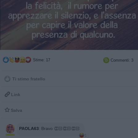
Stime: 17
Commenti: 3

Ti stimo fratello

Link

Salva
PAOLA63
:
Bravo 👏🏻👏🏻👏🏻
1