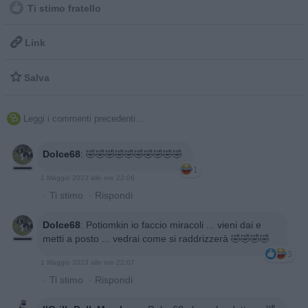
Ti stimo fratello

Link

Salva
Leggi i commenti precedenti...

Dolce68
:
🤣🤣🤣🤣🤣🤣🤣🤣🤣🤣
1
1 Maggio 2023 alle ore 22:06
·
Ti stimo
·
Rispondi
Dolce68
:
Potiomkin io faccio miracoli ... vieni dai e
metti a posto ... vedrai come si raddrizzerà 🤣🤣🤣🤣
3
1 Maggio 2023 alle ore 22:07
·
Ti stimo
·
Rispondi