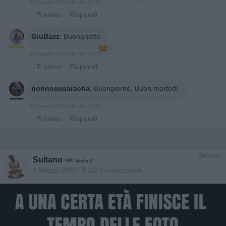
25 Agosto 2025 alle ore 21:21
·
Ti stimo
·
Rispondi
GiuBazz
:
Buonanotte
1
26 Agosto 2025 alle ore 00:05
·
Ti stimo
·
Rispondi
nonnocucaracha
:
Buongiorno, Buon martedì
26 Agosto 2025 alle ore 10:30
·
Ti stimo
·
Rispondi
Vaccata
Sultano
livello 9
1 Maggio 2023
- 8.122 visualizzazioni