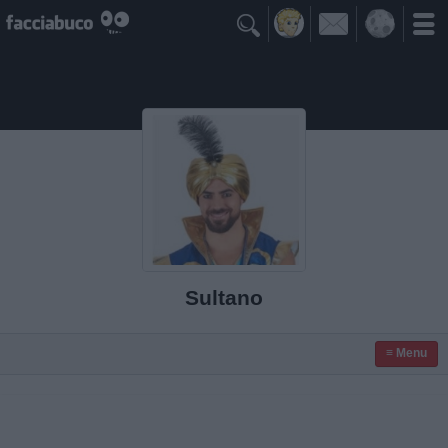

Sultano
≡ Menu