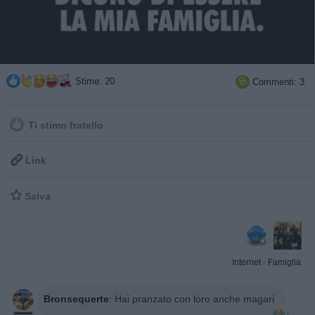
Stime: 20
Commenti: 3

Ti stimo fratello

Link

Salva
Internet
·
Famiglia
Bronsequerte
:
Hai pranzato con loro anche magari