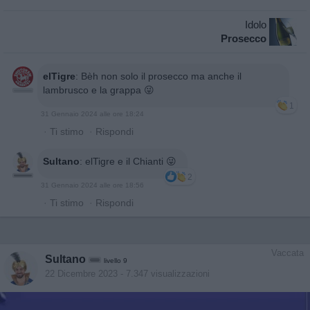
Idolo
Prosecco
elTigre
:
Bèh non solo il prosecco ma anche il
lambrusco e la grappa 😜
1
31 Gennaio 2024 alle ore 18:24
·
Ti stimo
·
Rispondi
Sultano
:
elTigre e il Chianti 😜
2
31 Gennaio 2024 alle ore 18:56
·
Ti stimo
·
Rispondi
Vaccata
Sultano
livello 9
22 Dicembre 2023
- 7.347 visualizzazioni