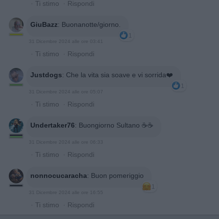
·
Ti stimo
·
Rispondi
GiuBazz
:
Buonanotte/giorno.
1
31 Dicembre 2024 alle ore 03:41
·
Ti stimo
·
Rispondi
Justdogs
:
Che la vita sia soave e vi sorrida❤️
1
31 Dicembre 2024 alle ore 05:07
·
Ti stimo
·
Rispondi
Undertaker76
:
Buongiorno Sultano ☕☕
31 Dicembre 2024 alle ore 06:33
·
Ti stimo
·
Rispondi
nonnocucaracha
:
Buon pomeriggio
1
31 Dicembre 2024 alle ore 16:55
·
Ti stimo
·
Rispondi