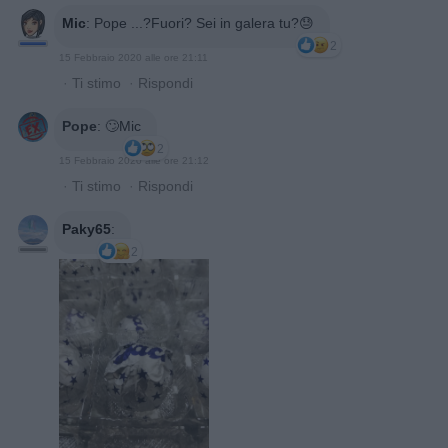
Mic
:
Pope ...?Fuori? Sei in galera tu?😓
2
15 Febbraio 2020 alle ore 21:11
·
Ti stimo
·
Rispondi
Pope
:
🙄Mic
2
15 Febbraio 2020 alle ore 21:12
·
Ti stimo
·
Rispondi
Paky65
:
2