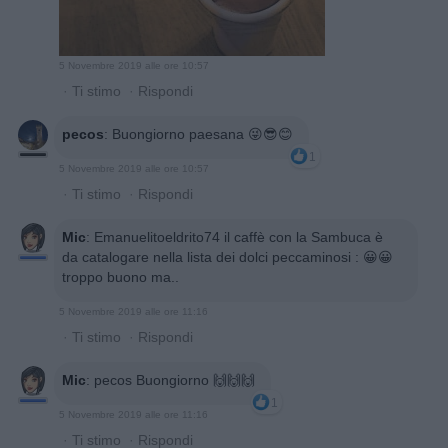
5 Novembre 2019 alle ore 10:57
·
Ti stimo
·
Rispondi
pecos
:
Buongiorno paesana 😜😎😊
1
5 Novembre 2019 alle ore 10:57
·
Ti stimo
·
Rispondi
Mic
:
Emanuelitoeldrito74 il caffè con la Sambuca è
da catalogare nella lista dei dolci peccaminosi : 😀😀
troppo buono ma..
5 Novembre 2019 alle ore 11:16
·
Ti stimo
·
Rispondi
Mic
:
pecos Buongiorno 🙌🙌🙌
1
5 Novembre 2019 alle ore 11:16
·
Ti stimo
·
Rispondi