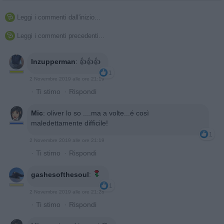
Leggi i commenti dall'inizio...

Leggi i commenti precedenti...

Inzupperman
:
👍👍👍
1
2 Novembre 2019 alle ore 21:19
·
Ti stimo
·
Rispondi
Mic
:
oliver lo so ....ma a volte...é così
maledettamente difficile!
1
2 Novembre 2019 alle ore 21:19
·
Ti stimo
·
Rispondi
gashesofthesoul
:
1
2 Novembre 2019 alle ore 21:28
·
Ti stimo
·
Rispondi