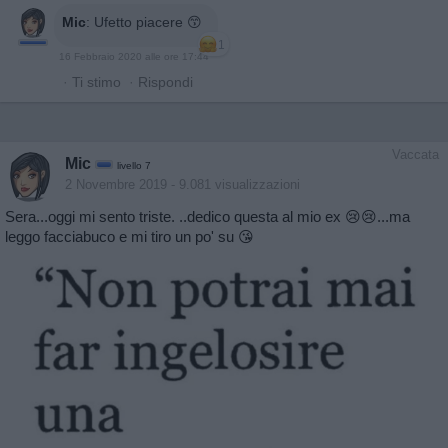
Mic
:
Ufetto piacere 😙
1
16 Febbraio 2020 alle ore 17:44
·
Ti stimo
·
Rispondi
Vaccata
Mic
livello 7
2 Novembre 2019
- 9.081 visualizzazioni
Sera...oggi mi sento triste. ..dedico questa al mio ex 😢😢...ma
leggo facciabuco e mi tiro un po' su 😘