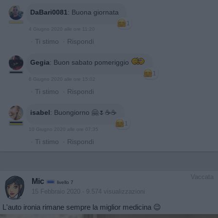
DaBari0081
:
Buona giornata
1
4 Giugno 2020 alle ore 11:20
·
Ti stimo
·
Rispondi
Gegia
:
Buon sabato pomeriggio
1
6 Giugno 2020 alle ore 15:02
·
Ti stimo
·
Rispondi
isabel
:
Buongiorno 🤗🌷☕️☕️
1
10 Giugno 2020 alle ore 07:35
·
Ti stimo
·
Rispondi
Vaccata
Mic
livello 7
15 Febbraio 2020
- 9.574 visualizzazioni
L'auto ironia rimane sempre la miglior medicina 😉