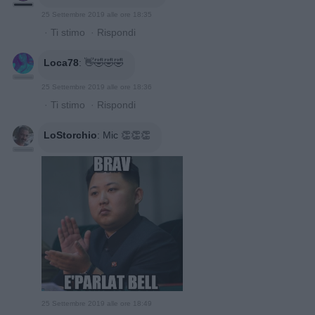
25 Settembre 2019 alle ore 18:35
·
Ti stimo
·
Rispondi
Loca78
:
👋🤣🤣🤣
25 Settembre 2019 alle ore 18:36
·
Ti stimo
·
Rispondi
LoStorchio
:
Mic 👏👏👏
25 Settembre 2019 alle ore 18:49