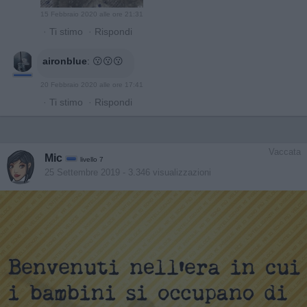
15 Febbraio 2020 alle ore 21:31
·
Ti stimo
·
Rispondi
aironblue
:
😗😗😗
20 Febbraio 2020 alle ore 17:41
·
Ti stimo
·
Rispondi
Vaccata
Mic
livello 7
25 Settembre 2019
- 3.346 visualizzazioni