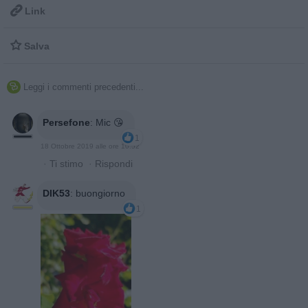

Link

Salva
Leggi i commenti precedenti...

Persefone
:
Mic 😘
1
18 Ottobre 2019 alle ore 10:52
·
Ti stimo
·
Rispondi
DIK53
:
buongiorno
1