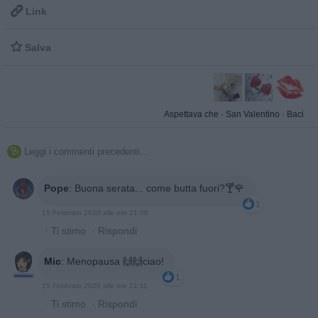

Link

Salva
Aspettava che
·
San Valentino
·
Baci
Leggi i commenti precedenti...

Pope
:
Buona serata... come butta fuori?🍸🌹
1
15 Febbraio 2020 alle ore 21:08
·
Ti stimo
·
Rispondi
Mic
:
Menopausa 🙌🙌ciao!
1
15 Febbraio 2020 alle ore 21:11
·
Ti stimo
·
Rispondi