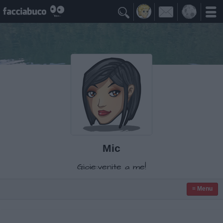

Mic
Gioie:venite a me!
≡ Menu