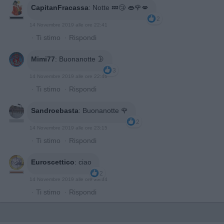
CapitanFracassa
:
Notte 💤😴 👄🌹💋
2
14 Novembre 2019 alle ore 22:41
·
Ti stimo
·
Rispondi
Mimi77
:
Buonanotte 🌛
3
14 Novembre 2019 alle ore 22:46
·
Ti stimo
·
Rispondi
Sandroebasta
:
Buonanotte 🌹
2
14 Novembre 2019 alle ore 23:15
·
Ti stimo
·
Rispondi
Euroscettico
:
ciao
2
14 Novembre 2019 alle ore 23:34
·
Ti stimo
·
Rispondi