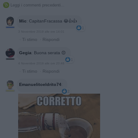
Leggi i commenti precedenti...

Mic
:
CapitanFracassa 😂👍👍
1
3 Novembre 2019 alle ore 14:01
·
Ti stimo
·
Rispondi
Gegia
:
Buona serata 😍
1
4 Novembre 2019 alle ore 20:48
·
Ti stimo
·
Rispondi
Emanuelitoeldrito74
:
2