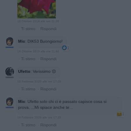
19 Ottobre 2019 alle ore 11:38
·
Ti stimo
·
Rispondi
Mic
:
DIK53 Buongiorno!
1
19 Ottobre 2019 alle ore 11:44
·
Ti stimo
·
Rispondi
Ufetto
:
Verissimo 😔
16 Febbraio 2020 alle ore 17:29
·
Ti stimo
·
Rispondi
Mic
:
Ufetto solo chi ci è passato capisce cosa si
prova. ...Mi spiace anche te...
1
16 Febbraio 2020 alle ore 17:35
·
Ti stimo
·
Rispondi