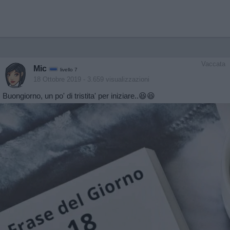
Vaccata
Mic
livello 7
18 Ottobre 2019
- 3.659 visualizzazioni
Buongiorno, un po' di tristita' per iniziare..😆😆