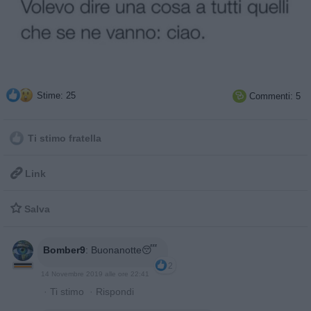
Stime: 25
Commenti: 5

Ti stimo fratella

Link

Salva
Bomber9
:
Buonanotte😴
2
14 Novembre 2019 alle ore 22:41
·
Ti stimo
·
Rispondi