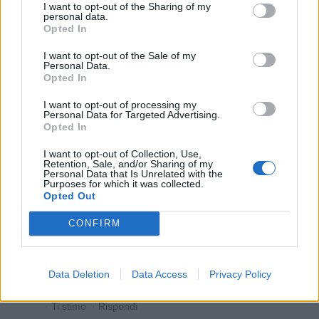

Link
I want to opt-out of the Sharing of my
personal data.
Opted In

Salva
I want to opt-out of the Sale of my
Personal Data.
Opted In
Leggi i commenti precedenti...

I want to opt-out of processing my
Personal Data for Targeted Advertising.
Kittèmmuort
:
Buongiorno fratellina
Opted In
1
4 Giugno 2020 alle ore 09:59
I want to opt-out of Collection, Use,
·
Ti stimo
·
Rispondi
Retention, Sale, and/or Sharing of my
Personal Data that Is Unrelated with the
Purposes for which it was collected.
to56ny
:
buongiorno Mic
Opted Out
3
4 Giugno 2020 alle ore 10:08
CONFIRM
·
Ti stimo
·
Rispondi
CarTOlina
:
Buongiorno ☀️☀️☕️☕️🌹🌹
Data Deletion
Data Access
Privacy Policy
4 Giugno 2020 alle ore 10:33
·
Ti stimo
·
Rispondi