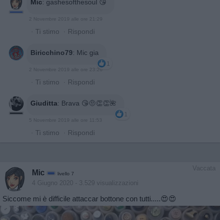
Mic
:
gashesofthesoul 😘
2 Novembre 2019 alle ore 21:29
·
Ti stimo
·
Rispondi
Biricchino79
:
Mic gia
1
2 Novembre 2019 alle ore 23:26
·
Ti stimo
·
Rispondi
Giuditta
:
Brava 😘🤨👏👏🌺
1
5 Novembre 2019 alle ore 11:53
·
Ti stimo
·
Rispondi
Vaccata
Mic
livello 7
4 Giugno 2020
- 3.529 visualizzazioni
Siccome mi è difficile attaccar bottone con tutti.....😍😍