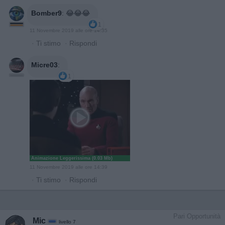
Bomber9
:
😂😂😂
1
11 Novembre 2019 alle ore 14:35
·
Ti stimo
·
Rispondi
Micre03
:
1
Animazione Leggerissima (0.03 Mb)
11 Novembre 2019 alle ore 14:39
·
Ti stimo
·
Rispondi
Pari Opportunità
Mic
livello 7