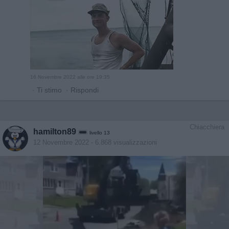
16 Novembre 2022 alle ore 19:35
·
Ti stimo
·
Rispondi
Chiacchiera
hamilton89
livello 13
12 Novembre 2022
- 6.868 visualizzazioni