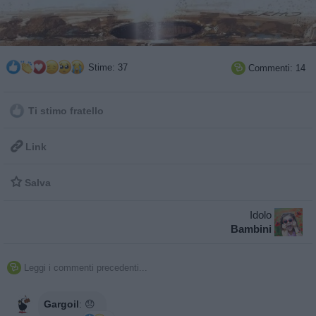
Stime: 37
Commenti: 14

Ti stimo fratello

Link

Salva
Idolo
Bambini
Leggi i commenti precedenti...

Gargoil
:
😞