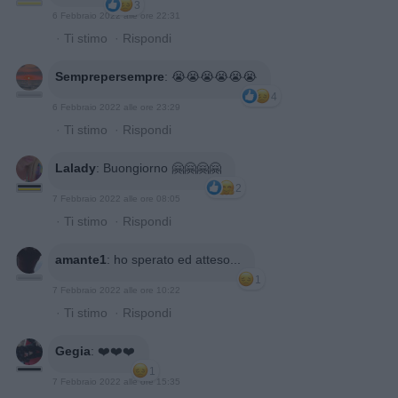
3
6 Febbraio 2022 alle ore 22:31
·
Ti stimo
·
Rispondi
Semprepersempre
:
😭😭😭😭😭😭
4
6 Febbraio 2022 alle ore 23:29
·
Ti stimo
·
Rispondi
Lalady
:
Buongiorno 🤗🤗🤗🤗
2
7 Febbraio 2022 alle ore 08:05
·
Ti stimo
·
Rispondi
amante1
:
ho sperato ed atteso...
1
7 Febbraio 2022 alle ore 10:22
·
Ti stimo
·
Rispondi
Gegia
:
❤️❤️❤️
1
7 Febbraio 2022 alle ore 15:35