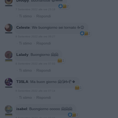
Dr00py
:
Buonanotte 😄💤💤
2
7 Settembre 2022 alle ore 23:18
·
Ti stimo
·
Rispondi
Celeste
:
We buongiorno sei tornato ☕️😉
2
8 Settembre 2022 alle ore 06:27
·
Ti stimo
·
Rispondi
Lalady
:
Buongiorno 🤗🤗
1
8 Settembre 2022 alle ore 07:03
·
Ti stimo
·
Rispondi
T3SLA
:
Ma buon giorno 🤗😘☕🥐🍀
1
8 Settembre 2022 alle ore 07:14
·
Ti stimo
·
Rispondi
isabel
:
Buongiorno ooooo 🤗🤗🤗
2
8 Settembre 2022 alle ore 07:34