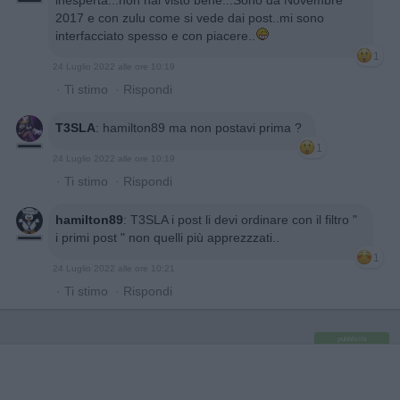
inesperta...non hai visto bene...Sono da Novembre
2017 e con zulu come si vede dai post..mi sono
interfacciato spesso e con piacere..
1
24 Luglio 2022 alle ore 10:19
·
Ti stimo
·
Rispondi
T3SLA
:
hamilton89 ma non postavi prima ?
1
24 Luglio 2022 alle ore 10:19
·
Ti stimo
·
Rispondi
hamilton89
:
T3SLA i post li devi ordinare con il filtro "
i primi post " non quelli più apprezzzati..
1
24 Luglio 2022 alle ore 10:21
·
Ti stimo
·
Rispondi
pubblicità