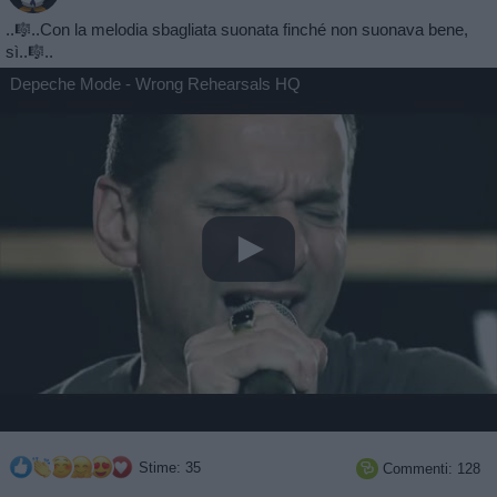
..🎼..Con la melodia sbagliata suonata finché non suonava bene,
sì..🎼..
Depeche Mode - Wrong Rehearsals HQ
Stime: 35
Commenti: 128
