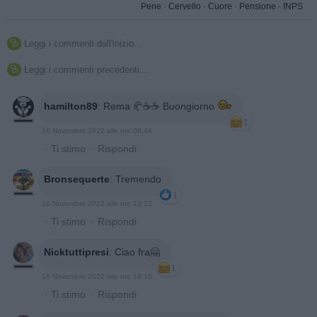
Pene
·
Cervello
·
Cuore
·
Pensione
·
INPS
Leggi i commenti dall'inizio...

Leggi i commenti precedenti...

hamilton89
:
Rema 🥐☕☕ Buongiorno
1
16 Novembre 2022 alle ore 08:44
·
Ti stimo
·
Rispondi
Bronsequerte
:
Tremendo
1
16 Novembre 2022 alle ore 13:23
·
Ti stimo
·
Rispondi
Nicktuttipresi
:
Ciao fra🤗
1
16 Novembre 2022 alle ore 14:16
·
Ti stimo
·
Rispondi