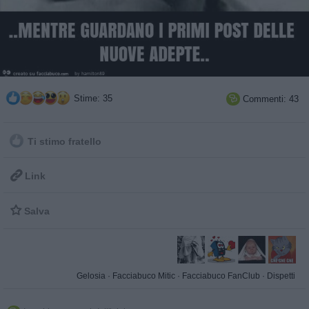
Stime: 35
Commenti: 43

Ti stimo fratello

Link

Salva
Gelosia
·
Facciabuco Mitic
·
Facciabuco FanClub
·
Dispetti