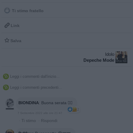
Ti stimo fratello

Link

Salva
Idolo
Depeche Mode
Leggi i commenti dall'inizio...

Leggi i commenti precedenti...

BIONDINA
:
Buona serata 🙋‍♀️
2
7 Settembre 2022 alle ore 21:47
·
Ti stimo
·
Rispondi