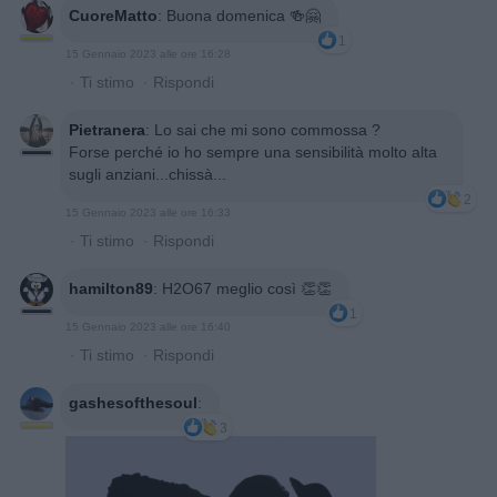
CuoreMatto
:
Buona domenica 🍻🤗
1
15 Gennaio 2023 alle ore 16:28
·
Ti stimo
·
Rispondi
Pietranera
:
Lo sai che mi sono commossa ?
Forse perché io ho sempre una sensibilità molto alta
sugli anziani...chissà...
2
15 Gennaio 2023 alle ore 16:33
·
Ti stimo
·
Rispondi
hamilton89
:
H2O67 meglio così 👏👏
1
15 Gennaio 2023 alle ore 16:40
·
Ti stimo
·
Rispondi
gashesofthesoul
:
3