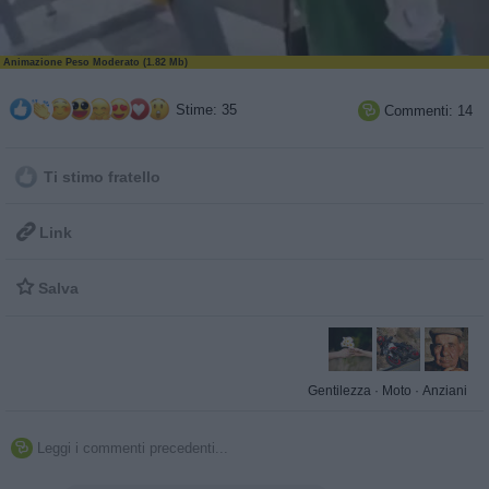
Animazione Peso Moderato (1.82 Mb)
Stime: 35
Commenti: 14

Ti stimo fratello

Link

Salva
Gentilezza
·
Moto
·
Anziani
Leggi i commenti precedenti...
