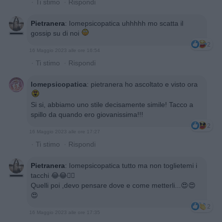
·
Ti stimo
·
Rispondi
Pietranera
:
Iomepsicopatica uhhhhh mo scatta il
gossip su di noi
2
16 Maggio 2023 alle ore 16:54
·
Ti stimo
·
Rispondi
Iomepsicopatica
:
pietranera ho ascoltato e visto ora
Si si, abbiamo uno stile decisamente simile! Tacco a
spillo da quando ero giovanissima!!!
2
16 Maggio 2023 alle ore 17:27
·
Ti stimo
·
Rispondi
Pietranera
:
Iomepsicopatica tutto ma non toglietemi i
tacchi 😂😂✌🏻
Quelli poi ,devo pensare dove e come metterli...😍😍
😍
2
16 Maggio 2023 alle ore 17:35