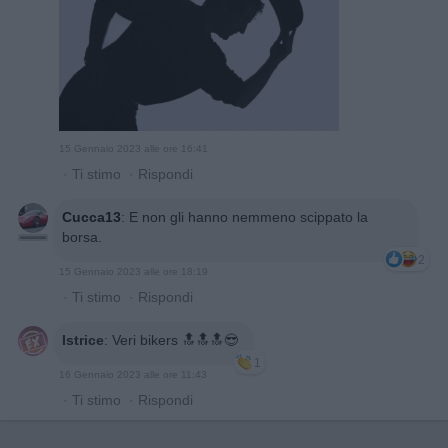
15 Gennaio 2023 alle ore 16:41
·
Ti stimo
·
Rispondi
Cucca13
:
E non gli hanno nemmeno scippato la
borsa.
2
15 Gennaio 2023 alle ore 18:19
·
Ti stimo
·
Rispondi
Istrice
:
Veri bikers 🔝🔝🔝😎
1
16 Gennaio 2023 alle ore 11:43
·
Ti stimo
·
Rispondi