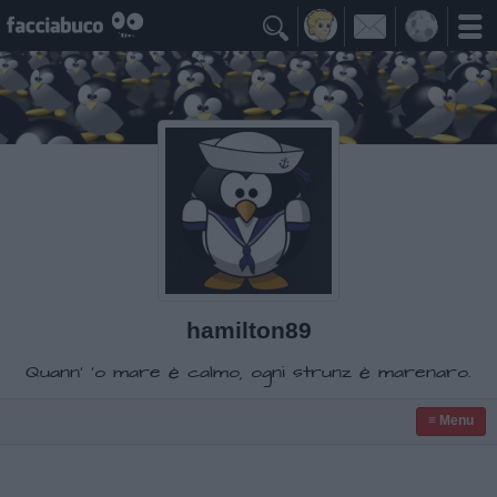

hamilton89
Quann' 'o mare è calmo, ogni strunz è marenaro.
≡ Menu