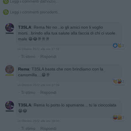
Leggi i commenti dall'inizio...

Leggi i commenti precedenti...

T3SLA
:
Rema No no...io gli amici non li voglio
morti...brindo alla tua salute alla faccia di chi ci vuole
male 😁😂🥂🥂🥂
2
14 Ottobre 2022 alle ore 17:58
·
Ti stimo
·
Rispondi
Rema
:
T3SLA basta che non brindiamo con la
camomilla....😁🥂
3
14 Ottobre 2022 alle ore 17:59
·
Ti stimo
·
Rispondi
T3SLA
:
Rema Io porto lo spumante... tu la cioccolata
😁😂
3
14 Ottobre 2022 alle ore 18:00
·
Ti stimo
·
Rispondi