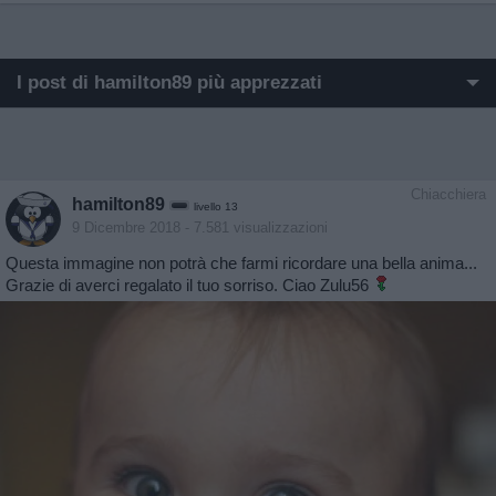
I post di hamilton89 più apprezzati
I post di hamilton89 più visualizzati
Post in cui hanno evocato hamilton89
Chiacchiera
hamilton89
livello 13
Post di hamilton89 in ordine cronologico
9 Dicembre 2018
- 7.581 visualizzazioni
Questa immagine non potrà che farmi ricordare una bella anima...
Post commentati da hamilton89
Grazie di averci regalato il tuo sorriso. Ciao Zulu56
Primi post di hamilton89