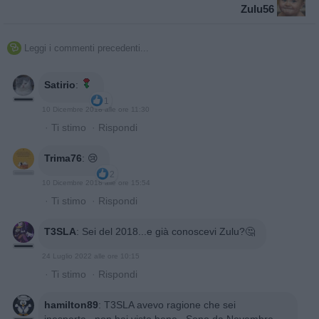
Zulu56
Leggi i commenti precedenti...

Satirio
:
1
10 Dicembre 2018 alle ore 11:30
·
Ti stimo
·
Rispondi
Trima76
:
😢
2
10 Dicembre 2018 alle ore 15:54
·
Ti stimo
·
Rispondi
T3SLA
:
Sei del 2018...e già conoscevi Zulu?🤔
24 Luglio 2022 alle ore 10:15
·
Ti stimo
·
Rispondi
hamilton89
:
T3SLA avevo ragione che sei