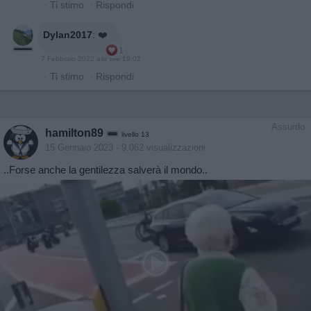
·
Ti stimo
·
Rispondi
Dylan2017
:
❤️
1
7 Febbraio 2022 alle ore 19:02
·
Ti stimo
·
Rispondi
Assurdo
hamilton89
livello 13
15 Gennaio 2023
- 9.062 visualizzazioni
..Forse anche la gentilezza salverà il mondo..