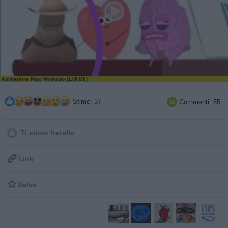
Animazione Peso Moderato (1.88 Mb)
Stime: 37
Commenti: 55

Ti stimo fratello

Link

Salva