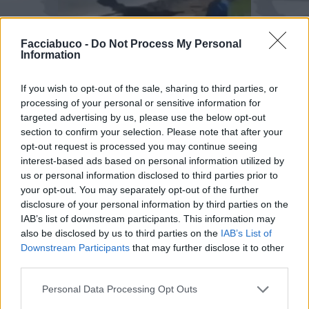
Facciabuco -
Do Not Process My Personal
Information
If you wish to opt-out of the sale, sharing to third parties, or
processing of your personal or sensitive information for
targeted advertising by us, please use the below opt-out
section to confirm your selection. Please note that after your
opt-out request is processed you may continue seeing
interest-based ads based on personal information utilized by
us or personal information disclosed to third parties prior to
Animazione Pesante (2.35 Mb)
your opt-out. You may separately opt-out of the further
Stime: 37
disclosure of your personal information by third parties on the
Commenti: 5

IAB’s list of downstream participants. This information may
also be disclosed by us to third parties on the
IAB’s List of
Ti stimo fratello
Downstream Participants
that may further disclose it to other
third parties.

Link
Personal Data Processing Opt Outs