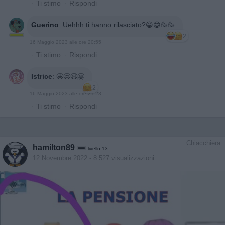
·
Ti stimo
·
Rispondi
Guerino
:
Uehhh ti hanno rilasciato?😁😁🥳🥳
2
16 Maggio 2023 alle ore 20:55
·
Ti stimo
·
Rispondi
Istrice
:
🤩😊😉🤗
2
16 Maggio 2023 alle ore 21:23
·
Ti stimo
·
Rispondi
Chiacchiera
hamilton89
livello 13
12 Novembre 2022
- 8.527 visualizzazioni