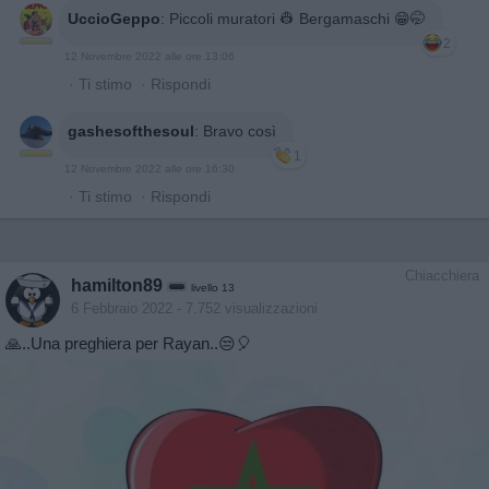
UccioGeppo
:
Piccoli muratori 👷 Bergamaschi 😁🤭
2
12 Novembre 2022 alle ore 13:06
·
Ti stimo
·
Rispondi
gashesofthesoul
:
Bravo così
1
12 Novembre 2022 alle ore 16:30
·
Ti stimo
·
Rispondi
Chiacchiera
hamilton89
livello 13
6 Febbraio 2022
- 7.752 visualizzazioni
🙏..Una preghiera per Rayan..😒🎈