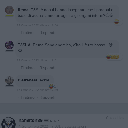
Rema
:
T3SLA non ti hanno insegnato che i prodotti a
base di acqua fanno arruginire gli organi interni?🤔😁
3
14 Ottobre 2022 alle ore 18:00
·
Ti stimo
·
Rispondi
T3SLA
:
Rema Sono anemica, c'ho il ferro basso...😁
😂
3
14 Ottobre 2022 alle ore 18:01
·
Ti stimo
·
Rispondi
Pietranera
:
Acide
1
15 Ottobre 2022 alle ore 10:09
·
Ti stimo
·
Rispondi
Chiacchiera
hamilton89
livello 13
4 Settembre 2022
- 7.031 visualizzazioni