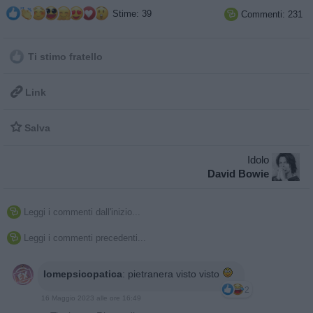
Stime: 39
Commenti: 231

Ti stimo fratello

Link

Salva
Idolo
David Bowie
Leggi i commenti dall'inizio...

Leggi i commenti precedenti...

Iomepsicopatica
:
pietranera visto visto
2
16 Maggio 2023 alle ore 16:49