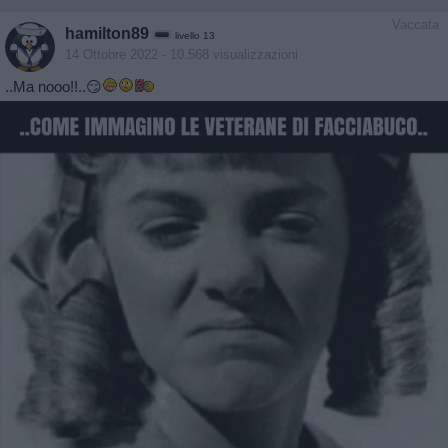
Vaccata
hamilton89
livello 13
14 Ottobre 2022
- 10.568 visualizzazioni
..Ma nooo!!..😏