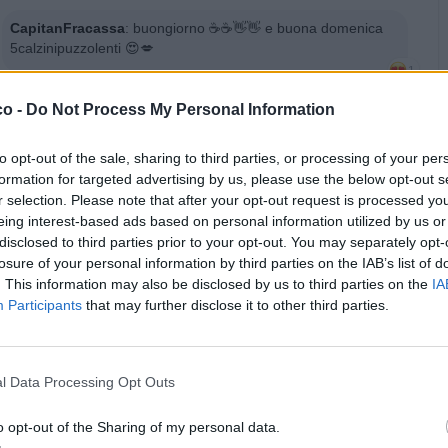
CapitanFracassa
:
buongiorno ☕️☕️👋👋 e buona domenica
5calzinipuzzolenti 😍💋
1
·
Ti stimo
·
Rispondi
24 Maggio alle ore 06:16
co -
Do Not Process My Personal Information
pubblicità
to opt-out of the sale, sharing to third parties, or processing of your per
formation for targeted advertising by us, please use the below opt-out s
r selection. Please note that after your opt-out request is processed y
eing interest-based ads based on personal information utilized by us or
disclosed to third parties prior to your opt-out. You may separately opt-
losure of your personal information by third parties on the IAB’s list of
. This information may also be disclosed by us to third parties on the
IA
Participants
that may further disclose it to other third parties.
l Data Processing Opt Outs
o opt-out of the Sharing of my personal data.