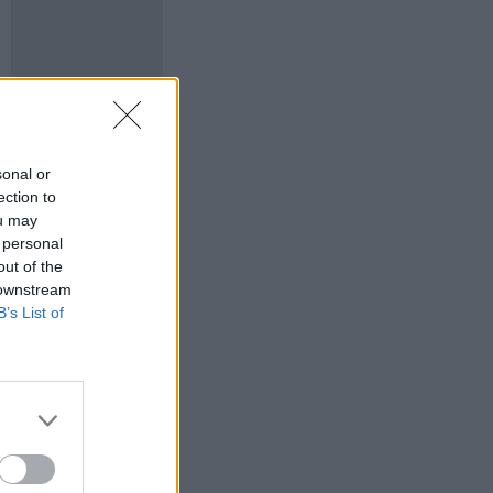
sonal or
ection to
ou may
 personal
out of the
 downstream
B’s List of