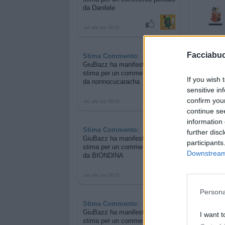
da Danilele
ieri alle ore 08:05
Facciabu
Stima Commento
:
GiuBazz ha manifestato la sua
stima per
un commento postato
If you wish 
da nonnocucaracha
sensitive in
confirm you
ieri alle ore 08:05
continue se
information 
Stima Commento
:
further disc
GiuBazz ha manifestato la sua
participants
stima per
un commento postato
Downstream 
da BIONDINA
ieri alle ore 08:05
Persona
Stima Commento
:
GiuBazz ha manifestato la sua
I want t
stima per
un commento postato