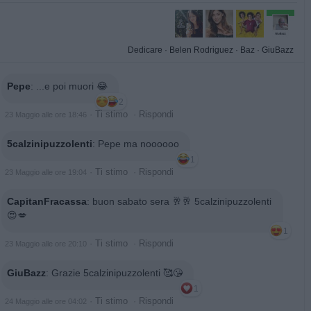
Dedicare
·
Belen Rodriguez
·
Baz
·
GiuBazz
Pepe
:
...e poi muori 😂
2
·
Ti stimo
·
Rispondi
23 Maggio alle ore 18:46
5calzinipuzzolenti
:
Pepe ma noooooo
1
·
Ti stimo
·
Rispondi
23 Maggio alle ore 19:04
CapitanFracassa
:
buon sabato sera 🥂🥂 5calzinipuzzolenti
😍💋
1
·
Ti stimo
·
Rispondi
23 Maggio alle ore 20:10
GiuBazz
:
Grazie 5calzinipuzzolenti 🥰😘
1
·
Ti stimo
·
Rispondi
24 Maggio alle ore 04:02