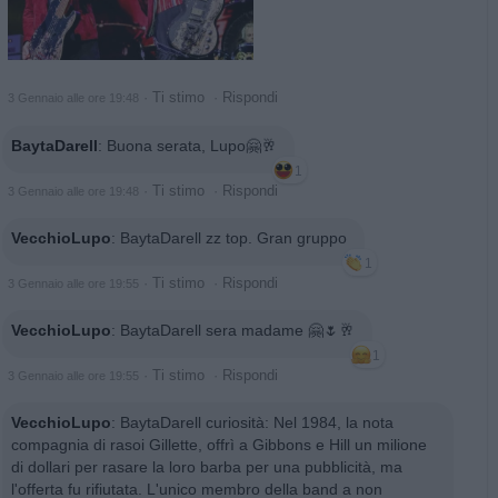
·
Ti stimo
·
Rispondi
3 Gennaio alle ore 19:48
BaytaDarell
:
Buona serata, Lupo🤗🥂
1
·
Ti stimo
·
Rispondi
3 Gennaio alle ore 19:48
VecchioLupo
:
BaytaDarell zz top. Gran gruppo
1
·
Ti stimo
·
Rispondi
3 Gennaio alle ore 19:55
VecchioLupo
:
BaytaDarell sera madame 🤗🌷🥂
1
·
Ti stimo
·
Rispondi
3 Gennaio alle ore 19:55
VecchioLupo
:
BaytaDarell curiosità: Nel 1984, la nota
compagnia di rasoi Gillette, offrì a Gibbons e Hill un milione
di dollari per rasare la loro barba per una pubblicità, ma
l'offerta fu rifiutata. L'unico membro della band a non