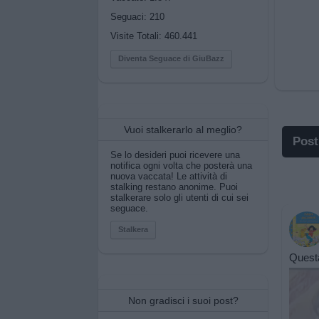
Seguaci:
210
Visite Totali: 460.441
Diventa Seguace di GiuBazz
Vuoi stalkerarlo al meglio?
Post
Se lo desideri puoi ricevere una
notifica ogni volta che posterà una
I p
nuova vaccata! Le attività di
stalking restano anonime. Puoi
stalkerare solo gli utenti di cui sei
I po
seguace.
Pos
Stalkera
Quest
Pos
Pri
Non gradisci i suoi post?