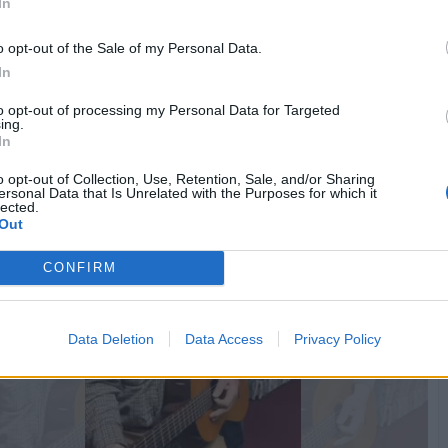
In
o opt-out of the Sale of my Personal Data.
Vaccata
VecchioLupo
livello 13
In
3 Gennaio
- 7.241 visualizzazioni
to opt-out of processing my Personal Data for Targeted
z e Nonnocucaracha il sabato sera...😁🍻
ing.
In
o opt-out of Collection, Use, Retention, Sale, and/or Sharing
ersonal Data that Is Unrelated with the Purposes for which it
lected.
Out
CONFIRM
Data Deletion
Data Access
Privacy Policy