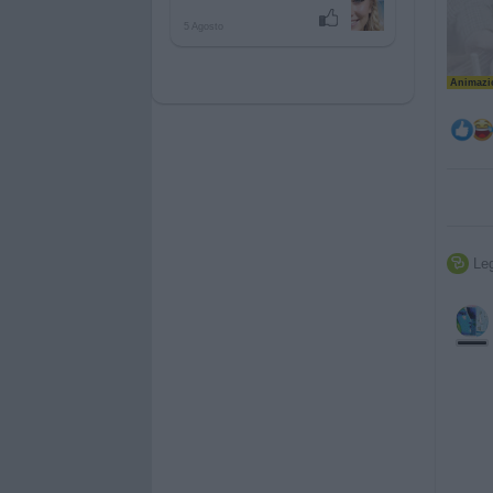
5 Agosto
Animazio
Leg
