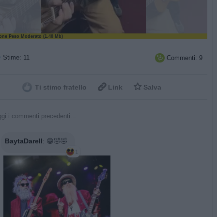
ne Peso Moderato (1.40 Mb)
Stime: 11
Commenti: 9



Ti stimo fratello
Link
Salva
gi i commenti precedenti...
BaytaDarell
:
😁🤣🤣
1