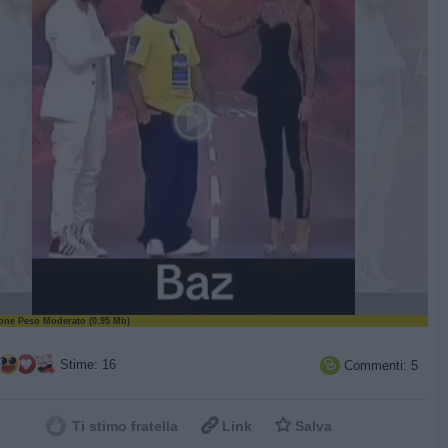
ne Peso Moderato (0.95 Mb)
Stime: 16
Commenti: 5



Ti stimo fratella
Link
Salva