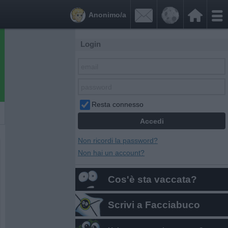


Anonimo/a
Login
Resta connesso
Non ricordi la password?
Non hai un account?
Cos'è sta vaccata?
Scrivi a Facciabuco