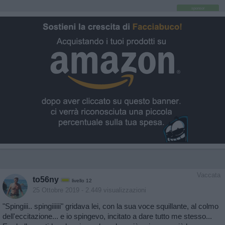
sponsor
Vaccata
to56ny
livello 12
25 Ottobre 2019
- 2.449 visualizzazioni
"Spingiii.. spingiiiiii" gridava lei, con la sua voce squillante, al colmo
dell'eccitazione... e io spingevo, incitato a dare tutto me stesso...