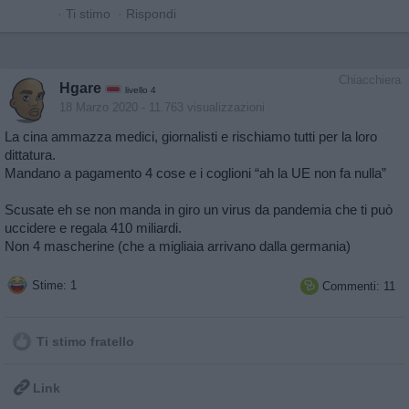
·
Ti stimo
·
Rispondi
Chiacchiera
Hgare
livello 4
18 Marzo 2020
- 11.763 visualizzazioni
La cina ammazza medici, giornalisti e rischiamo tutti per la loro
dittatura.
Mandano a pagamento 4 cose e i coglioni “ah la UE non fa nulla”
Scusate eh se non manda in giro un virus da pandemia che ti può
uccidere e regala 410 miliardi.
Non 4 mascherine (che a migliaia arrivano dalla germania)
Stime: 1
Commenti: 11

Ti stimo fratello

Link