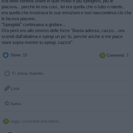
Era bello sentirla urlare in quel modo e più spingevo, più le
piaceva... perchè lei era così.. lei era quella che o tutto o niente..
era quella che mostrava le sue emozioni e non nascondeva ciò che
le faceva piacere..
"Spingiiiiiii" continuava a gridare...
Ora però ero allo stremo delle forze "Basta adesso, cazzo... ora
scendi dall'altalena e spingi un po' tu, perchè anche a me piace
stare sopra mentre tu spingi, cazzo!"
Stime: 13
Commenti: 7

Ti stimo fratello

Link

Salva
Leggi i commenti precedenti...
