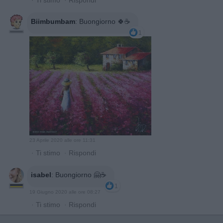
Biimbumbam
:
Buongiorno 🍀☕
1
23 Aprile 2020 alle ore 11:31
·
Ti stimo
·
Rispondi
isabel
:
Buongiorno 🤗☕️
1
19 Giugno 2020 alle ore 08:27
·
Ti stimo
·
Rispondi