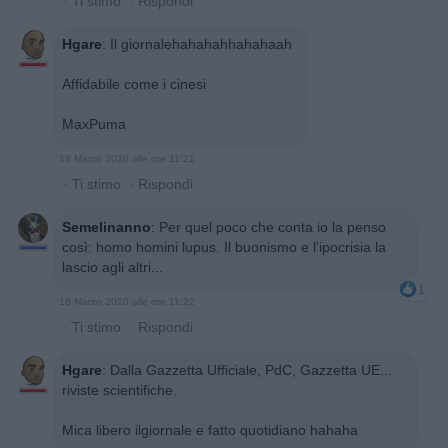
·
Ti stimo
·
Rispondi
Hgare
:
Il giornalehahahahhahahaah
Affidabile come i cinesi
MaxPuma
18 Marzo 2020 alle ore 11:21
·
Ti stimo
·
Rispondi
Semelinanno
:
Per quel poco che conta io la penso
così: homo homini lupus. Il buonismo e l'ipocrisia la
lascio agli altri...
1
18 Marzo 2020 alle ore 11:22
·
Ti stimo
·
Rispondi
Hgare
:
Dalla Gazzetta Ufficiale, PdC, Gazzetta UE...
riviste scientifiche.
Mica libero ilgiornale e fatto quotidiano hahaha