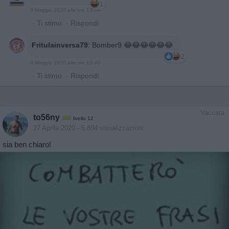
1
9 Maggio 2020 alle ore 13:39
·
Ti stimo
·
Rispondi
Fritulainversa79
:
Bomber9 😂😂😂😂😂😂
2
9 Maggio 2020 alle ore 13:40
·
Ti stimo
·
Rispondi
Vaccata
to56ny
livello 12
27 Aprile 2020
- 5.804 visualizzazioni
sia ben chiaro!