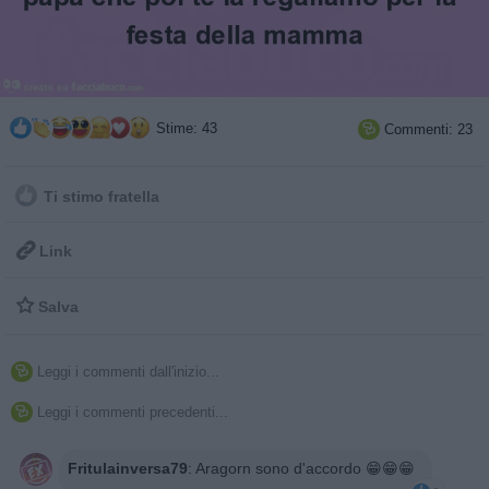
Stime: 43
Commenti: 23

Ti stimo fratella

Link

Salva
Leggi i commenti dall'inizio...

Leggi i commenti precedenti...

Fritulainversa79
:
Aragorn sono d'accordo 😁😁😁