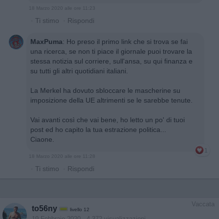
18 Marzo 2020 alle ore 11:23
·
Ti stimo
·
Rispondi
MaxPuma
:
Ho preso il primo link che si trova se fai
una ricerca, se non ti piace il giornale puoi trovare la
stessa notizia sul corriere, sull'ansa, su qui finanza e
su tutti gli altri quotidiani italiani.
La Merkel ha dovuto sbloccare le mascherine su
imposizione della UE altrimenti se le sarebbe tenute.
Vai avanti così che vai bene, ho letto un po' di tuoi
post ed ho capito la tua estrazione politica...
Ciaone.
1
18 Marzo 2020 alle ore 11:28
·
Ti stimo
·
Rispondi
Vaccata
to56ny
livello 12
19 Febbraio 2020
- 4.372 visualizzazioni