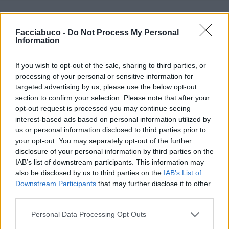
Chiacchiera
mortadesonno
Facciabuco -
Do Not Process My Personal
Information
29 Marzo 2020
- 3.958 visualizzazioni
Non ho neanche un acerrimo
If you wish to opt-out of the sale, sharing to third parties, or
processing of your personal or sensitive information for
nemico. Uffa ne voglio uno pure
targeted advertising by us, please use the below opt-out
section to confirm your selection. Please note that after your
io!
opt-out request is processed you may continue seeing
interest-based ads based on personal information utilized by
us or personal information disclosed to third parties prior to
Stime: 13
Commenti: 12

your opt-out. You may separately opt-out of the further
disclosure of your personal information by third parties on the
IAB’s list of downstream participants. This information may
Ti stimo fratella
also be disclosed by us to third parties on the
IAB’s List of
Downstream Participants
that may further disclose it to other

Link
third parties.
Personal Data Processing Opt Outs

Salva