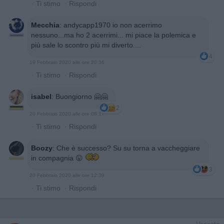
·
Ti stimo
·
Rispondi
Mecchia
:
andycapp1970 io non acerrimo
nessuno...ma ho 2 acerrimi... mi piace la polemica e
più sale lo scontro più mi diverto....
4
19 Febbraio 2020 alle ore 20:36
·
Ti stimo
·
Rispondi
isabel
:
Buongiorno 🤗🤗
2
20 Febbraio 2020 alle ore 08:17
·
Ti stimo
·
Rispondi
Boozy
:
Che è successo? Su su torna a vaccheggiare
in compagnia 😛
3
20 Febbraio 2020 alle ore 12:39
·
Ti stimo
·
Rispondi