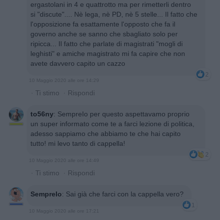
ergastolani in 4 e quattrotto ma per rimetterli dentro
si "discute".... Nè lega, nè PD, nè 5 stelle... Il fatto che
l'opposizione fa esattamente l'opposto che fa il
governo anche se sanno che sbagliato solo per
ripicca... Il fatto che parlate di magistrati "mogli di
leghisti" e amiche magistrato mi fa capire che non
avete davvero capito un cazzo
2
10 Maggio 2020 alle ore 14:29
·
Ti stimo
·
Rispondi
to56ny
:
SempreIo per questo aspettavamo proprio
un super informato come te a farci lezione di politica,
adesso sappiamo che abbiamo te che hai capito
tutto! mi levo tanto di cappella!
2
10 Maggio 2020 alle ore 14:49
·
Ti stimo
·
Rispondi
SempreIo
:
Sai già che farci con la cappella vero?
1
10 Maggio 2020 alle ore 17:21