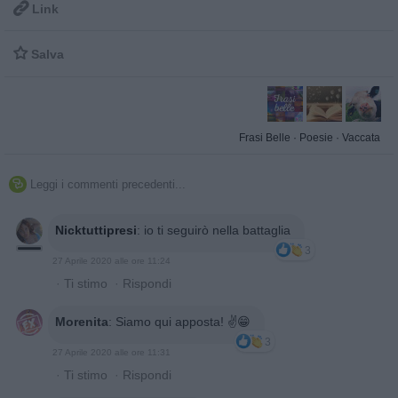

Link

Salva
Frasi Belle
·
Poesie
·
Vaccata
Leggi i commenti precedenti...

Nicktuttipresi
:
io ti seguirò nella battaglia
3
27 Aprile 2020 alle ore 11:24
·
Ti stimo
·
Rispondi
Morenita
:
Siamo qui apposta! ✌️😁
3
27 Aprile 2020 alle ore 11:31
·
Ti stimo
·
Rispondi