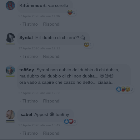
Kittèmmuort
:
vai sorello
1
27 Aprile 2020 alle ore 11:36
·
Ti stimo
·
Rispondi
Syrdal
:
E il dubbio di chi era?! 🤔
1
27 Aprile 2020 alle ore 12:22
·
Ti stimo
·
Rispondi
to56ny
:
Syrdal non dubito del dubbio di chi dubita,
ma dubito del dubbio di chi non dubita... 😌😌😌
ora vado a capire che cazzo ho detto... ciàààà...
3
27 Aprile 2020 alle ore 12:33
·
Ti stimo
·
Rispondi
isabel
:
Appost 😂 to56ny
2
27 Aprile 2020 alle ore 13:49
·
Ti stimo
·
Rispondi