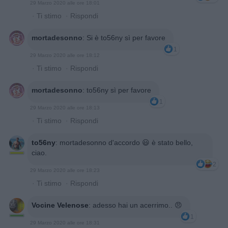
29 Marzo 2020 alle ore 18:01
·
Ti stimo
·
Rispondi
mortadesonno
:
Si è to56ny sì per favore
1
29 Marzo 2020 alle ore 18:12
·
Ti stimo
·
Rispondi
mortadesonno
:
to56ny sì per favore
1
29 Marzo 2020 alle ore 18:13
·
Ti stimo
·
Rispondi
to56ny
:
mortadesonno d'accordo 😃 è stato bello,
ciao.
2
29 Marzo 2020 alle ore 18:23
·
Ti stimo
·
Rispondi
Vocine Velenose
:
adesso hai un acerrimo.. 😠
1
29 Marzo 2020 alle ore 18:31