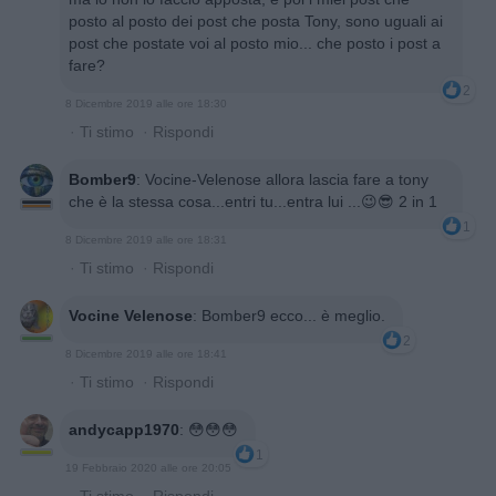
posto al posto dei post che posta Tony, sono uguali ai
post che postate voi al posto mio... che posto i post a
fare?
2
8 Dicembre 2019 alle ore 18:30
·
Ti stimo
·
Rispondi
Bomber9
:
Vocine-Velenose allora lascia fare a tony
che è la stessa cosa...entri tu...entra lui ...😉😎 2 in 1
1
8 Dicembre 2019 alle ore 18:31
·
Ti stimo
·
Rispondi
Vocine Velenose
:
Bomber9 ecco... è meglio.
2
8 Dicembre 2019 alle ore 18:41
·
Ti stimo
·
Rispondi
andycapp1970
:
😳😳😳
1
19 Febbraio 2020 alle ore 20:05
·
Ti stimo
·
Rispondi