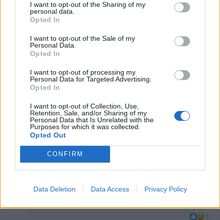
I want to opt-out of the Sharing of my
personal data.
Opted In
Leggi i commenti precedenti...

I want to opt-out of the Sale of my
Semelinanno
:
Personal Data.
Opted In
2
I want to opt-out of processing my
Personal Data for Targeted Advertising.
Opted In
I want to opt-out of Collection, Use,
Retention, Sale, and/or Sharing of my
Personal Data that Is Unrelated with the
Purposes for which it was collected.
Opted Out
CONFIRM
29 Marzo 2020 alle ore 16:22
·
Ti stimo
·
Rispondi
Data Deletion
Data Access
Privacy Policy
to56ny
:
davvero vuoi un acerrimo? sincera, che ti
aiuto immantinente
2