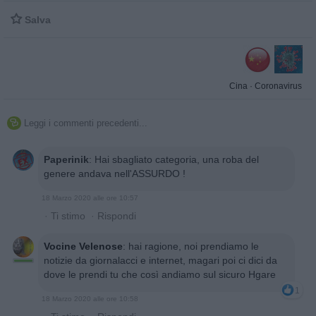

Salva
Cina
·
Coronavirus
Leggi i commenti precedenti...

Paperinik
:
Hai sbagliato categoria, una roba del
genere andava nell'ASSURDO !
18 Marzo 2020 alle ore 10:57
·
Ti stimo
·
Rispondi
Vocine Velenose
:
hai ragione, noi prendiamo le
notizie da giornalacci e internet, magari poi ci dici da
dove le prendi tu che così andiamo sul sicuro Hgare
1
18 Marzo 2020 alle ore 10:58