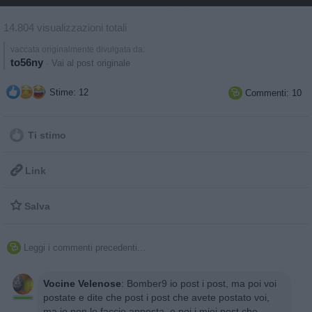
14.804 visualizzazioni totali
vaccata originalmente divulgata da:
to56ny
·
Vai al post originale
Stime: 12
Commenti: 10

Ti stimo

Link

Salva
Leggi i commenti precedenti...

Vocine Velenose
:
Bomber9 io post i post, ma poi voi
postate e dite che post i post che avete postato voi,
ma io non lo faccio apposta, e poi i miei post che