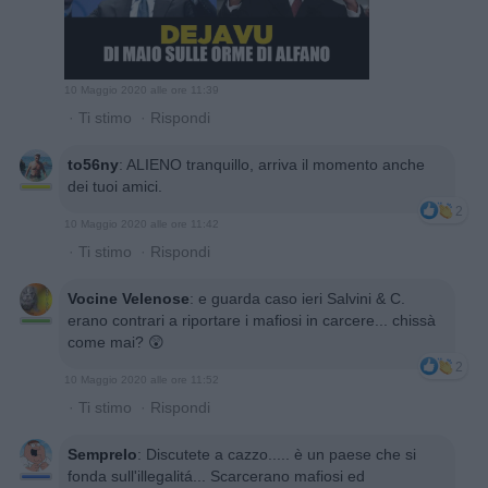
10 Maggio 2020 alle ore 11:39
·
Ti stimo
·
Rispondi
to56ny
:
ALIENO tranquillo, arriva il momento anche
dei tuoi amici.
2
10 Maggio 2020 alle ore 11:42
·
Ti stimo
·
Rispondi
Vocine Velenose
:
e guarda caso ieri Salvini & C.
erano contrari a riportare i mafiosi in carcere... chissà
come mai? 😲
2
10 Maggio 2020 alle ore 11:52
·
Ti stimo
·
Rispondi
SempreIo
:
Discutete a cazzo..... è un paese che si
fonda sull'illegalitá... Scarcerano mafiosi ed