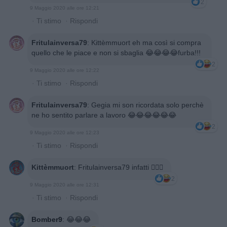
2
9 Maggio 2020 alle ore 12:21
·
Ti stimo
·
Rispondi
Fritulainversa79
:
Kittèmmuort eh ma così si compra
quello che le piace e non si sbaglia 😂😂😂😂furba!!!
2
9 Maggio 2020 alle ore 12:22
·
Ti stimo
·
Rispondi
Fritulainversa79
:
Gegia mi son ricordata solo perchè
ne ho sentito parlare a lavoro 😂😂😂😂😂😂
2
9 Maggio 2020 alle ore 12:23
·
Ti stimo
·
Rispondi
Kittèmmuort
:
Fritulainversa79 infatti 🤷🏻‍♂️
2
9 Maggio 2020 alle ore 12:31
·
Ti stimo
·
Rispondi
Bomber9
:
😂😂😂