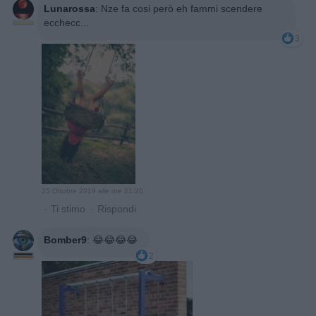
Lunarossa
:
Nze fa cosi però eh fammi scendere
ecchecc...
3
25 Ottobre 2019 alle ore 21:20
·
Ti stimo
·
Rispondi
Bomber9
:
😂😂😂😂
2