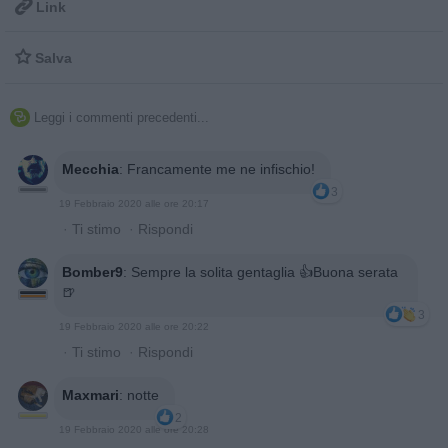

Link

Salva
Leggi i commenti precedenti...

Mecchia
:
Francamente me ne infischio!
3
19 Febbraio 2020 alle ore 20:17
·
Ti stimo
·
Rispondi
Bomber9
:
Sempre la solita gentaglia 👍Buona serata
🍺
3
19 Febbraio 2020 alle ore 20:22
·
Ti stimo
·
Rispondi
Maxmari
:
notte
2
19 Febbraio 2020 alle ore 20:28