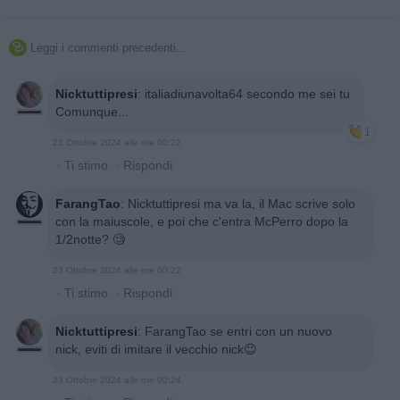
Leggi i commenti precedenti...

Nicktuttipresi
:
italiadiunavolta64 secondo me sei tu
Comunque...
1
23 Ottobre 2024 alle ore 00:22
·
Ti stimo
·
Rispondi
FarangTao
:
Nicktuttipresi ma va la, il Mac scrive solo
con la maiuscole, e poi che c'entra McPerro dopo la
1/2notte? 🧐
23 Ottobre 2024 alle ore 00:22
·
Ti stimo
·
Rispondi
Nicktuttipresi
:
FarangTao se entri con un nuovo
nick, eviti di imitare il vecchio nick😉
23 Ottobre 2024 alle ore 00:24