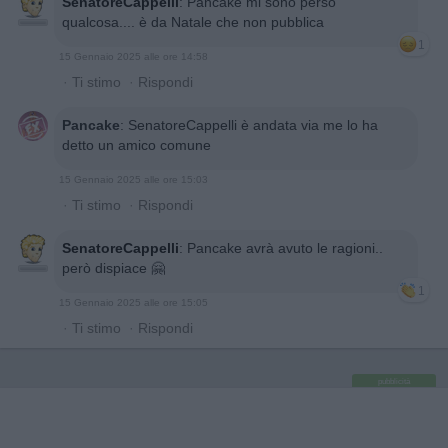
SenatoreCappelli
:
Pancake mi sono perso
qualcosa.... è da Natale che non pubblica
1
15 Gennaio 2025 alle ore 14:58
·
Ti stimo
·
Rispondi
Pancake
:
SenatoreCappelli è andata via me lo ha
detto un amico comune
15 Gennaio 2025 alle ore 15:03
·
Ti stimo
·
Rispondi
SenatoreCappelli
:
Pancake avrà avuto le ragioni..
però dispiace 🤗
1
15 Gennaio 2025 alle ore 15:05
·
Ti stimo
·
Rispondi
pubblicità