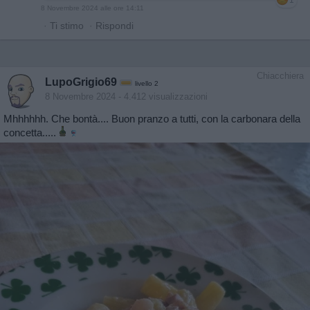
8 Novembre 2024 alle ore 14:11
·
Ti stimo
·
Rispondi
Chiacchiera
LupoGrigio69
livello 2
8 Novembre 2024
- 4.412 visualizzazioni
Mhhhhhh. Che bontà.... Buon pranzo a tutti, con la carbonara della
concetta.....