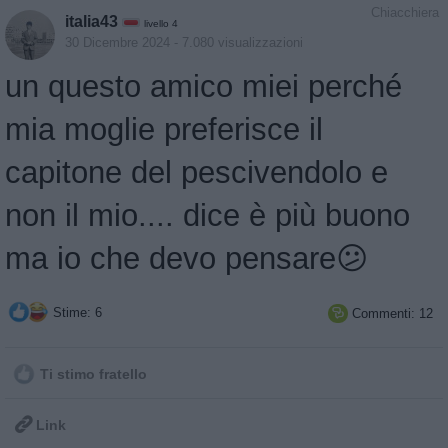
Chiacchiera
italia43
livello 4
30 Dicembre 2024
- 7.080 visualizzazioni
un questo amico miei perché
mia moglie preferisce il
capitone del pescivendolo e
non il mio.... dice è più buono
ma io che devo pensare😕
Stime: 6
Commenti: 12

Ti stimo fratello

Link