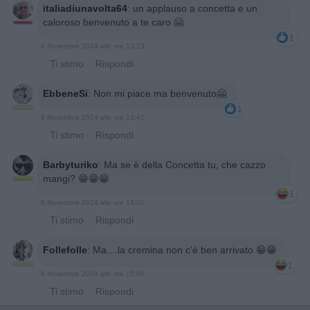
italiadiunavolta64
:
un applauso a concetta e un
caloroso benvenuto a te caro 🤗
1
8 Novembre 2024 alle ore 13:23
·
Ti stimo
·
Rispondi
EbbeneSi
:
Non mi piace ma benvenuto🤗
1
8 Novembre 2024 alle ore 13:41
·
Ti stimo
·
Rispondi
Barbyturiko
:
Ma se è della Concetta tu, che cazzo
mangi? 😁😁😁
1
8 Novembre 2024 alle ore 14:01
·
Ti stimo
·
Rispondi
Follefolle
:
Ma....la cremina non c'è ben arrivato 😁😁
1
8 Novembre 2024 alle ore 15:05
·
Ti stimo
·
Rispondi