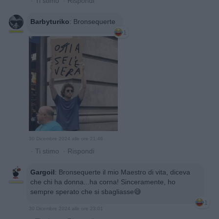
·
Ti stimo
·
Rispondi
Barbyturiko
:
Bronsequerte
1
30 Dicembre 2024 alle ore 21:46
·
Ti stimo
·
Rispondi
Gargoil
:
Bronsequerte il mio Maestro di vita, diceva
che chi ha donna...ha corna! Sinceramente, ho
sempre sperato che si sbagliasse😅
1
30 Dicembre 2024 alle ore 23:01