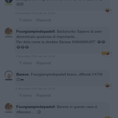
🤣🤣
2
8 Novembre 2024 alle ore 14:02
·
Ti stimo
·
Rispondi
Fourgiampindepadell
:
Barbyturiko Sapevo di aver
dimenticato qualcosa di importante....
Per dirla come la direbbe Barese KIMAMMURT' 😂😂
😂😂😂
2
8 Novembre 2024 alle ore 14:04
·
Ti stimo
·
Rispondi
Barese
:
Fourgiampindepadell bravo, diffondi il KTM
🚶‍♀️‍➡️
1
8 Novembre 2024 alle ore 14:10
·
Ti stimo
·
Rispondi
Fourgiampindepadell
:
Barese in questo caso è
riflessivo..... 😉
1