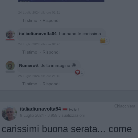
24 Luglio 2024 alle ore 01:11
·
Ti stimo
·
Rispondi
italiadiunavolta64
:
buonanotte carissima
1
24 Luglio 2024 alle ore 02:26
·
Ti stimo
·
Rispondi
Numero6
:
Bella immagine 🤩
1
25 Luglio 2024 alle ore 21:40
·
Ti stimo
·
Rispondi
Chiacchiera
italiadiunavolta64
livello 4
9 Luglio 2024
- 3.959 visualizzazioni
carissimi buona serata... come