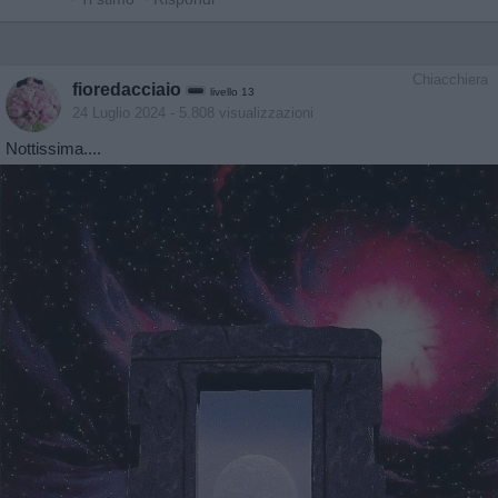
Chiacchiera
fioredacciaio
livello 13
24 Luglio 2024
- 5.808 visualizzazioni
Nottissima....