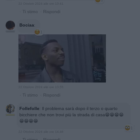
1
22 Ottobre 2024 alle ore 13:41
·
Ti stimo
·
Rispondi
Bociaa
:
1
22 Ottobre 2024 alle ore 13:55
·
Ti stimo
·
Rispondi
Follefolle
:
Il problema sarà dopo il terzo o quarto
bicchiere che non trovi più la strada di casa😁😁😁😁
😁😁😁😁
1
22 Ottobre 2024 alle ore 14:46
·
Ti stimo
·
Rispondi