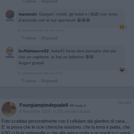
·
Ti stimo
·
Rispondi
mamoski
:
Gargoil i motel, gli hotel e i B&B non sono
d'accordo con le tue speranze 😁😁😁
1
30 Dicembre 2024 alle ore 23:14
·
Ti stimo
·
Rispondi
buffalmacco52
:
italia43 forse devi pensare che più
che un capitone, tu hai un lattarino 🤪🤪
Auguri grandi
1
31 Dicembre 2024 alle ore 08:03
·
Ti stimo
·
Rispondi
Vaccata
Fourgiampindepadell
livello 9
8 Novembre 2024
- 4.201 visualizzazioni
Foto scattata personalmente con il cellulare dal giardino di casa....
E' la prova che le scie chimiche esistono, che la terra è piatta, che
il 5G ci fa le radiografie e che alla prima visita a un medico ci verrà