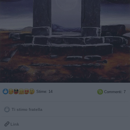
Stime: 14
Commenti: 7

Ti stimo fratella

Link