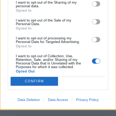
Ti stimo fratello
I want to opt-out of the Sharing of my
personal data.
Opted In

Link
I want to opt-out of the Sale of my
Personal Data.

Salva
Opted In
I want to opt-out of processing my
Personal Data for Targeted Advertising.
Leggi i commenti precedenti...

Opted In
Gatto1948
:
É una carbonara strana eh...! 🤭 Buon
I want to opt-out of Collection, Use,
Retention, Sale, and/or Sharing of my
appetito 🥂👋
Personal Data that Is Unrelated with the
Purposes for which it was collected.
1
8 Novembre 2024 alle ore 13:12
Opted Out
·
Ti stimo
·
Rispondi
CONFIRM
UccioGeppo
:
Cioè appena entrato e già con la
Carbonara.... Ruffiano 😁🤭😎😂
1
Data Deletion
Data Access
Privacy Policy
8 Novembre 2024 alle ore 13:18
·
Ti stimo
·
Rispondi