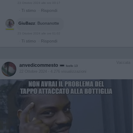
23 Ottobre 2024 alle ore 00:17
·
Ti stimo
·
Rispondi
GiuBazz
:
Buonanotte
23 Ottobre 2024 alle ore 01:02
·
Ti stimo
·
Rispondi
Vaccata
anvedicommesto
livello 13
22 Ottobre 2024
- 4.276 visualizzazioni