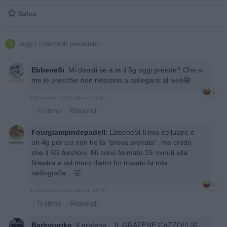

Salva
Leggi i commenti precedenti...

EbbeneSi
:
Mi diresti se a te il 5g oggi prende? Che a
me le orecchie non riescono a collegarsi al web😅
1
8 Novembre 2024 alle ore 13:42
·
Ti stimo
·
Rispondi
Fourgiampindepadell
:
EbbeneSi Il mio cellulare è
un 4g per cui non ho la "prova provata", ma credo
che il 5G funzioni. Mi sono fermato 15 minuti alla
finestra e sul muro dietro ho trovato la mia
radiografia....🤣
1
8 Novembre 2024 alle ore 13:56
·
Ti stimo
·
Rispondi
Barbyturiko
:
Il grafene....IL GRAFENE CAZZO!!! 🤣