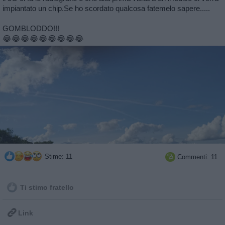
impiantato un chip.Se ho scordato qualcosa fatemelo sapere.....
GOMBLODDO!!!
😂😂😂😂😂😂😂😂😂
Stime: 11
Commenti: 11

Ti stimo fratello

Link