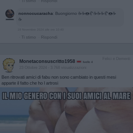
·
Ti stimo
·
Rispondi
nonnocucaracha
:
Buongiorno ☕☕🍩🥐☕☕☕🥐🍩☕
☕
19 Novembre 2024 alle ore 10:40
·
Ti stimo
·
Rispondi
Felici e Dementi
Monetaconsuscritto1958
livello 4
23 Ottobre 2024
- 3.768 visualizzazioni
Ben ritrovati amici di fabu non sono cambiato in questi mesi
apparte il fatto che ho l artrosi