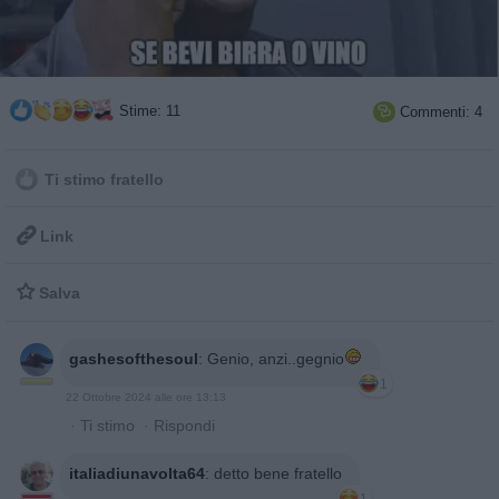
Stime: 11
Commenti: 4

Ti stimo fratello

Link

Salva
gashesofthesoul
:
Genio, anzi..gegnio
1
22 Ottobre 2024 alle ore 13:13
·
Ti stimo
·
Rispondi
italiadiunavolta64
:
detto bene fratello