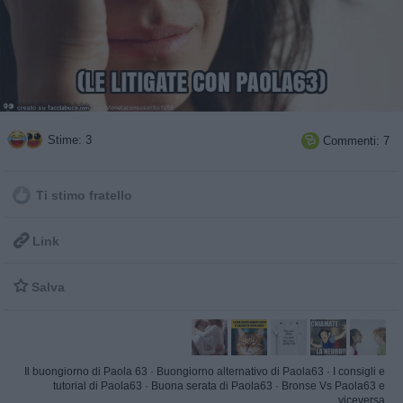
Stime: 3
Commenti: 7

Ti stimo fratello

Link

Salva
Il buongiorno di Paola 63
·
Buongiorno alternativo di Paola63
·
I consigli e
tutorial di Paola63
·
Buona serata di Paola63
·
Bronse Vs Paola63 e
viceversa