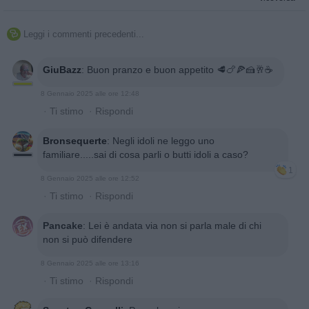
Leggi i commenti precedenti...

GiuBazz
:
Buon pranzo e buon appetito 🥩🍗🍕🍰🥂☕️
8 Gennaio 2025 alle ore 12:48
·
Ti stimo
·
Rispondi
Bronsequerte
:
Negli idoli ne leggo uno
familiare.....sai di cosa parli o butti idoli a caso?
1
8 Gennaio 2025 alle ore 12:52
·
Ti stimo
·
Rispondi
Pancake
:
Lei è andata via non si parla male di chi
non si può difendere
8 Gennaio 2025 alle ore 13:16
·
Ti stimo
·
Rispondi