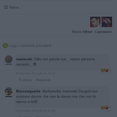

Salva
Rocco Siffredi
·
Capodanno
Leggi i commenti precedenti...

mamoski
:
Dillo con parole tue....siamo persone
semplici...🤓
2
30 Dicembre 2024 alle ore 20:49
·
Ti stimo
·
Rispondi
Bronsequerte
:
Barbyturiko mamoski Gargoil non
esistono donne che non la danno ma che non la
danno a te🤣
3
30 Dicembre 2024 alle ore 21:26