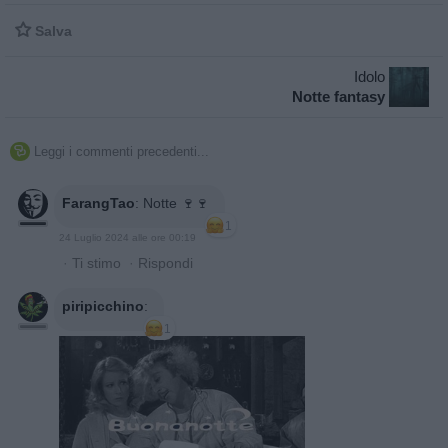

Salva
Idolo
Notte fantasy
Leggi i commenti precedenti...

FarangTao
:
Notte 🍷🍷
1
24 Luglio 2024 alle ore 00:19
·
Ti stimo
·
Rispondi
piripicchino
:
1