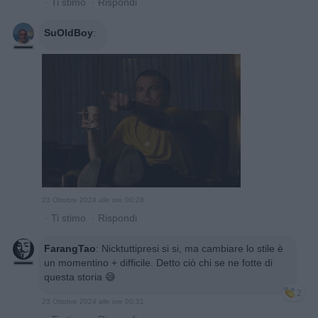
·
Ti stimo
·
Rispondi
SuOldBoy
:
23 Ottobre 2024 alle ore 00:28
·
Ti stimo
·
Rispondi
FarangTao
:
Nicktuttipresi si si, ma cambiare lo stile è
un momentino + difficile. Detto ciò chi se ne fotte di
questa storia 😅
2
23 Ottobre 2024 alle ore 00:31