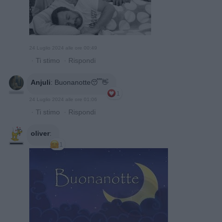
24 Luglio 2024 alle ore 00:49
·
Ti stimo
·
Rispondi
Anjuli
:
Buonanotte😴👋
1
24 Luglio 2024 alle ore 01:06
·
Ti stimo
·
Rispondi
oliver
:
1