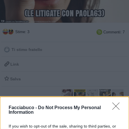
Stime: 3
Commenti: 7

Ti stimo fratello

Link

Salva
Il buongiorno di Paola 63
·
Buongiorno alternativo di Paola63
·
I consigli e
Facciabuco -
Do Not Process My Personal
tutorial di Paola63
·
Buona serata di Paola63
·
Bronse Vs Paola63 e
Information
viceversa
pubblicità
If you wish to opt-out of the sale, sharing to third parties, or