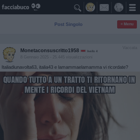

Post Singolo
≡ Menu
Vaccata
Monetaconsuscritto1958
livello 4
8 Gennaio 2025
- 25.445 visualizzazioni
Italiadiunavolta63, italia43 e lamammaelamamma vi ricordate?