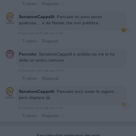
·
Ti stimo
·
Rispondi
SenatoreCappelli
:
Pancake mi sono perso
qualcosa.... è da Natale che non pubblica
1
15 Gennaio 2025 alle ore 14:58
·
Ti stimo
·
Rispondi
Pancake
:
SenatoreCappelli è andata via me lo ha
detto un amico comune
15 Gennaio 2025 alle ore 15:03
·
Ti stimo
·
Rispondi
SenatoreCappelli
:
Pancake avrà avuto le ragioni..
però dispiace 🤗
1
15 Gennaio 2025 alle ore 15:05
·
Ti stimo
·
Rispondi
Facciabuchini estimatori del post