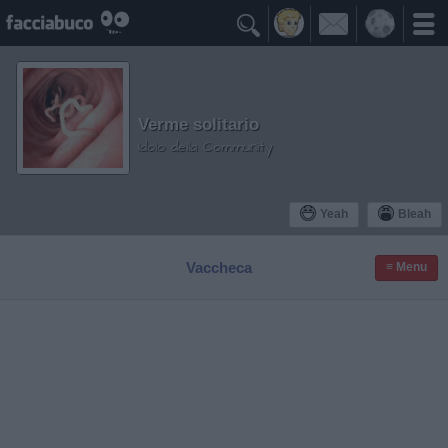

Verme solitario
Idolo della Community
Yeah
Bleah
Vaccheca
≡ Menu