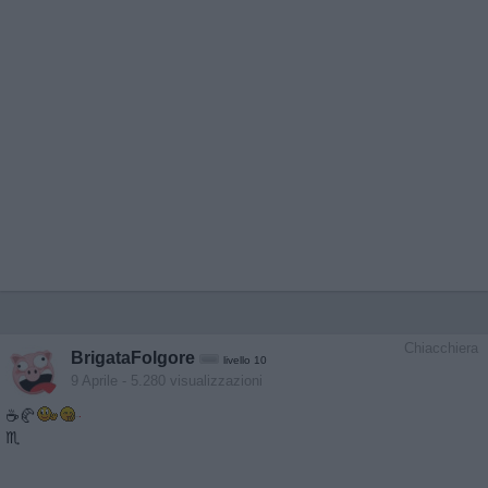
Chiacchiera
BrigataFolgore
livello 10
9 Aprile
- 5.280 visualizzazioni
☕🥐
♏