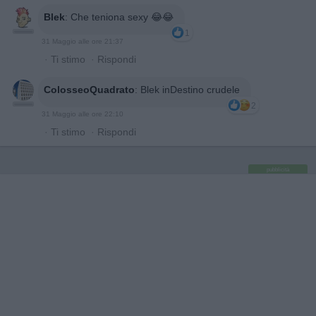
Blek
:
Che teniona sexy 😂😂
1
31 Maggio alle ore 21:37
·
Ti stimo
·
Rispondi
ColosseoQuadrato
:
Blek inDestino crudele
2
31 Maggio alle ore 22:10
·
Ti stimo
·
Rispondi
pubblicità