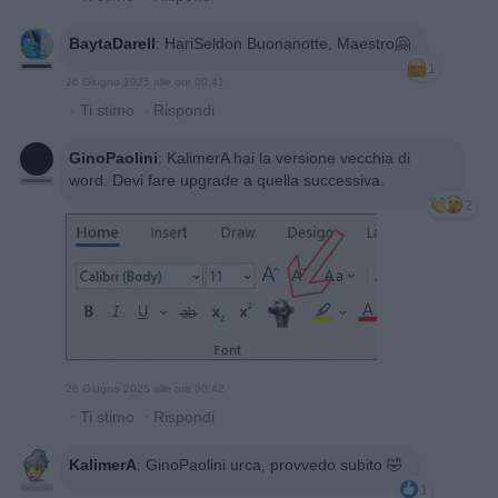
BaytaDarell
:
HariSeldon Buonanotte, Maestro🤗
1
26 Giugno 2025 alle ore 00:41
·
Ti stimo
·
Rispondi
GinoPaolini
:
KalimerA hai la versione vecchia di
word. Devi fare upgrade a quella successiva.
2
26 Giugno 2025 alle ore 00:42
·
Ti stimo
·
Rispondi
KalimerA
:
GinoPaolini urca, provvedo subito 🤣
1