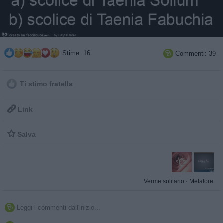
Stime: 16
Commenti: 39

Ti stimo fratella

Link

Salva
Verme solitario
·
Metafore
Leggi i commenti dall'inizio...
