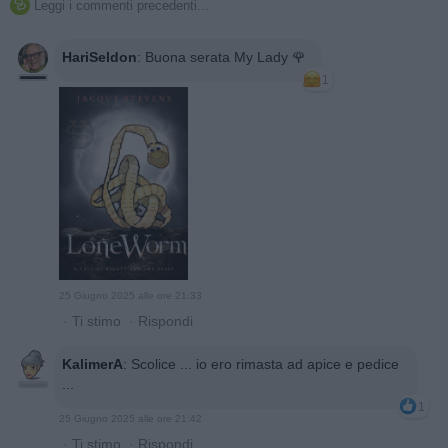
Leggi i commenti precedenti...

HariSeldon
:
Buona serata My Lady 🌹
1
25 Giugno 2025 alle ore 21:33
·
Ti stimo
·
Rispondi
KalimerA
:
Scolice ... io ero rimasta ad apice e pedice
...
1
25 Giugno 2025 alle ore 21:42
·
Ti stimo
·
Rispondi