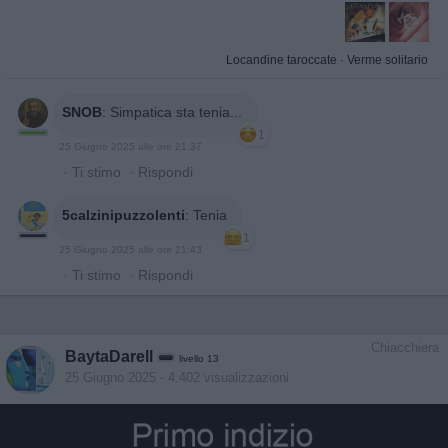
Locandine taroccate
·
Verme solitario
SNOB
:
Simpatica sta tenia...
1
25 Giugno 2025 alle ore 21:37
·
Ti stimo
·
Rispondi
5calzinipuzzolenti
:
Tenia
1
25 Giugno 2025 alle ore 21:43
·
Ti stimo
·
Rispondi
Chiacchiera
BaytaDarell
livello 13
25 Giugno 2025
- 4.402 visualizzazioni