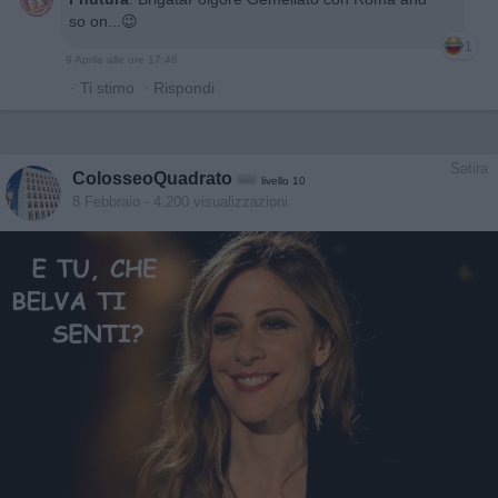
so on...😉
1
9 Aprile alle ore 17:46
·
Ti stimo
·
Rispondi
Satira
ColosseoQuadrato
livello 10
8 Febbraio
- 4.200 visualizzazioni