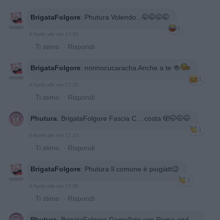
BrigataFolgore
:
Phutura Volendo...🤭🤭🤭🤭
1
9 Aprile alle ore 17:20
·
Ti stimo
·
Rispondi
BrigataFolgore
:
nonnocucaracha Anche a te 🍻
1
9 Aprile alle ore 17:20
·
Ti stimo
·
Rispondi
Phutura
:
BrigataFolgore Fascia C... costa 🫣🤭🤭🤭
1
9 Aprile alle ore 17:23
·
Ti stimo
·
Rispondi
BrigataFolgore
:
Phutura Il comune è piugiàtt😉
1
9 Aprile alle ore 17:38
·
Ti stimo
·
Rispondi
Phutura
:
BrigataFolgore Gemellato con Roma and