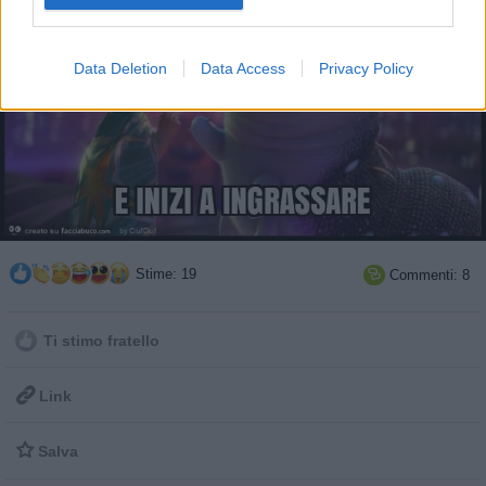
Data Deletion
Data Access
Privacy Policy
Stime: 19
Commenti: 8

Ti stimo fratello

Link

Salva