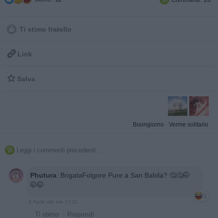
Ti stimo fratello

Link

Salva
Buongiorno
·
Verme solitario
Leggi i commenti precedenti...

Phutura
:
BrigataFolgore Pure a San Babila? 🤔🤔🤭
🤭🤭
1
9 Aprile alle ore 17:11
·
Ti stimo
·
Rispondi