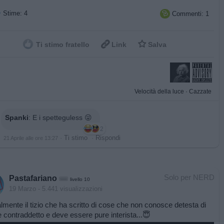
Stime: 4
Commenti: 1



Ti stimo fratello
Link
Salva
Velocità della luce
·
Cazzate
Spanki
:
E i spetteguless 😜
2
·
Ti stimo
·
Rispondi
21 Aprile alle ore 13:27
Solo per NERD
Pastafariano
livello 10
19 Marzo
- 5.441 visualizzazioni
lmente il tizio che ha scritto di cose che non conosce detesta di
 contraddetto e deve essere pure interista...😇