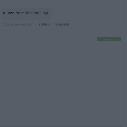
oliver
:
Animalisti muti !😂
·
Ti stimo
·
Rispondi
15 Luglio alle ore 19:44
pubblicità