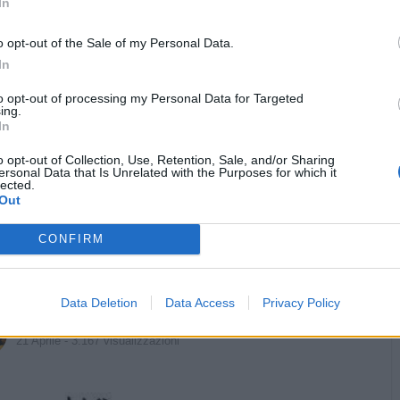
In
o opt-out of the Sale of my Personal Data.
In
ne Pesante (2.46 Mb)
to opt-out of processing my Personal Data for Targeted
Stime: 5
ing.
In


Ti stimo fratello
Link
Salva
o opt-out of Collection, Use, Retention, Sale, and/or Sharing
ersonal Data that Is Unrelated with the Purposes for which it
lected.
Out
CONFIRM
Ladri
·
Velocità della luce
·
Donne VS Donne
·
Risate
·
Banana
Data Deletion
Data Access
Privacy Policy
Vaccata
cinquanty
livello 12
21 Aprile
- 3.167 visualizzazioni