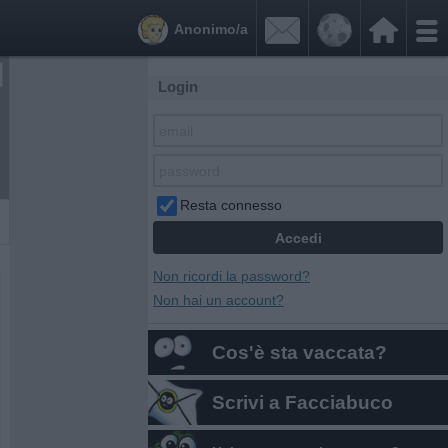


Anonimo/a
Login
Resta connesso
Non ricordi la password?
Non hai un account?
Cos'è sta vaccata?
Scrivi a Facciabuco