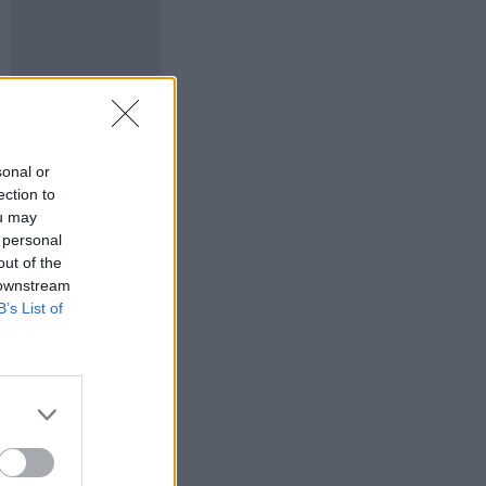
sonal or
ection to
ou may
 personal
out of the
 downstream
B’s List of