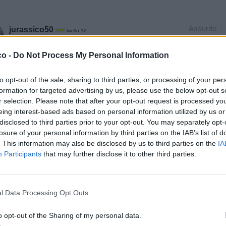
Assurdo
jurassico50
livello 12
27 Giugno
- 3.870 visualizzazioni
co -
Do Not Process My Personal Information
 ti adegui alla super velocità
to opt-out of the sale, sharing to third parties, or processing of your per
formation for targeted advertising by us, please use the below opt-out s
r selection. Please note that after your opt-out request is processed y
eing interest-based ads based on personal information utilized by us or
disclosed to third parties prior to your opt-out. You may separately opt-
losure of your personal information by third parties on the IAB’s list of
. This information may also be disclosed by us to third parties on the
IA
Participants
that may further disclose it to other third parties.
l Data Processing Opt Outs
o opt-out of the Sharing of my personal data.