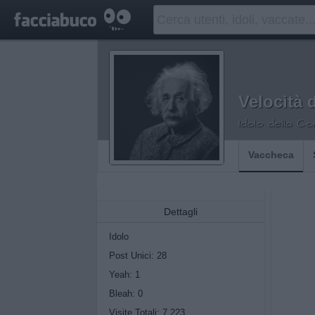
Velocità 
Idolo della C
Vaccheca
Dettagli
Idolo
Post Unici: 28
Yeah:
1
Bleah:
0
Visite Totali: 7.223