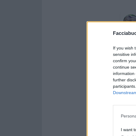
Facciabu
quando
If you wish 
sensitive in
confirm you
continue se
information 
further disc
participants
Downstream 
Persona
I want t