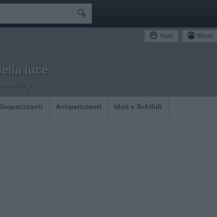

Yeah
Bleah
della luce
ommunity
Simpatizzanti
Antipatizzanti
Idoli e Schifidi