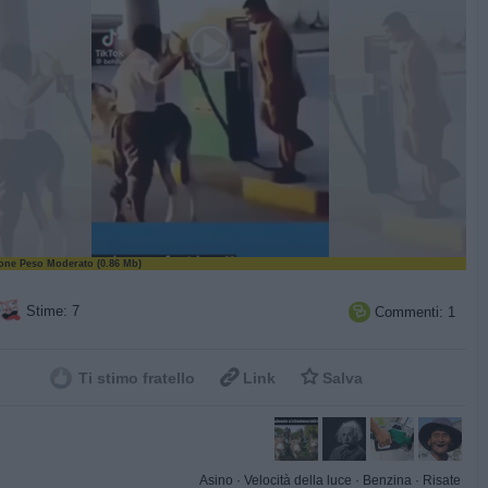
ne Peso Moderato (0.86 Mb)
Stime: 7
Commenti: 1



Ti stimo fratello
Link
Salva
Asino
·
Velocità della luce
·
Benzina
·
Risate