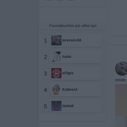
Facciabuchini più attivi quì
1
jurassico50
2
Isabo
3
elTigre
rende 
4
KalimerA
5
GnHalf