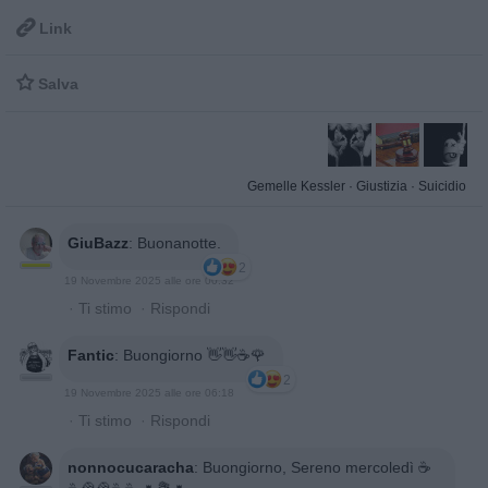

Link

Salva
Gemelle Kessler
·
Giustizia
·
Suicidio
GiuBazz
:
Buonanotte.
2
19 Novembre 2025 alle ore 00:32
·
Ti stimo
·
Rispondi
Fantic
:
Buongiorno 👋👋☕🌹
2
19 Novembre 2025 alle ore 06:18
·
Ti stimo
·
Rispondi
nonnocucaracha
:
Buongiorno, Sereno mercoledì ☕️