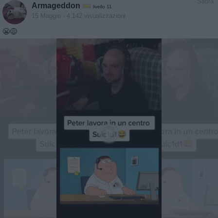
Satira
Armageddon
livello 11
15 Maggio
- 4.142 visualizzazioni
😬😅