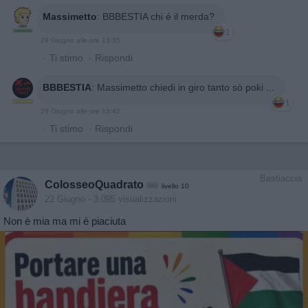
Massimetto
:
BBBESTIA chi é il merda?
1
29 Giugno alle ore 13:35
·
Ti stimo
·
Rispondi
BBBESTIA
:
Massimetto chiedi in giro tanto sò poki ...
1
29 Giugno alle ore 13:42
·
Ti stimo
·
Rispondi
Bestiaccia
ColosseoQuadrato
livello 10
22 Giugno
- 3.095 visualizzazioni
Non è mia ma mi è piaciuta