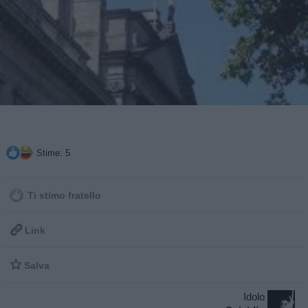
Stime: 5
Ti stimo fratello

Link

Salva
Idolo