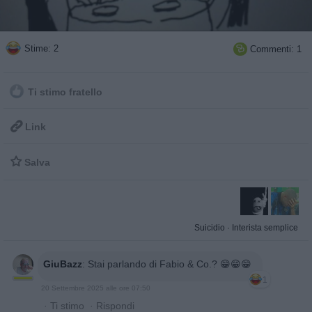
Stime: 2
Commenti: 1

Ti stimo fratello

Link

Salva
Suicidio
·
Interista semplice
GiuBazz
:
Stai parlando di Fabio & Co.? 😁😁😁
1
20 Settembre 2025 alle ore 07:50
·
Ti stimo
·
Rispondi