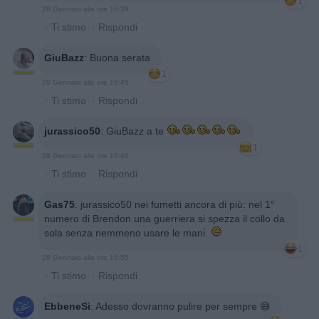
1
28 Gennaio alle ore 16:39
·
Ti stimo
·
Rispondi
GiuBazz
:
Buona serata
1
28 Gennaio alle ore 16:45
·
Ti stimo
·
Rispondi
jurassico50
:
GiuBazz a te
1
28 Gennaio alle ore 16:46
·
Ti stimo
·
Rispondi
Gas75
:
jurassico50 nei fumetti ancora di più: nel 1°
numero di Brendon una guerriera si spezza il collo da
sola senza nemmeno usare le mani.
1
28 Gennaio alle ore 16:55
·
Ti stimo
·
Rispondi
EbbeneSi
:
Adesso dovranno pulire per sempre 😅