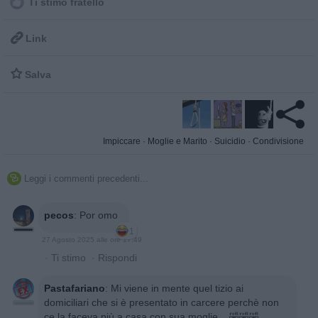
Ti stimo fratello

Link

Salva
Impiccare
·
Moglie e Marito
·
Suicidio
·
Condivisione
Leggi i commenti precedenti...

pecos
:
Por omo
1
27 Agosto 2025 alle ore 17:49
·
Ti stimo
·
Rispondi
Pastafariano
:
Mi viene in mente quel tizio ai
domiciliari che si è presentato in carcere perchè non
ce la faceva più a casa con sua moglie... 🤣🤣🤣