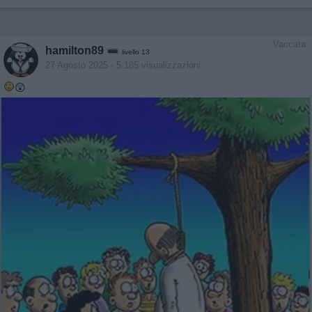
Vaccata
hamilton89
livello 13
27 Agosto 2025
- 5.185 visualizzazioni
😲