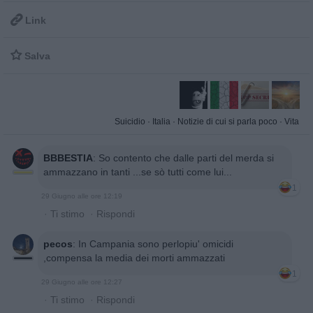

Link

Salva
Suicidio
·
Italia
·
Notizie di cui si parla poco
·
Vita
BBBESTIA
:
So contento che dalle parti del merda si
ammazzano in tanti ...se sò tutti come lui...
1
29 Giugno alle ore 12:19
·
Ti stimo
·
Rispondi
pecos
:
In Campania sono perlopiu' omicidi
,compensa la media dei morti ammazzati
1
29 Giugno alle ore 12:27
·
Ti stimo
·
Rispondi