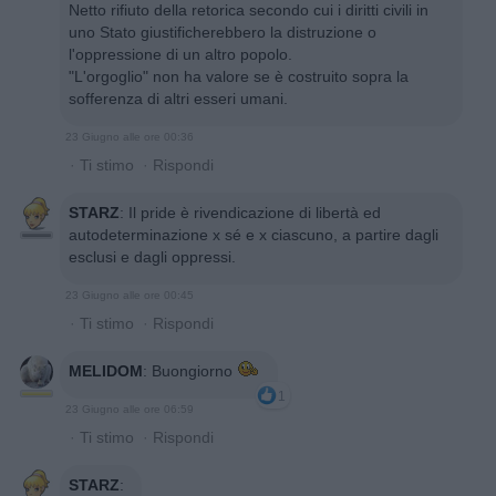
Netto rifiuto della retorica secondo cui i diritti civili in
uno Stato giustificherebbero la distruzione o
l'oppressione di un altro popolo.
"L'orgoglio" non ha valore se è costruito sopra la
sofferenza di altri esseri umani.
23 Giugno alle ore 00:36
·
Ti stimo
·
Rispondi
STARZ
:
Il pride è rivendicazione di libertà ed
autodeterminazione x sé e x ciascuno, a partire dagli
esclusi e dagli oppressi.
23 Giugno alle ore 00:45
·
Ti stimo
·
Rispondi
MELIDOM
:
Buongiorno
1
23 Giugno alle ore 06:59
·
Ti stimo
·
Rispondi
STARZ
: