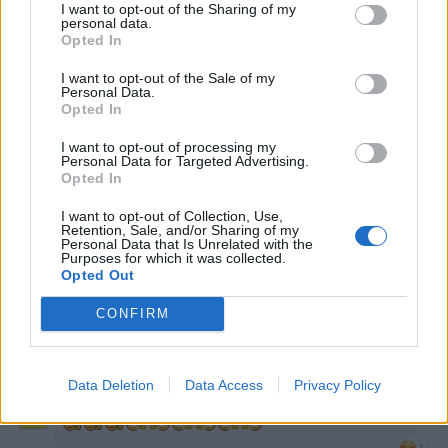
Animazione Pesante (2.10 Mb)
I want to opt-out of the Sharing of my
personal data.
Opted In
Stime: 9
Commenti: 7

I want to opt-out of the Sale of my
Personal Data.
Ti stimo fratello
Opted In
I want to opt-out of processing my

Link
Personal Data for Targeted Advertising.
Opted In

Salva
I want to opt-out of Collection, Use,
Retention, Sale, and/or Sharing of my
Personal Data that Is Unrelated with the
Purposes for which it was collected.
Opted Out
Cucina
·
Moglie e Marito
·
Burro
·
Gli sporcaccioni
·
Suicidio
·
Anima
CONFIRM
Leggi i commenti precedenti...

Data Deletion
Data Access
Privacy Policy
jurassico50
:
Gas75 su tiktok tutto è semplice