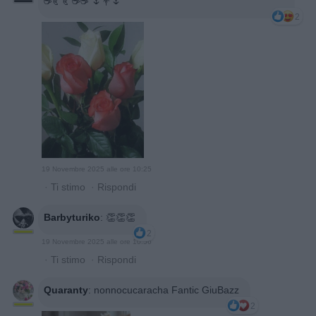
☕️🥐🥐☕️☕️ 🌷💐🌷
2
19 Novembre 2025 alle ore 10:25
·
Ti stimo
·
Rispondi
Barbyturiko
:
👏👏👏
2
19 Novembre 2025 alle ore 10:56
·
Ti stimo
·
Rispondi
Quaranty
:
nonnocucaracha Fantic GiuBazz
2