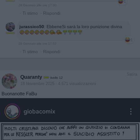
1
28 Gennaio alle ore 17:30
·
Ti stimo
·
Rispondi
jurassico50
:
EbbeneSi sarà la loro punizione divina
1
28 Gennaio alle ore 17:57
·
Ti stimo
·
Rispondi
Satira
Quaranty
livello 12
18 Novembre 2025
- 4.571 visualizzazioni
Buonanotte FaBu