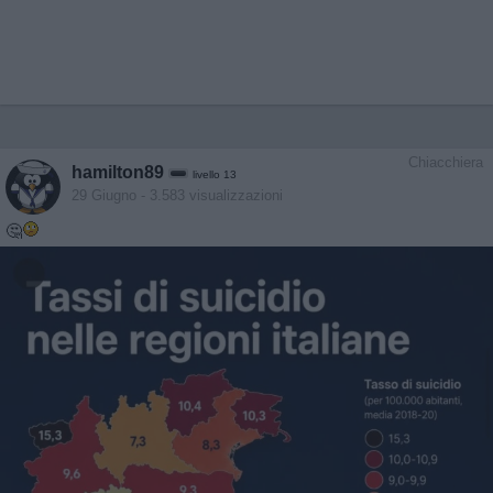
Chiacchiera
hamilton89
livello 13
29 Giugno
- 3.583 visualizzazioni
🤔