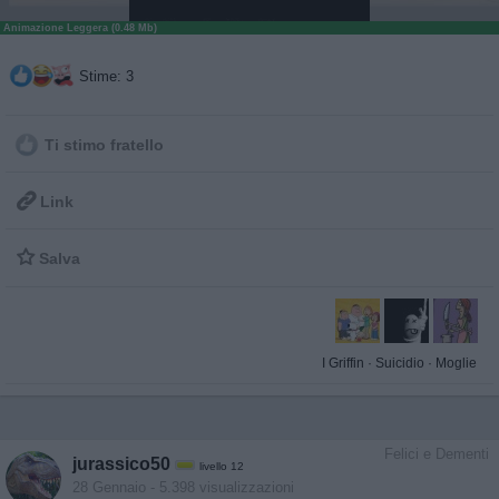
Animazione Leggera (0.48 Mb)
Stime: 3
Ti stimo fratello

Link

Salva
I Griffin
·
Suicidio
·
Moglie
Felici e Dementi
jurassico50
livello 12
28 Gennaio
- 5.398 visualizzazioni