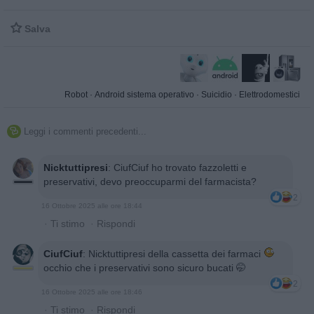

Salva
Robot
·
Android sistema operativo
·
Suicidio
·
Elettrodomestici
Leggi i commenti precedenti...

Nicktuttipresi
:
CiufCiuf ho trovato fazzoletti e
preservativi, devo preoccuparmi del farmacista?
2
16 Ottobre 2025 alle ore 18:44
·
Ti stimo
·
Rispondi
CiufCiuf
:
Nicktuttipresi della cassetta dei farmaci
occhio che i preservativi sono sicuro bucati 🤭
2
16 Ottobre 2025 alle ore 18:46
·
Ti stimo
·
Rispondi