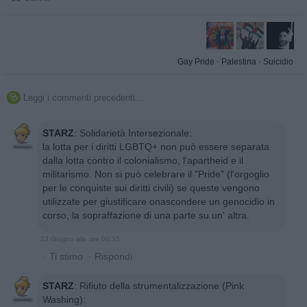
Gay Pride
·
Palestina
·
Suicidio
Leggi i commenti precedenti...

STARZ
:
Solidarietà Intersezionale:
la lotta per i diritti LGBTQ+ non può essere separata
dalla lotta contro il colonialismo, l'apartheid e il
militarismo. Non si può celebrare il "Pride" (l'orgoglio
per le conquiste sui diritti civili) se queste vengono
utilizzate per giustificare onascondere un genocidio in
corso, la sopraffazione di una parte su un' altra.
23 Giugno alle ore 00:35
·
Ti stimo
·
Rispondi
STARZ
:
Rifiuto della strumentalizzazione (Pink
Washing):