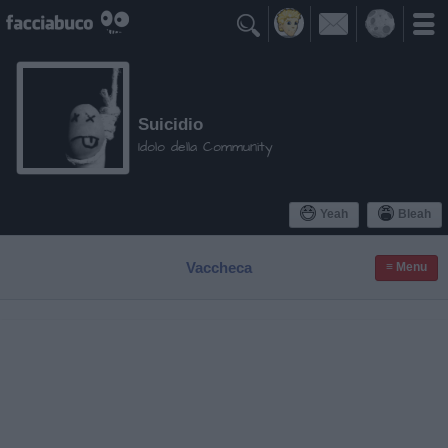

Suicidio
Idolo della Community
Yeah
Bleah
Vaccheca
≡ Menu