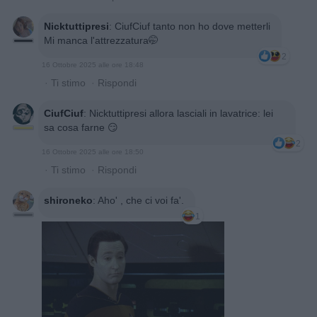
Nicktuttipresi
:
CiufCiuf tanto non ho dove metterli
Mi manca l'attrezzatura🤭
2
16 Ottobre 2025 alle ore 18:48
·
Ti stimo
·
Rispondi
CiufCiuf
:
Nicktuttipresi allora lasciali in lavatrice: lei
sa cosa farne 😏
2
16 Ottobre 2025 alle ore 18:50
·
Ti stimo
·
Rispondi
shironeko
:
Aho' , che ci voi fa'.
1