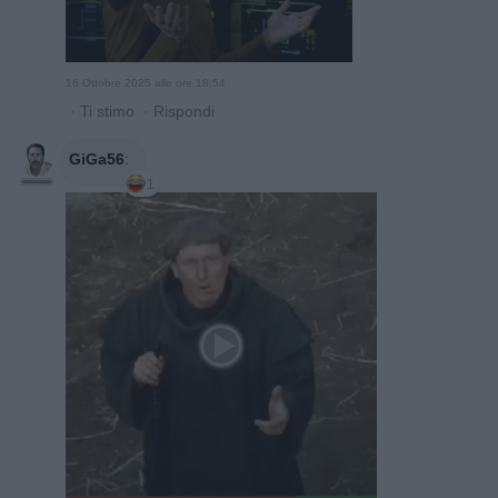
16 Ottobre 2025 alle ore 18:54
·
Ti stimo
·
Rispondi
GiGa56
:
1