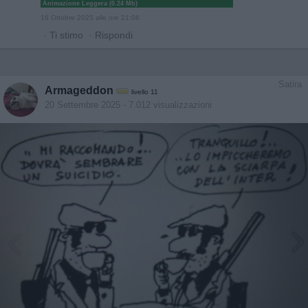
Animazione Leggera (0.24 Mb)
16 Ottobre 2025 alle ore 21:06
·
Ti stimo
·
Rispondi
Satira
Armageddon
livello 11
20 Settembre 2025
- 7.012 visualizzazioni