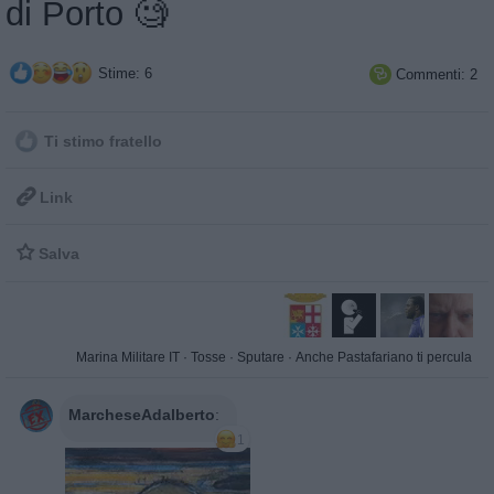
di Porto 🧐
Stime: 6
Commenti: 2

Ti stimo fratello

Link

Salva
Marina Militare IT
·
Tosse
·
Sputare
·
Anche Pastafariano ti percula
MarcheseAdalberto
:
1