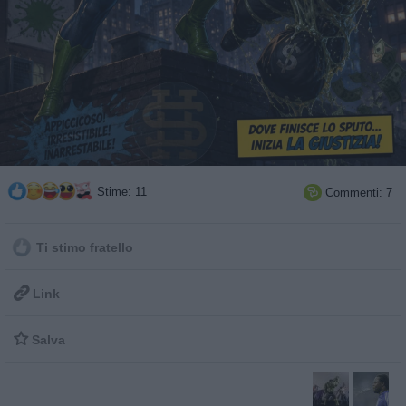
Stime: 11
Commenti: 7

Ti stimo fratello

Link

Salva