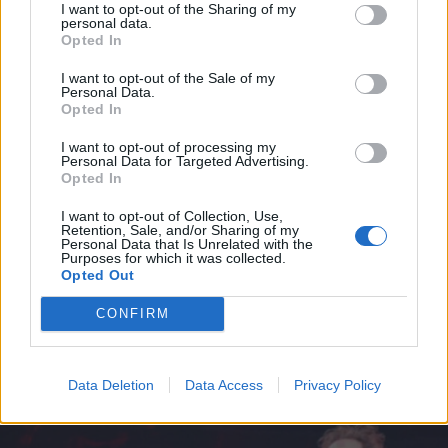
I want to opt-out of the Sharing of my
personal data.
torno Topo come dicono i raffinati 😂😂
Opted In
1
13 Agosto 2025 alle ore 17:07
I want to opt-out of the Sale of my
Personal Data.
·
Ti stimo
·
Rispondi
Opted In
jurassico50
:
Mosayco ok ma forse non ci sarò
I want to opt-out of processing my
ciaoooooo
Personal Data for Targeted Advertising.
Opted In
1
13 Agosto 2025 alle ore 17:10
I want to opt-out of Collection, Use,
·
Ti stimo
·
Rispondi
Retention, Sale, and/or Sharing of my
Personal Data that Is Unrelated with the
Purposes for which it was collected.
Opted Out
Vaccata
ruttolomeo
livello 10
CONFIRM
25 Luglio 2025
- 5.856 visualizzazioni
e dopo il duetto con Achille Lauro...
Data Deletion
Data Access
Privacy Policy