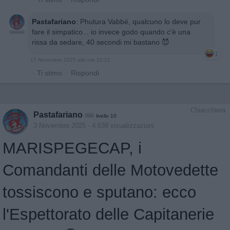
Pastafariano
:
Phutura Vabbé, qualcuno lo deve pur
fare il simpatico... io invece godo quando c'è una
rissa da sedare, 40 secondi mi bastano 😈
1
17 Novembre 2025 alle ore 22:21
·
Ti stimo
·
Rispondi
Chiacchiera
Pastafariano
livello 10
3 Novembre 2025
- 4.638 visualizzazioni
MARISPEGECAP, i
Comandanti delle Motovedette
tossiscono e sputano: ecco
l'Espettorato delle Capitanerie