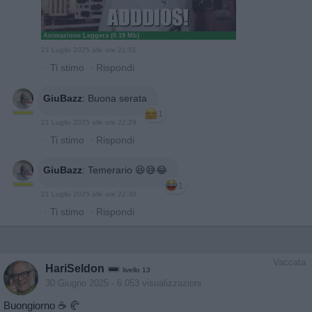
Animazione Leggera (0.19 Mb)
21 Luglio 2025 alle ore 21:51
·
Ti stimo
·
Rispondi
GiuBazz
:
Buona serata
1
21 Luglio 2025 alle ore 22:29
·
Ti stimo
·
Rispondi
GiuBazz
:
Temerario 😆😅😂
1
21 Luglio 2025 alle ore 22:30
·
Ti stimo
·
Rispondi
Vaccata
HariSeldon
livello 13
30 Giugno 2025
- 6.053 visualizzazioni
Buongiorno ☕️ 🥐