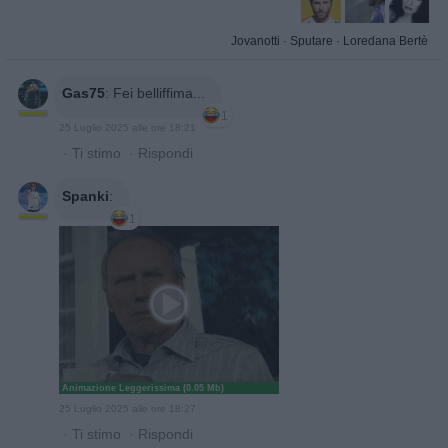
Jovanotti
·
Sputare
·
Loredana Bertè
Gas75
:
Fei belliffima...
1
25 Luglio 2025 alle ore 18:21
·
Ti stimo
·
Rispondi
Spanki
:
1
Animazione Leggerissima (0.05 Mb)
25 Luglio 2025 alle ore 18:27
·
Ti stimo
·
Rispondi