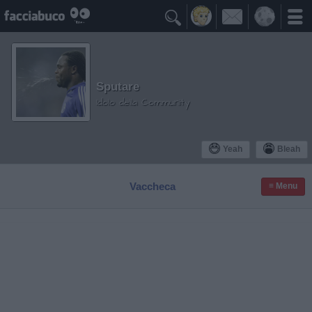

Sputare
Idolo della Community
Yeah
Bleah
Vaccheca
≡ Menu