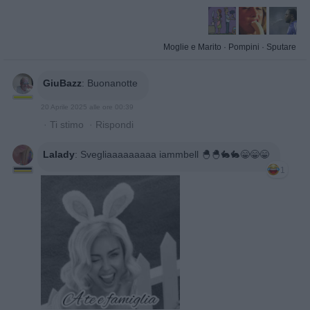
Moglie e Marito
·
Pompini
·
Sputare
GiuBazz
:
Buonanotte
20 Aprile 2025 alle ore 00:39
·
Ti stimo
·
Rispondi
Lalady
:
Svegliaaaaaaaaa iammbell 🐣🐣🐇🐇😁😁😁
1