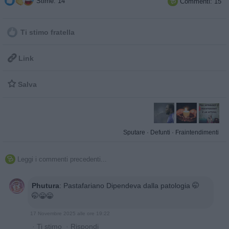
Stime: 14
Commenti: 15

Ti stimo fratella

Link

Salva
Sputare
·
Defunti
·
Fraintendimenti
Leggi i commenti precedenti...

Phutura
:
Pastafariano Dipendeva dalla patologia 🤭
🤭😁😁
17 Novembre 2025 alle ore 19:22
·
Ti stimo
·
Rispondi