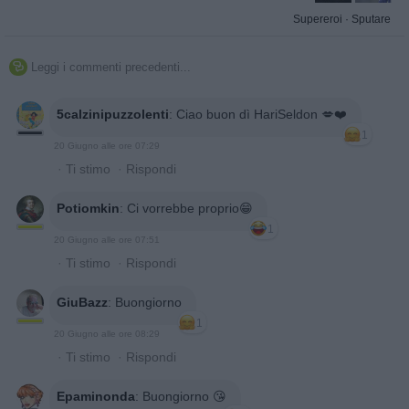
Supereroi
·
Sputare
Leggi i commenti precedenti...

5calzinipuzzolenti
:
Ciao buon dì HariSeldon 💋❤️
1
20 Giugno alle ore 07:29
·
Ti stimo
·
Rispondi
Potiomkin
:
Ci vorrebbe proprio😁
1
20 Giugno alle ore 07:51
·
Ti stimo
·
Rispondi
GiuBazz
:
Buongiorno
1
20 Giugno alle ore 08:29
·
Ti stimo
·
Rispondi
Epaminonda
:
Buongiorno 😘