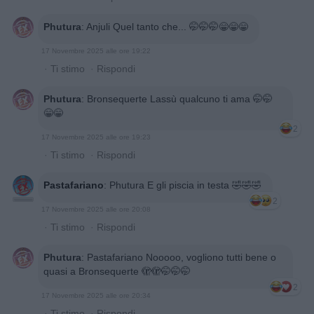
Phutura
:
Anjuli Quel tanto che... 🤭🤭🤭😁😁😁
17 Novembre 2025 alle ore 19:22
·
Ti stimo
·
Rispondi
Phutura
:
Bronsequerte Lassù qualcuno ti ama 🤭🤭
😁😁
2
17 Novembre 2025 alle ore 19:23
·
Ti stimo
·
Rispondi
Pastafariano
:
Phutura E gli piscia in testa 🤣🤣🤣
2
17 Novembre 2025 alle ore 20:08
·
Ti stimo
·
Rispondi
Phutura
:
Pastafariano Nooooo, vogliono tutti bene o
quasi a Bronsequerte 🫣🫣🤭🤭🤭
2
17 Novembre 2025 alle ore 20:34
·
Ti stimo
·
Rispondi