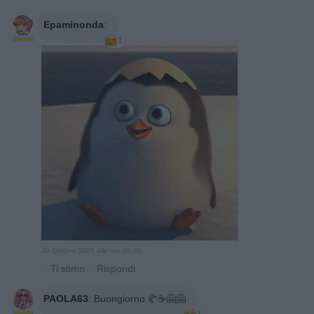
Epaminonda
:
1
30 Giugno 2025 alle ore 08:06
·
Ti stimo
·
Rispondi
PAOLA63
:
Buongiorno 🥐☕🤗🤗