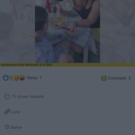
Animazione Peso Moderato (0.70 Mb)
Stime: 7
Commenti: 3

Ti stimo fratello

Link

Salva