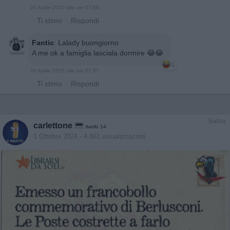
20 Aprile 2025 alle ore 07:09
·
Ti stimo
·
Rispondi
Fantic
:
Lalady buongiorno
A me ok a famiglia lasciala dormire 😂😂
1
20 Aprile 2025 alle ore 07:57
·
Ti stimo
·
Rispondi
Satira
carlettone
livello 14
1 Ottobre 2024
- 4.861 visualizzazioni