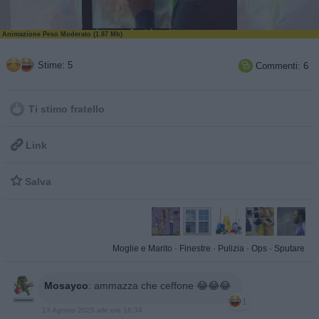
Animazione Peso Moderato (1.87 Mb)
Stime: 5
Commenti: 6

Ti stimo fratello

Link

Salva
Moglie e Marito
·
Finestre
·
Pulizia
·
Ops
·
Sputare
Mosayco
:
ammazza che ceffone 😂😂😂
1
13 Agosto 2025 alle ore 16:34