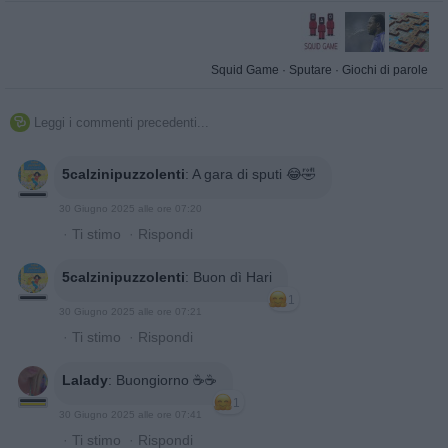
Squid Game
·
Sputare
·
Giochi di parole
Leggi i commenti precedenti...

5calzinipuzzolenti
:
A gara di sputi 😂🤣
30 Giugno 2025 alle ore 07:20
·
Ti stimo
·
Rispondi
5calzinipuzzolenti
:
Buon dì Hari
1
30 Giugno 2025 alle ore 07:21
·
Ti stimo
·
Rispondi
Lalady
:
Buongiorno ☕️☕️
1
30 Giugno 2025 alle ore 07:41
·
Ti stimo
·
Rispondi