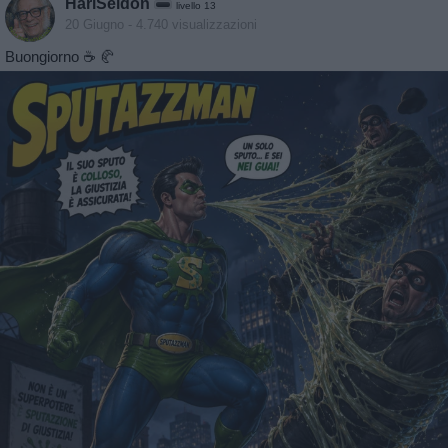
HariSeldon
livello 13
20 Giugno
- 4.740 visualizzazioni
Buongiorno ☕️ 🥐