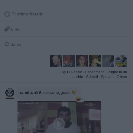
Ti stimo fratello

Link

Salva
Gigi D'Alessio
·
Esperimenti
·
Pugno in un
occhio
·
Schiaffi
·
Sputare
·
Offese
hamilton89
:
sei coraggioso
1