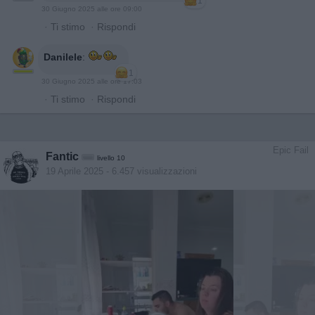
1
30 Giugno 2025 alle ore 09:00
·
Ti stimo
·
Rispondi
Danilele
:
1
30 Giugno 2025 alle ore 17:03
·
Ti stimo
·
Rispondi
Epic Fail
Fantic
livello 10
19 Aprile 2025
- 6.457 visualizzazioni