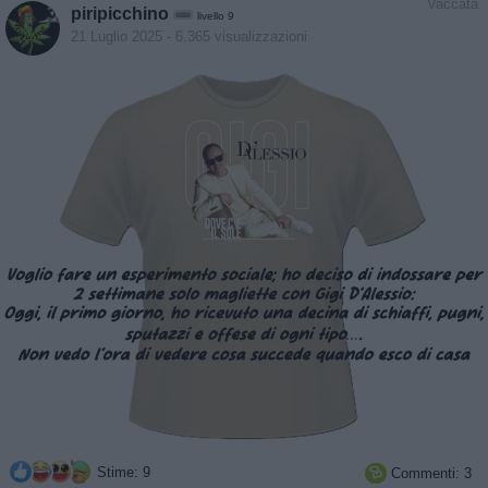
Vaccata
piripicchino
livello 9
21 Luglio 2025
- 6.365 visualizzazioni
Stime: 9
Commenti: 3
