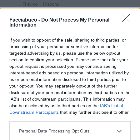
·
Ti stimo
·
Rispondi
jurassico50
:
Mosayco stava caricandosi da dietro il
Facciabuco -
Do Not Process My Personal
vetro
Information
1
13 Agosto 2025 alle ore 16:38
If you wish to opt-out of the sale, sharing to third parties, or
·
Ti stimo
·
Rispondi
processing of your personal or sensitive information for
targeted advertising by us, please use the below opt-out
Mosayco
:
jurassico50 Poveraccio ma non c'è
section to confirm your selection. Please note that after your
patriarcato da quelle parti? 😂😂😂😂
opt-out request is processed you may continue seeing
1
interest-based ads based on personal information utilized by
13 Agosto 2025 alle ore 17:02
us or personal information disclosed to third parties prior to
·
Ti stimo
·
Rispondi
your opt-out. You may separately opt-out of the further
disclosure of your personal information by third parties on the
jurassico50
:
Mosayco parola misteriosa che pochi
IAB’s list of downstream participants. This information may
capiscono
also be disclosed by us to third parties on the
IAB’s List of
Downstream Participants
that may further disclose it to other
1
13 Agosto 2025 alle ore 17:04
third parties.
·
Ti stimo
·
Rispondi
Personal Data Processing Opt Outs
Mosayco
:
jurassico50 ciao