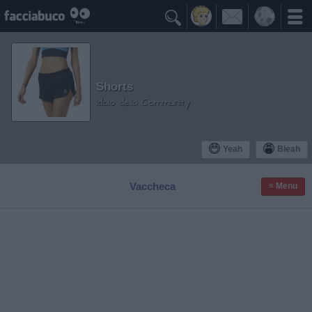

Shorts
Idolo della Community
Yeah
Bleah
Vaccheca
≡ Menu