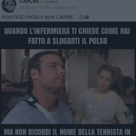
CiufCiuf
livello 11
10 Marzo
- 4.638 visualizzazioni
NON FATE FINTA DI NON CAPIRE . . 😏😂