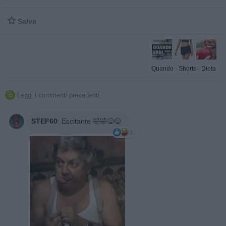

Salva
Quando
·
Shorts
·
Dieta
Leggi i commenti precedenti...

STEF60
:
Eccitante 🤣🤣😋😋
3