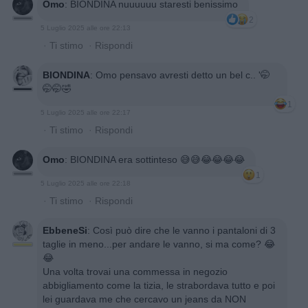
Omo
:
BIONDINA nuuuuuu staresti benissimo
2
5 Luglio 2025 alle ore 22:13
·
Ti stimo
·
Rispondi
BIONDINA
:
Omo pensavo avresti detto un bel c.. '🤭
🤭🤭🤣
1
5 Luglio 2025 alle ore 22:17
·
Ti stimo
·
Rispondi
Omo
:
BIONDINA era sottinteso 😅😅😂😂😂😂
1
5 Luglio 2025 alle ore 22:18
·
Ti stimo
·
Rispondi
EbbeneSi
:
Così può dire che le vanno i pantaloni di 3
taglie in meno...per andare le vanno, si ma come? 😂
😂
Una volta trovai una commessa in negozio
abbigliamento come la tizia, le strabordava tutto e poi
lei guardava me che cercavo un jeans da NON