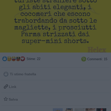
Stime: 22
Commenti: 15

Ti stimo fratella

Link

Salva