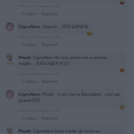
1
8 Ottobre 2024 alle ore 16:00
·
Ti stimo
·
Rispondi
CignoNero
:
Epperò.....🤭🤭😉🤣🤣😘
1
8 Ottobre 2024 alle ore 19:28
·
Ti stimo
·
Rispondi
Prosit
:
CignoNero Ho una amica che è ancora
meglio ...🤭🤭😜😂🍾🥂🥂🙋🏻‍♂️
1
8 Ottobre 2024 alle ore 19:37
·
Ti stimo
·
Rispondi
CignoNero
:
Prosit ...e poi con la Barcolana....così sai
quante😉🤭
1
8 Ottobre 2024 alle ore 19:39
·
Ti stimo
·
Rispondi
Prosit
:
CignoNero forse ti lustri gli occhi un