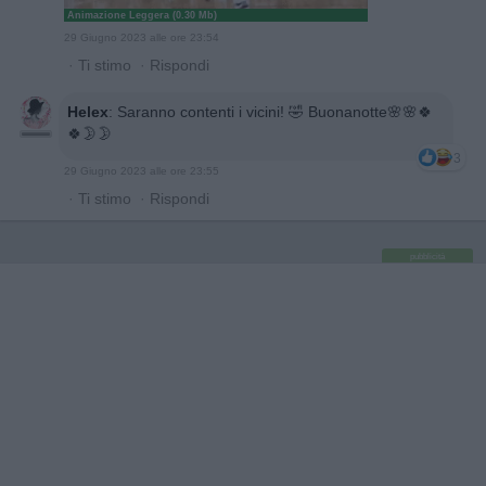
Animazione Leggera (0.30 Mb)
29 Giugno 2023 alle ore 23:54
·
Ti stimo
·
Rispondi
Helex
:
Saranno contenti i vicini! 🤣 Buonanotte🌸🌸🍀
🍀🌛🌛
3
29 Giugno 2023 alle ore 23:55
·
Ti stimo
·
Rispondi
pubblicità