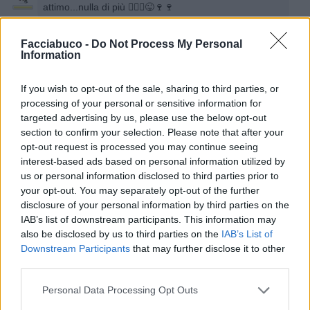
attimo...nulla di più 🤷🏻‍♂️😜🍷🍷
8 Ottobre 2024 alle ore 23:36
Facciabuco -
Do Not Process My Personal
·
Ti stimo
·
Rispondi
Information
If you wish to opt-out of the sale, sharing to third parties, or
Vaccata
processing of your personal or sensitive information for
Pandino750young
livello 10
targeted advertising by us, please use the below opt-out
19 Giugno 2024
- 7.401 visualizzazioni
section to confirm your selection. Please note that after your
Che incubo😱🤢🤮
opt-out request is processed you may continue seeing
interest-based ads based on personal information utilized by
us or personal information disclosed to third parties prior to
your opt-out. You may separately opt-out of the further
disclosure of your personal information by third parties on the
IAB’s list of downstream participants. This information may
also be disclosed by us to third parties on the
IAB’s List of
Downstream Participants
that may further disclose it to other
third parties.
Personal Data Processing Opt Outs