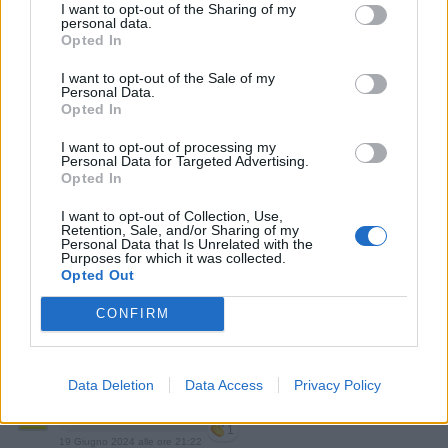
I want to opt-out of the Sharing of my
personal data.
Opted In
I want to opt-out of the Sale of my
Personal Data.
Stime: 8
Commenti: 3

Opted In
I want to opt-out of processing my
Ti stimo fratello
Personal Data for Targeted Advertising.
Opted In

Link
I want to opt-out of Collection, Use,
Retention, Sale, and/or Sharing of my
Personal Data that Is Unrelated with the
Purposes for which it was collected.

Salva
Opted Out
CONFIRM
Culo Grasso
·
Shorts
Data Deletion
Data Access
Privacy Policy
GiuBazz
:
Buona serata
1
19 Giugno 2024 alle ore 21:22