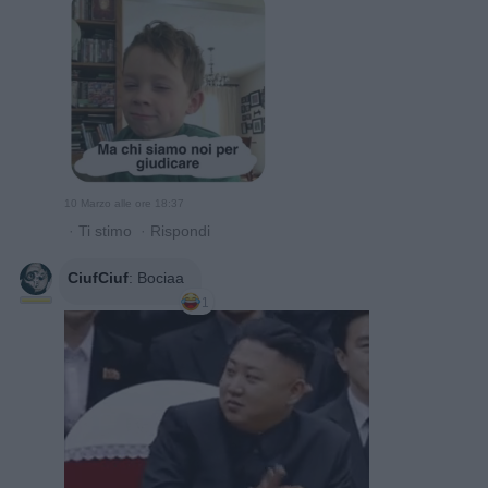
10 Marzo alle ore 18:37
·
Ti stimo
·
Rispondi
CiufCiuf
:
Bociaa
1