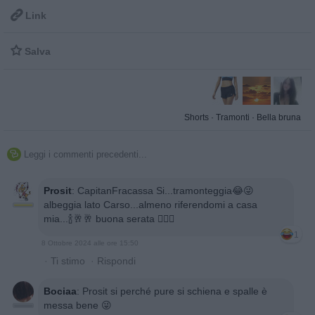

Link

Salva
Shorts
·
Tramonti
·
Bella bruna
Leggi i commenti precedenti...

Prosit
:
CapitanFracassa Si...tramonteggia😂😜
albeggia lato Carso...almeno riferendomi a casa
mia...🍾🥂🥂 buona serata 🙋🏻‍♂️
1
8 Ottobre 2024 alle ore 15:50
·
Ti stimo
·
Rispondi
Bociaa
:
Prosit si perché pure si schiena e spalle è
messa bene 😜