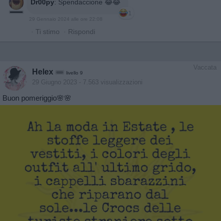
Dr00py
:
Spendaccione 😂😂
1
29 Gennaio 2024 alle ore 22:08
·
Ti stimo
·
Rispondi
Vaccata
Helex
livello 9
29 Giugno 2023
- 7.563 visualizzazioni
Buon pomeriggio🌸🌸