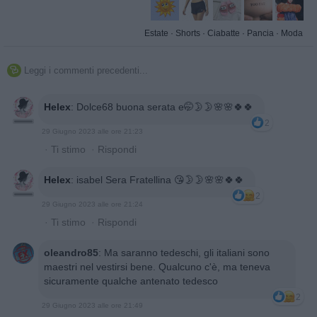
Estate
·
Shorts
·
Ciabatte
·
Pancia
·
Moda
Leggi i commenti precedenti...

Helex
:
Dolce68 buona serata e🤭🌛🌛🌸🌸🍀🍀
2
29 Giugno 2023 alle ore 21:23
·
Ti stimo
·
Rispondi
Helex
:
isabel Sera Fratellina 😘🌛🌛🌸🌸🍀🍀
2
29 Giugno 2023 alle ore 21:24
·
Ti stimo
·
Rispondi
oleandro85
:
Ma saranno tedeschi, gli italiani sono
maestri nel vestirsi bene. Qualcuno c'è, ma teneva
sicuramente qualche antenato tedesco
2
29 Giugno 2023 alle ore 21:49