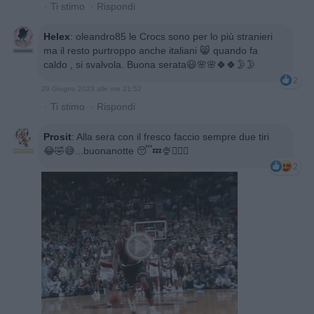
·
Ti stimo
·
Rispondi
Helex
:
oleandro85 le Crocs sono per lo più stranieri
ma il resto purtroppo anche italiani 😸 quando fa
caldo , si svalvola. Buona serata😃🌸🌸🍀🍀🌛🌛
2
29 Giugno 2023 alle ore 21:52
·
Ti stimo
·
Rispondi
Prosit
:
Alla sera con il fresco faccio sempre due tiri
😂🤣😅...buonanotte 😴💤🍨🙋🏻‍♂️
2