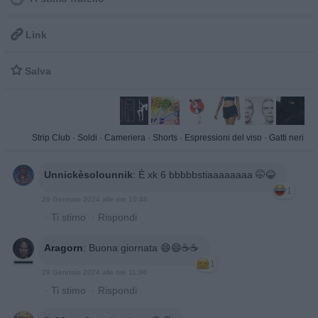

Link

Salva
Strip Club
·
Soldi
·
Cameriera
·
Shorts
·
Espressioni del viso
·
Gatti neri
Unnickèsolounnik
:
È xk 6 bbbbbstiaaaaaaaa 🤭😂
1
29 Gennaio 2024 alle ore 10:48
·
Ti stimo
·
Rispondi
Aragorn
:
Buona giornata 😄😄☕️☕️
1
29 Gennaio 2024 alle ore 11:06
·
Ti stimo
·
Rispondi