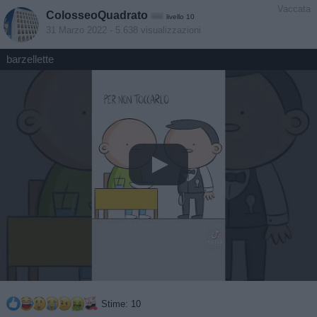
Vaccata
ColosseoQuadrato
livello 10
31 Marzo 2022
- 5.638 visualizzazioni
barzellette
Stime: 10