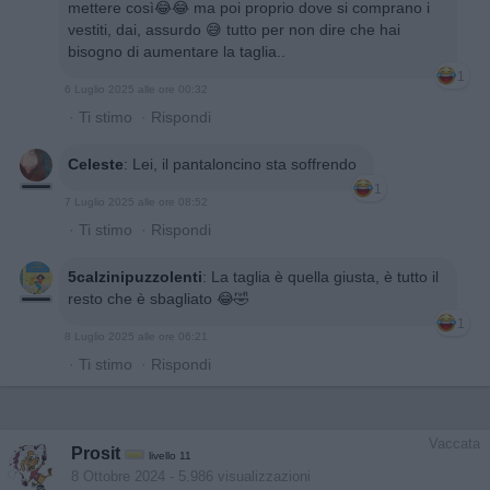
mettere così😂😂 ma poi proprio dove si comprano i
vestiti, dai, assurdo 😅 tutto per non dire che hai
bisogno di aumentare la taglia..
1
6 Luglio 2025 alle ore 00:32
·
Ti stimo
·
Rispondi
Celeste
:
Lei, il pantaloncino sta soffrendo
1
7 Luglio 2025 alle ore 08:52
·
Ti stimo
·
Rispondi
5calzinipuzzolenti
:
La taglia è quella giusta, è tutto il
resto che è sbagliato 😂🤣
1
8 Luglio 2025 alle ore 06:21
·
Ti stimo
·
Rispondi
Vaccata
Prosit
livello 11
8 Ottobre 2024
- 5.986 visualizzazioni