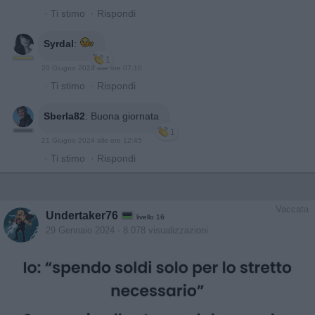
·
Ti stimo
·
Rispondi
Syrdal
:
1
20 Giugno 2024 alle ore 07:10
·
Ti stimo
·
Rispondi
Sberla82
:
Buona giornata
1
21 Giugno 2024 alle ore 12:45
·
Ti stimo
·
Rispondi
Vaccata
Undertaker76
livello 16
29 Gennaio 2024
- 8.078 visualizzazioni