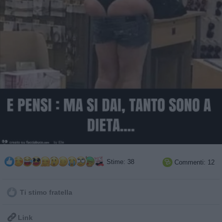
Stime: 38
Commenti: 12

Ti stimo fratella

Link