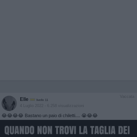
Vaccata
Elle
livello 11
4 Luglio 2022
- 6.258 visualizzazioni
😂😂😂😂 Bastano un paio di chiletti.... 😭😂😂