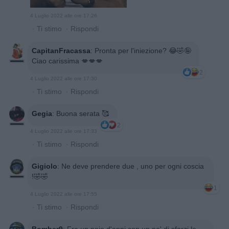
4 Luglio 2022 alle ore 17:26
·
Ti stimo
·
Rispondi
CapitanFracassa
:
Pronta per l'iniezione? 😂🤣🤪
Ciao carissima 💋💋💋
2
4 Luglio 2022 alle ore 17:30
·
Ti stimo
·
Rispondi
Gegia
:
Buona serata 🥰
2
4 Luglio 2022 alle ore 17:33
·
Ti stimo
·
Rispondi
Gigiolo
:
Ne deve prendere due , uno per ogni coscia
!🤣🤣
1
4 Luglio 2022 alle ore 17:55
·
Ti stimo
·
Rispondi
Bomber9
:
Fra un paio d'anni con un po' di sforzi le