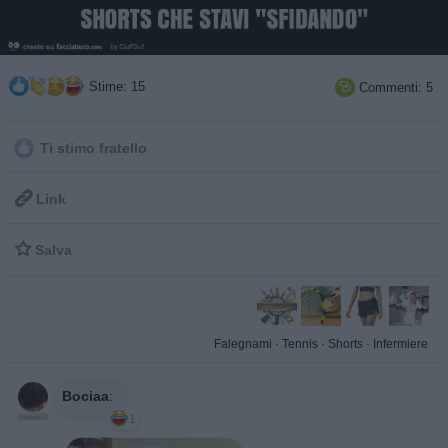
Stime: 15
Commenti: 5

Ti stimo fratello

Link

Salva
Falegnami
·
Tennis
·
Shorts
·
Infermiere
Bociaa
:
1