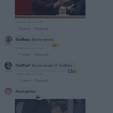
10 Marzo alle ore 18:38
·
Ti stimo
·
Rispondi
GiuBazz
:
Buona serata
1
10 Marzo alle ore 18:42
·
Ti stimo
·
Rispondi
CiufCiuf
:
Buona serata 🍺 GiuBazz
2
10 Marzo alle ore 18:43
·
Ti stimo
·
Rispondi
Acciughina
:
1