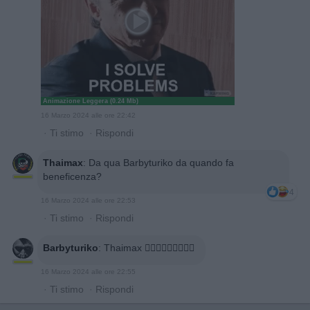
Animazione Leggera (0.24 Mb)
16 Marzo 2024 alle ore 22:42
·
Ti stimo
·
Rispondi
Thaimax
:
Da qua Barbyturiko da quando fa
beneficenza?
4
16 Marzo 2024 alle ore 22:53
·
Ti stimo
·
Rispondi
Barbyturiko
:
Thaimax 🤷🏻‍♂️🤷🏻‍♂️🤷🏻‍♂️
16 Marzo 2024 alle ore 22:55
·
Ti stimo
·
Rispondi