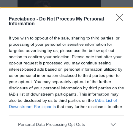
Facciabuco -
Do Not Process My Personal
Information
If you wish to opt-out of the sale, sharing to third parties, or
processing of your personal or sensitive information for
targeted advertising by us, please use the below opt-out
25 Gennaio 2025 alle ore 16:06
section to confirm your selection. Please note that after your
·
Ti stimo
·
Rispondi
opt-out request is processed you may continue seeing
interest-based ads based on personal information utilized by
us or personal information disclosed to third parties prior to
Vaccata
your opt-out. You may separately opt-out of the further
TrafficantiDiIronia
livello 12
disclosure of your personal information by third parties on the
25 Gennaio 2025
- 7.427 visualizzazioni
IAB’s list of downstream participants. This information may
🤣🤣🤣devi impazzire pezzente🤣🤣🤣
also be disclosed by us to third parties on the
IAB’s List of
Buongiorno 🌍☁️
Downstream Participants
that may further disclose it to other
third parties.
Personal Data Processing Opt Outs