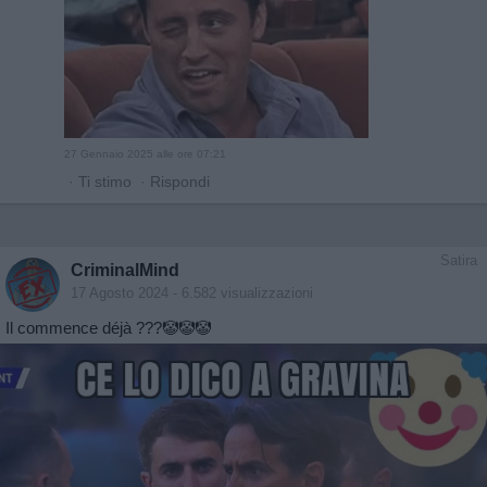
27 Gennaio 2025 alle ore 07:21
·
Ti stimo
·
Rispondi
Satira
CriminalMind
17 Agosto 2024
- 6.582 visualizzazioni
Il commence déjà ???🤡🤡🤡