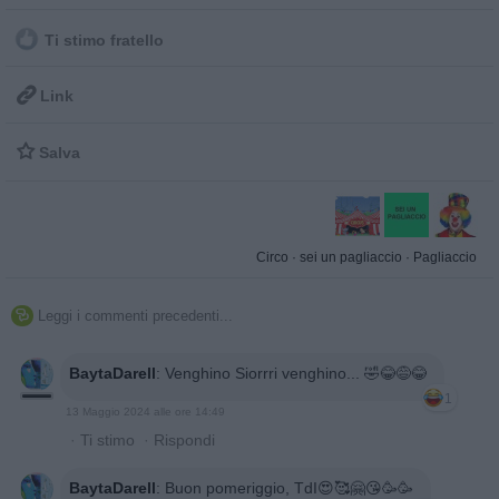
Ti stimo fratello

Link

Salva
Circo
·
sei un pagliaccio
·
Pagliaccio
Leggi i commenti precedenti...

BaytaDarell
:
Venghino Siorrri venghino... 🤣😂😅😂
1
13 Maggio 2024 alle ore 14:49
·
Ti stimo
·
Rispondi
BaytaDarell
:
Buon pomeriggio, TdI😍🥰🤗😘🥳🥳