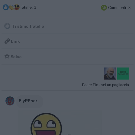
Stime: 3
Commenti: 3

Ti stimo fratello

Link

Salva
Padre Pio
·
sei un pagliaccio
FlyPPher
: