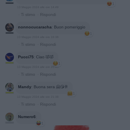
1
13 Maggio 2024 alle ore 14:49
·
Ti stimo
·
Rispondi
nonnocucaracha
:
Buon pomeriggio
1
13 Maggio 2024 alle ore 16:38
·
Ti stimo
·
Rispondi
Pucci75
:
Ciao 🤣🤣
1
13 Maggio 2024 alle ore 20:45
·
Ti stimo
·
Rispondi
Mandy
:
Buona sera 🤗😘🥂
1
13 Maggio 2024 alle ore 21:38
·
Ti stimo
·
Rispondi
Numero6
:
1