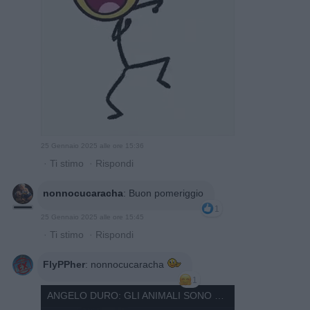
25 Gennaio 2025 alle ore 15:36
·
Ti stimo
·
Rispondi
nonnocucaracha
:
Buon pomeriggio
1
25 Gennaio 2025 alle ore 15:45
·
Ti stimo
·
Rispondi
FlyPPher
:
nonnocucaracha
1
ANGELO DURO: GLI ANIMALI SONO STUPIDI.