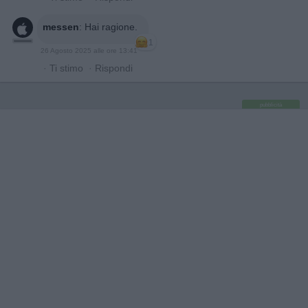
messen
:
Hai ragione.
1
26 Agosto 2025 alle ore 13:41
·
Ti stimo
·
Rispondi
pubblicità