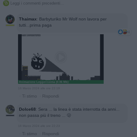
Leggi i commenti precedenti...

Thaimax
:
Barbyturiko Mr Wolf non lavora per
tutti...prima paga
4
Animazione Leggerissima (0.06 Mb)
16 Marzo 2024 alle ore 22:19
·
Ti stimo
·
Rispondi
Dolce68
:
Sera ... la linea è stata interrotta da anni...
non passa più il treno ... 🫢
16 Marzo 2024 alle ore 22:23
·
Ti stimo
·
Rispondi