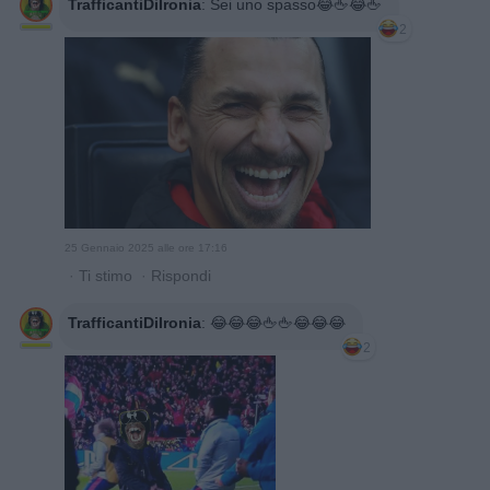
TrafficantiDiIronia
:
Sei uno spasso😂🖕😂🖕
2
25 Gennaio 2025 alle ore 17:16
·
Ti stimo
·
Rispondi
TrafficantiDiIronia
:
😂😂😂🖕🖕😂😂😂
2