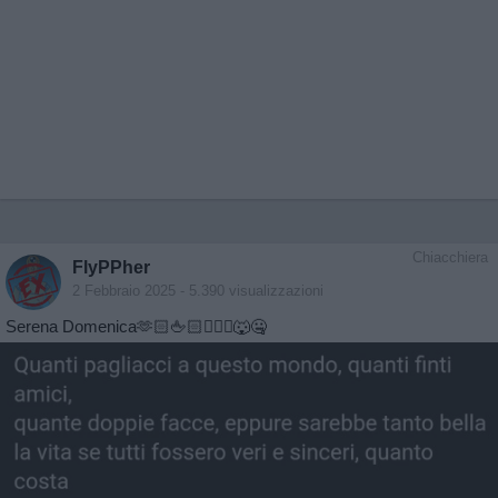
Chiacchiera
FlyPPher
2 Febbraio 2025
- 5.390 visualizzazioni
Serena Domenica🫶🏻🖕🏻🤷🏼‍♂️🐺🤐