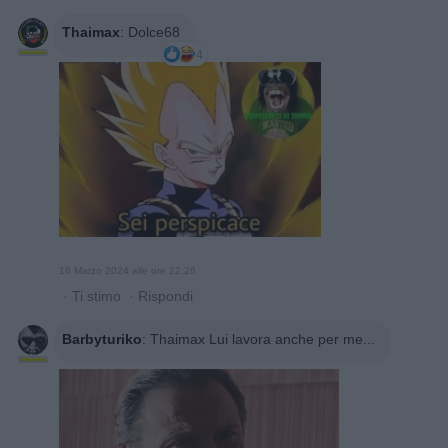
Thaimax
:
Dolce68
4
16 Marzo 2024 alle ore 22:26
·
Ti stimo
·
Rispondi
Barbyturiko
:
Thaimax Lui lavora anche per me...