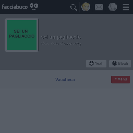

sei un pagliaccio
Idolo della Community
Yeah
Bleah
Vaccheca
≡ Menu