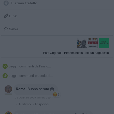
Ti stimo fratello

Link

Salva
Post Originali
·
Bimbiminchia
·
sei un pagliaccio
Leggi i commenti dall'inizio...

Leggi i commenti precedenti...

Rema
:
Buona serata 🤗
1
25 Gennaio 2025 alle ore 16:47
·
Ti stimo
·
Rispondi