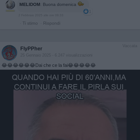
MELIDOM
:
Buona domenica
1
2 Febbraio 2025 alle ore 08:33
·
Ti stimo
·
Rispondi
Vaccata
FlyPPher
25 Gennaio 2025
- 6.247 visualizzazioni
😂😂😂😂😂😂Dai che ce la fai😂😂😂😂😂