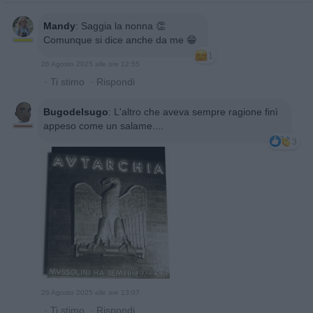
Mandy
:
Saggia la nonna 👏
Comunque si dice anche da me 😁
1
26 Agosto 2025 alle ore 12:55
·
Ti stimo
·
Rispondi
Bugodelsugo
:
L'altro che aveva sempre ragione finì
appeso come un salame....
3
26 Agosto 2025 alle ore 13:07
·
Ti stimo
·
Rispondi