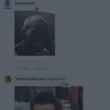
BaytaDarell
:
1
26 Gennaio 2025 alle ore 23:43
·
Ti stimo
·
Rispondi
TrafficantiDiIronia
:
BaytaDarell
2