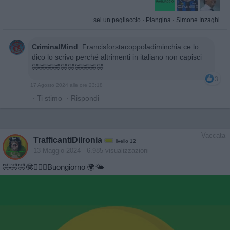
sei un pagliaccio
·
Piangina
·
Simone Inzaghi
CriminalMind
:
Francisforstacoppoladiminchia ce lo
dico lo scrivo perché altrimenti in italiano non capisci
🤣🤣🤣🤣🤣🤣🤣🤣🤣🤣
3
17 Agosto 2024 alle ore 23:18
·
Ti stimo
·
Rispondi
Vaccata
TrafficantiDiIronia
livello 12
13 Maggio 2024
- 6.985 visualizzazioni
🤣🤣🤣🤓🙋🏿‍♂️Buongiorno 🌍🌤