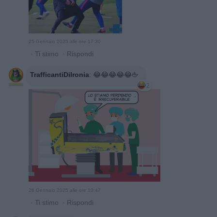
25 Gennaio 2025 alle ore 17:30
·
Ti stimo
·
Rispondi
TrafficantiDiIronia
:
😂😂😂😂😂🖕
2
26 Gennaio 2025 alle ore 10:47
·
Ti stimo
·
Rispondi