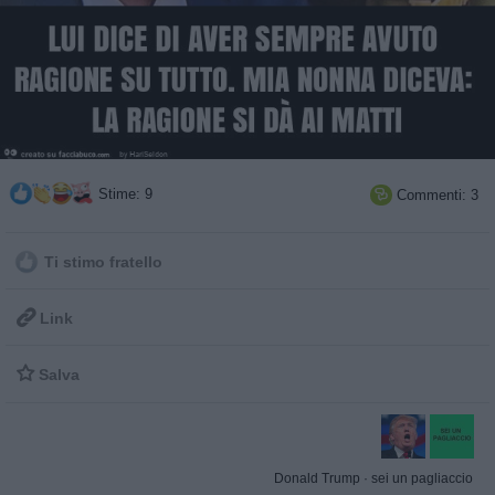
Stime: 9
Commenti: 3

Ti stimo fratello

Link

Salva
Donald Trump
·
sei un pagliaccio