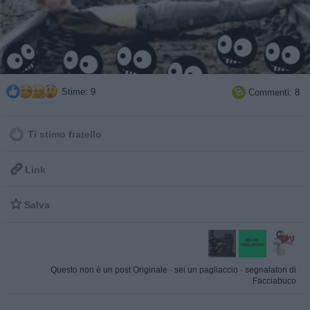
Stime: 9
Commenti: 8

Ti stimo fratello

Link

Salva
Questo non è un post Originale
·
sei un pagliaccio
·
segnalatori di
Facciabuco