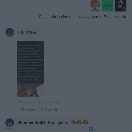
Pagliaccio top-level
·
sei un pagliaccio
·
Falsa cortesia
FlyPPher
:
2 Febbraio 2025 alle ore 08:25
·
Ti stimo
·
Rispondi
Benemerita59
:
Buongiorno
1