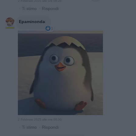
2 Febbraio 2025 alle ore 08:26
·
Ti stimo
·
Rispondi
Epaminonda
:
1
2 Febbraio 2025 alle ore 08:30
·
Ti stimo
·
Rispondi