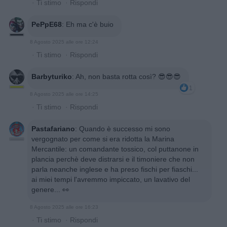
·
Ti stimo
·
Rispondi
PePpE68
:
Eh ma c'è buio
8 Agosto 2025 alle ore 12:24
·
Ti stimo
·
Rispondi
Barbyturiko
:
Ah, non basta rotta così? 😎😎😎
1
8 Agosto 2025 alle ore 14:25
·
Ti stimo
·
Rispondi
Pastafariano
:
Quando è successo mi sono
vergognato per come si era ridotta la Marina
Mercantile: un comandante tossico, col puttanone in
plancia perchè deve distrarsi e il timoniere che non
parla neanche inglese e ha preso fischi per fiaschi...
ai miei tempi l'avremmo impiccato, un lavativo del
genere... 👀
8 Agosto 2025 alle ore 16:23
·
Ti stimo
·
Rispondi