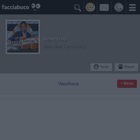

Schettino
Idolo della Community
Yeah
Bleah
Vaccheca
≡ Menu