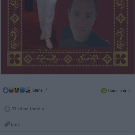
Stime: 7
Commenti: 3

Ti stimo fratello

Link