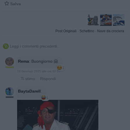

Salva
Post Originali
·
Schettino
·
Nave da crociera
Leggi i commenti precedenti...

Rema
:
Buongiorno 🤗
1
16 Gennaio 2025 alle ore 07:10
·
Ti stimo
·
Rispondi
BaytaDarell
:
1