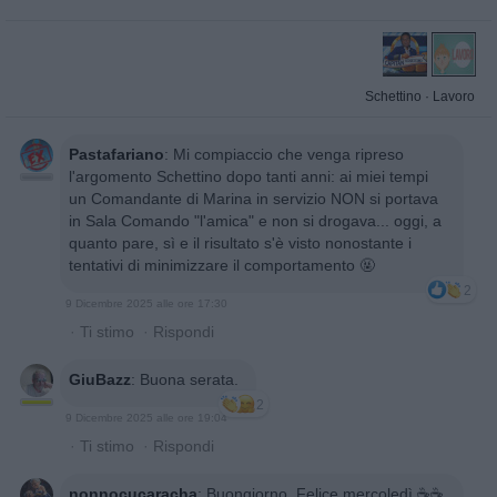
Schettino
·
Lavoro
Pastafariano
:
Mi compiaccio che venga ripreso
l'argomento Schettino dopo tanti anni: ai miei tempi
un Comandante di Marina in servizio NON si portava
in Sala Comando "l'amica" e non si drogava... oggi, a
quanto pare, sì e il risultato s'è visto nonostante i
tentativi di minimizzare il comportamento 🤬
2
9 Dicembre 2025 alle ore 17:30
·
Ti stimo
·
Rispondi
GiuBazz
:
Buona serata.
2
9 Dicembre 2025 alle ore 19:04
·
Ti stimo
·
Rispondi
nonnocucaracha
:
Buongiorno, Felice mercoledì ☕️☕️