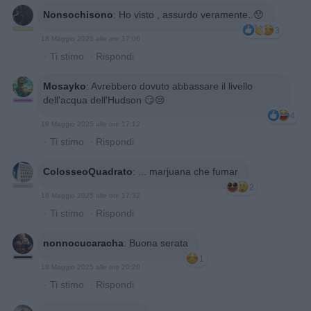
Nonsochisono
:
Ho visto , assurdo veramente..😯
3
18 Maggio 2025 alle ore 17:06
·
Ti stimo
·
Rispondi
Mosayko
:
Avrebbero dovuto abbassare il livello
dell'acqua dell'Hudson 😏😒
4
18 Maggio 2025 alle ore 17:12
·
Ti stimo
·
Rispondi
ColosseoQuadrato
:
... marjuana che fumar
2
18 Maggio 2025 alle ore 17:32
·
Ti stimo
·
Rispondi
nonnocucaracha
:
Buona serata
1
18 Maggio 2025 alle ore 20:28
·
Ti stimo
·
Rispondi