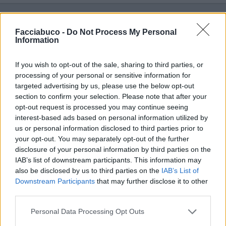
Satira
Facciabuco -
Do Not Process My Personal
TrafficantiDiIronia
livello 12
Information
18 Maggio 2025
- 8.245 visualizzazioni
😬😬😬 🌍🌤👋
If you wish to opt-out of the sale, sharing to third parties, or
processing of your personal or sensitive information for
targeted advertising by us, please use the below opt-out
section to confirm your selection. Please note that after your
opt-out request is processed you may continue seeing
interest-based ads based on personal information utilized by
us or personal information disclosed to third parties prior to
your opt-out. You may separately opt-out of the further
disclosure of your personal information by third parties on the
IAB’s list of downstream participants. This information may
also be disclosed by us to third parties on the
IAB’s List of
Downstream Participants
that may further disclose it to other
third parties.
Personal Data Processing Opt Outs