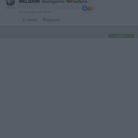
MELIDOM
:
Buongiorno
Sultano
2
18 Aprile alle ore 06:02
·
Ti stimo
·
Rispondi
pubblicità