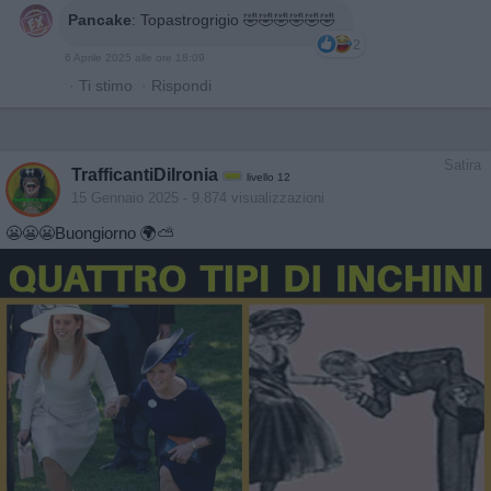
Pancake
:
Topastrogrigio 🤣🤣🤣🤣🤣🤣
2
6 Aprile 2025 alle ore 18:09
·
Ti stimo
·
Rispondi
Satira
TrafficantiDiIronia
livello 12
15 Gennaio 2025
- 9.874 visualizzazioni
😬😬😬Buongiorno 🌍⛅