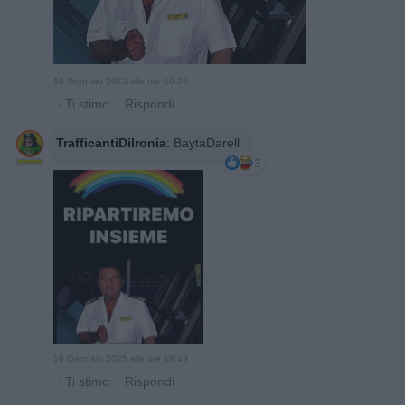
16 Gennaio 2025 alle ore 16:20
·
Ti stimo
·
Rispondi
TrafficantiDiIronia
:
BaytaDarell
3
16 Gennaio 2025 alle ore 18:49
·
Ti stimo
·
Rispondi