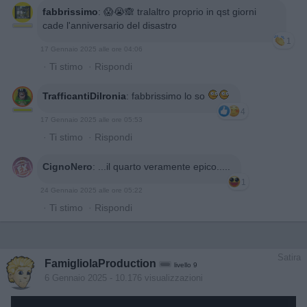
fabbrissimo
:
😱😭🙈 tralaltro proprio in qst giorni
cade l'anniversario del disastro
1
17 Gennaio 2025 alle ore 04:06
·
Ti stimo
·
Rispondi
TrafficantiDiIronia
:
fabbrissimo lo so
4
17 Gennaio 2025 alle ore 05:53
·
Ti stimo
·
Rispondi
CignoNero
:
...il quarto veramente epico.....
1
24 Gennaio 2025 alle ore 05:22
·
Ti stimo
·
Rispondi
Satira
FamigliolaProduction
livello 9
6 Gennaio 2025
- 10.176 visualizzazioni