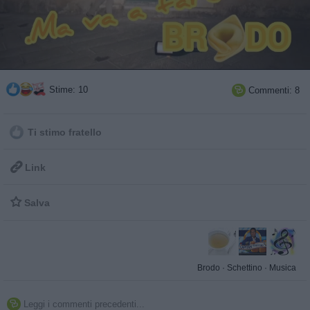
Stime: 10
Commenti: 8

Ti stimo fratello

Link

Salva
Brodo
·
Schettino
·
Musica
Leggi i commenti precedenti...
