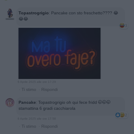
Topastrogrigio
:
Pancake con sto freschetto???? 😂
😂😂
3
6 Aprile 2025 alle ore 17:29
·
Ti stimo
·
Rispondi
Pancake
:
Topastrogrigio oh qui fece fridd 🤭🤭🤭
stamattina 6 gradi cacchiarola
2
6 Aprile 2025 alle ore 17:58
·
Ti stimo
·
Rispondi