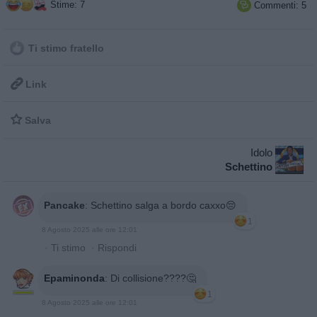
Stime: 7
Commenti: 5

Ti stimo fratello

Link

Salva
Idolo
Schettino
Pancake
:
Schettino salga a bordo caxxo😔
1
8 Agosto 2025 alle ore 12:01
·
Ti stimo
·
Rispondi
Epaminonda
:
Di collisione????🤔
1
8 Agosto 2025 alle ore 12:01