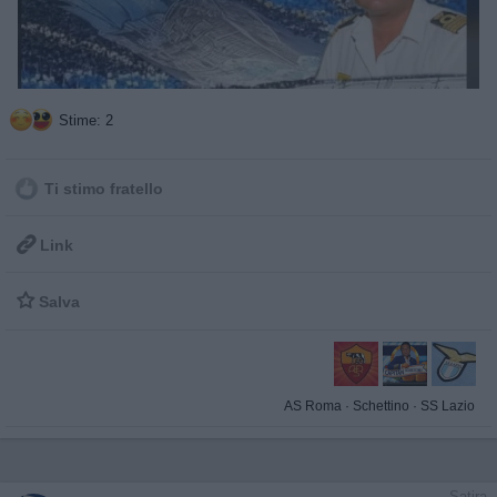
Stime: 2
Ti stimo fratello

Link

Salva
AS Roma
·
Schettino
·
SS Lazio
Satira