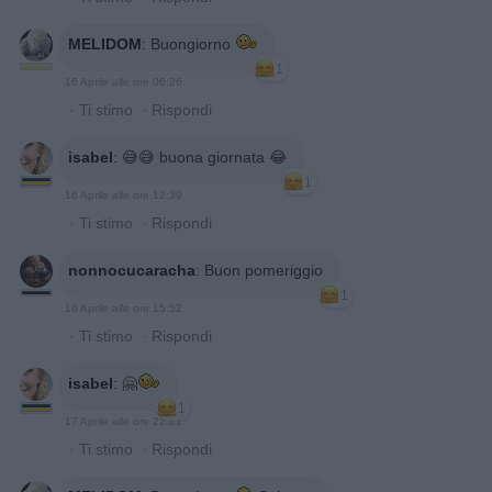
MELIDOM
:
Buongiorno
1
16 Aprile alle ore 06:26
·
Ti stimo
·
Rispondi
isabel
:
😅😅 buona giornata 😂
1
16 Aprile alle ore 12:39
·
Ti stimo
·
Rispondi
nonnocucaracha
:
Buon pomeriggio
1
16 Aprile alle ore 15:52
·
Ti stimo
·
Rispondi
isabel
:
🤗
1
17 Aprile alle ore 22:21
·
Ti stimo
·
Rispondi