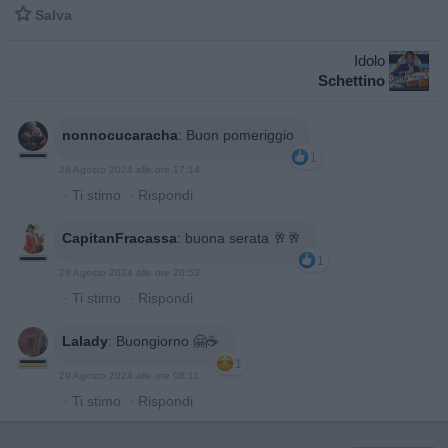

Salva
Idolo
Schettino
nonnocucaracha
:
Buon pomeriggio
1
28 Agosto 2024 alle ore 17:14
·
Ti stimo
·
Rispondi
CapitanFracassa
:
buona serata 🥂🥂
1
28 Agosto 2024 alle ore 20:53
·
Ti stimo
·
Rispondi
Lalady
:
Buongiorno 🤗☕️
1
29 Agosto 2024 alle ore 08:11
·
Ti stimo
·
Rispondi