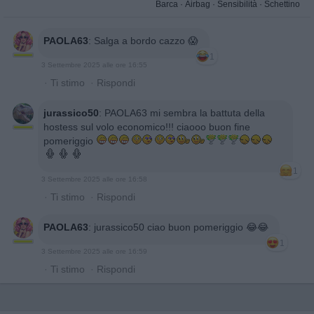
Barca
·
Airbag
·
Sensibilità
·
Schettino
PAOLA63
:
Salga a bordo cazzo 😱
1
3 Settembre 2025 alle ore 16:55
·
Ti stimo
·
Rispondi
jurassico50
:
PAOLA63 mi sembra la battuta della
hostess sul volo economico!!! ciaooo buon fine
pomeriggio
1
3 Settembre 2025 alle ore 16:58
·
Ti stimo
·
Rispondi
PAOLA63
:
jurassico50 ciao buon pomeriggio 😂😂
1
3 Settembre 2025 alle ore 16:59
·
Ti stimo
·
Rispondi