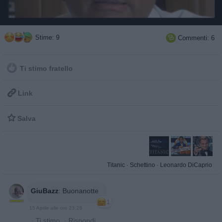
Stime: 9
Commenti: 6

Ti stimo fratello

Link

Salva
Titanic
·
Schettino
·
Leonardo DiCaprio
GiuBazz
:
Buonanotte
1
15 Aprile alle ore 23:28
·
Ti stimo
·
Rispondi