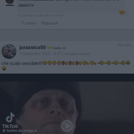
🍰🍰☕️☕️
1
10 Dicembre 2025 alle ore 09:30
·
Ti stimo
·
Rispondi
Vaccata
jurassico50
livello 12
3 Settembre 2025
- 6.571 visualizzazioni
che scafo sensibile!!!