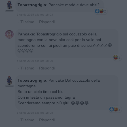
Topastrogrigio
:
Pancake madò e dove abiti?
2
6 Aprile 2025 alle ore 18:03
·
Ti stimo
·
Rispondi
Pancake
:
Topastrogrigio sul cocuzzolo della
montagna con la neve alta così per la valle noi
scenderemo con ai piedi un paio di sci sci🎶🎶🎶🎶🤭
🤭🤭🤭🤭
2
6 Aprile 2025 alle ore 18:05
·
Ti stimo
·
Rispondi
Topastrogrigio
:
Pancake Dal cucuzzolo della
montagna
Sotto un cielo tinto col blu
Con in testa un passamontagna
Scenderemo sempre più giù! 😂😂😂😂
2
6 Aprile 2025 alle ore 18:08
·
Ti stimo
·
Rispondi