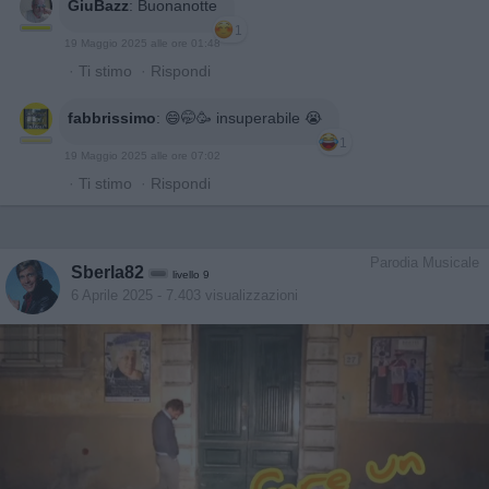
GiuBazz
:
Buonanotte
1
19 Maggio 2025 alle ore 01:48
·
Ti stimo
·
Rispondi
fabbrissimo
:
😄🤭🥳 insuperabile 😭
1
19 Maggio 2025 alle ore 07:02
·
Ti stimo
·
Rispondi
Parodia Musicale
Sberla82
livello 9
6 Aprile 2025
- 7.403 visualizzazioni