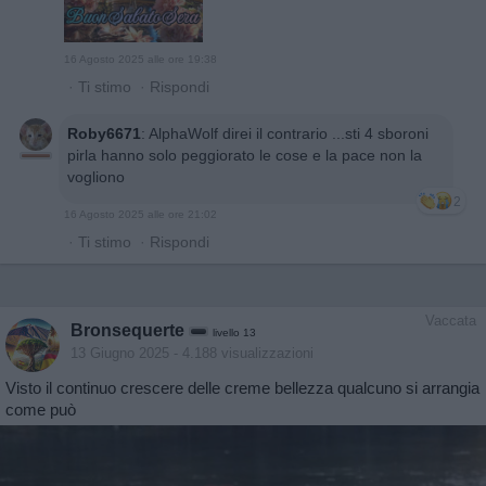
16 Agosto 2025 alle ore 19:38
·
Ti stimo
·
Rispondi
Roby6671
:
AlphaWolf direi il contrario ...sti 4 sboroni
pirla hanno solo peggiorato le cose e la pace non la
vogliono
2
16 Agosto 2025 alle ore 21:02
·
Ti stimo
·
Rispondi
Vaccata
Bronsequerte
livello 13
13 Giugno 2025
- 4.188 visualizzazioni
Visto il continuo crescere delle creme bellezza qualcuno si arrangia
come può