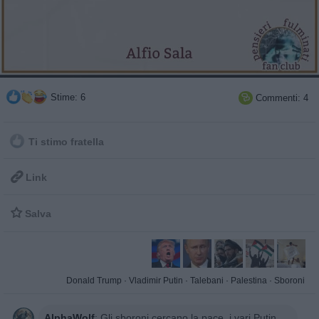
Stime: 6
Commenti: 4

Ti stimo fratella

Link

Salva
Donald Trump
·
Vladimir Putin
·
Talebani
·
Palestina
·
Sboroni
AlphaWolf
:
Gli sboroni cercano la pace, i vari Putin