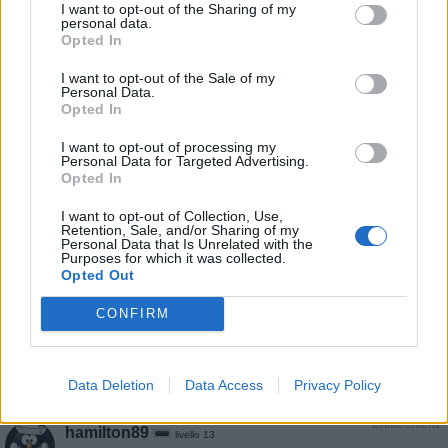
I want to opt-out of the Sharing of my
personal data.
Opted In
I want to opt-out of the Sale of my
Animazione Leggerissima (0.01 Mb)
Personal Data.
30 Aprile alle ore 19:43
Opted In
·
Ti stimo
·
Rispondi
I want to opt-out of processing my
Personal Data for Targeted Advertising.
MELIDOM
:
Buongiorno, buon 1° Maggio
Opted In
2
1 Maggio alle ore 07:20
I want to opt-out of Collection, Use,
·
Ti stimo
·
Rispondi
Retention, Sale, and/or Sharing of my
Personal Data that Is Unrelated with the
Purposes for which it was collected.
Nothing
:
Cavolo ..immagine profilo notevole
Opted Out
🤩
CONFIRM
1
1 Maggio alle ore 12:45
·
Ti stimo
·
Rispondi
Data Deletion
Data Access
Privacy Policy
Chiacchiera
hamilton89
livello 13