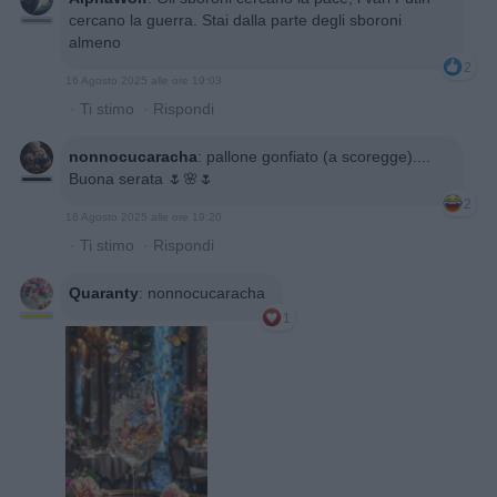
cercano la guerra. Stai dalla parte degli sboroni
almeno
2
16 Agosto 2025 alle ore 19:03
·
Ti stimo
·
Rispondi
nonnocucaracha
:
pallone gonfiato (a scoregge)....
Buona serata 🌷🌸🌷
2
16 Agosto 2025 alle ore 19:20
·
Ti stimo
·
Rispondi
Quaranty
:
nonnocucaracha
1