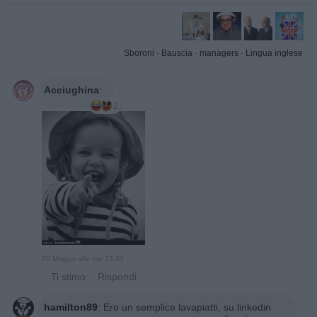
Sboroni
·
Bauscia
·
managers
·
Lingua inglese
Acciughina
:
2
20 Maggio alle ore 13:33
·
Ti stimo
·
Rispondi
hamilton89
:
Ero un semplice lavapiatti, su linkedin