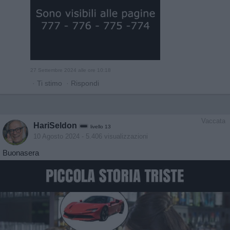
27 Settembre 2024 alle ore 10:18
·
Ti stimo
·
Rispondi
Vaccata
HariSeldon
livello 13
10 Agosto 2024
- 5.406 visualizzazioni
Buonasera