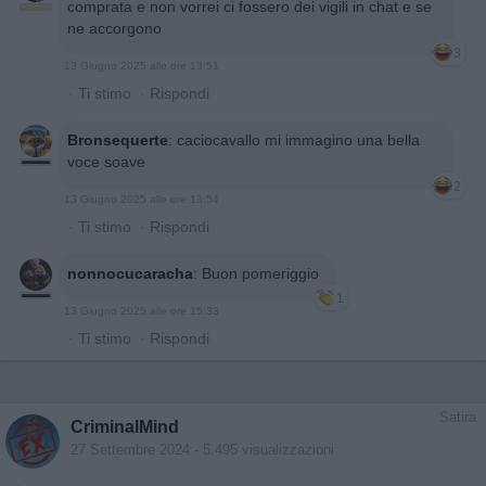
comprata e non vorrei ci fossero dei vigili in chat e se
ne accorgono
3
13 Giugno 2025 alle ore 13:51
·
Ti stimo
·
Rispondi
Bronsequerte
:
caciocavallo mi immagino una bella
voce soave
2
13 Giugno 2025 alle ore 13:54
·
Ti stimo
·
Rispondi
nonnocucaracha
:
Buon pomeriggio
1
13 Giugno 2025 alle ore 15:33
·
Ti stimo
·
Rispondi
Satira
CriminalMind
27 Settembre 2024
- 5.495 visualizzazioni