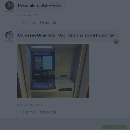
Potiomkin
:
Blek 🤣🤣🤣
ieri alle ore 23:30
·
Ti stimo
·
Rispondi
ColosseoQuadrato
:
Oggi funziona solo il bancomat
1
oggi alle ore 04:47
·
Ti stimo
·
Rispondi
pubblicità