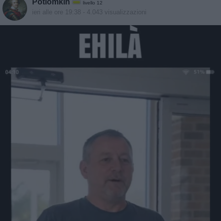
Potiomkin
livello 12
ieri alle ore 19:38
- 4.043 visualizzazioni