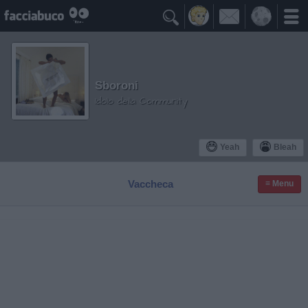

Sboroni
Idolo della Community
Yeah
Bleah
Vaccheca
≡ Menu