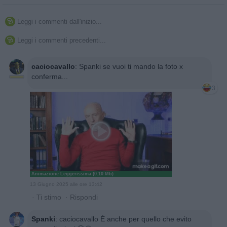
Leggi i commenti dall'inizio...

Leggi i commenti precedenti...

caciocavallo
:
Spanki se vuoi ti mando la foto x
conferma...
3
Animazione Leggerissima (0.10 Mb)
13 Giugno 2025 alle ore 13:42
·
Ti stimo
·
Rispondi
Spanki
:
caciocavallo È anche per quello che evito