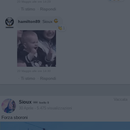
20 Maggio alle ore 14:29
·
Ti stimo
·
Rispondi
hamilton89
:
Sioux
1
20 Maggio alle ore 14:30
·
Ti stimo
·
Rispondi
Vaccata
Sioux
livello 9
30 Aprile
- 5.475 visualizzazioni
Forza sboroni