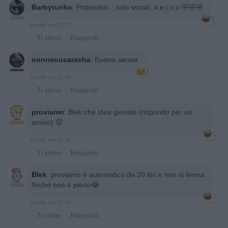
Barbyturiko
:
Potiomkin ...solo vocali, a,e,i,o,u 🤣🤣🤣
1
ieri alle ore 20:37
·
Ti stimo
·
Rispondi
nonnocucaracha
:
Buona serata
1
ieri alle ore 21:01
·
Ti stimo
·
Rispondi
proviamo
:
Blek che idea geniale (rispondo per un
amico) 😜
1
ieri alle ore 22:34
·
Ti stimo
·
Rispondi
Blek
:
proviamo è automatico da 20 litri e non si ferma
finché non è pieno😂
2
ieri alle ore 22:58
·
Ti stimo
·
Rispondi