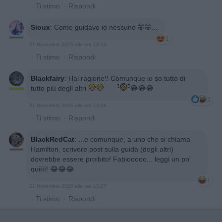
·
Ti stimo
·
Rispondi
Sioux
:
Come guidavo io nessuno 🤭🤭...
1
21 Novembre 2025 alle ore 13:14
·
Ti stimo
·
Rispondi
Blackfairy
:
Hai ragione!! Comunque io so tutto di
tutto più degli altri
😂😂😂
2
21 Novembre 2025 alle ore 13:26
·
Ti stimo
·
Rispondi
BlackRedCat
:
...e comunque, a uno che si chiama
Hamilton, scrivere post sulla guida (degli altri)
dovrebbe essere proibito! Fabiooooo... leggi un po'
quiììì! 😂😂😂
1
21 Novembre 2025 alle ore 13:27
·
Ti stimo
·
Rispondi