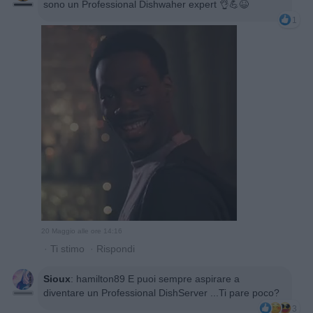
sono un Professional Dishwaher expert 👌💪😆
1
20 Maggio alle ore 14:16
·
Ti stimo
·
Rispondi
Sioux
:
hamilton89 E puoi sempre aspirare a
diventare un Professional DishServer ...Ti pare poco?
3