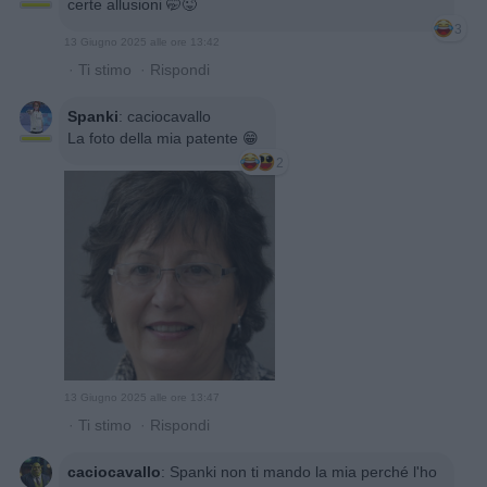
certe allusioni 🤭😜
3
13 Giugno 2025 alle ore 13:42
·
Ti stimo
·
Rispondi
Spanki
:
caciocavallo
La foto della mia patente 😁
2
13 Giugno 2025 alle ore 13:47
·
Ti stimo
·
Rispondi
caciocavallo
:
Spanki non ti mando la mia perché l'ho