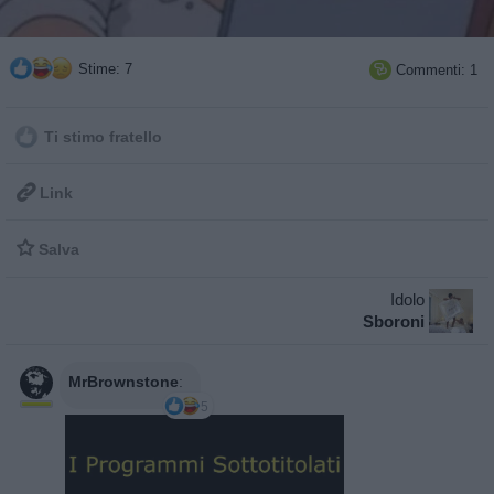
Stime: 7
Commenti: 1

Ti stimo fratello

Link

Salva
Idolo
Sboroni
MrBrownstone
:
5