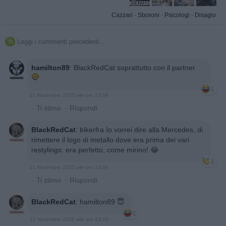
Cazzari
·
Sboroni
·
Psicologi
·
Disagio
Leggi i commenti precedenti...

hamilton89
:
BlackRedCat soprattutto con il partner
1
21 Novembre 2025 alle ore 13:09
·
Ti stimo
·
Rispondi
BlackRedCat
:
bikerfra Io vorrei dire alla Mercedes, di
rimettere il logo di metallo dove era prima dei vari
restylings: era perfetto, come mirino! 😂
1
21 Novembre 2025 alle ore 13:09
·
Ti stimo
·
Rispondi
BlackRedCat
:
hamilton89 😇
1
21 Novembre 2025 alle ore 13:10