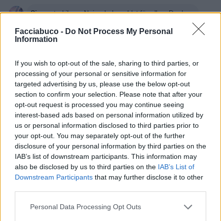
Sioux
:
turkilmaz Nein, du bezahlst für alles. Danke.
Facciabuco -
Do Not Process My Personal
30 Aprile alle ore 15:48
Information
·
Ti stimo
·
Rispondi
If you wish to opt-out of the sale, sharing to third parties, or
Lunetta12
:
L'elicopizza 🍕
processing of your personal or sensitive information for
1
30 Aprile alle ore 18:03
targeted advertising by us, please use the below opt-out
·
Ti stimo
·
Rispondi
section to confirm your selection. Please note that after your
opt-out request is processed you may continue seeing
Riostar
:
Mc avion
interest-based ads based on personal information utilized by
us or personal information disclosed to third parties prior to
30 Aprile alle ore 18:15
your opt-out. You may separately opt-out of the further
·
Ti stimo
·
Rispondi
disclosure of your personal information by third parties on the
IAB’s list of downstream participants. This information may
Sioux
:
Riostar
also be disclosed by us to third parties on the
IAB’s List of
Downstream Participants
that may further disclose it to other
third parties.
Personal Data Processing Opt Outs