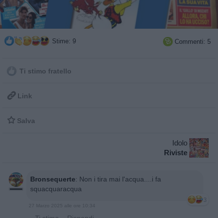
Stime: 9
Commenti: 5

Ti stimo fratello

Link

Salva
Idolo
Riviste
Bronsequerte
:
Non i tira mai l'acqua....i fa
squacquaracqua
3
27 Marzo 2025 alle ore 10:34
·
Ti stimo
·
Rispondi