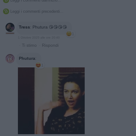
Leggi i commenti dall'inizio...

Leggi i commenti precedenti...

Tress
:
Phutura 😘😘😘😘
1
1 Ottobre 2025 alle ore 20:40
·
Ti stimo
·
Rispondi
Phutura
:
1