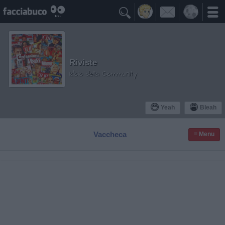

Riviste
Idolo della Community
Yeah
Bleah
Vaccheca
≡ Menu