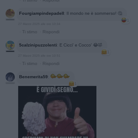
Fourgiampindepadell
:
Il mondo ne è sommerso! 🤔
1
27 Marzo 2025 alle ore 10:34
·
Ti stimo
·
Rispondi
5calzinipuzzolenti
:
E Cicci' e Cocco' 😂🤣
1
27 Marzo 2025 alle ore 10:51
·
Ti stimo
·
Rispondi
Benemerita59
:
1