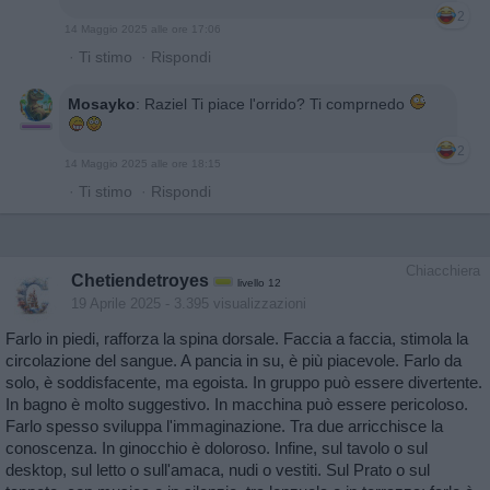
2
14 Maggio 2025 alle ore 17:06
·
Ti stimo
·
Rispondi
Mosayko
:
Raziel Ti piace l'orrido? Ti comprnedo
2
14 Maggio 2025 alle ore 18:15
·
Ti stimo
·
Rispondi
Chiacchiera
Chetiendetroyes
livello 12
19 Aprile 2025
- 3.395 visualizzazioni
Farlo in piedi, rafforza la spina dorsale. Faccia a faccia, stimola la
circolazione del sangue. A pancia in su, è più piacevole. Farlo da
solo, è soddisfacente, ma egoista. In gruppo può essere divertente.
In bagno è molto suggestivo. In macchina può essere pericoloso.
Farlo spesso sviluppa l'immaginazione. Tra due arricchisce la
conoscenza. In ginocchio è doloroso. Infine, sul tavolo o sul
desktop, sul letto o sull'amaca, nudi o vestiti. Sul Prato o sul