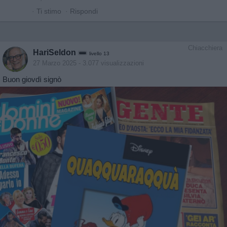
·
Ti stimo
·
Rispondi
Chiacchiera
HariSeldon
livello 13
27 Marzo 2025
- 3.077 visualizzazioni
Buon giovdì signò