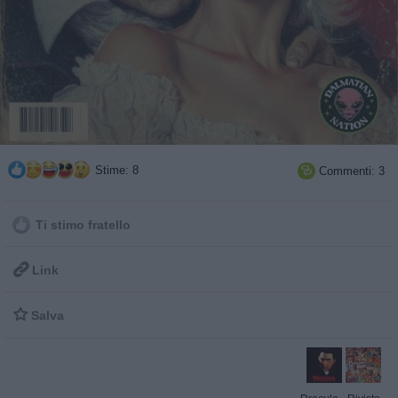
Stime: 8
Commenti: 3

Ti stimo fratello

Link

Salva