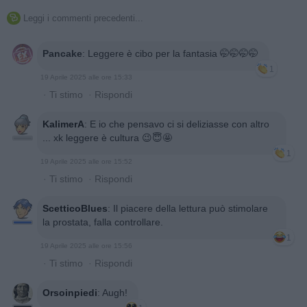
Leggi i commenti precedenti...

Pancake
:
Leggere è cibo per la fantasia 🤭🤭🤭🤭
1
19 Aprile 2025 alle ore 15:33
·
Ti stimo
·
Rispondi
KalimerA
:
E io che pensavo ci si deliziasse con altro
... xk leggere è cultura 😉😇🤩
1
19 Aprile 2025 alle ore 15:52
·
Ti stimo
·
Rispondi
ScetticoBlues
:
Il piacere della lettura può stimolare
la prostata, falla controllare.
1
19 Aprile 2025 alle ore 15:56
·
Ti stimo
·
Rispondi
Orsoinpiedi
:
Augh!