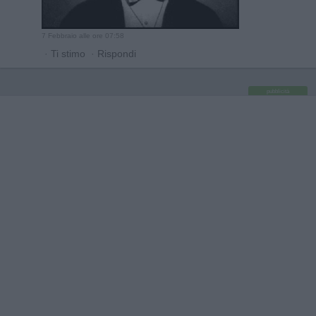
7 Febbraio alle ore 07:58
·
Ti stimo
·
Rispondi
pubblicità