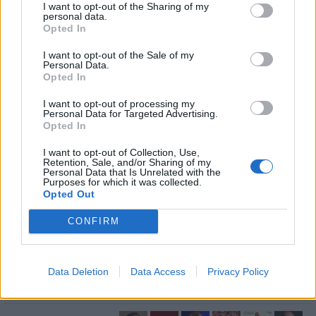
I want to opt-out of the Sharing of my
personal data.
Opted In
I want to opt-out of the Sale of my
Personal Data.
Opted In
I want to opt-out of processing my
Personal Data for Targeted Advertising.
Contenuto di proprietà di 50 Sfumature di Cattiverie, visita anche la loro
Opted In
cattivissima pagina instagram su
https://www.instagram.com/50_sfumature_di_cattiveria/
I want to opt-out of Collection, Use,
Retention, Sale, and/or Sharing of my
Stime: 12
Commenti: 2
Personal Data that Is Unrelated with the

Purposes for which it was collected.
Opted Out
Ti stimo fratello
CONFIRM

Link
Data Deletion
Data Access
Privacy Policy

Salva