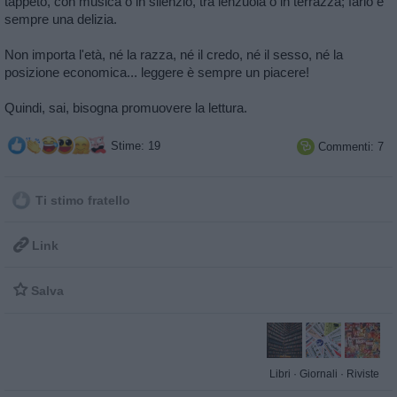
tappeto, con musica o in silenzio, tra lenzuola o in terrazza; farlo è
sempre una delizia.
Non importa l'età, né la razza, né il credo, né il sesso, né la
posizione economica... leggere è sempre un piacere!
Quindi, sai, bisogna promuovere la lettura.
Stime: 19
Commenti: 7

Ti stimo fratello

Link

Salva
Libri
·
Giornali
·
Riviste