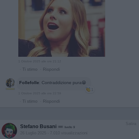
1 Ottobre 2025 alle ore 21:12
·
Ti stimo
·
Rispondi
Follefolle
:
Contraddizione pura😁
1
1 Ottobre 2025 alle ore 22:59
·
Ti stimo
·
Rispondi
Satira
Stefano Busani
livello 9
26 Luglio 2025
- 7.010 visualizzazioni