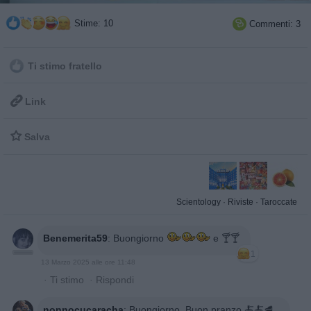
Stime: 10
Commenti: 3

Ti stimo fratello

Link

Salva
Scientology
·
Riviste
·
Taroccate
Benemerita59
:
Buongiorno
e 🍸🍸
1
13 Marzo 2025 alle ore 11:48
·
Ti stimo
·
Rispondi
nonnocucaracha
:
Buongiorno, Buon pranzo 🍝🍝🥩