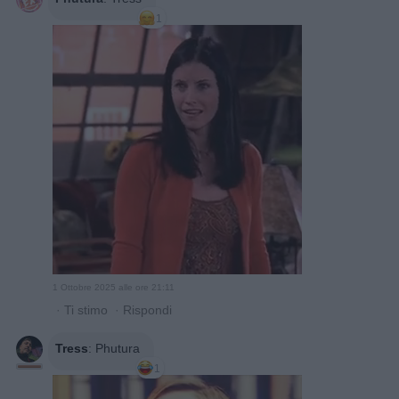
1
1 Ottobre 2025 alle ore 21:11
·
Ti stimo
·
Rispondi
Tress
:
Phutura
1