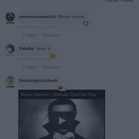
Dracula
·
Riviste
nonnocucaracha
:
Buona serata
1
3 Febbraio alle ore 20:00
·
Ti stimo
·
Rispondi
Patella
:
Sera 🍷
1
3 Febbraio alle ore 20:21
·
Ti stimo
·
Rispondi
5calzinipuzzolenti
:
1
Bruno Martino - Dracula Cha Cha Cha