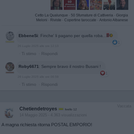
Cetto La Qualunque
·
50 Sfumature di Cattiveria
·
Giorgia
Meloni
·
Riviste
·
Copertine taroccate
·
Antonio Albanese
EbbeneSi
:
Finche' li pagano per quella roba...
1
26 Luglio 2025 alle ore 12:13
·
Ti stimo
·
Rispondi
Roby6671
:
Sempre bravo il nostro Busani !
1
28 Luglio 2025 alle ore 06:59
·
Ti stimo
·
Rispondi
Vaccata
Chetiendetroyes
livello 12
14 Maggio 2025
- 4.363 visualizzazioni
A magna richiesta ritorna POSTAL EMPORIO!