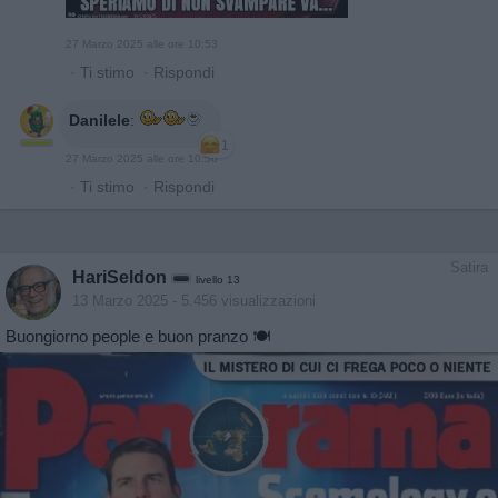
27 Marzo 2025 alle ore 10:53
·
Ti stimo
·
Rispondi
Danilele
:
1
27 Marzo 2025 alle ore 10:56
·
Ti stimo
·
Rispondi
Satira
HariSeldon
livello 13
13 Marzo 2025
- 5.456 visualizzazioni
Buongiorno people e buon pranzo 🍽