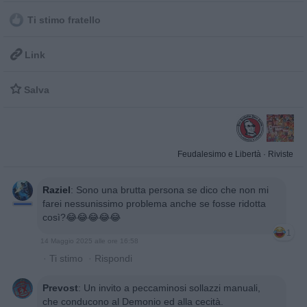
Ti stimo fratello

Link

Salva
Feudalesimo e Libertà
·
Riviste
Raziel
:
Sono una brutta persona se dico che non mi
farei nessunissimo problema anche se fosse ridotta
così?😂😂😂😂😂
1
14 Maggio 2025 alle ore 16:58
·
Ti stimo
·
Rispondi
Prevost
:
Un invito a peccaminosi sollazzi manuali,
che conducono al Demonio ed alla cecità.