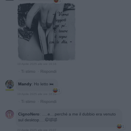
1
19 Aprile 2025 alle ore 16:16
·
Ti stimo
·
Rispondi
Mandy
:
Ho letto 🛌
1
19 Aprile 2025 alle ore 18:26
·
Ti stimo
·
Rispondi
CignoNero
:
.....e....perché a me il dubbio era venuto
sul desktop.....🤭🤣🤣
1
22 Aprile 2025 alle ore 15:07