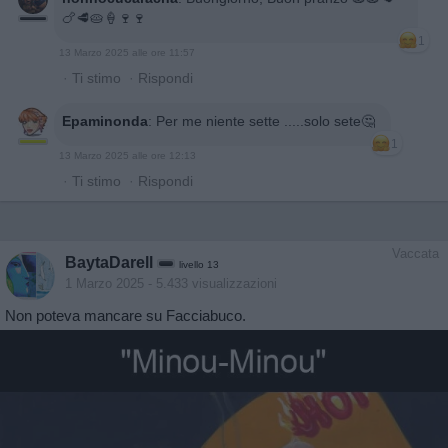
🍗🥩🥧🍦🍷🍷
1
13 Marzo 2025 alle ore 11:57
·
Ti stimo
·
Rispondi
Epaminonda
:
Per me niente sette .....solo sete🤔
1
13 Marzo 2025 alle ore 12:13
·
Ti stimo
·
Rispondi
Vaccata
BaytaDarell
livello 13
1 Marzo 2025
- 5.433 visualizzazioni
Non poteva mancare su Facciabuco.