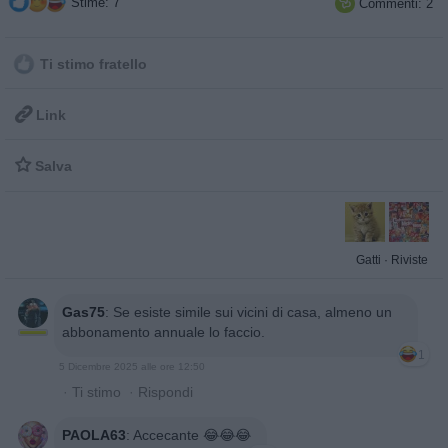
Stime: 7
Commenti: 2

Ti stimo fratello

Link

Salva
Gatti
·
Riviste
Gas75
:
Se esiste simile sui vicini di casa, almeno un
abbonamento annuale lo faccio.
1
5 Dicembre 2025 alle ore 12:50
·
Ti stimo
·
Rispondi
PAOLA63
:
Accecante 😂😂😂