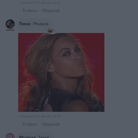
1 Ottobre 2025 alle ore 20:42
·
Ti stimo
·
Rispondi
Tress
:
Phutura
1
1 Ottobre 2025 alle ore 20:45
·
Ti stimo
·
Rispondi
Phutura
:
Tress