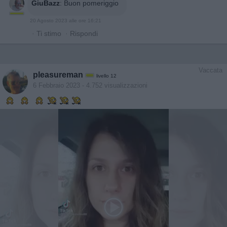
GiuBazz
:
Buon pomeriggio
20 Agosto 2023 alle ore 16:21
·
Ti stimo
·
Rispondi
Vaccata
pleasureman
livello 12
6 Febbraio 2023
- 4.752 visualizzazioni