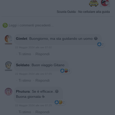
Scuola Guida
·
No cellulare alla guida
Leggi i commenti precedenti...

Gimlet
:
Buongiorno, ma sta guidando un uomo 😂
2
22 Maggio 2024 alle ore 07:02
·
Ti stimo
·
Rispondi
Soldato
:
Buon viaggio Gitano
2
22 Maggio 2024 alle ore 07:05
·
Ti stimo
·
Rispondi
Phutura
:
Se è efficace..😆
Buona giornata ☕️
2
22 Maggio 2024 alle ore 07:25
·
Ti stimo
·
Rispondi