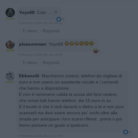
Yoyo68
:
Culo ......?
3
6 Febbraio 2023 alle ore 16:53
·
Ti stimo
·
Rispondi
pleasureman
:
Yoyo68
1
6 Febbraio 2023 alle ore 16:56
·
Ti stimo
·
Rispondi
EbbeneSi
:
Macchinoni costosi, telefoni da migliaia di
euro e non usano un assistente vocale e i comandi
che hanno a disposizione.
E non è nemmeno valida la scusa del farsi vedere,
che ormai tutti hanno telefoni, dai 15 euro in su..
E il brutto è che li vedi davanti o dietro a te e non puoi
scansarli ma devi avere ancora piu' occhi oltre alla
strada per anticipare i loro scarsi riflessi.. prima o poi
fanno passare un guaio a qualcuno.
3
6 Febbraio 2023 alle ore 17:05