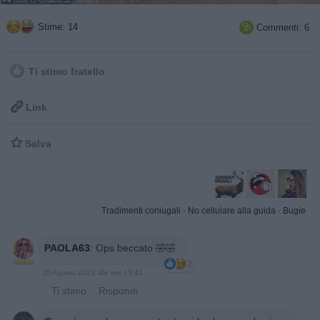
Stime: 14
Commenti: 6

Ti stimo fratello

Link

Salva
Tradimenti coniugali
·
No cellulare alla guida
·
Bugie
PAOLA63
:
Ops beccato 🤣🤣
2
20 Agosto 2023 alle ore 13:41
·
Ti stimo
·
Rispondi