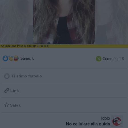
Animazione Peso Moderato (1.09 Mb)
Stime: 8
Commenti: 3

Ti stimo fratello

Link

Salva
Idolo
No cellulare alla guida