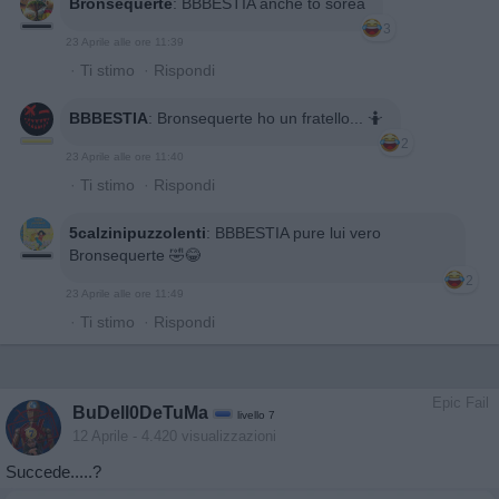
Bronsequerte
:
BBBESTIA anche to sorea
3
23 Aprile alle ore 11:39
·
Ti stimo
·
Rispondi
BBBESTIA
:
Bronsequerte ho un fratello... 🤷
2
23 Aprile alle ore 11:40
·
Ti stimo
·
Rispondi
5calzinipuzzolenti
:
BBBESTIA pure lui vero
Bronsequerte 🤣😂
2
23 Aprile alle ore 11:49
·
Ti stimo
·
Rispondi
Epic Fail
BuDell0DeTuMa
livello 7
12 Aprile
- 4.420 visualizzazioni
Succede.....?