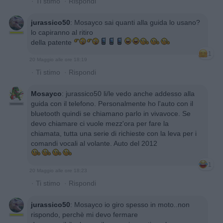
·
Ti stimo
·
Rispondi
jurassico50
:
Mosayco sai quanti alla guida lo usano?
lo capiranno al ritiro
della patente
1
20 Maggio alle ore 18:19
·
Ti stimo
·
Rispondi
Mosayco
:
jurassico50 li/le vedo anche addesso alla
guida con il telefono. Personalmente ho l'auto con il
bluetooth quindi se chiamano parlo in vivavoce. Se
devo chiamare ci vuole mezz'ora per fare la
chiamata, tutta una serie di richieste con la leva per i
comandi vocali al volante. Auto del 2012
1
20 Maggio alle ore 18:23
·
Ti stimo
·
Rispondi
jurassico50
:
Mosayco io giro spesso in moto..non
rispondo, perchè mi devo fermare