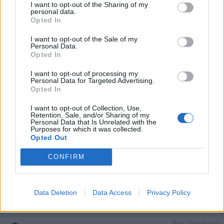
I want to opt-out of the Sharing of my
1
personal data.
14 Maggio 2025 alle ore 11:03
Opted In
·
Ti stimo
·
Rispondi
I want to opt-out of the Sale of my
Pancake
:
Fra poco rimorchia pure 🤭🤭🤭🤭
Personal Data.
Opted In
1
14 Maggio 2025 alle ore 11:57
I want to opt-out of processing my
·
Ti stimo
·
Rispondi
Personal Data for Targeted Advertising.
Opted In
Lonely
:
Epaminonda buon pomeriggio 😜🍧🍀
I want to opt-out of Collection, Use,
1
14 Maggio 2025 alle ore 13:55
Retention, Sale, and/or Sharing of my
Personal Data that Is Unrelated with the
·
Ti stimo
·
Rispondi
Purposes for which it was collected.
Opted Out
Lonely
:
Pancake urca...è vero! Non ci avevo pensato
CONFIRM
🤦🏻‍♂️🤔...la prossima volta ci provo 😂😂😂
1
14 Maggio 2025 alle ore 13:58
·
Ti stimo
·
Rispondi
Data Deletion
Data Access
Privacy Policy
Pari Opportunità