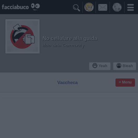

No cellulare alla guida
Idolo della Community
Yeah
Bleah
Vaccheca
≡ Menu