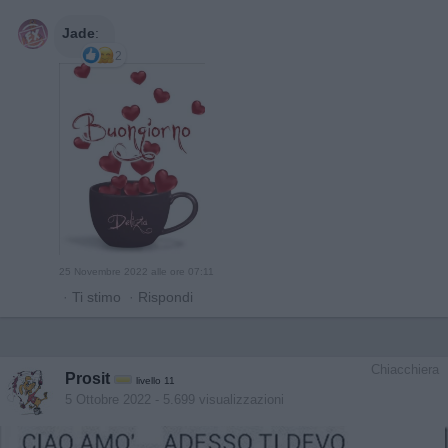
Jade
:
2
25 Novembre 2022 alle ore 07:11
·
Ti stimo
·
Rispondi
Chiacchiera
Prosit
livello 11
5 Ottobre 2022
- 5.699 visualizzazioni