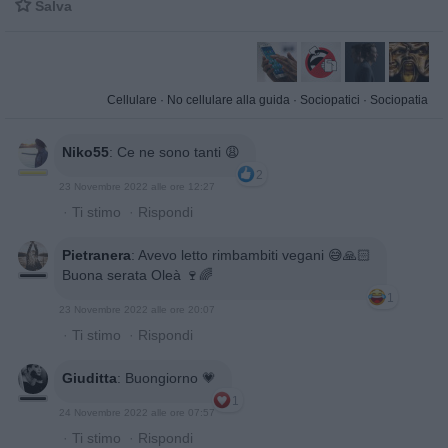

Salva
Cellulare
·
No cellulare alla guida
·
Sociopatici
·
Sociopatia
Niko55
:
Ce ne sono tanti 😩
2
23 Novembre 2022 alle ore 12:27
·
Ti stimo
·
Rispondi
Pietranera
:
Avevo letto rimbambiti vegani 😅🙏🏻
Buona serata Oleà 🍷🌈
1
23 Novembre 2022 alle ore 20:07
·
Ti stimo
·
Rispondi
Giuditta
:
Buongiorno 💗
1
24 Novembre 2022 alle ore 07:57
·
Ti stimo
·
Rispondi