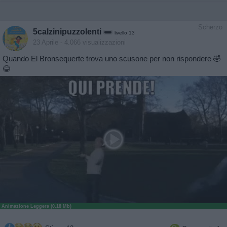
Scherzo
5calzinipuzzolenti
livello 13
23 Aprile
- 4.066 visualizzazioni
Quando El Bronsequerte trova uno scusone per non rispondere 🤣
😂
Animazione Leggera (0.18 Mb)