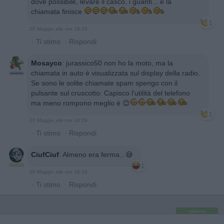
dove possibile, levare il casco, i guanti... e la
chiamata finisce
1
20 Maggio alle ore 18:26
·
Ti stimo
·
Rispondi
Mosayco
:
jurassico50 non ho la moto, ma la
chiamata in auto è visualizzata sul display della radio.
Se sono le solite chiamate spam spengo con il
pulsante sul cruscotto. Capisco l'utilità del telefono
ma meno rompono meglio è 😊
1
20 Maggio alle ore 18:29
·
Ti stimo
·
Rispondi
CiufCiuf
:
Almeno era ferma...😅
1
20 Maggio alle ore 18:34
·
Ti stimo
·
Rispondi
pubblicità