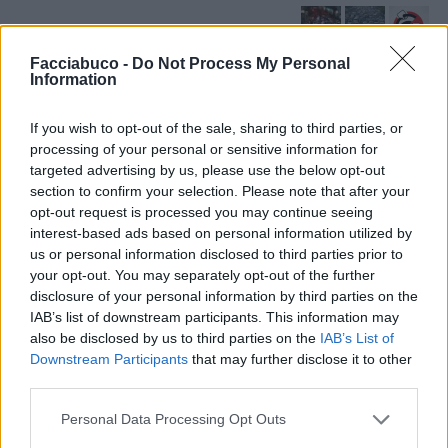
Facciabuco -
Do Not Process My Personal
Traffico
·
Ingorgo nel traffico
·
No cellulare alla guida
Information
Leggi i commenti precedenti...

If you wish to opt-out of the sale, sharing to third parties, or
processing of your personal or sensitive information for
Verdesmeraldo
:
Lonely che bello far vacanza. Sì io
targeted advertising by us, please use the below opt-out
bene grazie, ma sempre al lavoro 😮‍💨
section to confirm your selection. Please note that after your
☕☘️🤗
opt-out request is processed you may continue seeing
1
interest-based ads based on personal information utilized by
14 Maggio 2025 alle ore 10:54
us or personal information disclosed to third parties prior to
·
Ti stimo
·
Rispondi
your opt-out. You may separately opt-out of the further
disclosure of your personal information by third parties on the
Lonely
:
Verdesmeraldo ogni tanto fa bene staccare...
IAB’s list of downstream participants. This information may
😜
also be disclosed by us to third parties on the
IAB’s List of
1
Downstream Participants
that may further disclose it to other
14 Maggio 2025 alle ore 11:00
third parties.
·
Ti stimo
·
Rispondi
Personal Data Processing Opt Outs
Epaminonda
:
Buona giornata 😊