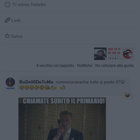
Ti stimo fratello

Link

Salva
Il vecchio col cappello
·
Notifiche
·
No cellulare alla guida
BuDell0DeTuMa
:
nonnocucaracha tutto a posto li?😮
1