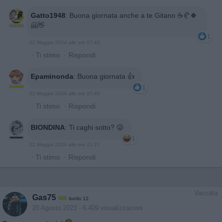
Gatto1948
:
Buona giornata anche a te Gitano ☕🥐🍀
🤗👋
1
22 Maggio 2024 alle ore 07:43
·
Ti stimo
·
Rispondi
Epaminonda
:
Buona giornata 👍
1
22 Maggio 2024 alle ore 07:48
·
Ti stimo
·
Rispondi
BIONDINA
:
Ti caghi sotto? 😜
1
22 Maggio 2024 alle ore 21:27
·
Ti stimo
·
Rispondi
Vaccata
Gas75
livello 12
20 Agosto 2023
- 6.409 visualizzazioni