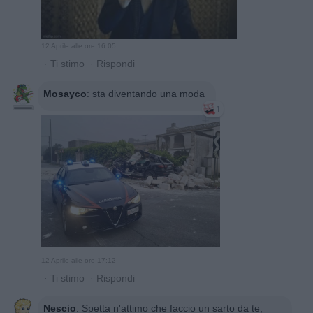
12 Aprile alle ore 16:05
·
Ti stimo
·
Rispondi
Mosayco
:
sta diventando una moda
1
12 Aprile alle ore 17:12
·
Ti stimo
·
Rispondi
Nescio
:
Spetta n'attimo che faccio un sarto da te,