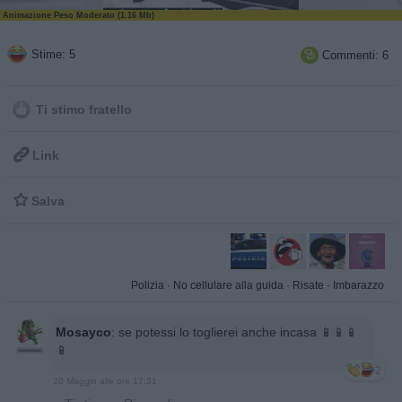
Animazione Peso Moderato (1.16 Mb)
Stime: 5
Commenti: 6

Ti stimo fratello

Link

Salva
Polizia
·
No cellulare alla guida
·
Risate
·
Imbarazzo
Mosayco
:
se potessi lo toglierei anche incasa 📱📱📱
📱
2
20 Maggio alle ore 17:31