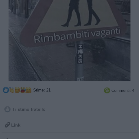
Stime: 21
Commenti: 4

Ti stimo fratello

Link