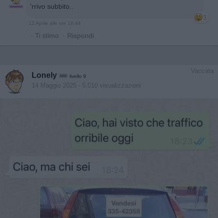
'rrivo subbito..
1
12 Aprile alle ore 18:44
·
Ti stimo
·
Rispondi
Vaccata
Lonely
livello 9
14 Maggio 2025
- 5.010 visualizzazioni