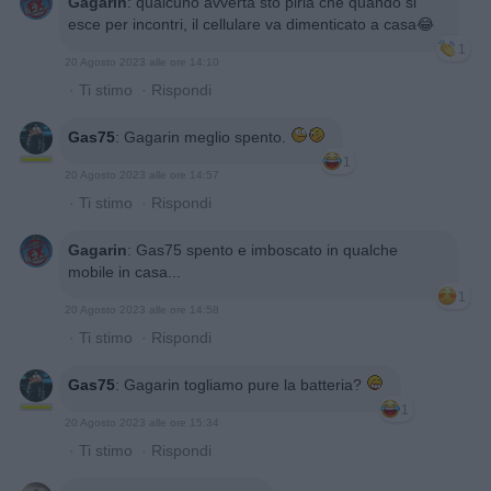
Gagarin
:
qualcuno avverta sto pirla che quando si
esce per incontri, il cellulare va dimenticato a casa😂
1
20 Agosto 2023 alle ore 14:10
·
Ti stimo
·
Rispondi
Gas75
:
Gagarin meglio spento.
1
20 Agosto 2023 alle ore 14:57
·
Ti stimo
·
Rispondi
Gagarin
:
Gas75 spento e imboscato in qualche
mobile in casa...
1
20 Agosto 2023 alle ore 14:58
·
Ti stimo
·
Rispondi
Gas75
:
Gagarin togliamo pure la batteria?
1
20 Agosto 2023 alle ore 15:34
·
Ti stimo
·
Rispondi