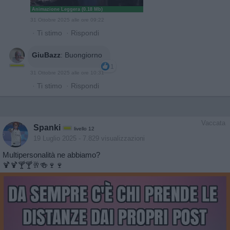
Animazione Leggera (0.18 Mb)
31 Ottobre 2025 alle ore 09:22
·
Ti stimo
·
Rispondi
GiuBazz
:
Buongiorno
1
31 Ottobre 2025 alle ore 10:31
·
Ti stimo
·
Rispondi
Vaccata
Spanki
livello 12
19 Luglio 2025
- 7.829 visualizzazioni
Multipersonalità ne abbiamo?
🍹🍹🍸🍸🥂🍻🍷🍷