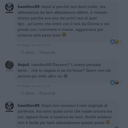
hamilton89
:
Anjuli si perchè non durò molto, ma
abbastanza da fare abbastanza vittime, è rimasto
storico perchè era uno dei primi casi di quel
tipo...un'uomo che entrò con il nick da Donna e nei
privati con i commenti e meme, agganciava per
scherzo tanti pesci lessi
2
29 Maggio alle ore 20:15
·
Ti stimo
·
Rispondi
Anjuli
:
hamilton89 Davvero? L'aveva pensata
bene....che tu sappia si sa chi fosse? Spero non sia
ancora qui sotto altro nic 😅
2
29 Maggio alle ore 20:26
·
Ti stimo
·
Rispondi
hamilton89
:
Anjuli non conosco il nick originale di
partenza, ma sono quasi certo che esiste ancora tra
noi, oppure forse ci osserva da fuori, finchè esisterà
non è facile per tanti abbandonare questo posto