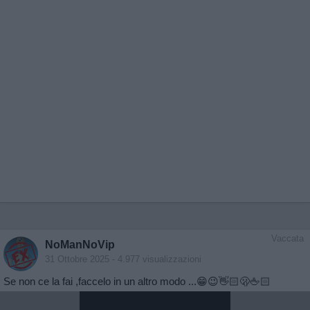
Vaccata
NoManNoVip
31 Ottobre 2025
- 4.977 visualizzazioni
Se non ce la fai ,faccelo in un altro modo ...😁😉👋🏻🫢🖕🏻