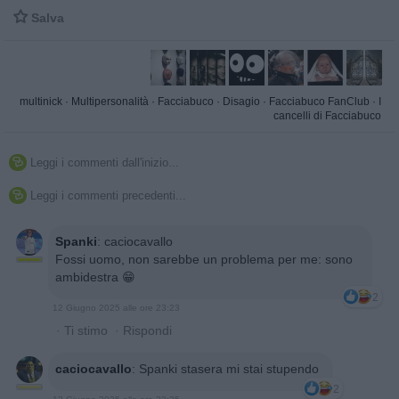

Salva
multinick
·
Multipersonalità
·
Facciabuco
·
Disagio
·
Facciabuco FanClub
·
I
cancelli di Facciabuco
Leggi i commenti dall'inizio...

Leggi i commenti precedenti...

Spanki
:
caciocavallo
Fossi uomo, non sarebbe un problema per me: sono
ambidestra 😁
2
12 Giugno 2025 alle ore 23:23
·
Ti stimo
·
Rispondi
caciocavallo
:
Spanki stasera mi stai stupendo
2