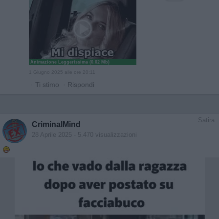
Animazione Leggerissima (0.02 Mb)
1 Giugno 2025 alle ore 20:11
·
Ti stimo
·
Rispondi
Satira
CriminalMind
28 Aprile 2025
- 5.470 visualizzazioni