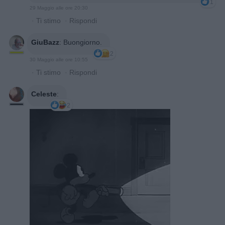
1
29 Maggio alle ore 20:30
·
Ti stimo
·
Rispondi
GiuBazz
:
Buongiorno.
2
30 Maggio alle ore 10:55
·
Ti stimo
·
Rispondi
Celeste
:
2