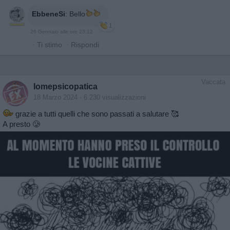
EbbeneSi
:
Bello
1
26 Gennaio alle ore 23:12
·
Ti stimo
·
Rispondi
Vaccata
Iomepsicopatica
18 Marzo 2024
- 6.230 visualizzazioni
grazie a tutti quelli che sono passati a salutare 🥰
A presto 🥲