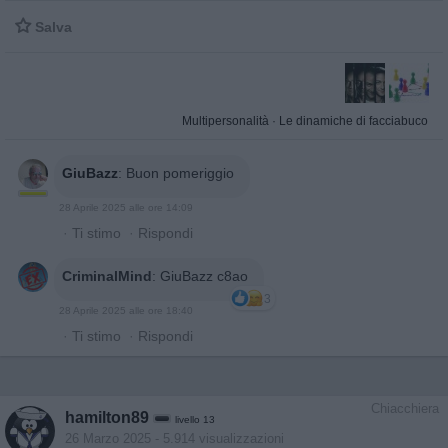

Salva
Multipersonalità
·
Le dinamiche di facciabuco
GiuBazz
:
Buon pomeriggio
28 Aprile 2025 alle ore 14:09
·
Ti stimo
·
Rispondi
CriminalMind
:
GiuBazz c8ao
3
28 Aprile 2025 alle ore 18:40
·
Ti stimo
·
Rispondi
Chiacchiera
hamilton89
livello 13
26 Marzo 2025
- 5.914 visualizzazioni