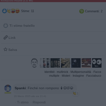
Animazione Pesante (3.21 Mb)
Stime: 11
Commenti: 2

Ti stimo fratello

Link

Salva
Identikit
·
multinick
·
Multipersonalità
·
Facce
multiple
·
Misteri
·
Indagine
·
Facciabuco
Spanki
:
Finché non rompono 🤷😅🤣😂
1
26 Marzo 2025 alle ore 21:41
·
Ti stimo
·
Rispondi