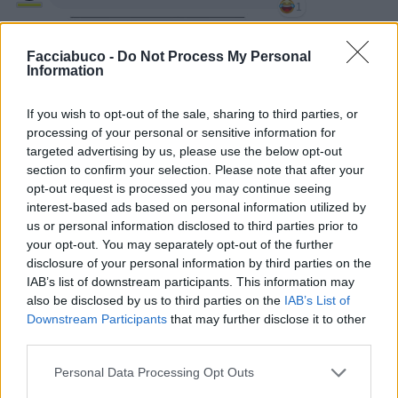
1
Facciabuco -
Do Not Process My Personal
Information
If you wish to opt-out of the sale, sharing to third parties, or
processing of your personal or sensitive information for
targeted advertising by us, please use the below opt-out
21 Luglio 2025 alle ore 14:47
section to confirm your selection. Please note that after your
·
Ti stimo
·
Rispondi
opt-out request is processed you may continue seeing
interest-based ads based on personal information utilized by
Nicktuttipresi
:
Spanki avrai notizie dal mio avvocato,
us or personal information disclosed to third parties prior to
non si fa perdere tempo così, alle persone
your opt-out. You may separately opt-out of the further
1
disclosure of your personal information by third parties on the
IAB’s list of downstream participants. This information may
also be disclosed by us to third parties on the
IAB’s List of
Downstream Participants
that may further disclose it to other
third parties.
Personal Data Processing Opt Outs