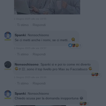
1 Giugno 2025 alle ore 19:55
·
Ti stimo
·
Rispondi
Spanki
:
Nonsochisono
Se ci metti anche i nomi, se ci metti...
3
1 Giugno 2025 alle ore 19:57
·
Ti stimo
·
Rispondi
Nonsochisono
:
Spanki si e poi io come mi diverto
🤌🏻..sono il top livello pro Max su Facciabuco
2
1 Giugno 2025 alle ore 20:00
·
Ti stimo
·
Rispondi
Spanki
:
Nonsochisono
Chiedo scusa per la domanda inopportuna 😂
2