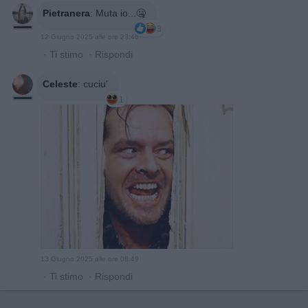
Pietranera
:
Muta io...🤐
3
12 Giugno 2025 alle ore 23:46
·
Ti stimo
·
Rispondi
Celeste
:
cuciu'
1
13 Giugno 2025 alle ore 08:49
·
Ti stimo
·
Rispondi