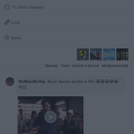
Ti stimo fratello

Link

Salva
Bipolari
·
Treni
·
Uomini e Donne
·
Multipersonalità
NoManNoVip
:
Buon lavoro anche a Voi! 😁😁😁😁😁
👋🏻