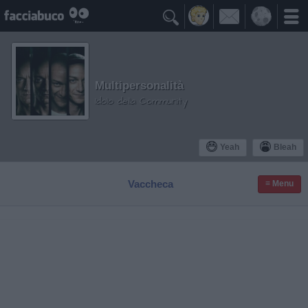

Multipersonalità
Idolo della Community
Yeah
Bleah
Vaccheca
≡ Menu