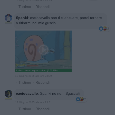
12 Giugno 2025 alle ore 23:25
·
Ti stimo
·
Rispondi
Spanki
:
caciocavallo non ti ci abituare, potrei tornare
a ritirarmi nel mio guscio
2
Animazione Leggerissima (0.03 Mb)
12 Giugno 2025 alle ore 23:29
·
Ti stimo
·
Rispondi
caciocavallo
:
Spanki no no... Sgusciati
2
12 Giugno 2025 alle ore 23:31
·
Ti stimo
·
Rispondi