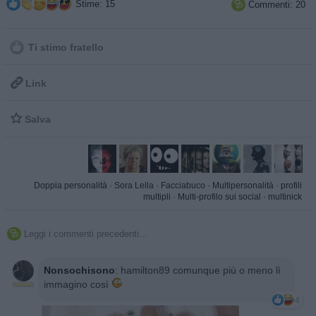
Stime: 15
Commenti: 20

Ti stimo fratello

Link

Salva
Doppia personalità
·
Sora Lella
·
Facciabuco
·
Multipersonalità
·
profili
multipli
·
Multi-profilo sui social
·
multinick
Leggi i commenti precedenti...

Nonsochisono
:
hamilton89 comunque più o meno lì
immagino così
4