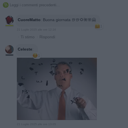
Leggi i commenti precedenti...

CuoreMatto
:
Buona giornata 🍺🍺🌻🌺🌸🤗
1
21 Luglio 2025 alle ore 12:16
·
Ti stimo
·
Rispondi
Celeste
:
1
21 Luglio 2025 alle ore 13:05