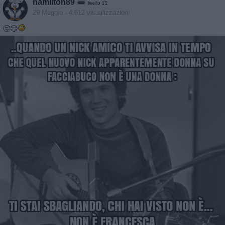
hamilton89
livello 13
29 Maggio
- 4.612 visualizzazioni
🤔😏