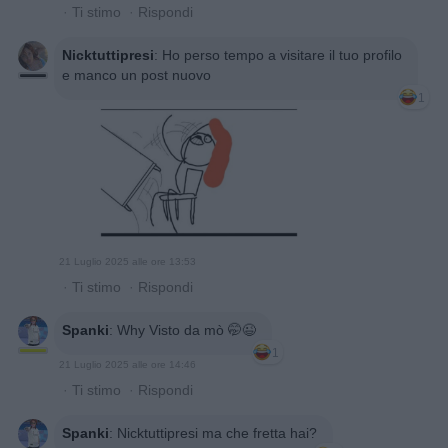
·
Ti stimo
·
Rispondi
Nicktuttipresi
:
Ho perso tempo a visitare il tuo profilo
e manco un post nuovo
1
21 Luglio 2025 alle ore 13:53
·
Ti stimo
·
Rispondi
Spanki
:
Why Visto da mò 🤭😉
1
21 Luglio 2025 alle ore 14:46
·
Ti stimo
·
Rispondi
Spanki
:
Nicktuttipresi ma che fretta hai?