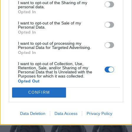
I want to opt-out of the Sharing of my
21 Luglio 2025 alle ore 14:48
personal data.
·
Ti stimo
·
Rispondi
Opted In
I want to opt-out of the Sale of my
Personal Data.
Vaccata
Opted In
hamilton89
livello 13
12 Giugno 2025
- 5.433 visualizzazioni
I want to opt-out of processing my
Personal Data for Targeted Advertising.
🤔😏
Opted In
I want to opt-out of Collection, Use,
Retention, Sale, and/or Sharing of my
Personal Data that Is Unrelated with the
Purposes for which it was collected.
Opted Out
CONFIRM
Data Deletion
Data Access
Privacy Policy