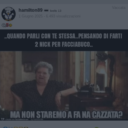
Vaccata
hamilton89
livello 13
1 Giugno 2025
- 6.493 visualizzazioni
🤔