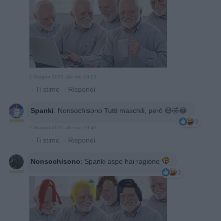
1 Giugno 2025 alle ore 19:03
·
Ti stimo
·
Rispondi
Spanki
:
Nonsochisono Tutti maschili, però 😅🤣😂
3
1 Giugno 2025 alle ore 19:49
·
Ti stimo
·
Rispondi
Nonsochisono
:
Spanki aspe hai ragione
3