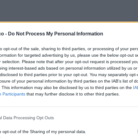
co -
Do Not Process My Personal Information
to opt-out of the sale, sharing to third parties, or processing of your per
formation for targeted advertising by us, please use the below opt-out s
r selection. Please note that after your opt-out request is processed y
Chiacchiera
STARZ
livello 9
eing interest-based ads based on personal information utilized by us or
4 Maggio
- 5.219 visualizzazioni
disclosed to third parties prior to your opt-out. You may separately opt-
losure of your personal information by third parties on the IAB’s list of
. This information may also be disclosed by us to third parties on the
IA
Participants
that may further disclose it to other third parties.
l Data Processing Opt Outs
o opt-out of the Sharing of my personal data.