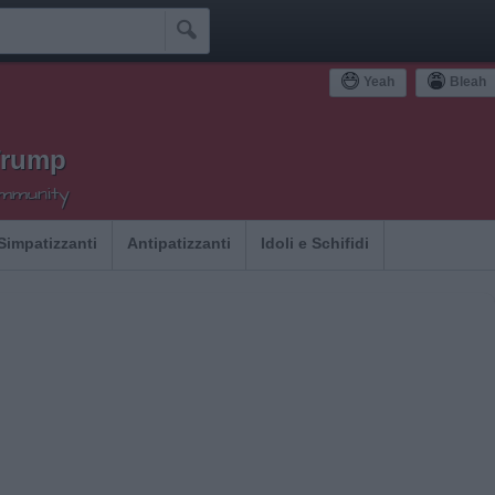

Yeah
Bleah
Trump
ommunity
Simpatizzanti
Antipatizzanti
Idoli e Schifidi