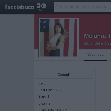
Melania 
Idolo della C
Vaccheca
Dettagli
Idolo
Post Unici: 179
Yeah:
11
Bleah:
2
Visite Totali: 69.802