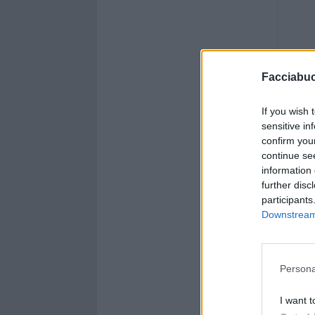
Facciabu
If you wish 
sensitive in
confirm you
continue se
information 
further disc
participants
Downstream 
Persona
I want t