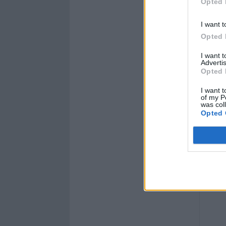
Opted 
I want t
Opted 
I want 
Advertis
Opted 
I want t
of my P
was col
Opted 