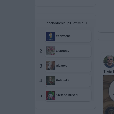
Facciabuchini più attivi quì
1
carlettone
2
Quaranty
3
picatwo
Ti sta
4
Potiomkin
5
Stefano Busani