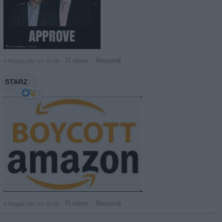
·
Ti stimo
·
Rispondi
4 Maggio alle ore 09:26
STARZ
:
2
·
Ti stimo
·
Rispondi
4 Maggio alle ore 09:28