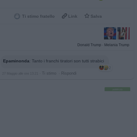


Ti stimo fratello
Link
Salva
Donald Trump
·
Melania Trump
Epaminonda
:
Tanto i franchi tiratori son tutti strabici
2
·
Ti stimo
·
Rispondi
27 Maggio alle ore 13:21
pubblicità