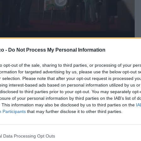
ne Pesantissima (6.58 Mb)
co -
Do Not Process My Personal Information
Stime: 5
Commenti: 2

to opt-out of the sale, sharing to third parties, or processing of your per
formation for targeted advertising by us, please use the below opt-out s


Ti stimo fratello
Link
Salva
r selection. Please note that after your opt-out request is processed y
eing interest-based ads based on personal information utilized by us or
disclosed to third parties prior to your opt-out. You may separately opt-
losure of your personal information by third parties on the IAB’s list of
. This information may also be disclosed by us to third parties on the
IA
Cinema
·
Flipper
·
Giudicare
·
LA NUMERO 1
Participants
that may further disclose it to other third parties.
jurassico50
:
il titolo è Flipper, l uomo che ha salvato il
gioco, (2022)
l Data Processing Opt Outs
1