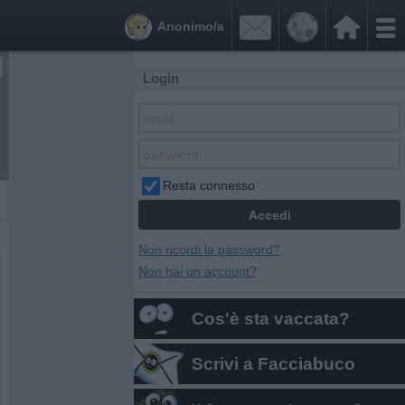


Anonimo/a
Login
Resta connesso
Non ricordi la password?
Non hai un account?
Cos'è sta vaccata?
Scrivi a Facciabuco