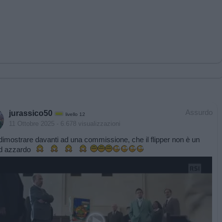
Assurdo
jurassico50
livello 12
11 Ottobre 2025
- 6.678 visualizzazioni
imostrare davanti ad una commissione, che il flipper non è un
 d azzardo