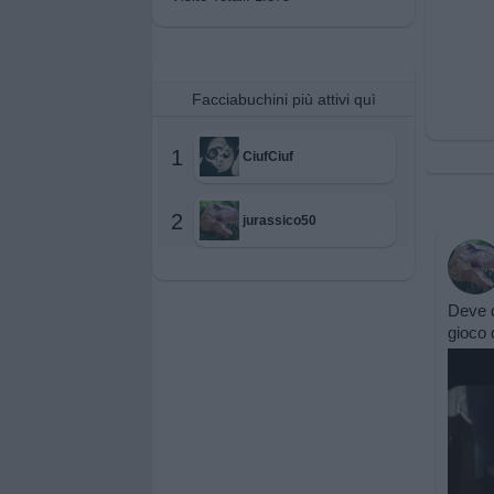
Facciabuchini più attivi quì
1
CiufCiuf
2
jurassico50
Deve d
gioco