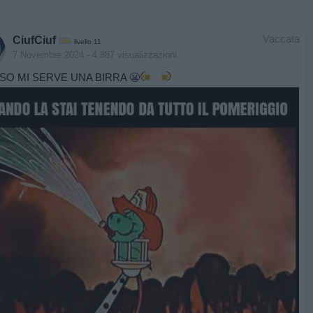
Vaccata
CiufCiuf
livello 11
7 Novembre 2024
- 4.887 visualizzazioni
SO MI SERVE UNA BIRRA 😬