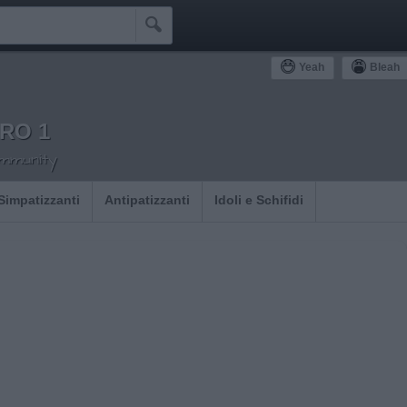

Yeah
Bleah
RO 1
ommunity
Simpatizzanti
Antipatizzanti
Idoli e Schifidi