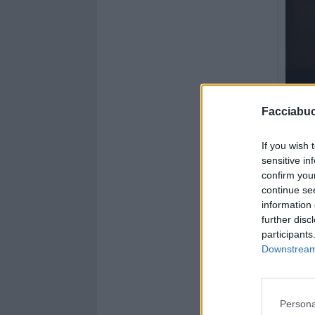
Animazio
Facciabu
If you wish 
sensitive in
confirm you
continue se
information 
further disc
participants
Downstream 
Persona