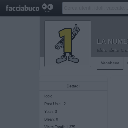
LA NUME
Idolo della C
Vaccheca
Dettagli
Idolo
Post Unici: 2
Yeah:
0
Bleah:
0
Visite Totali: 1.375