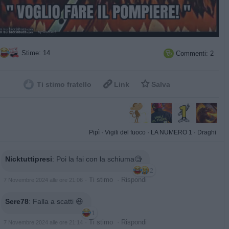
Stime: 14
Commenti: 2



Ti stimo fratello
Link
Salva
Pipì
·
Vigili del fuoco
·
LA NUMERO 1
·
Draghi
Nicktuttipresi
:
Poi la fai con la schiuma🧐
2
·
Ti stimo
·
Rispondi
7 Novembre 2024 alle ore 21:06
Sere78
:
Falla a scatti 😆
1
·
Ti stimo
·
Rispondi
7 Novembre 2024 alle ore 21:14