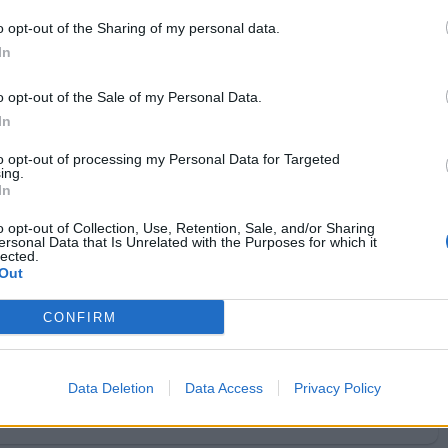
·
Ti stimo
·
Rispondi
11 Ottobre 2025 alle ore 18:09
o opt-out of the Sharing of my personal data.
GiuBazz
:
Buonanotte
In
1
·
Ti stimo
·
Rispondi
11 Ottobre 2025 alle ore 23:13
o opt-out of the Sale of my Personal Data.
In
pubblicità
to opt-out of processing my Personal Data for Targeted
ing.
In
o opt-out of Collection, Use, Retention, Sale, and/or Sharing
ersonal Data that Is Unrelated with the Purposes for which it
lected.
Out
CONFIRM
Data Deletion
Data Access
Privacy Policy