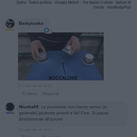
Satira
·
Satira politica
·
Giorgia Meloni
·
The Italian Culture
·
Italiani di
merda
·
NosferatuPlus
Barbyturiko
:
2
10 Luglio alle ore 18:33
·
Ti stimo
·
Rispondi
Niusha93
:
Le promesse non hanno senso (in
generale) piuttosto prendi e fai! Fine. Si passa
direttamente all'azione
12 Luglio alle ore 18:10