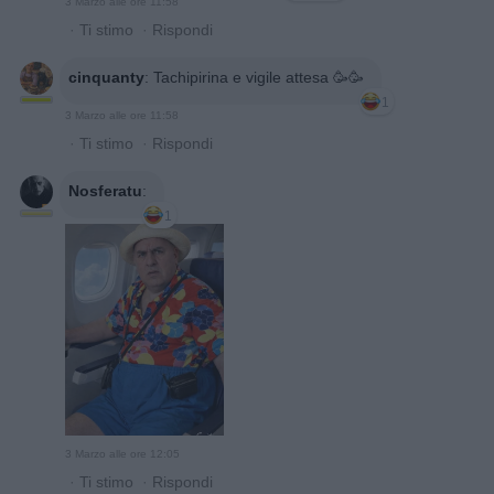
3 Marzo alle ore 11:58
·
Ti stimo
·
Rispondi
cinquanty
:
Tachipirina e vigile attesa 🥳🥳
1
3 Marzo alle ore 11:58
·
Ti stimo
·
Rispondi
Nosferatu
:
1
3 Marzo alle ore 12:05
·
Ti stimo
·
Rispondi