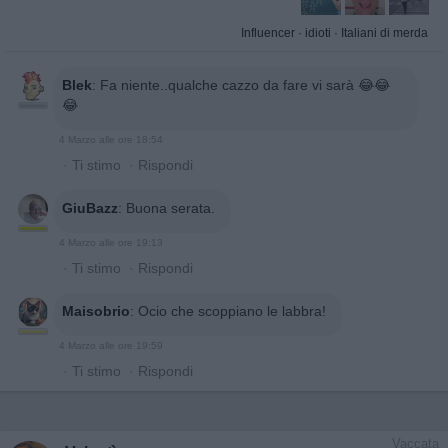
Influencer
·
idioti
·
Italiani di merda
Blek
:
Fa niente..qualche cazzo da fare vi sarà 😂😂
😂
4 Marzo alle ore 18:54
·
Ti stimo
·
Rispondi
GiuBazz
:
Buona serata.
4 Marzo alle ore 19:13
·
Ti stimo
·
Rispondi
Maisobrio
:
Ocio che scoppiano le labbra!
4 Marzo alle ore 19:59
·
Ti stimo
·
Rispondi
Vaccata