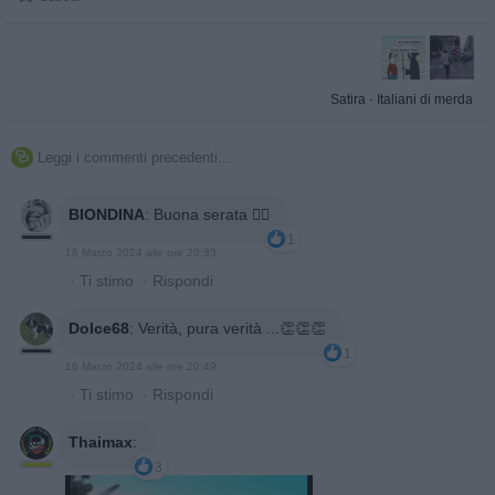
Satira
·
Italiani di merda
Leggi i commenti precedenti...

BIONDINA
:
Buona serata 🙋‍♀️
1
16 Marzo 2024 alle ore 20:33
·
Ti stimo
·
Rispondi
Dolce68
:
Verità, pura verità ...👏👏👏
1
16 Marzo 2024 alle ore 20:49
·
Ti stimo
·
Rispondi
Thaimax
:
3