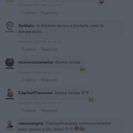
1
5 Dicembre 2024 alle ore 17:59
·
Ti stimo
·
Rispondi
Soldato
:
Io inizierei da ora a portarla, visto le
temperature......
5 Dicembre 2024 alle ore 18:21
·
Ti stimo
·
Rispondi
nonnocucaracha
:
Buona serata
1
5 Dicembre 2024 alle ore 19:47
·
Ti stimo
·
Rispondi
CapitanFracassa
:
buona serata 🥂🥂
1
5 Dicembre 2024 alle ore 19:55
·
Ti stimo
·
Rispondi
marcosegna
:
CapitanFracassa nonnocucaracha
buon giorno a Voi, Amici