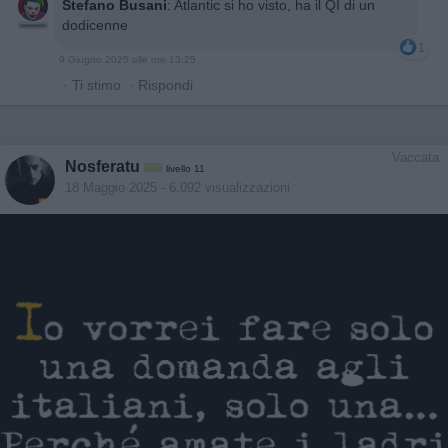
Stefano Busani
:
Atlantic si ho visto, ha il QI di un
dodicenne
1
9 Giugno 2025 alle ore 13:25
·
Ti stimo
·
Rispondi
Vaccata
Nosferatu
livello 11
18 Maggio 2025
- 6.092 visualizzazioni