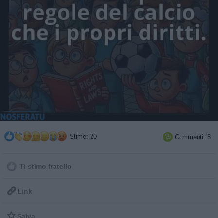
Stime: 20
Commenti: 8

Ti stimo fratello

Link

Salva