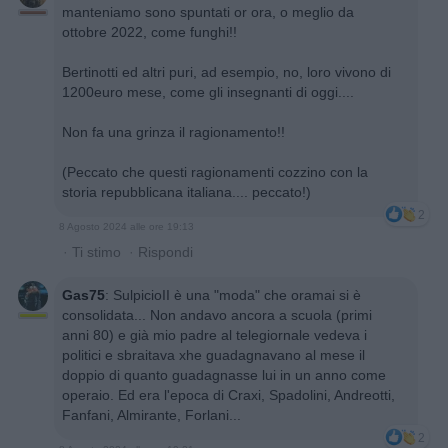
manteniamo sono spuntati or ora, o meglio da
ottobre 2022, come funghi!!
Bertinotti ed altri puri, ad esempio, no, loro vivono di
1200euro mese, come gli insegnanti di oggi....
Non fa una grinza il ragionamento!!
(Peccato che questi ragionamenti cozzino con la
storia repubblicana italiana.... peccato!)
2
8 Agosto 2024 alle ore 19:13
·
Ti stimo
·
Rispondi
Gas75
:
SulpicioII è una "moda" che oramai si è
consolidata... Non andavo ancora a scuola (primi
anni 80) e già mio padre al telegiornale vedeva i
politici e sbraitava xhe guadagnavano al mese il
doppio di quanto guadagnasse lui in un anno come
operaio. Ed era l'epoca di Craxi, Spadolini, Andreotti,
Fanfani, Almirante, Forlani...
2