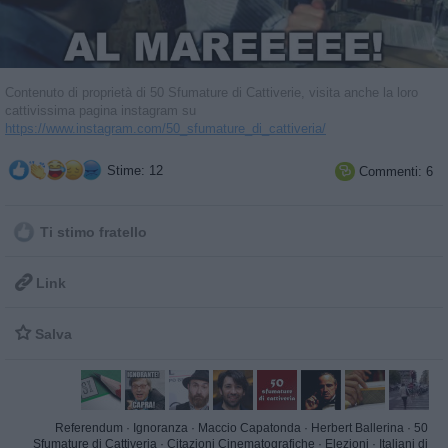
Contenuto di proprietà di 50 Sfumature di Cattiverie, visita anche la loro
cattivissima pagina instagram su
https://www.instagram.com/50_sfumature_di_cattiveria/
Stime: 12
Commenti: 6

Ti stimo fratello

Link

Salva
Referendum
·
Ignoranza
·
Maccio Capatonda
·
Herbert Ballerina
·
50
Sfumature di Cattiveria
·
Citazioni Cinematografiche
·
Elezioni
·
Italiani di