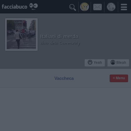

Italiani di merda
Idolo della Community
Yeah
Bleah
Vaccheca
≡ Menu