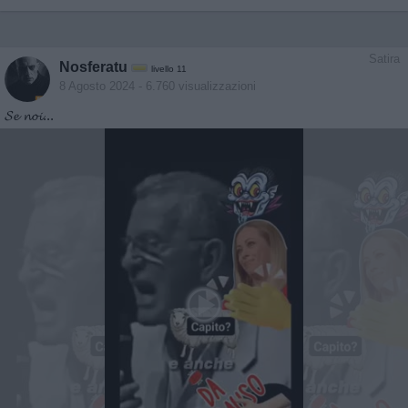
Satira
Nosferatu
livello 11
8 Agosto 2024
- 6.760 visualizzazioni
𝓢𝓮 𝓷𝓸𝓲...