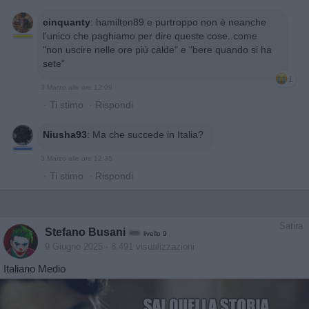
cinquanty
:
hamilton89 e purtroppo non è neanche
l'unico che paghiamo per dire queste cose..come
"non uscire nelle ore più calde" e "bere quando si ha
sete"
1
3 Marzo alle ore 12:09
·
Ti stimo
·
Rispondi
Niusha93
:
Ma che succede in Italia?
3 Marzo alle ore 12:35
·
Ti stimo
·
Rispondi
Satira
Stefano Busani
livello 9
9 Giugno 2025
- 8.491 visualizzazioni
Italiano Medio