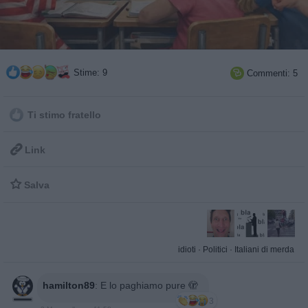
Stime: 9
Commenti: 5

Ti stimo fratello

Link

Salva
idioti
·
Politici
·
Italiani di merda
hamilton89
:
E lo paghiamo pure 🫣
3