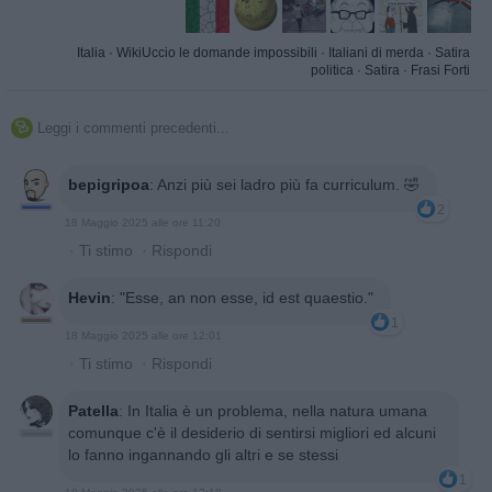
Italia
·
WikiUccio le domande impossibili
·
Italiani di merda
·
Satira
politica
·
Satira
·
Frasi Forti
Leggi i commenti precedenti...

bepigripoa
:
Anzi più sei ladro più fa curriculum. 🤣
2
18 Maggio 2025 alle ore 11:20
·
Ti stimo
·
Rispondi
Hevin
:
"Esse, an non esse, id est quaestio."
1
18 Maggio 2025 alle ore 12:01
·
Ti stimo
·
Rispondi
Patella
:
In Italia è un problema, nella natura umana
comunque c'è il desiderio di sentirsi migliori ed alcuni
lo fanno ingannando gli altri e se stessi
1