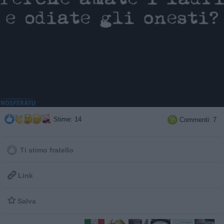
Stime: 14
Commenti: 7

Ti stimo fratello

Link

Salva