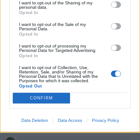
·
Ti stimo
·
Rispondi
I want to opt-out of the Sharing of my
personal data.
Opted In
Stefano Busani
:
Junio8 sei semianalfabeta, evita i
commenti
I want to opt-out of the Sale of my
1
Personal Data.
9 Giugno 2025 alle ore 10:09
Opted In
·
Ti stimo
·
Rispondi
I want to opt-out of processing my
Personal Data for Targeted Advertising.
Atlantic
:
Stefano-Busani rispondergli e solo fiato
Opted In
sprecato....
1
I want to opt-out of Collection, Use,
9 Giugno 2025 alle ore 10:19
Retention, Sale, and/or Sharing of my
Personal Data that Is Unrelated with the
·
Ti stimo
·
Rispondi
Purposes for which it was collected.
Opted Out
Junio8
:
Stefano-Busani detto da te che sei
completamente analfabeta non può essere che un
CONFIRM
complimento... La tua immagine rispecchia quello che
sei un pagliaccio 🤡
Data Deletion
Data Access
Privacy Policy
9 Giugno 2025 alle ore 11:00
·
Ti stimo
·
Rispondi