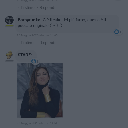
18 Maggio 2025 alle ore 12:18
·
Ti stimo
·
Rispondi
Barbyturiko
:
C'è il culto del più furbo, questo è il
peccato originale 😔😔😔
1
18 Maggio 2025 alle ore 14:05
·
Ti stimo
·
Rispondi
STARZ
:
1
23 Maggio 2025 alle ore 14:50