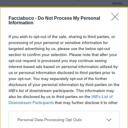
merda
Facciabuco -
Do Not Process My Personal
Orsoinpiedi
:
Information
2
If you wish to opt-out of the sale, sharing to third parties, or
processing of your personal or sensitive information for
targeted advertising by us, please use the below opt-out
section to confirm your selection. Please note that after your
opt-out request is processed you may continue seeing
interest-based ads based on personal information utilized by
us or personal information disclosed to third parties prior to
your opt-out. You may separately opt-out of the further
disclosure of your personal information by third parties on the
9 Giugno 2025 alle ore 09:37
IAB’s list of downstream participants. This information may
·
Ti stimo
·
Rispondi
also be disclosed by us to third parties on the
IAB’s List of
Downstream Participants
that may further disclose it to other
Junio8
:
E niente fate talmente schifo a tutti poveri
third parties.
sinistri
Personal Data Processing Opt Outs
9 Giugno 2025 alle ore 10:03