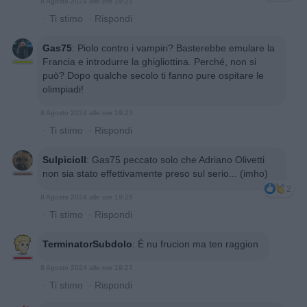
8 Agosto 2024 alle ore 19:21
·
Ti stimo
·
Rispondi
Gas75
:
Piolo contro i vampiri? Basterebbe emulare la
Francia e introdurre la ghigliottina. Perché, non si
può? Dopo qualche secolo ti fanno pure ospitare le
olimpiadi!
8 Agosto 2024 alle ore 19:23
·
Ti stimo
·
Rispondi
SulpicioII
:
Gas75 peccato solo che Adriano Olivetti
non sia stato effettivamente preso sul serio... (imho)
2
8 Agosto 2024 alle ore 19:25
·
Ti stimo
·
Rispondi
TerminatorSubdolo
:
È nu frucion ma ten raggion
8 Agosto 2024 alle ore 19:27
·
Ti stimo
·
Rispondi