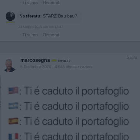
·
Ti stimo
·
Rispondi
Nosferatu
:
STARZ Bau bau?
23 Maggio 2025 alle ore 16:47
·
Ti stimo
·
Rispondi
Satira
marcosegna
livello 12
5 Dicembre 2024
- 4.646 visualizzazioni