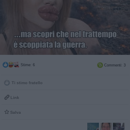
Stime: 6
Commenti: 3

Ti stimo fratello

Link

Salva