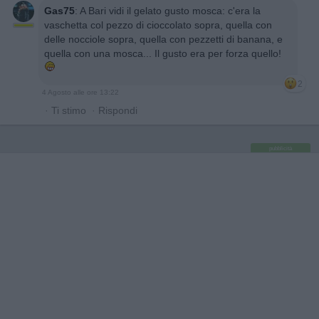
Gas75
:
A Bari vidi il gelato gusto mosca: c'era la
vaschetta col pezzo di cioccolato sopra, quella con
delle nocciole sopra, quella con pezzetti di banana, e
quella con una mosca... Il gusto era per forza quello!
2
4 Agosto alle ore 13:22
·
Ti stimo
·
Rispondi
pubblicità