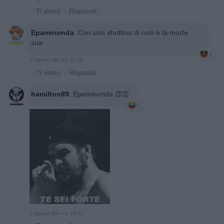
·
Ti stimo
·
Rispondi
Epaminonda
:
Con uno shottino di rum è la morte
sua
2
1 Agosto alle ore 22:08
·
Ti stimo
·
Rispondi
hamilton89
:
Epaminonda 👏👏
1
1 Agosto alle ore 22:11