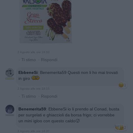
2 Agosto alle ore 18:10
·
Ti stimo
·
Rispondi
EbbeneSi
:
Benemerita59 Questi non li ho mai trovati
in giro
1
2 Agosto alle ore 18:15
·
Ti stimo
·
Rispondi
Benemerita59
:
EbbeneSi io li prendo al Conad, busta
per surgelati e ghiaccioli da borsa frigo; ci vorrebbe
un mini igloo con questo caldo🥵
2
2 Agosto alle ore 18:37