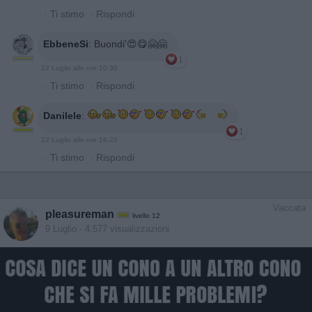
·
Ti stimo
·
Rispondi
EbbeneSi
:
Buondi'😍😋🤗🤗
1
22 Luglio alle ore 10:30
·
Ti stimo
·
Rispondi
Danilele
:
1
22 Luglio alle ore 16:20
·
Ti stimo
·
Rispondi
Vaccata
pleasureman
livello 12
9 Luglio
- 4.577 visualizzazioni