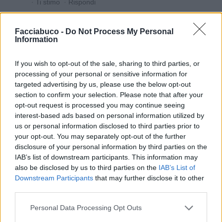
·
Ti stimo
·
Rispondi
EbbeneSi
:
Va nelle erotiche😍😋
Facciabuco -
Do Not Process My Personal
2
Information
1 Agosto alle ore 22:16
·
Ti stimo
·
Rispondi
If you wish to opt-out of the sale, sharing to third parties, or
processing of your personal or sensitive information for
targeted advertising by us, please use the below opt-out
Satira
Quaranty
section to confirm your selection. Please note that after your
livello 12
24 Luglio
- 4.601 visualizzazioni
opt-out request is processed you may continue seeing
interest-based ads based on personal information utilized by
Buona serata FaBu
us or personal information disclosed to third parties prior to
your opt-out. You may separately opt-out of the further
disclosure of your personal information by third parties on the
IAB’s list of downstream participants. This information may
also be disclosed by us to third parties on the
IAB’s List of
Downstream Participants
that may further disclose it to other
third parties.
Personal Data Processing Opt Outs