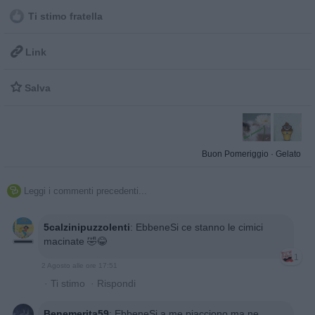
Ti stimo fratella

Link

Salva
Buon Pomeriggio
·
Gelato
Leggi i commenti precedenti...

5calzinipuzzolenti
:
EbbeneSi ce stanno le cimici
macinate 🤣😂
1
2 Agosto alle ore 17:51
·
Ti stimo
·
Rispondi
Benemerita59
:
EbbeneSi a me piacciono ma ne