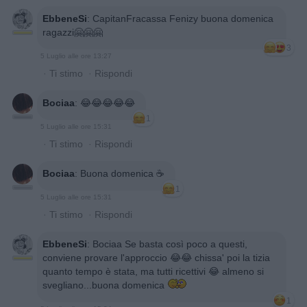
EbbeneSi
:
CapitanFracassa Fenizy buona domenica
ragazzi🤗🤗🤗
3
5 Luglio alle ore 13:27
·
Ti stimo
·
Rispondi
Bociaa
:
😂😂😂😂😂
1
5 Luglio alle ore 15:31
·
Ti stimo
·
Rispondi
Bociaa
:
Buona domenica ☕️
1
5 Luglio alle ore 15:31
·
Ti stimo
·
Rispondi
EbbeneSi
:
Bociaa Se basta così poco a questi,
conviene provare l'approccio 😂😂 chissa' poi la tizia
quanto tempo è stata, ma tutti ricettivi 😂 almeno si
svegliano...buona domenica
1