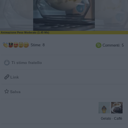
Animazione Peso Moderato (1.45 Mb)
Stime: 8
Commenti: 5

Ti stimo fratello

Link

Salva
Gelato
·
Caffè