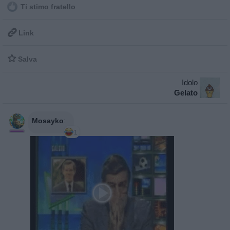
Ti stimo fratello

Link

Salva
Idolo
Gelato
Mosayko
:
1