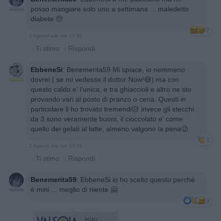
posso mangiare solo uno a settimana ... maledetto
diabete 🥺
2
2 Agosto alle ore 17:59
·
Ti stimo
·
Rispondi
EbbeneSi
:
Benemerita59 Mi spiace, io nemmeno
dovrei ( se mi vedesse il dottor Now!😅) ma con
questo caldo e' l'unica, e tra ghiaccioli e altro ne sto
provando vari al posto di pranzo o cena. Questi in
particolare li ho trovato tremendi😥 invece gli stecchi
da 3 sono veramente buoni, il cioccolato e' come
quello dei gelati al latte, almeno valgono la pena😉
1
2 Agosto alle ore 18:06
·
Ti stimo
·
Rispondi
Benemerita59
:
EbbeneSi io ho scelto questo perché
è mini ... meglio di niente 🤗
3