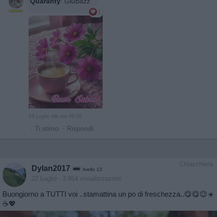
Quaranty
:
GiuBazz
1
25 Luglio alle ore 09:36
·
Ti stimo
·
Rispondi
Chiacchiera
Dylan2017
livello 13
22 Luglio
- 3.954 visualizzazioni
Buongiorno a TUTTI voi ..stamattina un po di freschezza..😋😋😉☀️
☕️💖