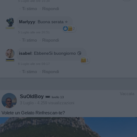
5 Luglio alle ore 15:34
·
Ti stimo
·
Rispondi
Marlyyy
:
Buona serata ⭐️
2
5 Luglio alle ore 20:51
·
Ti stimo
·
Rispondi
isabel
:
EbbeneSi buongiorno 😘
1
6 Luglio alle ore 09:17
·
Ti stimo
·
Rispondi
Vaccata
SuOldBoy
livello 13
3 Luglio
- 4.259 visualizzazioni
Volete un Gelato Rinfrescan-te?