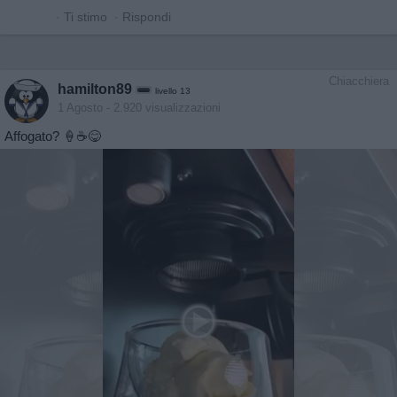
·
Ti stimo
·
Rispondi
Chiacchiera
hamilton89
livello 13
1 Agosto
- 2.920 visualizzazioni
Affogato? 🍦☕️😋