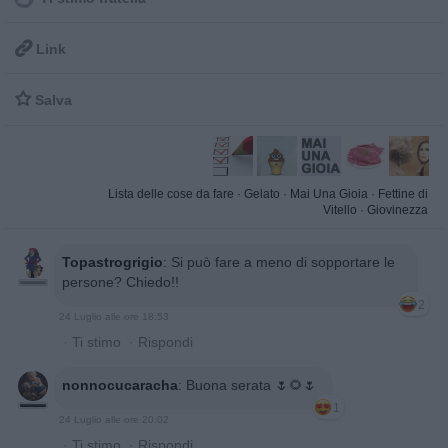

Link

Salva
Lista delle cose da fare
·
Gelato
·
Mai Una Gioia
·
Fettine di
Vitello
·
Giovinezza
Topastrogrigio
:
Si può fare a meno di sopportare le
persone? Chiedo!!
2
24 Luglio alle ore 18:53
·
Ti stimo
·
Rispondi
nonnocucaracha
:
Buona serata 🌷🌻🌷
1
24 Luglio alle ore 20:02
·
Ti stimo
·
Rispondi