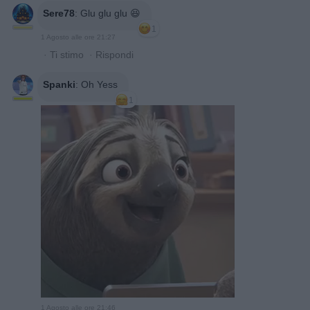
Sere78
:
Glu glu glu 😆
1
1 Agosto alle ore 21:27
·
Ti stimo
·
Rispondi
Spanki
:
Oh Yess
1
1 Agosto alle ore 21:46