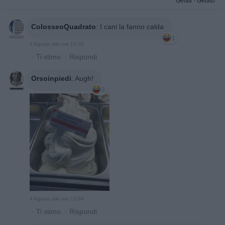
Gelati
·
Gelato
ColosseoQuadrato
:
I cani la fanno calda
1
4 Agosto alle ore 13:00
·
Ti stimo
·
Rispondi
Orsoinpiedi
:
Augh!
3
4 Agosto alle ore 13:04
·
Ti stimo
·
Rispondi