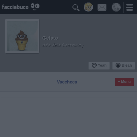

Gelato
Idolo della Community
Yeah
Bleah
Vaccheca
≡ Menu