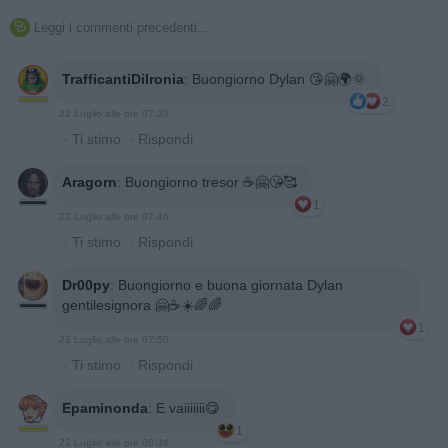
Leggi i commenti precedenti...

TrafficantiDiIronia
:
Buongiorno Dylan 😘🤗🌍🌞
2
22 Luglio alle ore 07:39
·
Ti stimo
·
Rispondi
Aragorn
:
Buongiorno tresor ☕️🤗😘🥰
1
22 Luglio alle ore 07:46
·
Ti stimo
·
Rispondi
Dr00py
:
Buongiorno e buona giornata Dylan
gentilesignora 🤗☕☀️🌈🌈
1
22 Luglio alle ore 07:50
·
Ti stimo
·
Rispondi
Epaminonda
:
E vaiiiiiii😋
1
22 Luglio alle ore 08:34