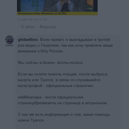
Animazione Peso Moderato (1.04 Mb)
9 Luglio alle ore 15:38
·
Ti stimo
·
Rispondi
ghibellino
:
Всем привет, я выкладываю в третий
раз видео с Георгием, так как хочу привлечь ваше
внимание к Югу России.
Мы сейчас в Анапе- donna.musica
Если вы хотите помочь птицам, после выброса
мазута или Туапсе, в связи со случившейся
катастрофой , официальные странички:
wildlifeanapa - инста официальная
страница❗️реквизиты на странице в актуальном.
У них же есть информация о том, какая помощь
нужна Туапсе.