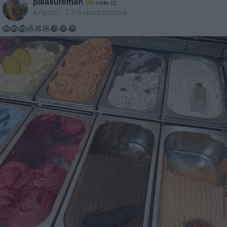
pleasureman
livello 12
4 Agosto
- 3.374 visualizzazioni
😱😱😱💩💩💩😂😂😂