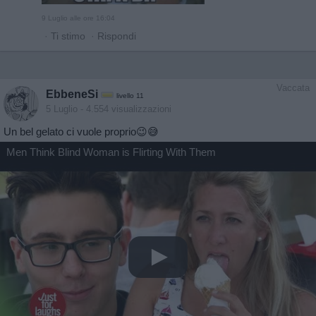
9 Luglio alle ore 16:04
·
Ti stimo
·
Rispondi
Vaccata
EbbeneSi
livello 11
5 Luglio
- 4.554 visualizzazioni
Un bel gelato ci vuole proprio😉😅
Men Think Blind Woman is Flirting With Them