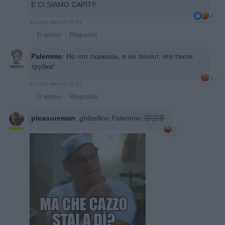
E CI SIAMO CAPITI!
2
9 Luglio alle ore 15:44
·
Ti stimo
·
Rispondi
Palemmo
:
Но что скажешь, я не понял, что такое
трубка!
1
9 Luglio alle ore 15:47
·
Ti stimo
·
Rispondi
pleasureman
:
ghibellino Palemmo 🤣🤣🤣
2