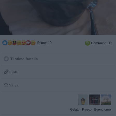
Stime: 19
Commenti: 12

Ti stimo fratella

Link

Salva
Gelato
·
Fresco
·
Buongiorno