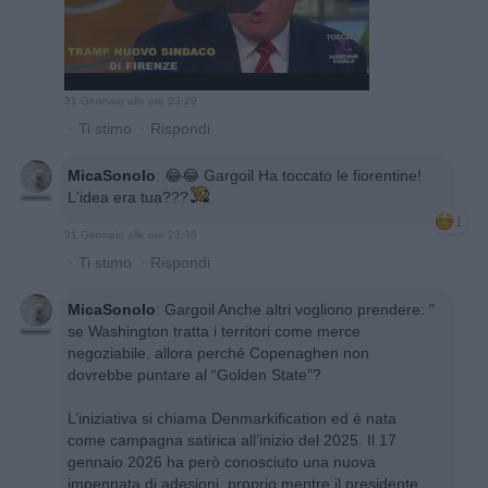
31 Gennaio alle ore 23:29
·
Ti stimo
·
Rispondi
MicaSonoIo
:
😂😂 Gargoil Ha toccato le fiorentine!
L'idea era tua???
1
31 Gennaio alle ore 23:36
·
Ti stimo
·
Rispondi
MicaSonoIo
:
Gargoil Anche altri vogliono prendere: "
se Washington tratta i territori come merce
negoziabile, allora perché Copenaghen non
dovrebbe puntare al “Golden State”?
L’iniziativa si chiama Denmarkification ed è nata
come campagna satirica all’inizio del 2025. Il 17
gennaio 2026 ha però conosciuto una nuova
impennata di adesioni, proprio mentre il presidente