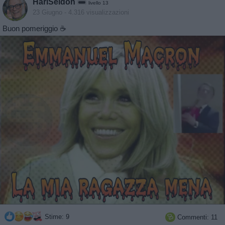
HariSeldon
livello 13
23 Giugno
- 4.316 visualizzazioni
Buon pomeriggio ☕️
Stime: 9
Commenti: 11
