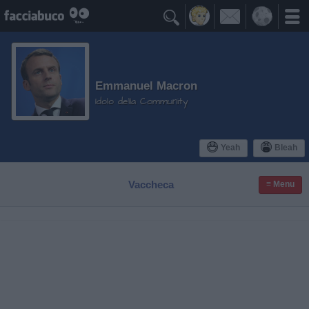

Emmanuel Macron
Idolo della Community
Yeah
Bleah
Vaccheca
≡ Menu