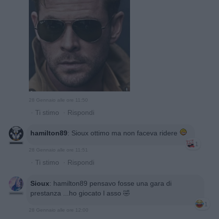
28 Gennaio alle ore 11:50
·
Ti stimo
·
Rispondi
hamilton89
:
Sioux ottimo ma non faceva ridere
1
28 Gennaio alle ore 11:51
·
Ti stimo
·
Rispondi
Sioux
:
hamilton89 pensavo fosse una gara di
prestanza ...ho giocato l asso 🤣
1
28 Gennaio alle ore 12:00