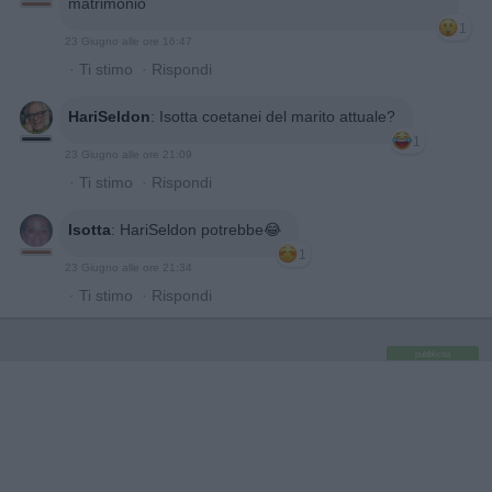
matrimonio
1
23 Giugno alle ore 16:47
·
Ti stimo
·
Rispondi
HariSeldon
:
Isotta coetanei del marito attuale?
1
23 Giugno alle ore 21:09
·
Ti stimo
·
Rispondi
Isotta
:
HariSeldon potrebbe😂
1
23 Giugno alle ore 21:34
·
Ti stimo
·
Rispondi
pubblicità