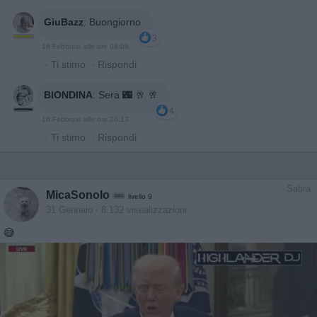
GiuBazz
:
Buongiorno
3
16 Febbraio alle ore 08:08
·
Ti stimo
·
Rispondi
BIONDINA
:
Sera 🌃 🥂 🥂
4
16 Febbraio alle ore 20:13
·
Ti stimo
·
Rispondi
Satira
MicaSonoIo
livello 9
31 Gennaio
- 8.132 visualizzazioni
😅