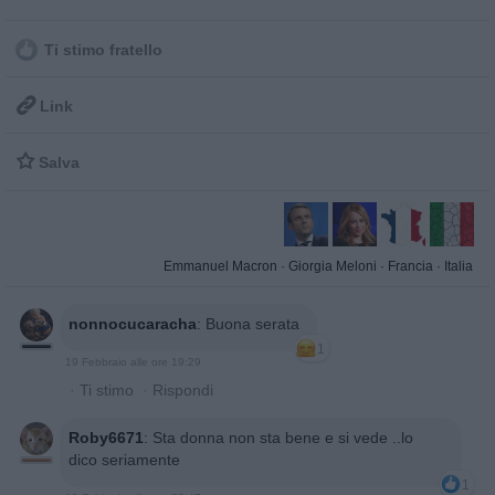
Ti stimo fratello

Link

Salva
Emmanuel Macron
·
Giorgia Meloni
·
Francia
·
Italia
nonnocucaracha
:
Buona serata
1
19 Febbraio alle ore 19:29
·
Ti stimo
·
Rispondi
Roby6671
:
Sta donna non sta bene e si vede ..lo
dico seriamente
1