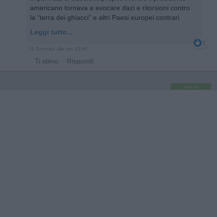
americano tornava a evocare dazi e ritorsioni contro
la “terra dei ghiacci” e altri Paesi europei contrari
Leggi tutto...
1
31 Gennaio alle ore 23:40
·
Ti stimo
·
Rispondi
pubblicità