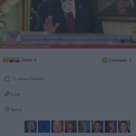
Animazione Pesantissima (7.32 Mb)
Stime: 4
Commenti: 5

Ti stimo fratella

Link

Salva