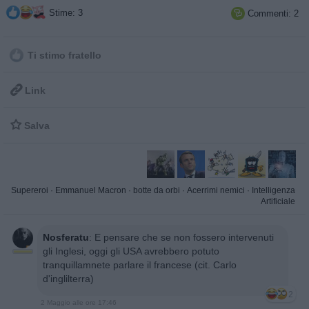
Stime: 3
Commenti: 2

Ti stimo fratello

Link

Salva
Supereroi
·
Emmanuel Macron
·
botte da orbi
·
Acerrimi nemici
·
Intelligenza
Artificiale
Nosferatu
:
E pensare che se non fossero intervenuti
gli Inglesi, oggi gli USA avrebbero potuto
tranquillamnete parlare il francese (cit. Carlo
d'inglilterra)
2
2 Maggio alle ore 17:46