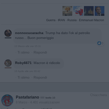
Guerra
·
IRAN
·
Russia
·
Emmanuel Macron
nonnocucaracha
:
Trump ha dato l'ok al petrolio
russo... Buon pomeriggio
3
13 Marzo alle ore 15:11
·
Ti stimo
·
Rispondi
Roby6671
:
Macron è ridicolo
16 Aprile alle ore 00:42
·
Ti stimo
·
Rispondi
Chiacchiera
Pastafariano
livello 10
8 Marzo
- 4.401 visualizzazioni