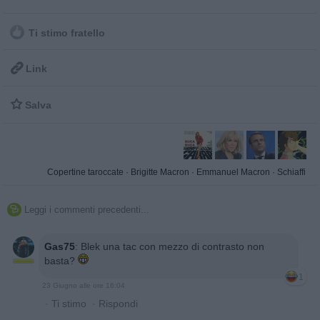
Ti stimo fratello

Link

Salva
Copertine taroccate
·
Brigitte Macron
·
Emmanuel Macron
·
Schiaffi
Leggi i commenti precedenti...

Gas75
:
Blek una tac con mezzo di contrasto non
basta?
1
23 Giugno alle ore 16:04
·
Ti stimo
·
Rispondi