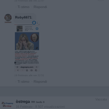
19 Febbraio alle ore 22:47
·
Ti stimo
·
Rispondi
Roby6671
:
1
19 Febbraio alle ore 22:51
·
Ti stimo
·
Rispondi
Vaccata
òstrega
livello 9
16 Febbraio
- 8.507 visualizzazioni