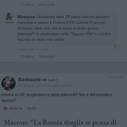
·
Ti stimo
·
Rispondi
Mosayco
:
Nosferatu oltre 20 paesi africani parlano
francese e usano il Franco CFA Colonie Francesi
Africane. Vedi mai che ci siano in ballo grossi
interessi? In particolare nello "Square Mile"a Londra
ma non lo vedo mai citare
1
2 Maggio alle ore 18:44
·
Ti stimo
·
Rispondi
Chiacchiera
Bastraone
livello 7
13 Marzo
- 5.234 visualizzazioni
Invece in UE respiriamo a pieni polmoni!!! Ma è del mestiere
questo?