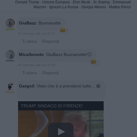
Donald Trump
·
Unione Europea
·
Elon Musk
·
Xi Jinping
·
Emmanuel
Macron
·
Ignazio La Russa
·
Giorgia Meloni
·
Matteo Renzi
GiuBazz
:
Buonanotte
1
31 Gennaio alle ore 22:27
·
Ti stimo
·
Rispondi
MicaSonoIo
:
GiuBazz Buonanotte!🙂
1
31 Gennaio alle ore 22:33
·
Ti stimo
·
Rispondi
Gargoil
:
Visto che è a prendersi tutto... 😁
TRUMP SINDACO DI FIRENZE!