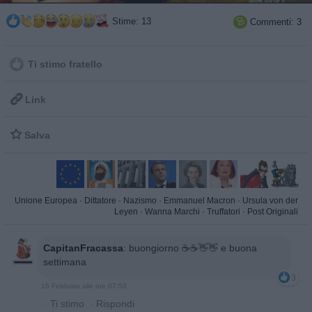
Stime: 13
Commenti: 3

Ti stimo fratello

Link

Salva
Unione Europea
·
Dittatore
·
Nazismo
·
Emmanuel Macron
·
Ursula von der
Leyen
·
Wanna Marchi
·
Truffatori
·
Post Originali
CapitanFracassa
:
buongiorno ☕️☕️👋👋 e buona
settimana
3
16 Febbraio alle ore 07:53
·
Ti stimo
·
Rispondi