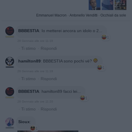
Emmanuel Macron
·
Antonello Venditti
·
Occhiali da sole
BBBESTIA
:
Io metterei ancora un idolo o 2...
1
28 Gennaio alle ore 11:18
·
Ti stimo
·
Rispondi
hamilton89
:
BBBESTIA sono pochi vè?
1
28 Gennaio alle ore 11:19
·
Ti stimo
·
Rispondi
BBBESTIA
:
hamilton89 facci lei...
1
28 Gennaio alle ore 11:20
·
Ti stimo
·
Rispondi
Sioux
:
1