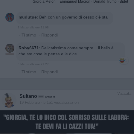
Giorgia Meloni
·
Emmanuel Macron
·
Donald Trump
·
Bidet
mudutue
:
Beh con un governo di cesso c'è sta'
3 Marzo alle ore 21:08
·
Ti stimo
·
Rispondi
Roby6671
:
Delicatissima come sempre ...il bello è
che ste cose le pensa e le dice ...
1
3 Marzo alle ore 21:27
·
Ti stimo
·
Rispondi
Vaccata
Sultano
livello 9
19 Febbraio
- 5.151 visualizzazioni