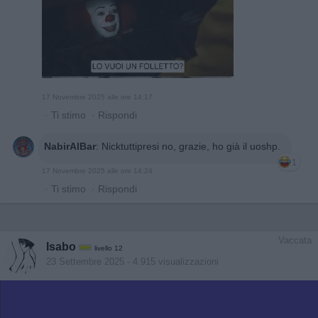
17 Novembre 2025 alle ore 14:17
·
Ti stimo
·
Rispondi
NabirAlBar
:
Nicktuttipresi no, grazie, ho già il uoshp.
1
17 Novembre 2025 alle ore 14:24
·
Ti stimo
·
Rispondi
Vaccata
Isabo
livello 12
23 Settembre 2025
- 4.915 visualizzazioni