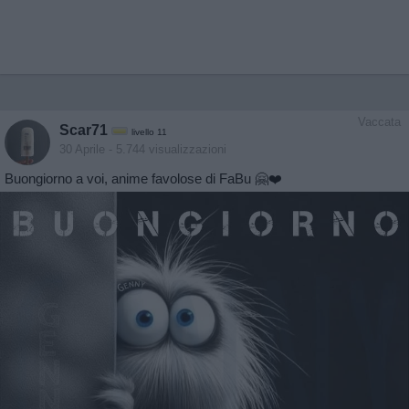
Vaccata
Scar71
livello 11
30 Aprile
- 5.744 visualizzazioni
Buongiorno a voi, anime favolose di FaBu 🤗❤️