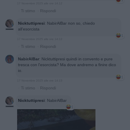
17 Novembre 2025 alle ore 14:12
·
Ti stimo
·
Rispondi
Nicktuttipresi
:
NabirAlBar non so, chiedo
all'esorcista
1
17 Novembre 2025 alle ore 14:12
·
Ti stimo
·
Rispondi
NabirAlBar
:
Nicktuttipresi quindi in convento e pure
tresca con l'esorcista? Ma dove andremo a finire dico
io.
1
17 Novembre 2025 alle ore 14:15
·
Ti stimo
·
Rispondi
Nicktuttipresi
:
NabirAlBar
1