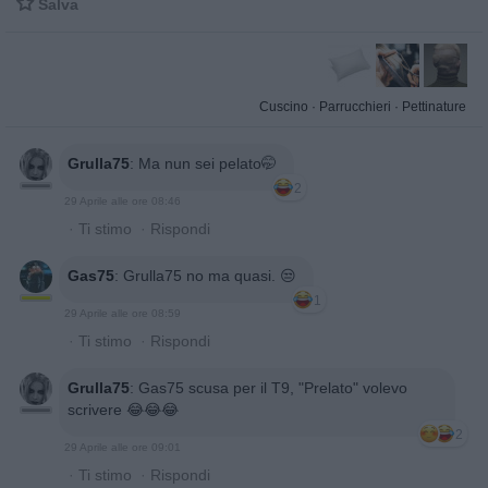

Salva
Cuscino
·
Parrucchieri
·
Pettinature
Grulla75
:
Ma nun sei pelato🤭
2
29 Aprile alle ore 08:46
·
Ti stimo
·
Rispondi
Gas75
:
Grulla75 no ma quasi. 😒
1
29 Aprile alle ore 08:59
·
Ti stimo
·
Rispondi
Grulla75
:
Gas75 scusa per il T9, "Prelato" volevo
scrivere 😂😂😂
2
29 Aprile alle ore 09:01
·
Ti stimo
·
Rispondi