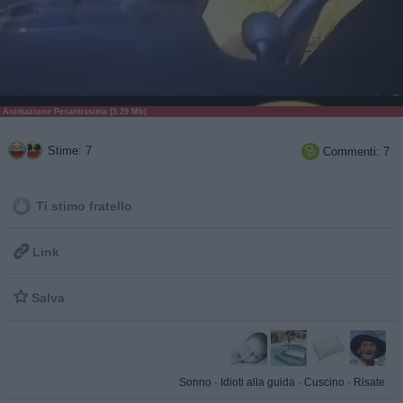
Animazione Pesantissima (5.29 Mb)
Stime: 7
Commenti: 7

Ti stimo fratello

Link

Salva
Sonno
·
Idioti alla guida
·
Cuscino
·
Risate