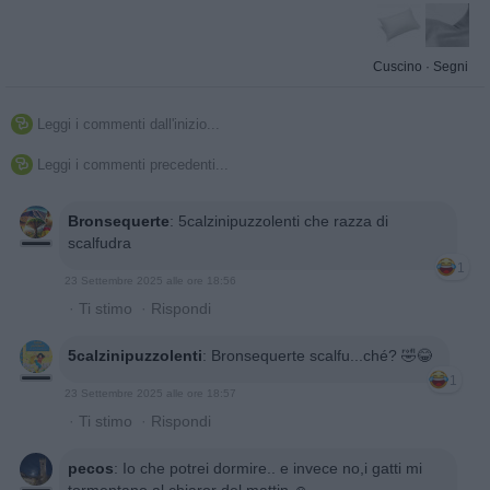
Cuscino
·
Segni
Leggi i commenti dall'inizio...

Leggi i commenti precedenti...

Bronsequerte
:
5calzinipuzzolenti che razza di
scalfudra
1
23 Settembre 2025 alle ore 18:56
·
Ti stimo
·
Rispondi
5calzinipuzzolenti
:
Bronsequerte scalfu...ché? 🤣😂
1
23 Settembre 2025 alle ore 18:57
·
Ti stimo
·
Rispondi
pecos
:
Io che potrei dormire.. e invece no,i gatti mi
tormentano al chiaror del mattin ☺️