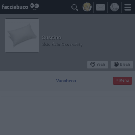

Cuscino
Idolo della Community
Yeah
Bleah
Vaccheca
≡ Menu