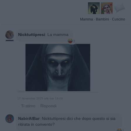
Mamma
·
Bambini
·
Cuscino
Nicktuttipresi
:
La mamma
3
17 Novembre 2025 alle ore 14:04
·
Ti stimo
·
Rispondi
NabirAlBar
:
Nicktuttipresi dici che dopo questo si sia
ritirata in convento?
1