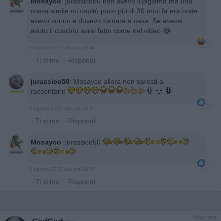
Mosayco
:
jurassico50 non avevo il pigiama ma una
cossa simile mi capitò poco più di 30 anni fa era notte
avevo sonno e dovevo tornare a casa. Se avessi
avuto il cuscino avrei fatto come nel video 😂
1
5 Agosto 2025 alle ore 16:46
·
Ti stimo
·
Rispondi
jurassico50
:
Mosayco allora non saresti a
raccontarlo
1
5 Agosto 2025 alle ore 16:47
·
Ti stimo
·
Rispondi
Mosayco
:
jurassico50
1
5 Agosto 2025 alle ore 16:47
·
Ti stimo
·
Rispondi
Vaccata