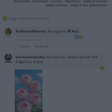
Buongiorno
·
Entusiasmo
·
Cuscino
·
Stanchezza
·
Voglia di lavorare
saltami addosso
·
Voglia di fare saltare dosso
Leggi i commenti precedenti...

TrafficantiDiIronia
:
Buongiorno 🌍🌤🤗
4
30 Aprile alle ore 09:07
·
Ti stimo
·
Rispondi
nonnocucaracha
:
Buongiorno, Sereno giovedì ☕️☕️
🥐🍩🥐☕☕ 🌸🌼🌸
1