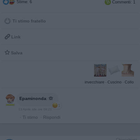
Stime: 6
Commenti: 1

Ti stimo fratello

Link

Salva
invecchiare
·
Cuscino
·
Collo
Epaminonda
:
🙈
1
13 Aprile alle ore 08:21
·
Ti stimo
·
Rispondi
Chiacchiera