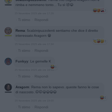
rimba e nemmeno tonto... Tu sì 🤣😂
3
25 Novembre 2025 alle ore 17:29
·
Ti stimo
·
Rispondi
Rema
:
5calzinipuzzolenti sentiamo che dice il diretto
interessato Aragorn 😁
3
25 Novembre 2025 alle ore 17:34
·
Ti stimo
·
Rispondi
Funkyy
:
Le gemelle K
1
25 Novembre 2025 alle ore 18:03
·
Ti stimo
·
Rispondi
Aragorn
:
Rema non lo sapevo..queste fanno le cose
di nascosto..🤭🤭😁😁😂😂
2
25 Novembre 2025 alle ore 19:05
·
Ti stimo
·
Rispondi