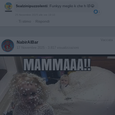
5calzinipuzzolenti
:
Funkyy meglio k che h 🤣😂
1
25 Novembre 2025 alle ore 19:10
·
Ti stimo
·
Rispondi
Vaccata
NabirAlBar
17 Novembre 2025
- 3.817 visualizzazioni