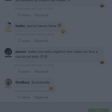
1
23 Settembre 2025 alle ore 20:22
·
Ti stimo
·
Rispondi
Isabo
:
pecos hanno fame
1
23 Settembre 2025 alle ore 20:28
·
Ti stimo
·
Rispondi
pecos
:
Isabo non solo,vogliono che vada con loro a
caccia sul tetto 😗🥲
1
23 Settembre 2025 alle ore 20:28
·
Ti stimo
·
Rispondi
GiuBazz
:
Buonanotte
1
24 Settembre 2025 alle ore 01:14
·
Ti stimo
·
Rispondi
pubblicità