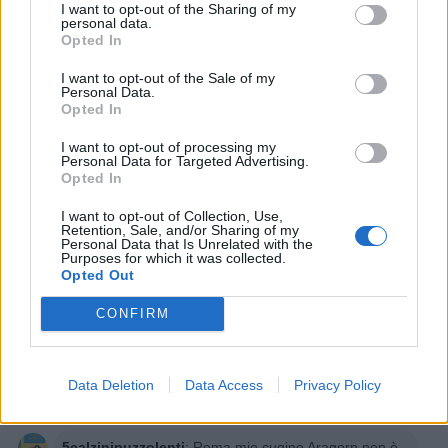
I want to opt-out of the Sharing of my
personal data.
Opted In
Ti stimo fratella
I want to opt-out of the Sale of my
Personal Data.

Link
Opted In

Salva
I want to opt-out of processing my
Personal Data for Targeted Advertising.
Opted In
I want to opt-out of Collection, Use,
Retention, Sale, and/or Sharing of my
Cuscino
·
ElyBetta
·
Elezioni
Personal Data that Is Unrelated with the
Purposes for which it was collected.
Opted Out
Leggi i commenti precedenti...

CONFIRM
PAOLA63
:
Bellissime ❤️
2
25 Novembre 2025 alle ore 17:11
Data Deletion
Data Access
Privacy Policy
·
Ti stimo
·
Rispondi
5calzinipuzzolenti
:
Rema mio cugino Aragorn non è