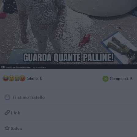
Stime: 8
Commenti: 6

Ti stimo fratello

Link

Salva