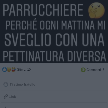
Stime: 10
Commenti: 6

Ti stimo fratello

Link