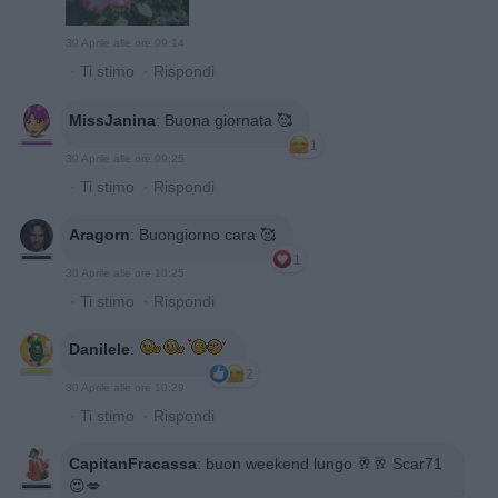
30 Aprile alle ore 09:14
·
Ti stimo
·
Rispondi
MissJanina
:
Buona giornata 🥰
1
30 Aprile alle ore 09:25
·
Ti stimo
·
Rispondi
Aragorn
:
Buongiorno cara 🥰
1
30 Aprile alle ore 10:25
·
Ti stimo
·
Rispondi
Danilele
:
2
30 Aprile alle ore 10:29
·
Ti stimo
·
Rispondi
CapitanFracassa
:
buon weekend lungo 🥂🥂 Scar71
😍💋