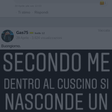
1
30 Aprile alle ore 12:03
·
Ti stimo
·
Rispondi
Vaccata
Gas75
livello 12
29 Aprile
- 3.624 visualizzazioni
Buongiorno.