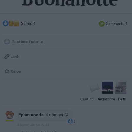
Stime: 4
Commenti: 1

Ti stimo fratello

Link

Salva
Cuscino
·
Buonanotte
·
Letto
Epaminonda
:
A domani 😘
1
4 Agosto alle ore 22:13