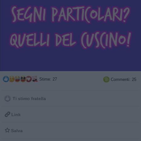
Stime: 27
Commenti: 25

Ti stimo fratella

Link

Salva