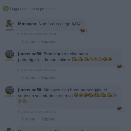
Leggi i commenti precedenti...

Mosayco
:
Non fa una piega 😂😂
1
5 Agosto 2025 alle ore 16:36
·
Ti stimo
·
Rispondi
jurassico50
:
Bronsequerte ciao buon
pomeriggio....da non imitare
1
5 Agosto 2025 alle ore 16:42
·
Ti stimo
·
Rispondi
jurassico50
:
Mosayco ciao buon pomeriggio, ci
vuole un volontario che prova
1
5 Agosto 2025 alle ore 16:43
·
Ti stimo
·
Rispondi