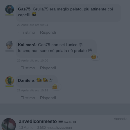
Gas75
:
Grulla75 era meglio pelato, più attinente coi
capelli.
29 Aprile alle ore 09:34
·
Ti stimo
·
Rispondi
KalimerA
:
Gas75 non sei l'unico 🤣
Io cmq non sono né pelata né prelato 🤣
1
29 Aprile alle ore 10:06
·
Ti stimo
·
Rispondi
Danilele
:
1
29 Aprile alle ore 10:38
·
Ti stimo
·
Rispondi
Vaccata
anvedicommesto
livello 13
13 Aprile
- 3.502 visualizzazioni