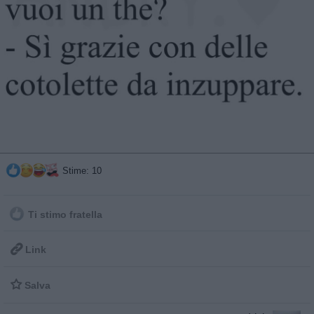
Stime: 10
Ti stimo fratella

Link

Salva