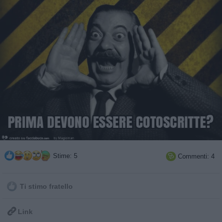
Stime: 5
Commenti: 4

Ti stimo fratello

Link