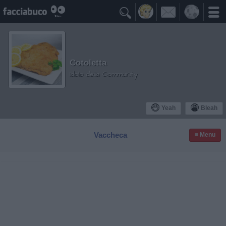

Cotoletta
Idolo della Community
Yeah
Bleah
Vaccheca
≡ Menu