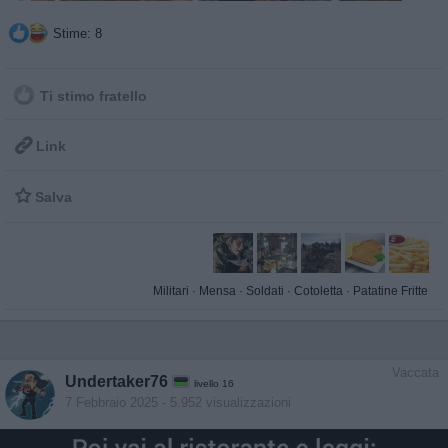
Stime: 8
Ti stimo fratello

Link

Salva
Militari
·
Mensa
·
Soldati
·
Cotoletta
·
Patatine Fritte
Vaccata
Undertaker76
livello 16
7 Febbraio 2025
- 5.952 visualizzazioni