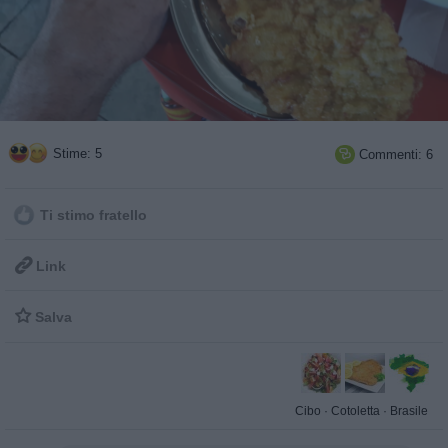
Stime: 5
Commenti: 6

Ti stimo fratello

Link

Salva
Cibo
·
Cotoletta
·
Brasile