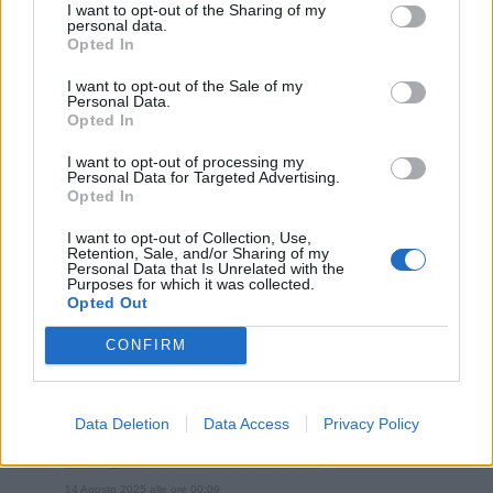
I want to opt-out of the Sharing of my
personal data.
13 Agosto 2025 alle ore 21:22
Opted In
·
Ti stimo
·
Rispondi
I want to opt-out of the Sale of my
Personal Data.
GiuBazz
:
Buonanotte.
Opted In
1
14 Agosto 2025 alle ore 00:09
I want to opt-out of processing my
Personal Data for Targeted Advertising.
·
Ti stimo
·
Rispondi
Opted In
GiuBazz
:
I want to opt-out of Collection, Use,
Retention, Sale, and/or Sharing of my
2
Personal Data that Is Unrelated with the
Purposes for which it was collected.
Opted Out
CONFIRM
Data Deletion
Data Access
Privacy Policy
14 Agosto 2025 alle ore 00:09