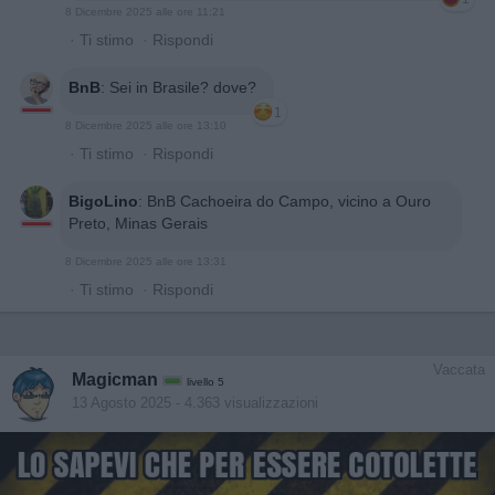
8 Dicembre 2025 alle ore 11:21
·
Ti stimo
·
Rispondi
BnB
:
Sei in Brasile? dove?
1
8 Dicembre 2025 alle ore 13:10
·
Ti stimo
·
Rispondi
BigoLino
:
BnB Cachoeira do Campo, vicino a Ouro
Preto, Minas Gerais
8 Dicembre 2025 alle ore 13:31
·
Ti stimo
·
Rispondi
Vaccata
Magicman
livello 5
13 Agosto 2025
- 4.363 visualizzazioni