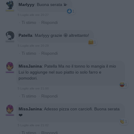
Marlyyy
:
Buona serata 💫
1
5 Luglio alle ore 20:27
·
Ti stimo
·
Rispondi
Patella
:
Marlyyy grazie 🤩 altrettanto!
1
5 Luglio alle ore 20:29
·
Ti stimo
·
Rispondi
MissJanina
:
Patella Ma no il tonno lo mangia il mio
Lui lo aggiunge nel suo piatto io solo farro e
pomodori.
1
5 Luglio alle ore 21:00
·
Ti stimo
·
Rispondi
MissJanina
:
Adesso pizza con carciofi. Buona serata
❤️
1
5 Luglio alle ore 21:02
·
Ti stimo
·
Rispondi