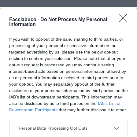

Salva
Facciabuco -
Do Not Process My Personal
Information
Lo sapevi che
·
Cotoletta
If you wish to opt-out of the sale, sharing to third parties, or
processing of your personal or sensitive information for
targeted advertising by us, please use the below opt-out
Mosayco
:
qui ci si fa una kul-tura
section to confirm your selection. Please note that after your
1
opt-out request is processed you may continue seeing
13 Agosto 2025 alle ore 21:18
interest-based ads based on personal information utilized by
·
Ti stimo
·
Rispondi
us or personal information disclosed to third parties prior to
your opt-out. You may separately opt-out of the further
hamilton89
:
disclosure of your personal information by third parties on the
1
IAB’s list of downstream participants. This information may
also be disclosed by us to third parties on the
IAB’s List of
Downstream Participants
that may further disclose it to other
third parties.
Personal Data Processing Opt Outs