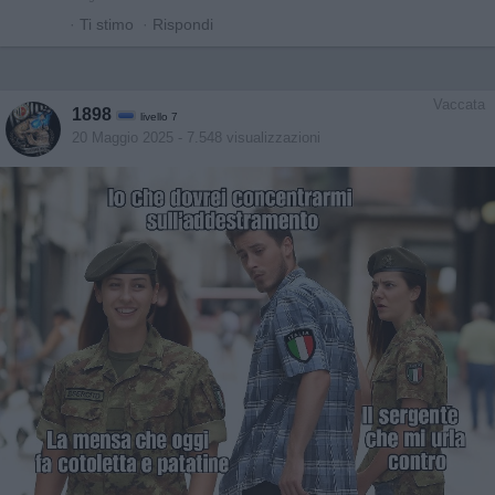
·
Ti stimo
·
Rispondi
Vaccata
1898
livello 7
20 Maggio 2025
- 7.548 visualizzazioni