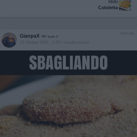
Idolo
Cotoletta
Vaccata
GianpaX
livello 9
29 Ottobre 2024
- 5.057 visualizzazioni