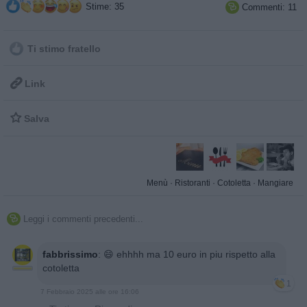
Stime: 35
Commenti: 11

Ti stimo fratello

Link

Salva
Menù
·
Ristoranti
·
Cotoletta
·
Mangiare
Leggi i commenti precedenti...

fabbrissimo
:
😄 ehhhh ma 10 euro in piu rispetto alla
cotoletta
1
7 Febbraio 2025 alle ore 16:06