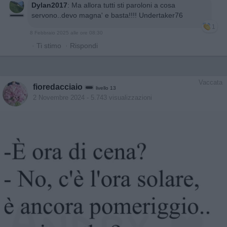
Dylan2017
:
Ma allora tutti sti paroloni a cosa
servono..devo magna' e basta!!!! Undertaker76
1
8 Febbraio 2025 alle ore 08:30
·
Ti stimo
·
Rispondi
Vaccata
fioredacciaio
livello 13
2 Novembre 2024
- 5.743 visualizzazioni