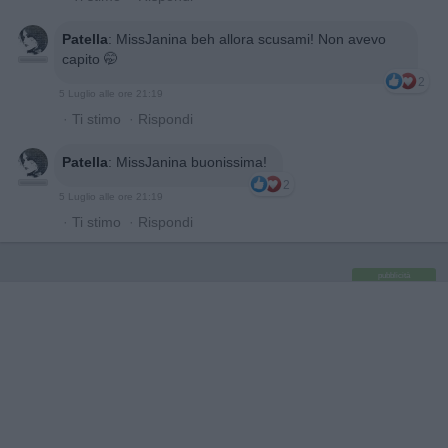
Patella
:
MissJanina beh allora scusami! Non avevo
capito 🤭
2
5 Luglio alle ore 21:19
·
Ti stimo
·
Rispondi
Patella
:
MissJanina buonissima!
2
5 Luglio alle ore 21:19
·
Ti stimo
·
Rispondi
pubblicità