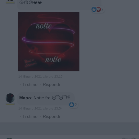
😘😘😘❤️❤️
3
14 Giugno 2021 alle ore 23:15
·
Ti stimo
·
Rispondi
Mapo
:
Notte fra 😴😴👋
2
14 Giugno 2021 alle ore 23:54
·
Ti stimo
·
Rispondi
Vaccata