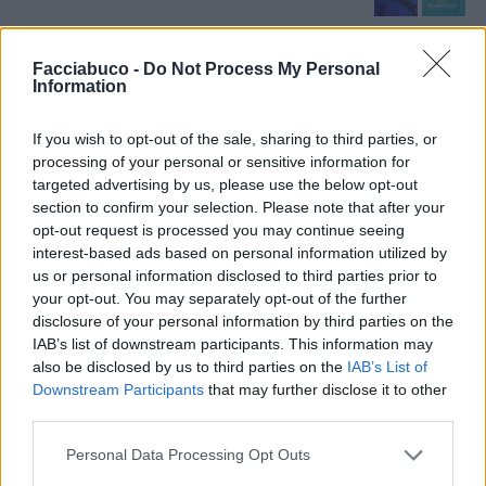
Coprifuoco Italia
·
Europei di Calcio
Facciabuco -
Do Not Process My Personal
Information
Elymarghe
:
No comment
5
12 Giugno 2021 alle ore 17:57
If you wish to opt-out of the sale, sharing to third parties, or
·
Ti stimo
·
Rispondi
processing of your personal or sensitive information for
targeted advertising by us, please use the below opt-out
Dr00py
:
Si è capovolto il tutto 😅😅😅
section to confirm your selection. Please note that after your
opt-out request is processed you may continue seeing
3
12 Giugno 2021 alle ore 18:18
interest-based ads based on personal information utilized by
·
Ti stimo
·
Rispondi
us or personal information disclosed to third parties prior to
your opt-out. You may separately opt-out of the further
Assivirgin
:
Già
disclosure of your personal information by third parties on the
1
IAB’s list of downstream participants. This information may
13 Giugno 2021 alle ore 11:38
also be disclosed by us to third parties on the
IAB’s List of
·
Ti stimo
·
Rispondi
Downstream Participants
that may further disclose it to other
third parties.
Personal Data Processing Opt Outs
Satira
Quaranty
livello 12