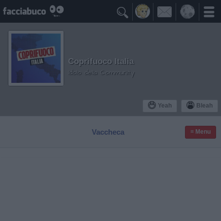

Coprifuoco Italia
Idolo della Community
Yeah
Bleah
Vaccheca
≡ Menu