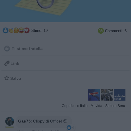
Stime: 19
Commenti: 6

Ti stimo fratella

Link

Salva
Coprifuoco Italia
·
Movida
·
Sabato Sera
Gas75
:
Clippy di Office! 🙂
4