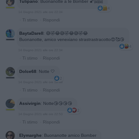
Tulipano
:
Buonanotte a te Bomber 🌠🤗🤗
4
14 Giugno 2021 alle ore 22:34
·
Ti stimo
·
Rispondi
BaytaDarell
:
😅🤣😂😅🤣😂😅🤣😂
Buonanotte, amico venexiano strastrastracotto😍🥰😘
4
14 Giugno 2021 alle ore 22:34
·
Ti stimo
·
Rispondi
Dolce68
:
Notte 🤍
2
14 Giugno 2021 alle ore 22:38
·
Ti stimo
·
Rispondi
Assivirgin
:
Notte😘😘😘😘
2
14 Giugno 2021 alle ore 22:53
·
Ti stimo
·
Rispondi
Elymarghe
:
Buonanotte amico Bomber