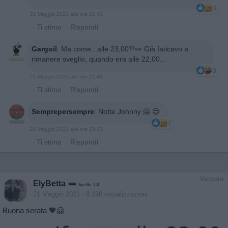
3
21 Maggio 2021 alle ore 21:41
·
Ti stimo
·
Rispondi
Gargoil
:
Ma come...alle 23,00?!👀 Già faticavo a
rimanere sveglio, quando era alle 22,00...
3
21 Maggio 2021 alle ore 21:48
·
Ti stimo
·
Rispondi
Semprepersempre
:
Notte Johnny 🤗 😊
2
21 Maggio 2021 alle ore 23:03
·
Ti stimo
·
Rispondi
Vaccata
ElyBetta
livello 13
21 Maggio 2021
- 8.190 visualizzazioni
Buona serata 🧡🤗