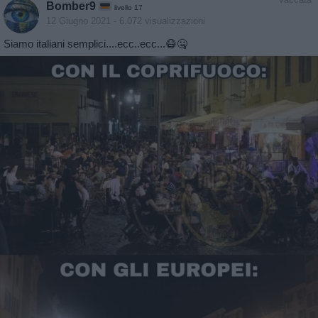
Bomber9
livello 17
12 Giugno 2021
- 6.072 visualizzazioni
Siamo italiani semplici....ecc..ecc...😷🤐