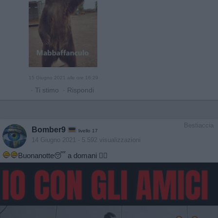
15 Giugno 2021 alle ore 16:29
·
Ti stimo
·
Rispondi
Bestiaccia
Bomber9
livello 17
14 Giugno 2021
- 5.592 visualizzazioni
Buonanotte😴 a domani 🙋‍♂️