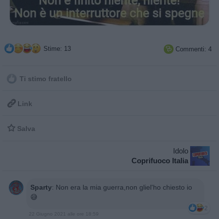
Stime: 13
Commenti: 4

Ti stimo fratello

Link

Salva
Idolo
Coprifuoco Italia
Sparty
:
Non era la mia guerra,non gliel'ho chiesto io
😅
2
22 Giugno 2021 alle ore 18:59