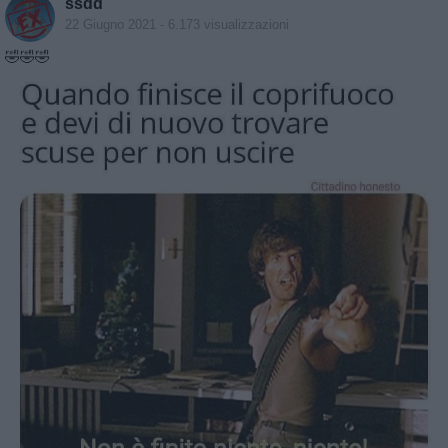
ssdd
22 Giugno 2021
- 6.173 visualizzazioni
🤣🤣🤣