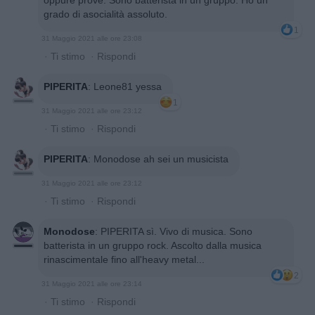
grado di asocialità assoluto.
1
31 Maggio 2021 alle ore 23:08
·
Ti stimo
·
Rispondi
PIPERITA
:
Leone81 yessa
1
31 Maggio 2021 alle ore 23:12
·
Ti stimo
·
Rispondi
PIPERITA
:
Monodose ah sei un musicista
31 Maggio 2021 alle ore 23:12
·
Ti stimo
·
Rispondi
Monodose
:
PIPERITA sì. Vivo di musica. Sono
batterista in un gruppo rock. Ascolto dalla musica
rinascimentale fino all'heavy metal...
2
31 Maggio 2021 alle ore 23:14
·
Ti stimo
·
Rispondi