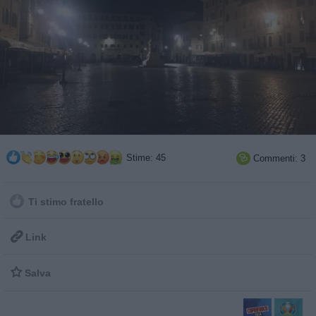
Stime: 45
Commenti: 3

Ti stimo fratello

Link

Salva