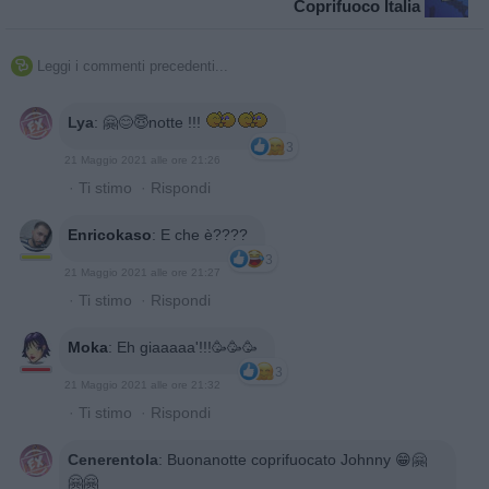
Coprifuoco Italia
Leggi i commenti precedenti...

Lya
:
🤗😊😇notte !!!
3
21 Maggio 2021 alle ore 21:26
·
Ti stimo
·
Rispondi
Enricokaso
:
E che è????
3
21 Maggio 2021 alle ore 21:27
·
Ti stimo
·
Rispondi
Moka
:
Eh giaaaaa'!!!🥳🥳🥳
3
21 Maggio 2021 alle ore 21:32
·
Ti stimo
·
Rispondi
Cenerentola
:
Buonanotte coprifuocato Johnny 😁🤗
🤗🤗