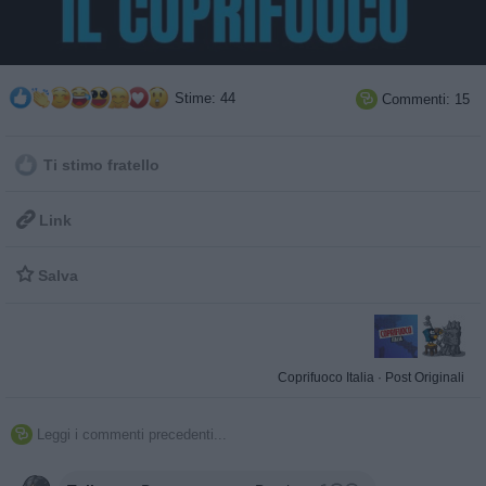
Stime: 44
Commenti: 15

Ti stimo fratello

Link

Salva
Coprifuoco Italia
·
Post Originali
Leggi i commenti precedenti...
