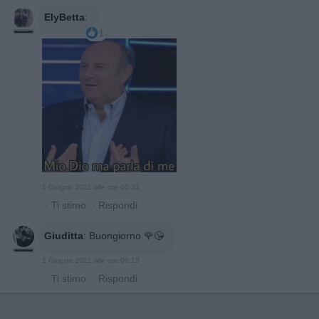
ElyBetta
:
1
1 Giugno 2021 alle ore 00:31
·
Ti stimo
·
Rispondi
Giuditta
:
Buongiorno 🌹😘
1 Giugno 2021 alle ore 06:15
·
Ti stimo
·
Rispondi