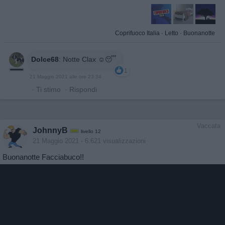
Coprifuoco Italia
·
Letto
·
Buonanotte
Dolce68
:
Notte Clax ☺️😴
1
21 Maggio 2021 alle ore 23:34
·
Ti stimo
·
Rispondi
Vaccata
JohnnyB
livello 12
21 Maggio 2021
- 6.621 visualizzazioni
Buonanotte Facciabuco!!