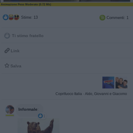
Animazione Peso Moderato (0.72 Mb)
Stime: 13
Commenti: 1

Ti stimo fratello

Link

Salva
Coprifuoco Italia
·
Aldo, Giovanni e Giacomo
Informale
:
1