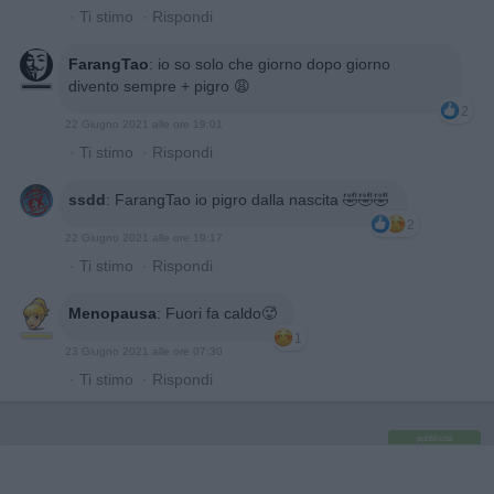
·
Ti stimo
·
Rispondi
FarangTao
:
io so solo che giorno dopo giorno
divento sempre + pigro 😩
2
22 Giugno 2021 alle ore 19:01
·
Ti stimo
·
Rispondi
ssdd
:
FarangTao io pigro dalla nascita 🤣🤣🤣
2
22 Giugno 2021 alle ore 19:17
·
Ti stimo
·
Rispondi
Menopausa
:
Fuori fa caldo🥵
1
23 Giugno 2021 alle ore 07:30
·
Ti stimo
·
Rispondi
pubblicità