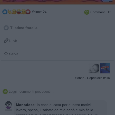
Stime: 24
Commenti: 13

Ti stimo fratella

Link

Salva
Sonno
·
Coprifuoco Italia
Leggi i commenti precedenti...

Monodose
:
Io esco di casa per quattro motivi:
lavoro, spesa, il sabato da mio papà e mio figlio
oppure prove. Sono batterista in un gruppo. Ho un