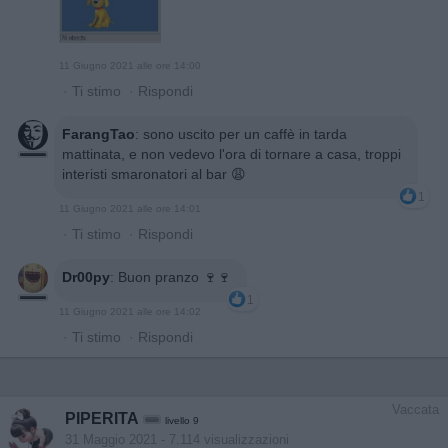
11 Giugno 2021 alle ore 14:00
·
Ti stimo
·
Rispondi
FarangTao
:
sono uscito per un caffè in tarda
mattinata, e non vedevo l'ora di tornare a casa, troppi
interisti smaronatori al bar 😩
1
11 Giugno 2021 alle ore 14:01
·
Ti stimo
·
Rispondi
Dr00py
:
Buon pranzo 🍷🍷
1
11 Giugno 2021 alle ore 14:02
·
Ti stimo
·
Rispondi
Vaccata
PIPERITA
livello 9
31 Maggio 2021
- 7.114 visualizzazioni