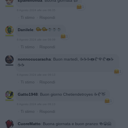
Epaminonda
:
Buona giornata 👍
1
6 Agosto 2024 alle ore 08:35
·
Ti stimo
·
Rispondi
Danilele
:
1
6 Agosto 2024 alle ore 09:09
·
Ti stimo
·
Rispondi
nonnocucaracha
:
Buon martedì, ☕☕☕🍩🥐🌹🥐🍩☕
☕☕
1
6 Agosto 2024 alle ore 09:13
·
Ti stimo
·
Rispondi
Gatto1948
:
Buon giorno Chetiendetroyes ☕🥐👋
1
6 Agosto 2024 alle ore 09:13
·
Ti stimo
·
Rispondi
CuoreMatto
:
Buona giornata e buon pranzo 🍻😁🤗