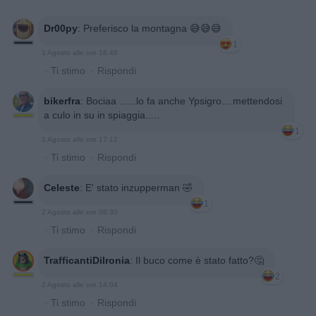
Dr00py
:
Preferisco la montagna 😅😅😅
1
1 Agosto alle ore 16:40
·
Ti stimo
·
Rispondi
bikerfra
:
Bociaa ......lo fa anche Ypsigro....mettendosi
a culo in su in spiaggia.....
1
1 Agosto alle ore 17:12
·
Ti stimo
·
Rispondi
Celeste
:
E' stato inzupperman 🤣
1
2 Agosto alle ore 08:30
·
Ti stimo
·
Rispondi
TrafficantiDiIronia
:
Il buco come è stato fatto?🤔
2
2 Agosto alle ore 14:04
·
Ti stimo
·
Rispondi