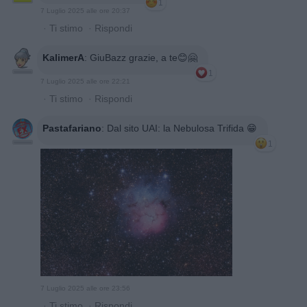
1
7 Luglio 2025 alle ore 20:37
·
Ti stimo
·
Rispondi
KalimerA
:
GiuBazz grazie, a te😊🤗
1
7 Luglio 2025 alle ore 22:21
·
Ti stimo
·
Rispondi
Pastafariano
:
Dal sito UAI: la Nebulosa Trifida 😁
1
7 Luglio 2025 alle ore 23:56
·
Ti stimo
·
Rispondi