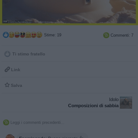
Stime: 19
Commenti: 7

Ti stimo fratello

Link

Salva
Idolo
Composizioni di sabbia
Leggi i commenti precedenti...
