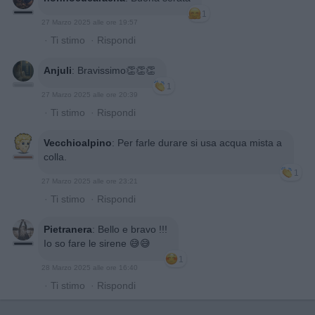
1
27 Marzo 2025 alle ore 19:57
·
Ti stimo
·
Rispondi
Anjuli
:
Bravissimo👏👏👏
1
27 Marzo 2025 alle ore 20:39
·
Ti stimo
·
Rispondi
Vecchioalpino
:
Per farle durare si usa acqua mista a
colla.
1
27 Marzo 2025 alle ore 23:21
·
Ti stimo
·
Rispondi
Pietranera
:
Bello e bravo !!!
Io so fare le sirene 😅😅
1
28 Marzo 2025 alle ore 16:40
·
Ti stimo
·
Rispondi