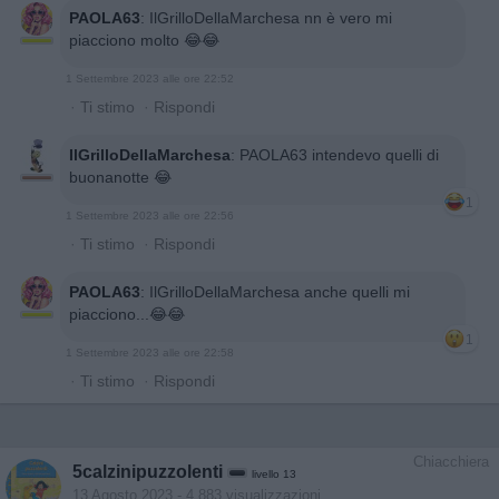
PAOLA63
:
IlGrilloDellaMarchesa nn è vero mi
piacciono molto 😂😂
1 Settembre 2023 alle ore 22:52
·
Ti stimo
·
Rispondi
IlGrilloDellaMarchesa
:
PAOLA63 intendevo quelli di
buonanotte 😂
1
1 Settembre 2023 alle ore 22:56
·
Ti stimo
·
Rispondi
PAOLA63
:
IlGrilloDellaMarchesa anche quelli mi
piacciono...😂😂
1
1 Settembre 2023 alle ore 22:58
·
Ti stimo
·
Rispondi
Chiacchiera
5calzinipuzzolenti
livello 13
13 Agosto 2023
- 4.883 visualizzazioni