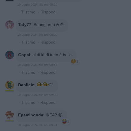
10 Luglio 2024 alle ore 08:20
·
Ti stimo
·
Rispondi
Taty77
:
Buongiorno ☕🤣
10 Luglio 2024 alle ore 08:29
·
Ti stimo
·
Rispondi
Gopal
:
al di là di tutto è bello
1
10 Luglio 2024 alle ore 08:57
·
Ti stimo
·
Rispondi
Danilele
:
10 Luglio 2024 alle ore 09:20
·
Ti stimo
·
Rispondi
Epaminonda
:
IKEA? 😁
1
10 Luglio 2024 alle ore 09:24