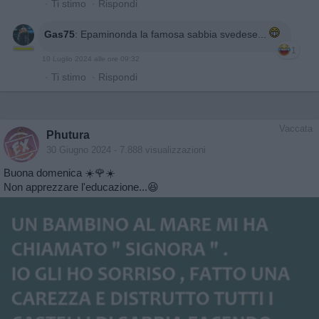
·
Ti stimo
·
Rispondi
Gas75
:
Epaminonda la famosa sabbia svedese...
1
10 Luglio 2024 alle ore 09:32
·
Ti stimo
·
Rispondi
Vaccata
Phutura
30 Giugno 2024
- 7.888 visualizzazioni
Buona domenica ☀️🌹☀️
Non apprezzare l'educazione...😆