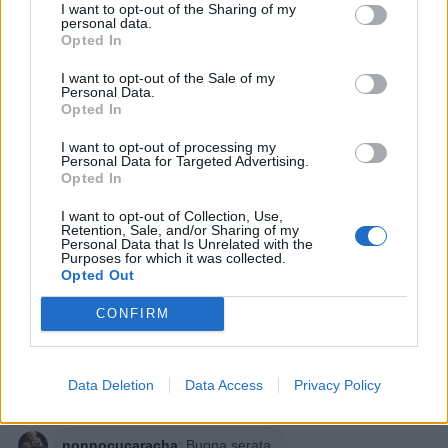
I want to opt-out of the Sharing of my
personal data.
Opted In
I want to opt-out of the Sale of my
Personal Data.
Animazione Pesante (3.59 Mb)
Opted In
Stime: 12
Commenti: 4

I want to opt-out of processing my
Personal Data for Targeted Advertising.
Opted In
Ti stimo fratello
I want to opt-out of Collection, Use,
Retention, Sale, and/or Sharing of my
Personal Data that Is Unrelated with the

Link
Purposes for which it was collected.
Opted Out

Salva
CONFIRM
Data Deletion
Data Access
Privacy Policy
ART
·
Composizioni di sabbia
·
Spiaggia
nonnocucaracha
:
Buona serata