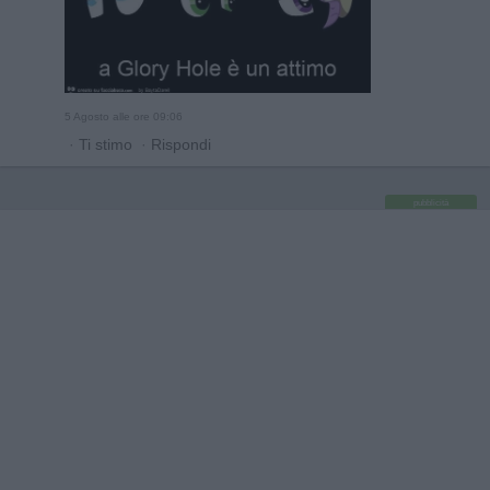
5 Agosto alle ore 09:06
·
Ti stimo
·
Rispondi
pubblicità