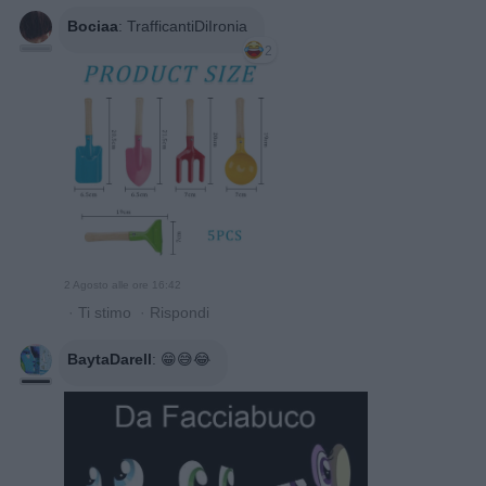
Bociaa
:
TrafficantiDiIronia
2
2 Agosto alle ore 16:42
·
Ti stimo
·
Rispondi
BaytaDarell
:
😁😅😂