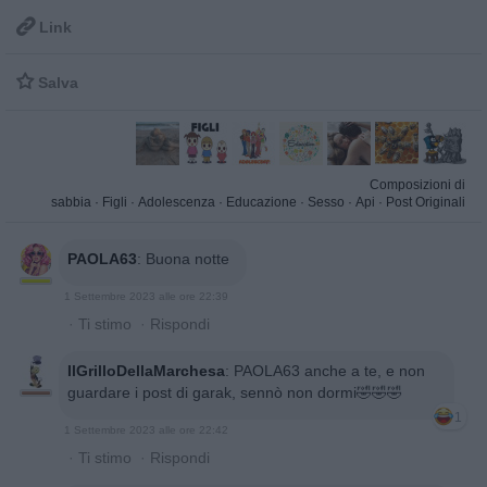

Link

Salva
Composizioni di
sabbia
·
Figli
·
Adolescenza
·
Educazione
·
Sesso
·
Api
·
Post Originali
PAOLA63
:
Buona notte
1 Settembre 2023 alle ore 22:39
·
Ti stimo
·
Rispondi
IlGrilloDellaMarchesa
:
PAOLA63 anche a te, e non
guardare i post di garak, sennò non dormi🤣🤣🤣
1
1 Settembre 2023 alle ore 22:42
·
Ti stimo
·
Rispondi