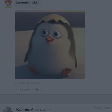
Epaminonda
:
31 Marzo alle ore 10:52
·
Ti stimo
·
Rispondi
Chiacchiera
KalimerA
livello 10