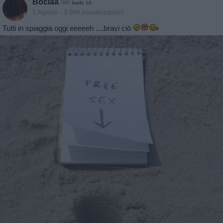
Bociaa
livello 10
1 Agosto
- 3.994 visualizzazioni
Tutti in spiaggia oggi eeeeeh ....bravi ciò