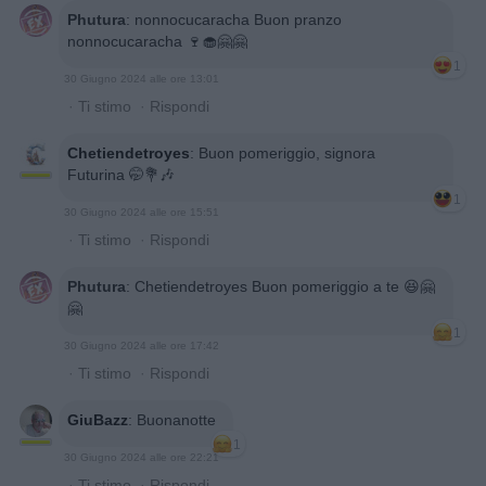
Phutura
:
nonnocucaracha Buon pranzo
nonnocucaracha 🍷🧁🤗🤗
1
30 Giugno 2024 alle ore 13:01
·
Ti stimo
·
Rispondi
Chetiendetroyes
:
Buon pomeriggio, signora
Futurina 🤭💐🎶
1
30 Giugno 2024 alle ore 15:51
·
Ti stimo
·
Rispondi
Phutura
:
Chetiendetroyes Buon pomeriggio a te 😆🤗
🤗
1
30 Giugno 2024 alle ore 17:42
·
Ti stimo
·
Rispondi
GiuBazz
:
Buonanotte
1
30 Giugno 2024 alle ore 22:21
·
Ti stimo
·
Rispondi