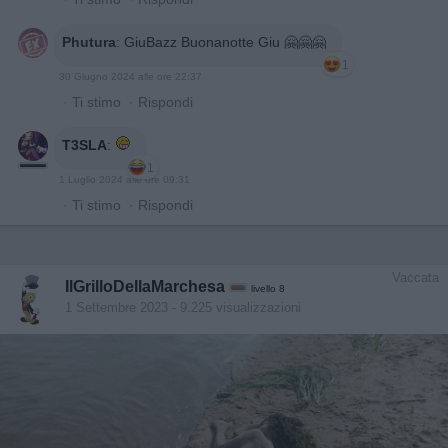
Phutura
:
GiuBazz Buonanotte Giu 🤗🤗🤗
1
30 Giugno 2024 alle ore 22:37
·
Ti stimo
·
Rispondi
T3SLA
:
1
1 Luglio 2024 alle ore 09:31
·
Ti stimo
·
Rispondi
Vaccata
IlGrilloDellaMarchesa
livello 8
1 Settembre 2023
- 9.225 visualizzazioni