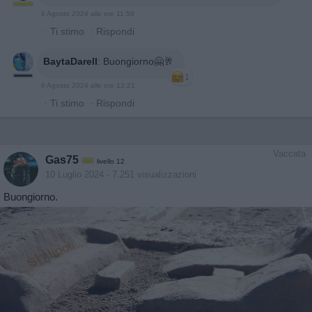
6 Agosto 2024 alle ore 11:59
·
Ti stimo
·
Rispondi
BaytaDarell
:
Buongiorno🤗🥂
1
6 Agosto 2024 alle ore 12:21
·
Ti stimo
·
Rispondi
Vaccata
Gas75
livello 12
10 Luglio 2024
- 7.251 visualizzazioni
Buongiorno.