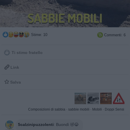
Stime: 10
Commenti: 6

Ti stimo fratello

Link

Salva
Composizioni di sabbia
·
sabbie mobili
·
Mobili
·
Doppi Sensi
5calzinipuzzolenti
:
Buondì 🤣😂