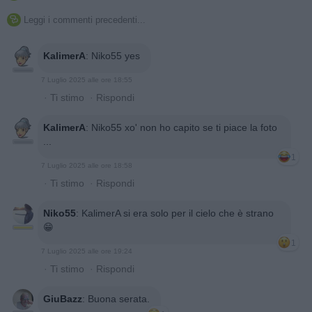
Leggi i commenti precedenti...

KalimerA
:
Niko55 yes
7 Luglio 2025 alle ore 18:55
·
Ti stimo
·
Rispondi
KalimerA
:
Niko55 xo' non ho capito se ti piace la foto
...
1
7 Luglio 2025 alle ore 18:58
·
Ti stimo
·
Rispondi
Niko55
:
KalimerA si era solo per il cielo che è strano
😁
1
7 Luglio 2025 alle ore 19:24
·
Ti stimo
·
Rispondi
GiuBazz
:
Buona serata.