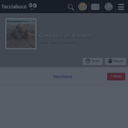

Composizioni di sabbia
Idolo della Community
Yeah
Bleah
Vaccheca
≡ Menu