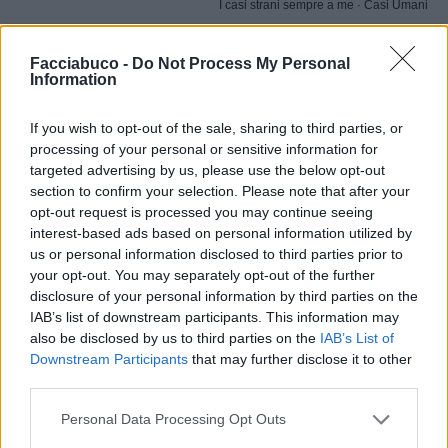
I casi strani sempre a me
·
Casi Umani
Nicktuttipresi
:
Lo presti pure a me il lampeggiante
Facciabuco -
Do Not Process My Personal
anti casi umani?😍😍
Information
1
12 Giugno alle ore 20:25
If you wish to opt-out of the sale, sharing to third parties, or
·
Ti stimo
·
Rispondi
processing of your personal or sensitive information for
targeted advertising by us, please use the below opt-out
PAOLA63
:
Sei lampeggiante sorellina 😂😂😂😂
section to confirm your selection. Please note that after your
1
opt-out request is processed you may continue seeing
12 Giugno alle ore 20:34
interest-based ads based on personal information utilized by
·
Ti stimo
·
Rispondi
us or personal information disclosed to third parties prior to
your opt-out. You may separately opt-out of the further
Fatinakiller
:
Nicktuttipresi Ma certo 😁😁👍
disclosure of your personal information by third parties on the
1
IAB’s list of downstream participants. This information may
12 Giugno alle ore 20:38
also be disclosed by us to third parties on the
IAB’s List of
·
Ti stimo
·
Rispondi
Downstream Participants
that may further disclose it to other
third parties.
Fatinakiller
:
PAOLA63 Anche troppo 😂😂🤣
1
Personal Data Processing Opt Outs
12 Giugno alle ore 20:38
·
Ti stimo
·
Rispondi