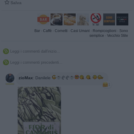

Salva
Bar
·
Caffè
·
Cornetti
·
Casi Umani
·
Rompicoglioni
·
Sono
semplice
·
Vecchio Stile
Leggi i commenti dall'inizio...

Leggi i commenti precedenti...

zioMax
:
Danilele
🥐🥐
1