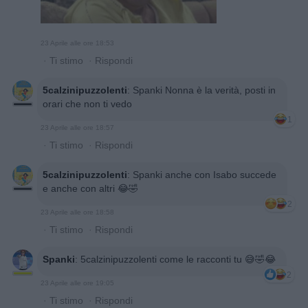
23 Aprile alle ore 18:53
·
Ti stimo
·
Rispondi
5calzinipuzzolenti
:
Spanki Nonna è la verità, posti in
orari che non ti vedo
1
23 Aprile alle ore 18:57
·
Ti stimo
·
Rispondi
5calzinipuzzolenti
:
Spanki anche con Isabo succede
e anche con altri 😂🤣
2
23 Aprile alle ore 18:58
·
Ti stimo
·
Rispondi
Spanki
:
5calzinipuzzolenti come le racconti tu 😅🤣😂
2
23 Aprile alle ore 19:05
·
Ti stimo
·
Rispondi