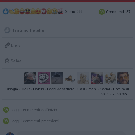
Stime: 33
Commenti: 37

Ti stimo fratella

Link

Salva
Disagio
·
Trolls
·
Haters
·
Leoni da tastiera
·
Casi Umani
·
Social
·
Rottura di
palle
·
Napalm51
Leggi i commenti dall'inizio...

Leggi i commenti precedenti...
