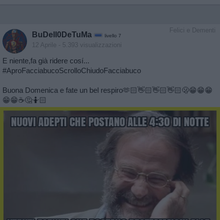
Felici e Dementi
BuDell0DeTuMa
livello 7
12 Aprile
- 5.393 visualizzazioni
E niente,fa già ridere cosí...
#AproFacciabucoScrolloChiudoFacciabuco
Buona Domenica e fate un bel respiro🫶🏻👋🏻👋🏻👋🏻🫢😁😁😁
😁😁☕🤔🤷🏻