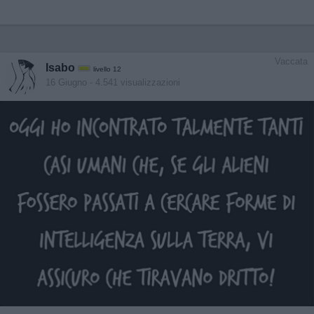
Vaccata
Isabo
livello 12
16 Giugno
- 4.541 visualizzazioni