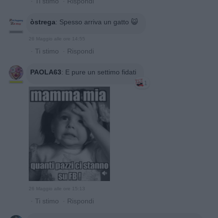
·
Ti stimo
·
Rispondi
òstrega
:
Spesso arriva un gatto 😺
26 Maggio alle ore 14:55
·
Ti stimo
·
Rispondi
PAOLA63
:
E pure un settimo fidati
1
26 Maggio alle ore 15:13
·
Ti stimo
·
Rispondi