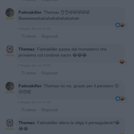
Fatinakiller
:
Themax 👌👌🤣🤣🤣🤣🤣
Bwwwwwahahahahahahahahah
2
3 Maggio alle ore 16:58
·
Ti stimo
·
Rispondi
Themax
:
Fatinakiller passa dal monastero che
proviamo col cordone sacro 😂😂😂
1
3 Maggio alle ore 16:59
·
Ti stimo
·
Rispondi
Fatinakiller
:
Themax no no, grazie per il pensiero 🥺
🥺🥺🤣
2
3 Maggio alle ore 17:02
·
Ti stimo
·
Rispondi
Themax
:
Fatinakiller allora la sfiga ti perseguiterà!!😂
😂😂