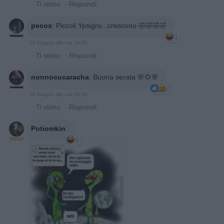
·
Ti stimo
·
Rispondi
pecos
:
Piccoli Ypsigro...crescono 🤣🤣🤣🤣
1
16 Giugno alle ore 19:48
·
Ti stimo
·
Rispondi
nonnocucaracha
:
Buona serata 🌸🌻🌸
2
16 Giugno alle ore 19:58
·
Ti stimo
·
Rispondi
Potiomkin
:
1