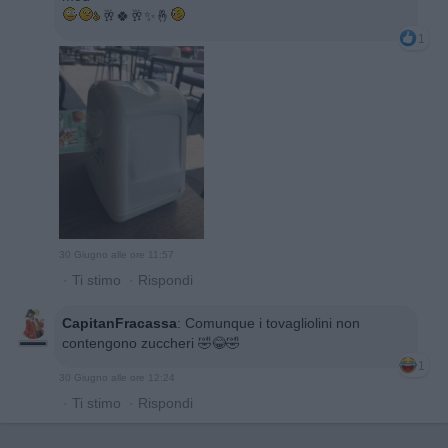
🥂🍀🥂✨️🤞
1
30 Giugno alle ore 11:57
·
Ti stimo
·
Rispondi
CapitanFracassa
:
Comunque i tovagliolini non
contengono zuccheri 🤣😂🤣
1
30 Giugno alle ore 12:24
·
Ti stimo
·
Rispondi