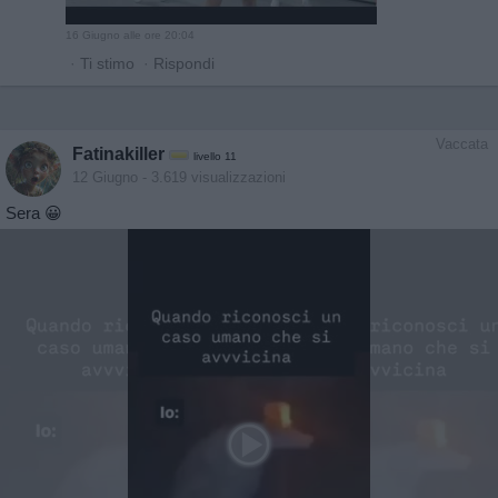
16 Giugno alle ore 20:04
·
Ti stimo
·
Rispondi
Vaccata
Fatinakiller
livello 11
12 Giugno
- 3.619 visualizzazioni
Sera 😀