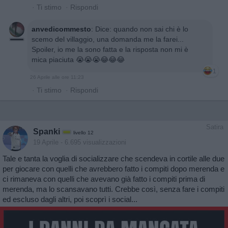
·
Ti stimo
·
Rispondi
anvedicommesto
:
Dice: quando non sai chi è lo
scemo del villaggio, una domanda me la farei...
Spoiler, io me la sono fatta e la risposta non mi è
mica piaciuta 😭😭😭😂😂😂
1
26 Aprile alle ore 11:23
·
Ti stimo
·
Rispondi
Satira
Spanki
livello 12
19 Aprile
- 6.695 visualizzazioni
Tale e tanta la voglia di socializzare che scendeva in cortile alle due
per giocare con quelli che avrebbero fatto i compiti dopo merenda e
ci rimaneva con quelli che avevano già fatto i compiti prima di
merenda, ma lo scansavano tutti. Crebbe così, senza fare i compiti
ed escluso dagli altri, poi scoprì i social...