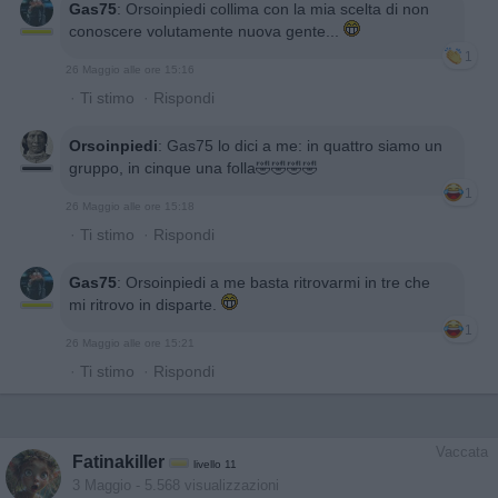
Gas75
:
Orsoinpiedi collima con la mia scelta di non
conoscere volutamente nuova gente...
1
26 Maggio alle ore 15:16
·
Ti stimo
·
Rispondi
Orsoinpiedi
:
Gas75 lo dici a me: in quattro siamo un
gruppo, in cinque una folla🤣🤣🤣🤣
1
26 Maggio alle ore 15:18
·
Ti stimo
·
Rispondi
Gas75
:
Orsoinpiedi a me basta ritrovarmi in tre che
mi ritrovo in disparte.
1
26 Maggio alle ore 15:21
·
Ti stimo
·
Rispondi
Vaccata
Fatinakiller
livello 11
3 Maggio
- 5.568 visualizzazioni