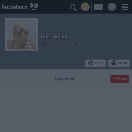

Casi Umani
Idolo della Community
Yeah
Bleah
Vaccheca
≡ Menu