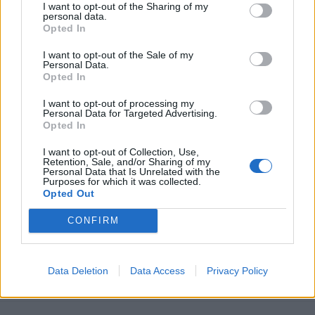
I want to opt-out of the Sharing of my
personal data.
Opted In
Vaccata
I want to opt-out of the Sale of my
FarangTao
livello 13
Personal Data.
26 Maggio
- 4.000 visualizzazioni
Opted In
Mannag u 🐷😅
I want to opt-out of processing my
Personal Data for Targeted Advertising.
Opted In
I want to opt-out of Collection, Use,
Retention, Sale, and/or Sharing of my
Personal Data that Is Unrelated with the
Purposes for which it was collected.
Opted Out
CONFIRM
Data Deletion
Data Access
Privacy Policy