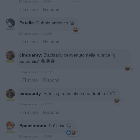
26 Aprile alle ore 08:04
·
Ti stimo
·
Rispondi
Patella
:
Dubbio amletico 🤔
1
26 Aprile alle ore 08:06
·
Ti stimo
·
Rispondi
cinquanty
:
Blackfairy benvenuto nella rubrica "gli
autocritici" 😅😅😅
1
26 Aprile alle ore 08:12
·
Ti stimo
·
Rispondi
cinquanty
:
Patella più amletico che dubbio 🥴🥴
1
26 Aprile alle ore 08:12
·
Ti stimo
·
Rispondi
Epaminonda
:
Po' esse 🤔
2
26 Aprile alle ore 09:08