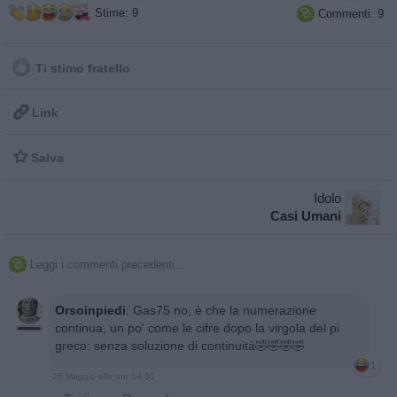
Stime: 9
Commenti: 9

Ti stimo fratello

Link

Salva
Idolo
Casi Umani
Leggi i commenti precedenti...

Orsoinpiedi
:
Gas75 no, è che la numerazione
continua, un po' come le cifre dopo la virgola del pi
greco: senza soluzione di continuità🤣🤣🤣🤣
1
26 Maggio alle ore 14:31