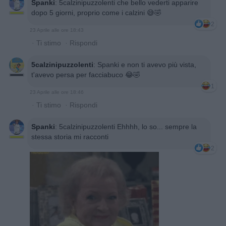
Spanki
:
5calzinipuzzolenti che bello vederti apparire
dopo 5 giorni, proprio come i calzini 😅🤣
2
23 Aprile alle ore 18:43
·
Ti stimo
·
Rispondi
5calzinipuzzolenti
:
Spanki e non ti avevo più vista,
t'avevo persa per facciabuco 😂🤣
1
23 Aprile alle ore 18:46
·
Ti stimo
·
Rispondi
Spanki
:
5calzinipuzzolenti Ehhhh, lo so... sempre la
stessa storia mi racconti
2