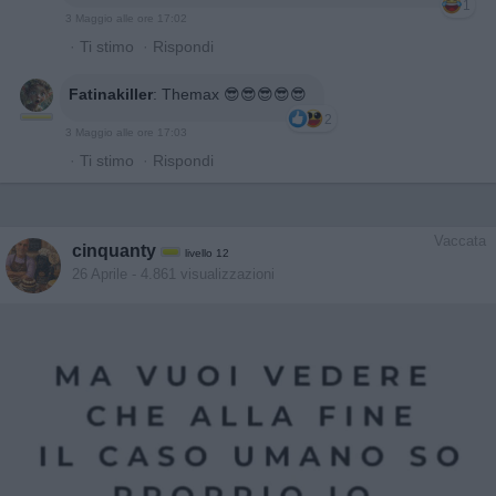
1
3 Maggio alle ore 17:02
·
Ti stimo
·
Rispondi
Fatinakiller
:
Themax 😎😎😎😎😎
2
3 Maggio alle ore 17:03
·
Ti stimo
·
Rispondi
Vaccata
cinquanty
livello 12
26 Aprile
- 4.861 visualizzazioni