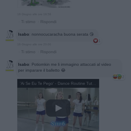
16 Giugno alle ore 19:58
·
Ti stimo
·
Rispondi
Isabo
:
nonnocucaracha buona serata 😘
1
16 Giugno alle ore 20:00
·
Ti stimo
·
Rispondi
Isabo
:
Potiomkin me li immagino attaccati al video
per imparare il balletto 😂
2
'Ai Se Eu Te Pego' - Dance Routine Tutorial