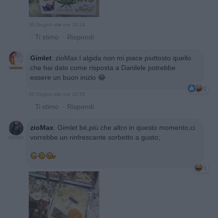
30 Giugno alle ore 10:24
·
Ti stimo
·
Rispondi
Gimlet
:
zioMax l algida non mi piace piuttosto quello
che hai dato come risposta a Danilele potrebbe
essere un buon inizio 😂
2
30 Giugno alle ore 10:55
·
Ti stimo
·
Rispondi
zioMax
:
Gimlet bè,più che altro in questo momento,ci
vorrebbe un rinfrescante sorbetto a gusto;
1