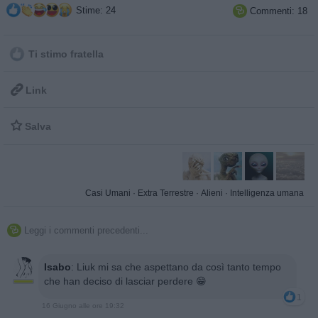
Stime: 24
Commenti: 18

Ti stimo fratella

Link

Salva
Casi Umani
·
Extra Terrestre
·
Alieni
·
Intelligenza umana
Leggi i commenti precedenti...

Isabo
:
Liuk mi sa che aspettano da così tanto tempo
che han deciso di lasciar perdere 😁
1
16 Giugno alle ore 19:32