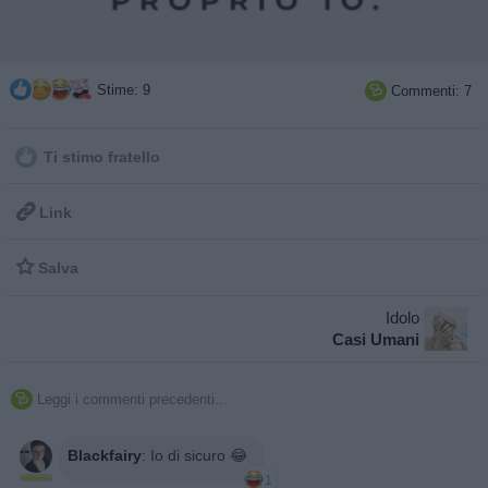
Stime: 9
Commenti: 7

Ti stimo fratello

Link

Salva
Idolo
Casi Umani
Leggi i commenti precedenti...

Blackfairy
:
Io di sicuro 😂
1