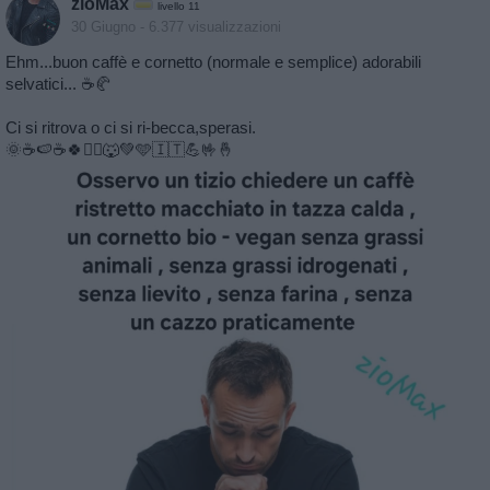
zioMax
livello 11
30 Giugno
- 6.377 visualizzazioni
Ehm...buon caffè e cornetto (normale e semplice) adorabili
selvatici... ☕️🥐
Ci si ritrova o ci si ri-becca,sperasi.
🌞☕️🍉☕️🍀🏃‍♂️🐺💚🩵🇮🇹💪🤟🤞