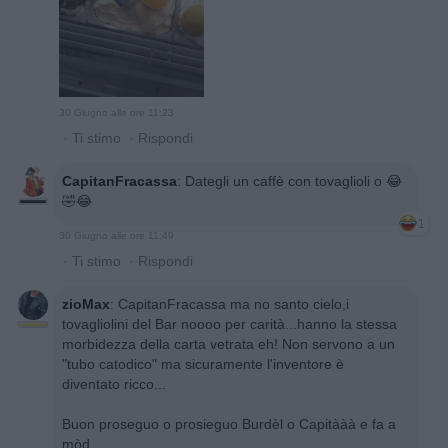
30 Giugno alle ore 11:23
·
Ti stimo
·
Rispondi
CapitanFracassa
:
Dategli un caffè con tovaglioli o 😂
🤣😂
1
30 Giugno alle ore 11:49
·
Ti stimo
·
Rispondi
zioMax
:
CapitanFracassa ma no santo cielo,i
tovagliolini del Bar noooo per carità...hanno la stessa
morbidezza della carta vetrata eh! Non servono a un
"tubo catodico" ma sicuramente l'inventore è
diventato ricco...
Buon proseguo o prosieguo Burdèl o Capitààà e fa a
mòd