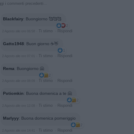
gi i commenti precedenti...
Blackfairy
:
Buongiorno 🥰🥰🥰
2
·
Ti stimo
·
Rispondi
2 Agosto alle ore 06:58
Gatto1948
:
Buon giorno ☕👋
1
·
Ti stimo
·
Rispondi
2 Agosto alle ore 07:01
Rema
:
Buongiorno 🤗
2
·
Ti stimo
·
Rispondi
2 Agosto alle ore 08:09
Potiomkin
:
Buona domenica a te 🤗
2
·
Ti stimo
·
Rispondi
2 Agosto alle ore 12:08
Marlyyy
:
Buona domenica pomeriggio
2
·
Ti stimo
·
Rispondi
2 Agosto alle ore 14:41