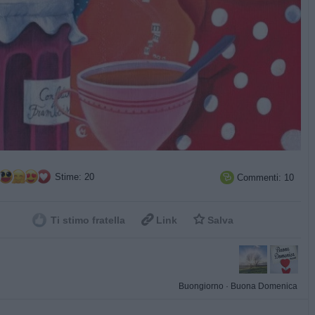
Stime: 20
Commenti: 10



Ti stimo fratella
Link
Salva
Buongiorno
·
Buona Domenica