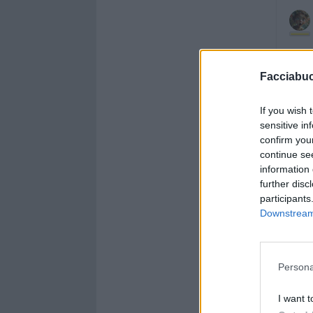
Facciabu
If you wish 
sensitive in
confirm you
continue se
information 
further disc
participants
Downstream 
Persona
I want t