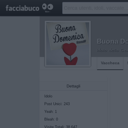
Buona D
Idolo della C
Vaccheca
Dettagli
Idolo
Post Unici: 243
Yeah:
1
Bleah:
0
Visite Totali: 38.647