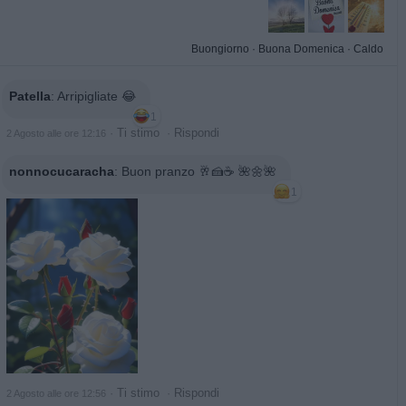
Buongiorno
·
Buona Domenica
·
Caldo
Patella
:
Arripigliate 😂
1
·
Ti stimo
·
Rispondi
2 Agosto alle ore 12:16
nonnocucaracha
:
Buon pranzo 🥂🍰☕️ 🌺🌼🌺
1
·
Ti stimo
·
Rispondi
2 Agosto alle ore 12:56