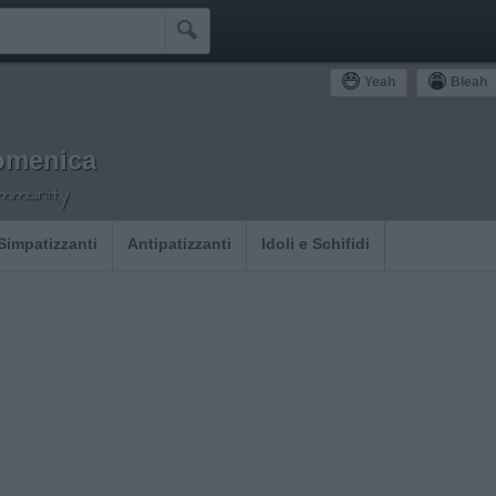

Yeah
Bleah
omenica
ommunity
Simpatizzanti
Antipatizzanti
Idoli e Schifidi