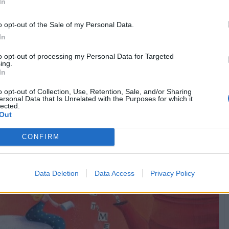
In
o opt-out of the Sale of my Personal Data.
In
to opt-out of processing my Personal Data for Targeted
Chiacchiera
SilvytheBest
ing.
livello 12
In
2 Agosto
- 5.284 visualizzazioni
iorno e buona domenica 😘😘😘😘
o opt-out of Collection, Use, Retention, Sale, and/or Sharing
ersonal Data that Is Unrelated with the Purposes for which it
lected.
Out
CONFIRM
Data Deletion
Data Access
Privacy Policy