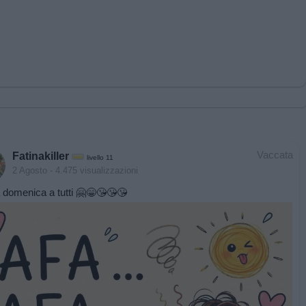
Vaccata
Fatinakiller
livello 11
2 Agosto
- 4.475 visualizzazioni
domenica a tutti 🤗😁😘😘😘