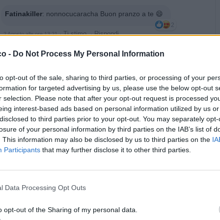
Fatinakiller
:
nonnocucaracha Buon pranzo a te 😄
2
·
Ti stimo
·
Rispondi
2 Agosto alle ore 13:21
co -
Do Not Process My Personal Information
Fatinakiller
:
Patella È na parola 🤣🤣
2
·
Ti stimo
·
Rispondi
2 Agosto alle ore 13:22
to opt-out of the sale, sharing to third parties, or processing of your per
formation for targeted advertising by us, please use the below opt-out s
r selection. Please note that after your opt-out request is processed y
pubblicità
eing interest-based ads based on personal information utilized by us or
disclosed to third parties prior to your opt-out. You may separately opt-
losure of your personal information by third parties on the IAB’s list of
. This information may also be disclosed by us to third parties on the
IA
Participants
that may further disclose it to other third parties.
l Data Processing Opt Outs
o opt-out of the Sharing of my personal data.