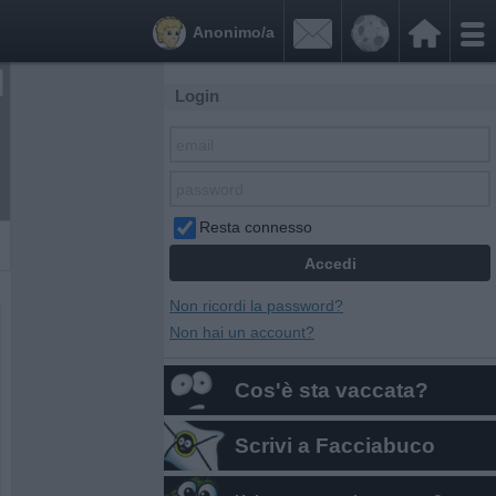


Anonimo/a
Login
Resta connesso
Non ricordi la password?
Non hai un account?
Cos'è sta vaccata?
Scrivi a Facciabuco