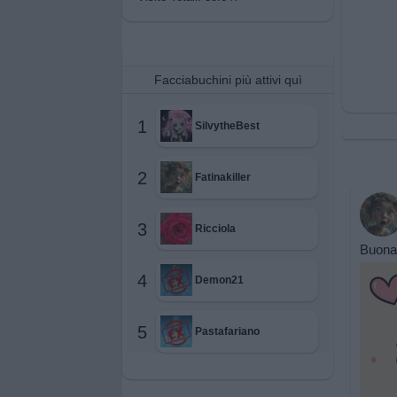
Facciabuchini più attivi quì
1
SilvytheBest
2
Fatinakiller
3
Ricciola
Buona 
4
Demon21
5
Pastafariano