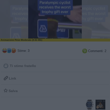
Animazione Peso Moderato (0.61 Mb)
Stime: 3
Commenti: 2

Ti stimo fratello

Link

Salva