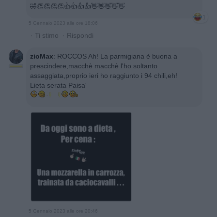
🤣👏👏👏👏👍👍👍👍👋👋👋👋👋
1
5 Gennaio 2023 alle ore 18:06
·
Ti stimo
·
Rispondi
zioMax
:
ROCCOS Ah! La parmigiana è buona a
prescindere,macchè macchè l'ho soltanto
assaggiata,proprio ieri ho raggiunto i 94 chili,eh!
Lieta serata Paisa'
5 Gennaio 2023 alle ore 20:46