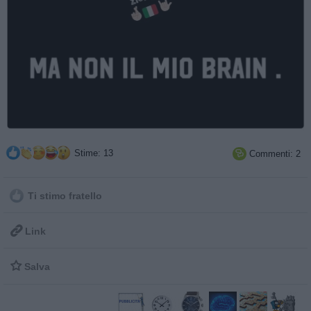
Stime: 13
Commenti: 2

Ti stimo fratello

Link

Salva