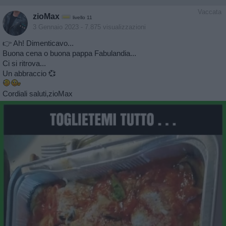
Vaccata
zioMax
livello 11
3 Gennaio 2023
- 7.875 visualizzazioni
👉 Ah! Dimenticavo...
Buona cena o buona pappa Fabulandia...
Ci si ritrova...
Un abbraccio 💞
Cordiali saluti,zioMax