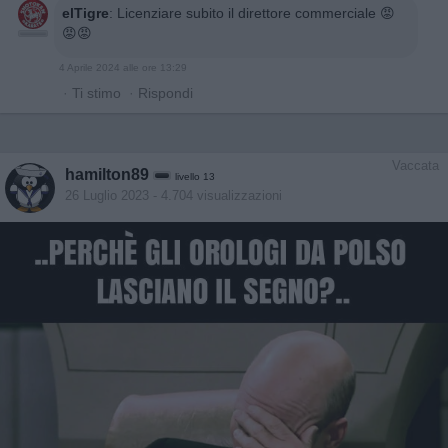
elTigre
:
Licenziare subito il direttore commerciale 😡
😡😡
4 Aprile 2024 alle ore 13:29
·
Ti stimo
·
Rispondi
Vaccata
hamilton89
livello 13
26 Luglio 2023
- 4.704 visualizzazioni