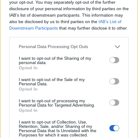
your opt-out. You may separately opt-out of the further
disclosure of your personal information by third parties on the
IAB’s list of downstream participants. This information may
also be disclosed by us to third parties on the
IAB’s List of
Downstream Participants
that may further disclose it to other
third parties.
Personal Data Processing Opt Outs
I want to opt-out of the Sharing of my
33.386 visualizzazioni totali
personal data.
Opted In
vaccata originalmente divulgata da:
Avvogatto
·
Vai al post originale
I want to opt-out of the Sale of my
Personal Data.
Opted In
Stime: 15
Commenti: 5

I want to opt-out of processing my
Personal Data for Targeted Advertising.
Ti stimo fratello
Opted In
I want to opt-out of Collection, Use,

Link
Retention, Sale, and/or Sharing of my
Personal Data that Is Unrelated with the
Purposes for which it was collected.