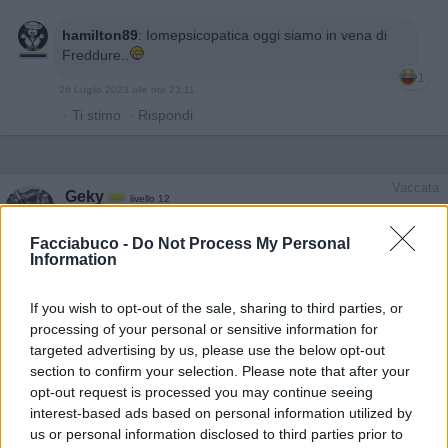
hamilton89
:
Iomepsicopatica oggi siamo in vena di
Freddure..
1
26 Luglio 2023 alle ore 23:11
·
Ti stimo
·
Rispondi
Vaccata
Geky
livello 12
3 Giugno 2023
- 9.178 visualizzazioni
Facciabuco -
Do Not Process My Personal
Wellaaaaà genteeee povera!!!! 🙋🏼🦧
Information
If you wish to opt-out of the sale, sharing to third parties, or
processing of your personal or sensitive information for
targeted advertising by us, please use the below opt-out
section to confirm your selection. Please note that after your
opt-out request is processed you may continue seeing
interest-based ads based on personal information utilized by
us or personal information disclosed to third parties prior to