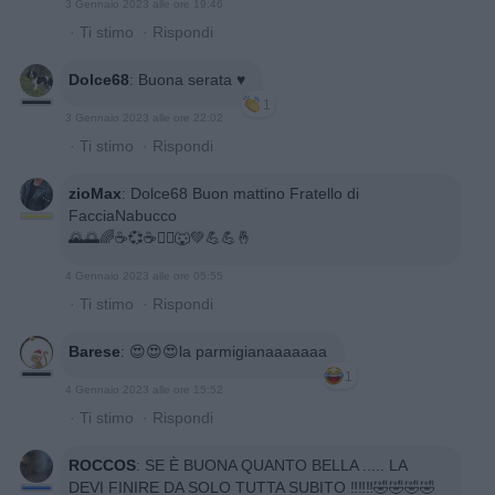
3 Gennaio 2023 alle ore 19:46
·
Ti stimo
·
Rispondi
Dolce68
:
Buona serata ♥️
1
3 Gennaio 2023 alle ore 22:02
·
Ti stimo
·
Rispondi
zioMax
:
Dolce68 Buon mattino Fratello di
FacciaNabucco
🌄🌅🌈☕💞☕🏃‍♂️🐺💚💪💪🤞
4 Gennaio 2023 alle ore 05:55
·
Ti stimo
·
Rispondi
Barese
:
😍😍😍la parmigianaaaaaaa
1
4 Gennaio 2023 alle ore 15:52
·
Ti stimo
·
Rispondi
ROCCOS
:
SE È BUONA QUANTO BELLA ..... LA
DEVI FINIRE DA SOLO TUTTA SUBITO ‼️‼️‼️🤣🤣🤣🤣