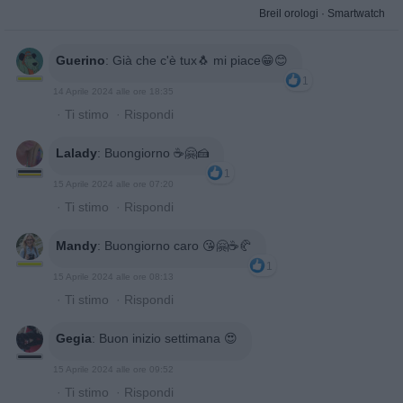
Breil orologi
·
Smartwatch
Guerino
:
Già che c'è tux🐧 mi piace😁😊
1
14 Aprile 2024 alle ore 18:35
·
Ti stimo
·
Rispondi
Lalady
:
Buongiorno ☕️🤗🍰
1
15 Aprile 2024 alle ore 07:20
·
Ti stimo
·
Rispondi
Mandy
:
Buongiorno caro 😘🤗☕️🥐
1
15 Aprile 2024 alle ore 08:13
·
Ti stimo
·
Rispondi
Gegia
:
Buon inizio settimana 😍
15 Aprile 2024 alle ore 09:52
·
Ti stimo
·
Rispondi