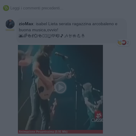
Leggi i commenti precedenti...

zioMax
:
isabel Lieta serata ragazzina arcobaleno e
buona musica,ovvio!
🌆🌈🍻💃💞🍻🏃‍♂️🐺💚🎼🎵🎶🤘🤟💪🤞
2
Animazione Pesantissima (5.91 Mb)