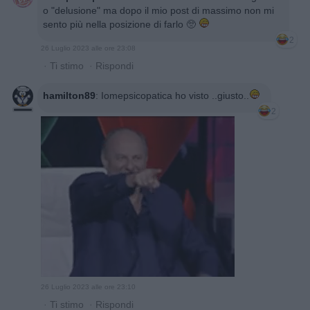
o "delusione" ma dopo il mio post di massimo non mi
sento più nella posizione di farlo 🥺
2
26 Luglio 2023 alle ore 23:08
·
Ti stimo
·
Rispondi
hamilton89
:
Iomepsicopatica ho visto ..giusto..
2
26 Luglio 2023 alle ore 23:10
·
Ti stimo
·
Rispondi