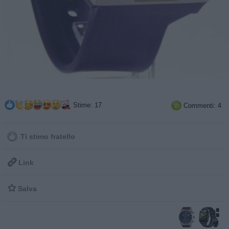
Stime: 17
Commenti: 4

Ti stimo fratello

Link

Salva