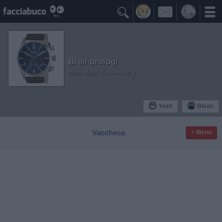

Breil orologi
Idolo della Community
Yeah
Bleah
Vaccheca
≡ Menu