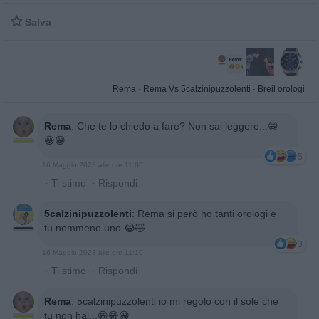

Salva
Rema
·
Rema Vs 5calzinipuzzolenti
·
Breil orologi
Rema
:
Che te lo chiedo a fare? Non sai leggere...😁
😁😁
5
16 Maggio 2023 alle ore 11:06
·
Ti stimo
·
Rispondi
5calzinipuzzolenti
:
Rema si però ho tanti orologi e
tu nemmeno uno 😂🤣
3
16 Maggio 2023 alle ore 11:10
·
Ti stimo
·
Rispondi
Rema
:
5calzinipuzzolenti io mi regolo con il sole che
tu non hai...😁😁😁