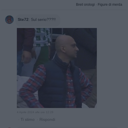
Breil orologi
·
Figure di merda
Ste72
:
Sul serio???!!
4 Aprile 2024 alle ore 12:28
·
Ti stimo
·
Rispondi