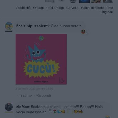
Pubblicità
·
Orologi
·
Breil orologi
·
Cervello
·
Giochi di parole
·
Post
Originali
5calzinipuzzolenti
:
Ciao buona serata
1
3 Gennaio 2023 alle ore 18:56
·
Ti stimo
·
Rispondi
zioMax
:
5calzinipuzzolenti ...settete!!! Boooo!!! Hola
vecia venessssian
1