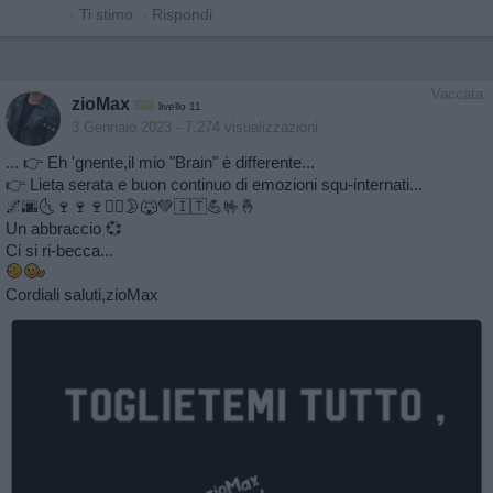
·
Ti stimo
·
Rispondi
Vaccata
zioMax
livello 11
3 Gennaio 2023
- 7.274 visualizzazioni
... 👉 Eh 'gnente,il mio "Brain" è differente...
👉 Lieta serata e buon continuo di emozioni squ-internati...
🌌🌆🌜🍷🍷🍷🏃‍♂️🌛🐺💚🇮🇹💪🤟🤞
Un abbraccio 💞
Ci si ri-becca...
Cordiali saluti,zioMax