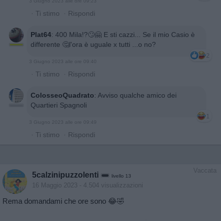
3 Giugno 2023 alle ore 09:23
·
Ti stimo
·
Rispondi
Plat64
:
400 Mila!?🙄🤗 E sti cazzi... Se il mio Casio è
differente 🤔l'ora è uguale x tutti ...o no?
2
3 Giugno 2023 alle ore 09:40
·
Ti stimo
·
Rispondi
ColosseoQuadrato
:
Avviso qualche amico dei
Quartieri Spagnoli
1
3 Giugno 2023 alle ore 09:49
·
Ti stimo
·
Rispondi
Vaccata
5calzinipuzzolenti
livello 13
16 Maggio 2023
- 4.504 visualizzazioni
Rema domandami che ore sono 😂🤣