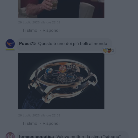
26 Luglio 2023 alle ore 22:52
·
Ti stimo
·
Rispondi
Pucci75
:
Questo è uno dei più belli al mondo
2
26 Luglio 2023 alle ore 22:53
·
Ti stimo
·
Rispondi
Iomepsicopatica
:
Volevo mettere la stima "sdegno"