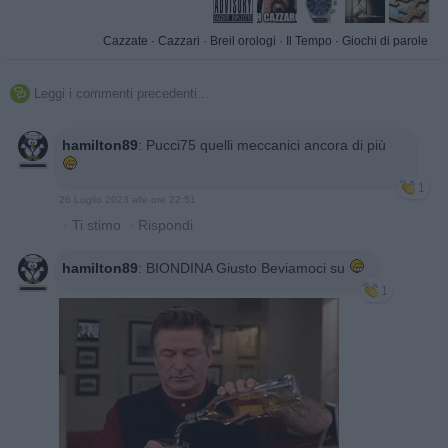
Cazzate
·
Cazzari
·
Breil orologi
·
Il Tempo
·
Giochi di parole
Leggi i commenti precedenti...

hamilton89
:
Pucci75 quelli meccanici ancora di più
1
26 Luglio 2023 alle ore 22:51
·
Ti stimo
·
Rispondi
hamilton89
:
BIONDINA Giusto Beviamoci su
1