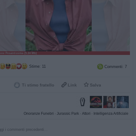
ne Pesantissima (5.24 Mb)
Stime: 11
Commenti: 7



Ti stimo fratello
Link
Salva
Onoranze Funebri
·
Jurassic Park
·
Attori
·
Intelligenza Artificiale
gi i commenti precedenti...