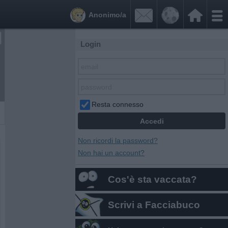


Anonimo/a
Login
Resta connesso
Non ricordi la password?
Non hai un account?
Cos'è sta vaccata?
Scrivi a Facciabuco