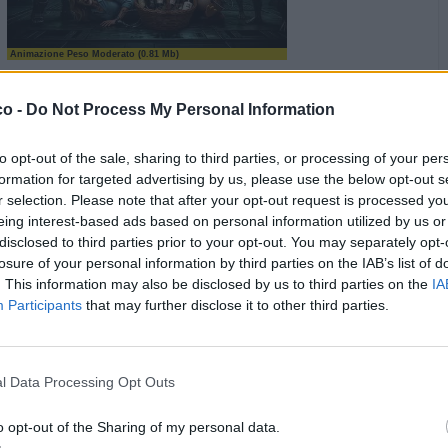
Animazione Peso Moderato (0.81 Mb)
·
Ti stimo
·
Rispondi
27 Luglio alle ore 19:07
co -
Do Not Process My Personal Information
nonnocucaracha
:
Buona serata
1
to opt-out of the sale, sharing to third parties, or processing of your per
formation for targeted advertising by us, please use the below opt-out s
r selection. Please note that after your opt-out request is processed y
eing interest-based ads based on personal information utilized by us or
disclosed to third parties prior to your opt-out. You may separately opt-
losure of your personal information by third parties on the IAB’s list of
. This information may also be disclosed by us to third parties on the
IA
Participants
that may further disclose it to other third parties.
·
Ti stimo
·
Rispondi
27 Luglio alle ore 20:25
l Data Processing Opt Outs
ruttolomeo
:
nonnocucaracha buonasera
o opt-out of the Sharing of my personal data.
2