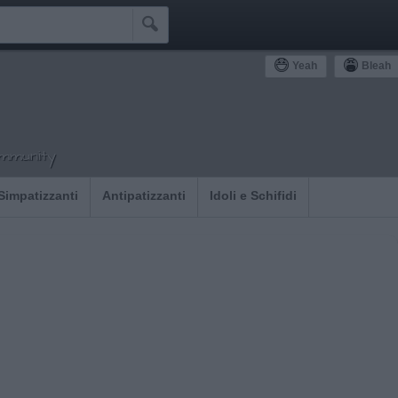

Yeah
Bleah
ommunity
Simpatizzanti
Antipatizzanti
Idoli e Schifidi