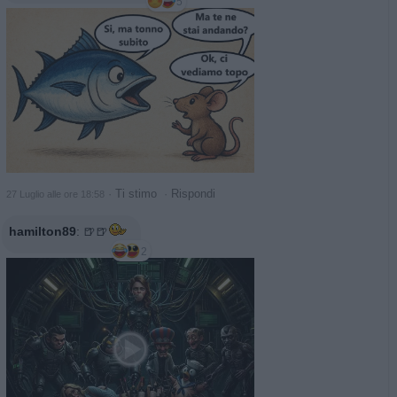
5
·
Ti stimo
·
Rispondi
27 Luglio alle ore 18:58
hamilton89
:
🍺🍺
2