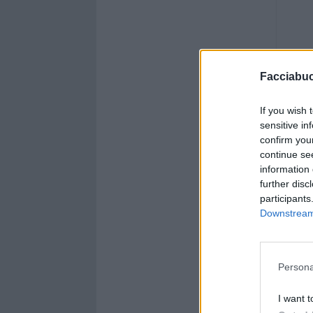
Facciabu
If you wish 
sensitive in
confirm you
continue se
information 
further disc
participants
Downstream 
Persona
I want t