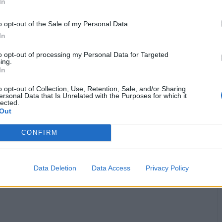
In
·
Ti stimo
·
Rispondi
27 Luglio alle ore 20:29
isabel
:
ruttolomeo buongiorno 🤗😄
o opt-out of the Sale of my Personal Data.
1
In
·
Ti stimo
·
Rispondi
28 Luglio alle ore 12:03
to opt-out of processing my Personal Data for Targeted
ing.
ruttolomeo
:
isabel buongiorno
In
1
·
Ti stimo
·
Rispondi
28 Luglio alle ore 12:51
o opt-out of Collection, Use, Retention, Sale, and/or Sharing
ersonal Data that Is Unrelated with the Purposes for which it
lected.
Out
pubblicità
CONFIRM
Data Deletion
Data Access
Privacy Policy