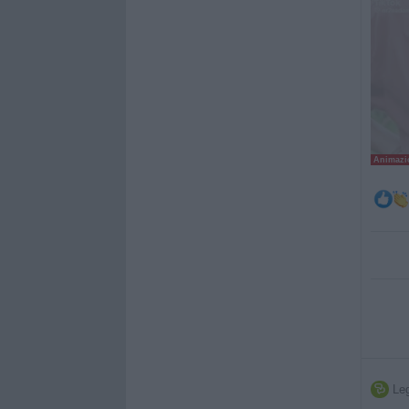
Animazio
Leg
