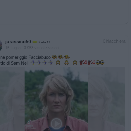
Chiacchiera
jurassico50
livello 12
15 Luglio
- 3.953 visualizzazioni
fine pomeriggio Facciabuco
ordo di Sam Neill