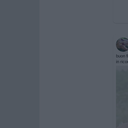
buon 
in ric