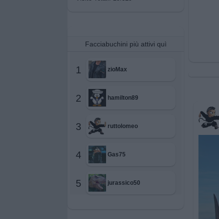
Facciabuchini più attivi quì
1
zioMax
2
hamilton89
3
ruttolomeo
4
Gas75
5
jurassico50