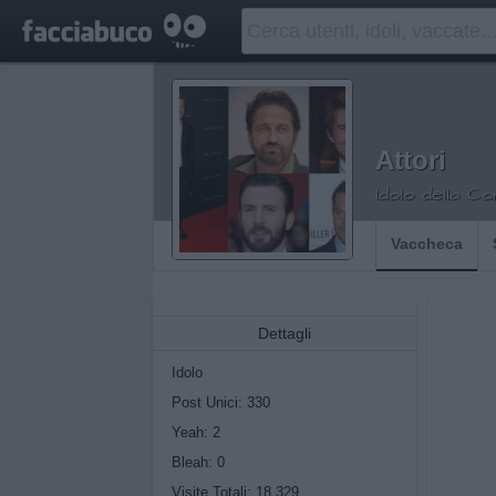
Attori
Idolo della C
Vaccheca
Dettagli
Idolo
Post Unici: 330
Yeah:
2
Bleah:
0
Visite Totali: 18.329