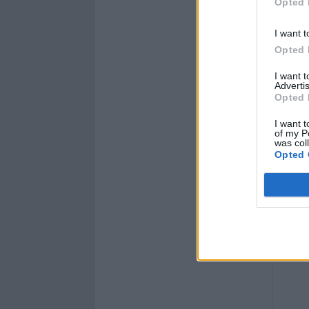
Opted 
I want t
Opted 
I want 
Advertis
Opted 
I want t
of my P
was col
Opted 