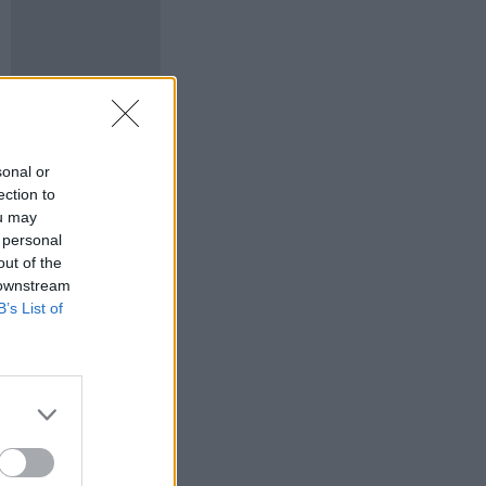
sonal or
ection to
ou may
 personal
out of the
 downstream
B’s List of