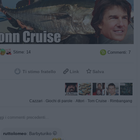
Stime: 14
Commenti: 7



Ti stimo fratello
Link
Salva
Cazzari
·
Giochi di parole
·
Attori
·
Tom Cruise
·
Rimbangang
gi i commenti precedenti...
ruttolomeo
:
Barbyturiko 🤭