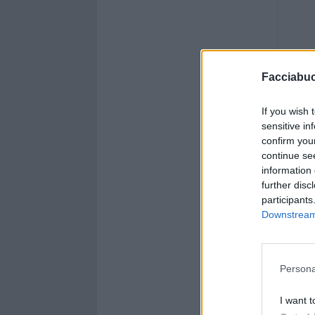
Facciabu
If you wish 
sensitive in
confirm you
continue se
information 
further disc
participants
Downstream 
Persona
I want t