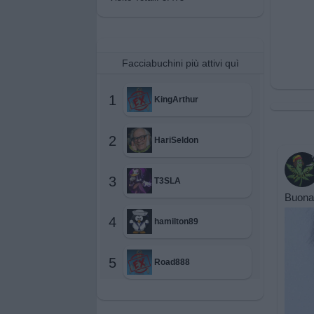
Facciabuchini più attivi quì
1
KingArthur
2
HariSeldon
3
T3SLA
BuonaN
4
hamilton89
5
Road888