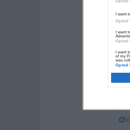
Opted 
I want t
Opted 
I want 
Advertis
Opted 
I want t
of my P
was col
Opted 