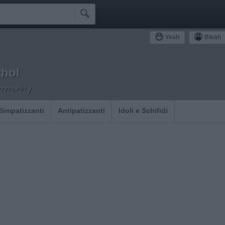

Yeah
Bleah
hol
ommunity
Simpatizzanti
Antipatizzanti
Idoli e Schifidi