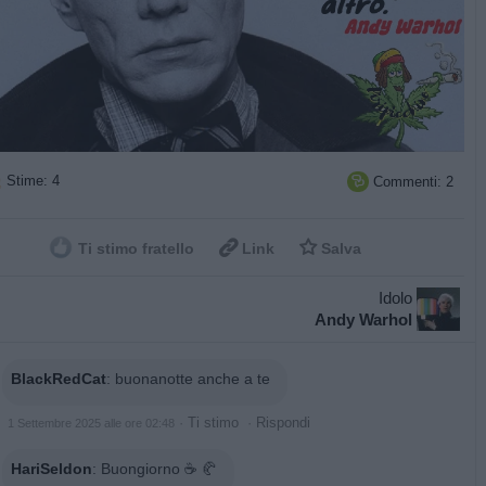
Stime: 4
Commenti: 2



Ti stimo fratello
Link
Salva
Idolo
Andy Warhol
BlackRedCat
:
buonanotte anche a te
·
Ti stimo
·
Rispondi
1 Settembre 2025 alle ore 02:48
HariSeldon
:
Buongiorno ☕️ 🥐