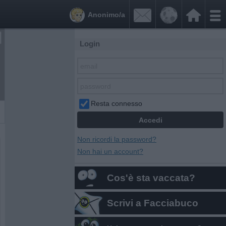


Anonimo/a
Login
Resta connesso
Non ricordi la password?
Non hai un account?
Cos'è sta vaccata?
Scrivi a Facciabuco