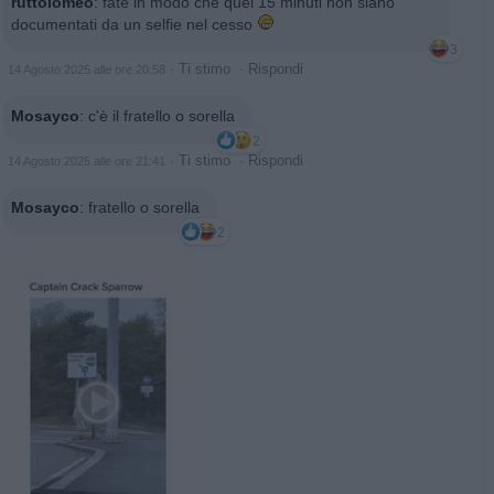
ruttolomeo
:
fate in modo che quei 15 minuti non siano
documentati da un selfie nel cesso
3
·
Ti stimo
·
Rispondi
14 Agosto 2025 alle ore 20:58
Mosayco
:
c'è il fratello o sorella
2
·
Ti stimo
·
Rispondi
14 Agosto 2025 alle ore 21:41
Mosayco
:
fratello o sorella
2