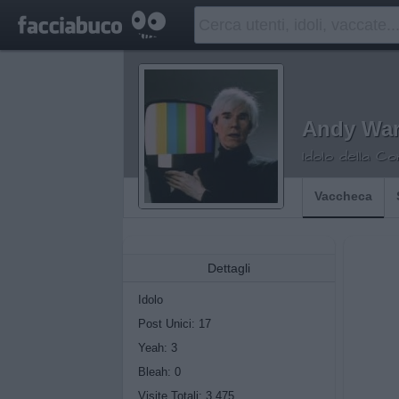
Andy War
Idolo della C
Vaccheca
Dettagli
Idolo
Post Unici: 17
Yeah:
3
Bleah:
0
Visite Totali: 3.475