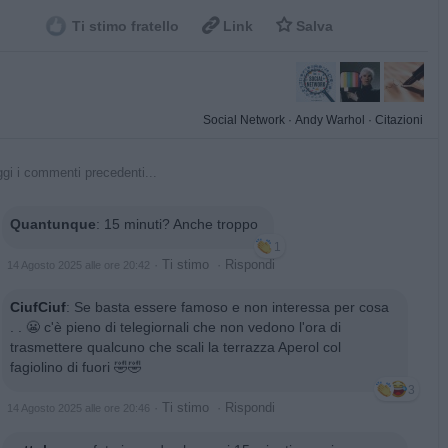


Ti stimo fratello
Link
Salva
Social Network
·
Andy Warhol
·
Citazioni
gi i commenti precedenti...
Quantunque
:
15 minuti? Anche troppo
1
·
Ti stimo
·
Rispondi
14 Agosto 2025 alle ore 20:42
CiufCiuf
:
Se basta essere famoso e non interessa per cosa
. . 😬 c'è pieno di telegiornali che non vedono l'ora di
trasmettere qualcuno che scali la terrazza Aperol col
fagiolino di fuori 🤣🤣
3
·
Ti stimo
·
Rispondi
14 Agosto 2025 alle ore 20:46