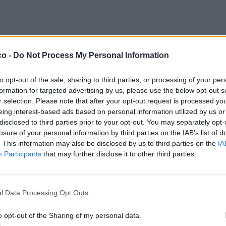
co -
Do Not Process My Personal Information
to opt-out of the sale, sharing to third parties, or processing of your per
formation for targeted advertising by us, please use the below opt-out s
Chiacchiera
r selection. Please note that after your opt-out request is processed y
hamilton89
livello 13
eing interest-based ads based on personal information utilized by us or
14 Agosto 2025
- 4.128 visualizzazioni
disclosed to third parties prior to your opt-out. You may separately opt-
losure of your personal information by third parties on the IAB’s list of
. This information may also be disclosed by us to third parties on the
IA
Participants
that may further disclose it to other third parties.
l Data Processing Opt Outs
o opt-out of the Sharing of my personal data.