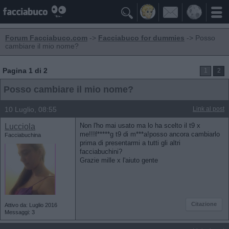

Forum Facciabuco.com
->
Facciabuco for dummies
-> Posso
cambiare il mio nome?
Pagina 1 di 2
1
2
Posso cambiare il mio nome?
10 Luglio, 08:55
Link al post
Lucciola
Non l'ho mai usato ma lo ha scelto il t9 x
me!!!f*****g t9 di m***a!posso ancora cambiarlo
Facciabuchina
prima di presentarmi a tutti gli altri
facciabuchini?
Grazie mille x l'aiuto gente
Citazione
Attivo da: Luglio 2016
Messaggi: 3