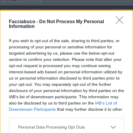
17 Settembre, 15:50
Link al post
Fabio
Facciabuco -
Do Not Process My Personal
Ex Facciabuchino
Information
If you wish to opt-out of the sale, sharing to third parties, or
processing of your personal or sensitive information for
targeted advertising by us, please use the below opt-out
section to confirm your selection. Please note that after your
opt-out request is processed you may continue seeing
Citazione
Utenza cancellata
Messaggi: 309
interest-based ads based on personal information utilized by
us or personal information disclosed to third parties prior to
24 Ottobre, 17:20
Link al post
your opt-out. You may separately opt-out of the further
disclosure of your personal information by third parties on the
AjejeBrazorf
Si può modificare o è cosa riservata a chi
ancora non ha postato?
IAB’s list of downstream participants. This information may
Facciabuchino
also be disclosed by us to third parties on the
IAB’s List of
Downstream Participants
that may further disclose it to other
third parties.
Personal Data Processing Opt Outs