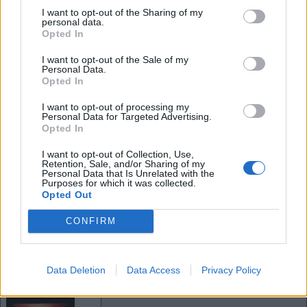
Citazione
Attivo da: Settembre 2016
I want to opt-out of the Sharing of my
Messaggi: 2
personal data.
Opted In
24 Ottobre, 20:48
Link al post
I want to opt-out of the Sale of my
Fabio
Modificato.
Personal Data.
Ex Facciabuchino
Opted In
I want to opt-out of processing my
Personal Data for Targeted Advertising.
Opted In
I want to opt-out of Collection, Use,
Retention, Sale, and/or Sharing of my
Citazione
Personal Data that Is Unrelated with the
Utenza cancellata
Purposes for which it was collected.
Messaggi: 309
Opted Out
26 Agosto, 10:55
Link al post
CONFIRM
Lunarossa
Fabio potrei eliminare quello 02 alla fine del mio
nick?
Facciabuchina
Data Deletion
Data Access
Privacy Policy