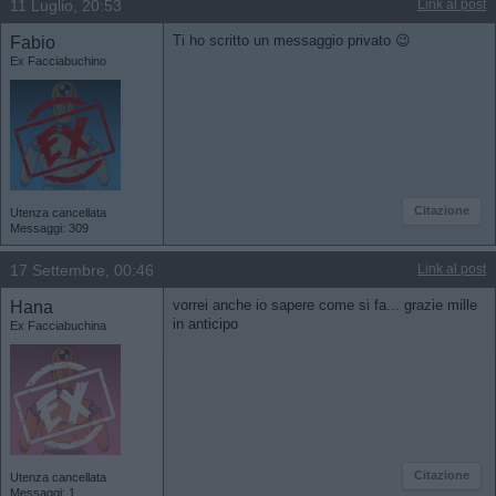
11 Luglio, 20:53
Link al post
Fabio
Ti ho scritto un messaggio privato 😉
Ex Facciabuchino
Citazione
Utenza cancellata
Messaggi: 309
17 Settembre, 00:46
Link al post
Hana
vorrei anche io sapere come si fa... grazie mille
in anticipo
Ex Facciabuchina
Citazione
Utenza cancellata
Messaggi: 1