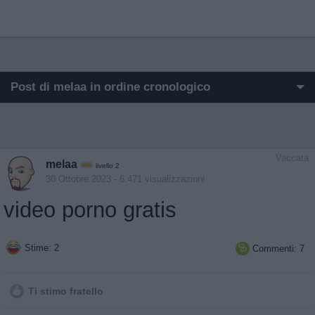
Post di melaa in ordine cronologico
I post di melaa più apprezzati
I post di melaa più visualizzati
Vaccata
melaa
livello 2
Post in cui hanno evocato melaa
30 Ottobre 2023
- 6.471 visualizzazioni
video porno gratis
Post commentati da melaa
Primi post di melaa
Stime: 2
Commenti: 7

Ti stimo fratello