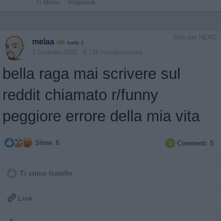
·
Ti stimo
·
Rispondi
Solo per NERD
melaa
livello 2
2 Gennaio 2020
- 8.126 visualizzazioni
bella raga mai scrivere sul
reddit chiamato r/funny
peggiore errore della mia vita
Stime: 6
Commenti: 5

Ti stimo fratello

Link