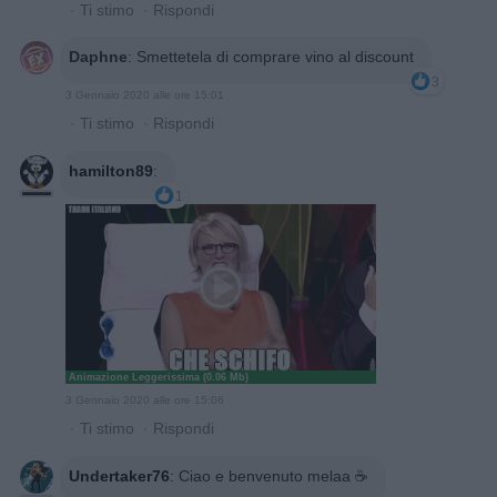
·
Ti stimo
·
Rispondi
Daphne
:
Smettetela di comprare vino al discount
3
3 Gennaio 2020 alle ore 15:01
·
Ti stimo
·
Rispondi
hamilton89
:
1
Animazione Leggerissima (0.06 Mb)
3 Gennaio 2020 alle ore 15:06
·
Ti stimo
·
Rispondi
Undertaker76
:
Ciao e benvenuto melaa ☕