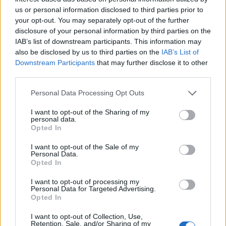
us or personal information disclosed to third parties prior to
your opt-out. You may separately opt-out of the further
disclosure of your personal information by third parties on the
IAB’s list of downstream participants. This information may
Stime: 5
also be disclosed by us to third parties on the
IAB’s List of
Downstream Participants
that may further disclose it to other
third parties.
Ti stimo fratello
Personal Data Processing Opt Outs

Link
I want to opt-out of the Sharing of my
personal data.
Opted In

Salva
I want to opt-out of the Sale of my
Personal Data.
Opted In
Vaccata
I want to opt-out of processing my
melaa
livello 2
Personal Data for Targeted Advertising.
3 Gennaio 2020
- 8.087 visualizzazioni
Opted In
ahahahaahaha oggi ho fatto la cacca puzzolente
I want to opt-out of Collection, Use,
Retention, Sale, and/or Sharing of my