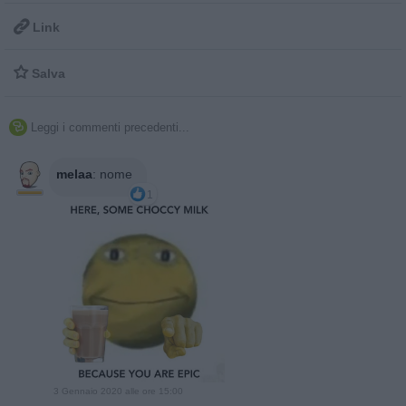

Link

Salva
Leggi i commenti precedenti...

melaa
:
nome
1
3 Gennaio 2020 alle ore 15:00