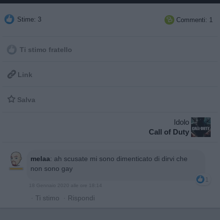
Stime: 3
Commenti: 1

Ti stimo fratello

Link

Salva
Idolo
Call of Duty
melaa
:
ah scusate mi sono dimenticato di dirvi che
non sono gay
1
18 Gennaio 2020 alle ore 18:14
·
Ti stimo
·
Rispondi