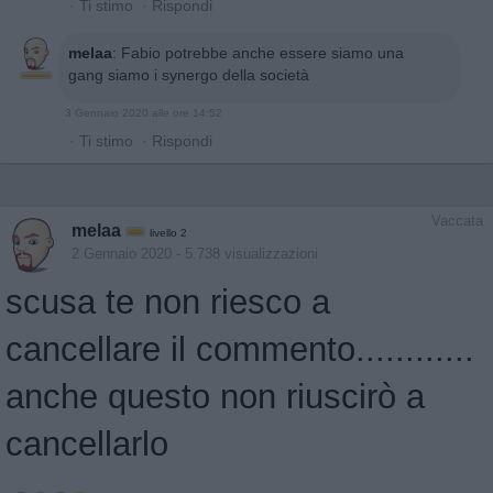
·
Ti stimo
·
Rispondi
melaa
:
Fabio potrebbe anche essere siamo una
gang siamo i synergo della società
3 Gennaio 2020 alle ore 14:52
·
Ti stimo
·
Rispondi
Vaccata
melaa
livello 2
2 Gennaio 2020
- 5.738 visualizzazioni
scusa te non riesco a
cancellare il commento............
anche questo non riuscirò a
cancellarlo