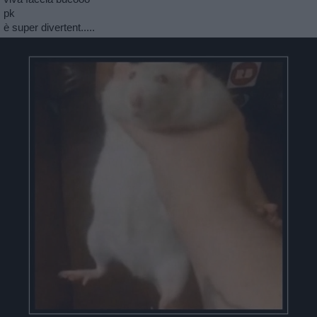
pk
è super divertent.....