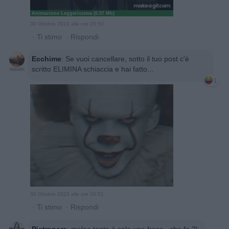
Animazione Leggerissima (0.07 Mb)
30 Ottobre 2023 alle ore 20:50
·
Ti stimo
·
Rispondi
Ecchime
:
Se vuoi cancellare, sotto il tuo post c'è
scritto ELIMINA schiaccia e hai fatto...
1
30 Ottobre 2023 alle ore 20:51
·
Ti stimo
·
Rispondi
Pietranera
:
melaa tanto è solo una frase...che fa ?!