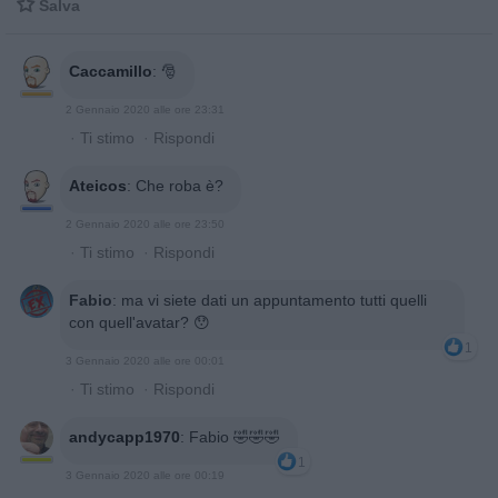

Salva
Caccamillo
:
🎅
2 Gennaio 2020 alle ore 23:31
·
Ti stimo
·
Rispondi
Ateicos
:
Che roba è?
2 Gennaio 2020 alle ore 23:50
·
Ti stimo
·
Rispondi
Fabio
:
ma vi siete dati un appuntamento tutti quelli
con quell'avatar? 😯
1
3 Gennaio 2020 alle ore 00:01
·
Ti stimo
·
Rispondi
andycapp1970
:
Fabio 🤣🤣🤣
1
3 Gennaio 2020 alle ore 00:19