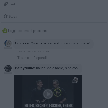

Link

Salva
Leggi i commenti precedenti...

ColosseoQuadrato
:
sei tu il protagonista unico?
30 Ottobre 2023 alle ore 20:49
·
Ti stimo
·
Rispondi
Barbyturiko
:
melaa Ma è facile, si fa così