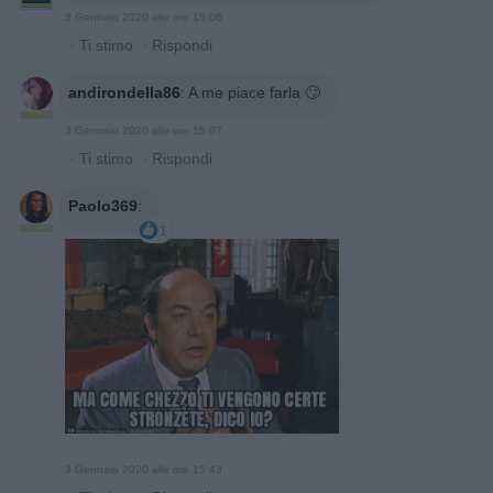
3 Gennaio 2020 alle ore 15:06
·
Ti stimo
·
Rispondi
andirondella86
:
A me piace farla 🙄
3 Gennaio 2020 alle ore 15:07
·
Ti stimo
·
Rispondi
Paolo369
:
1
3 Gennaio 2020 alle ore 15:43