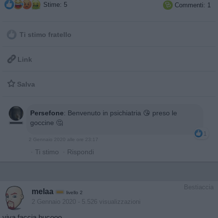
Stime: 5
Commenti: 1

Ti stimo fratello

Link

Salva
Persefone
:
Benvenuto in psichiatria 😘 preso le
goccine 🤔
1
2 Gennaio 2020 alle ore 23:17
·
Ti stimo
·
Rispondi
Bestiaccia
melaa
livello 2
2 Gennaio 2020
- 5.526 visualizzazioni
viva faccia bucooo