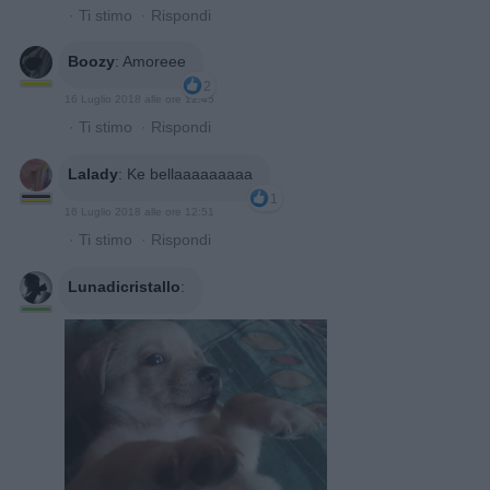
·
Ti stimo
·
Rispondi
Boozy
:
Amoreee
2
16 Luglio 2018 alle ore 12:45
·
Ti stimo
·
Rispondi
Lalady
:
Ke bellaaaaaaaaa
1
16 Luglio 2018 alle ore 12:51
·
Ti stimo
·
Rispondi
Lunadicristallo
: