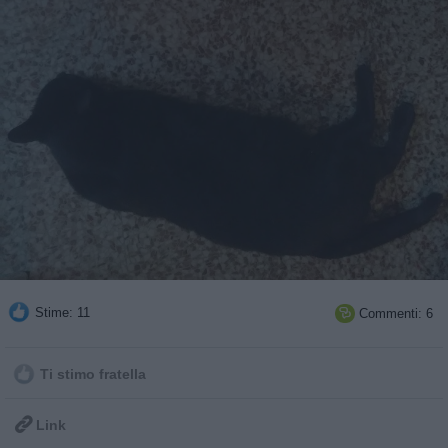
Stime: 11
Commenti: 6

Ti stimo fratella

Link