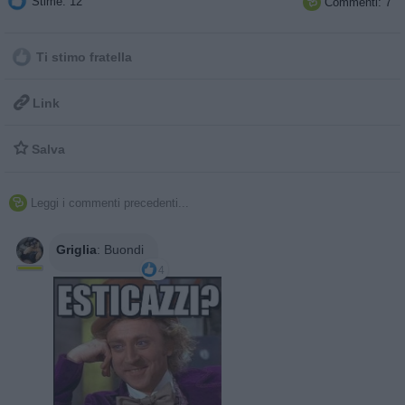
Stime: 12
Commenti: 7

Ti stimo fratella

Link

Salva
Leggi i commenti precedenti...

Griglia
:
Buondi
4