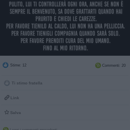
Stime: 12
Commenti: 20

Ti stimo fratella

Link

Salva
Leggi i commenti precedenti...
