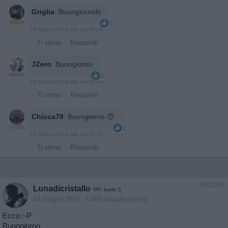
Griglia
:
Buongiornolo
1
18 Giugno 2018 alle ore 09:58
·
Ti stimo
·
Rispondi
JZero
:
Buongiorno
1
18 Giugno 2018 alle ore 10:16
·
Ti stimo
·
Rispondi
Chicca78
:
Buongiorno 😊
1
18 Giugno 2018 alle ore 10:20
·
Ti stimo
·
Rispondi
Vaccata
Lunadicristallo
livello 5
17 Giugno 2018
- 4.453 visualizzazioni
Ecco :-P
Buongiorno