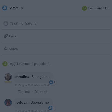
Stime: 18
Commenti: 13

Ti stimo fratella

Link

Salva
Leggi i commenti precedenti...

stradina
:
Buongiorno
1
21 Giugno 2018 alle ore 09:06
·
Ti stimo
·
Rispondi
rodovar
:
Buongiorno
1
21 Giugno 2018 alle ore 09:06