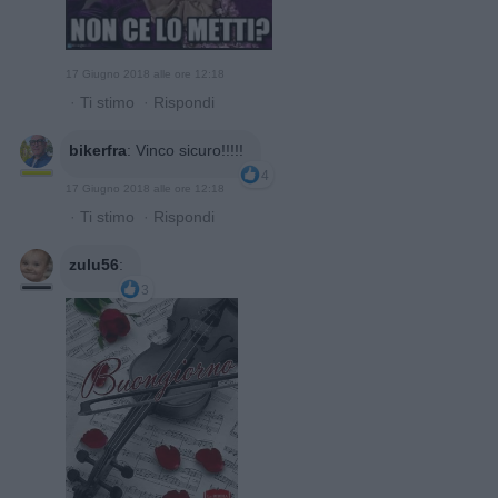
17 Giugno 2018 alle ore 12:18
·
Ti stimo
·
Rispondi
bikerfra
:
Vinco sicuro!!!!!
4
17 Giugno 2018 alle ore 12:18
·
Ti stimo
·
Rispondi
zulu56
:
3