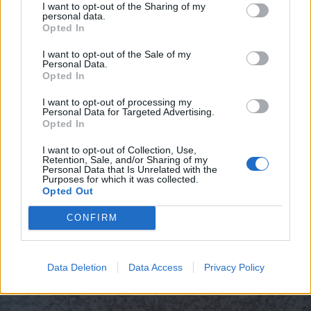
I want to opt-out of the Sharing of my
personal data.
Opted In
Bestiaccia
Lunadicristallo
livello 5
I want to opt-out of the Sale of my
19 Giugno 2018
- 4.516 visualizzazioni
Personal Data.
Opted In
Anche loro caldo... :-/
I want to opt-out of processing my
Buonanotte da Nuvola e Gattolino <3
Personal Data for Targeted Advertising.
Opted In
I want to opt-out of Collection, Use,
Retention, Sale, and/or Sharing of my
Personal Data that Is Unrelated with the
Purposes for which it was collected.
Opted Out
CONFIRM
Data Deletion
Data Access
Privacy Policy