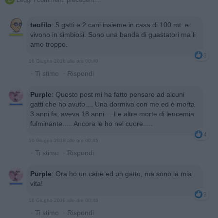
teofilo
:
5 gatti e 2 cani insieme in casa di 100 mt. e
vivono in simbiosi. Sono una banda di guastatori ma li
amo troppo.
3
16 Giugno 2018 alle ore 00:40
·
Ti stimo
·
Rispondi
Purple
:
Questo post mi ha fatto pensare ad alcuni
gatti che ho avuto.... Una dormiva con me ed è morta
3 anni fa, aveva 18 anni.... Le altre morte di leucemia
fulminante..... Ancora le ho nel cuore.....
4
16 Giugno 2018 alle ore 00:45
·
Ti stimo
·
Rispondi
Purple
:
Ora ho un cane ed un gatto, ma sono la mia
vita!
3
16 Giugno 2018 alle ore 00:46
·
Ti stimo
·
Rispondi