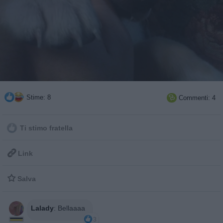
Stime: 8
Commenti: 4

Ti stimo fratella

Link

Salva
Lalady
:
Bellaaaa
3