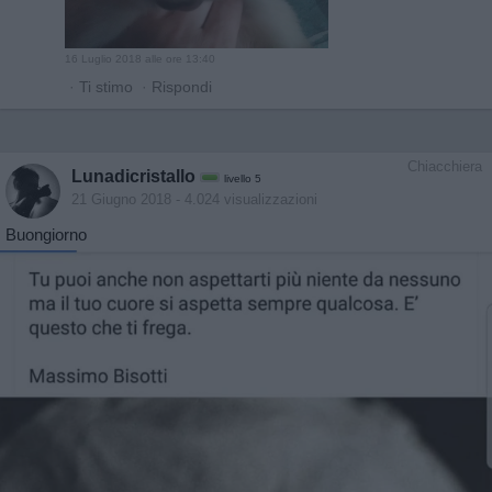
16 Luglio 2018 alle ore 13:40
·
Ti stimo
·
Rispondi
Chiacchiera
Lunadicristallo
livello 5
21 Giugno 2018
- 4.024 visualizzazioni
Buongiorno