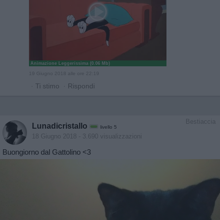
Animazione Leggerissima (0.06 Mb)
19 Giugno 2018 alle ore 22:19
·
Ti stimo
·
Rispondi
Bestiaccia
Lunadicristallo
livello 5
18 Giugno 2018
- 3.690 visualizzazioni
Buongiorno dal Gattolino <3