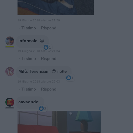
19 Giugno 2018 alle ore 21:50
·
Ti stimo
·
Rispondi
Informale
:
😍
1
19 Giugno 2018 alle ore 21:54
·
Ti stimo
·
Rispondi
Milù
:
Tenerissimi 😍 notte
1
19 Giugno 2018 alle ore 22:03
·
Ti stimo
·
Rispondi
cavaonde
:
2