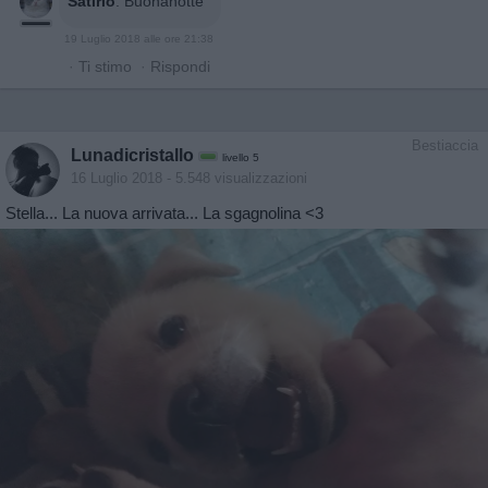
Satirio
:
Buonanotte
19 Luglio 2018 alle ore 21:38
·
Ti stimo
·
Rispondi
Bestiaccia
Lunadicristallo
livello 5
16 Luglio 2018
- 5.548 visualizzazioni
Stella... La nuova arrivata... La sgagnolina <3