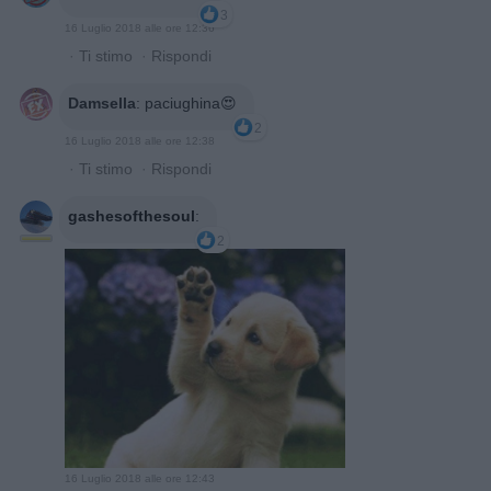
3
16 Luglio 2018 alle ore 12:36
·
Ti stimo
·
Rispondi
Damsella
:
paciughina😍
2
16 Luglio 2018 alle ore 12:38
·
Ti stimo
·
Rispondi
gashesofthesoul
:
2
16 Luglio 2018 alle ore 12:43