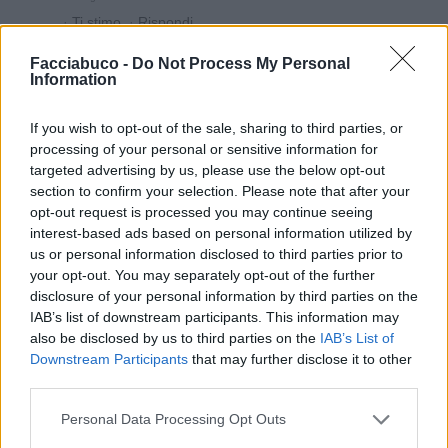
·
Ti stimo
·
Rispondi
Facciabuco -
Do Not Process My Personal
Giuditta
:
Buongiorno
Information
1
21 Giugno 2018 alle ore 09:13
·
Ti stimo
·
Rispondi
If you wish to opt-out of the sale, sharing to third parties, or
processing of your personal or sensitive information for
Mentally65
:
giorno
targeted advertising by us, please use the below opt-out
section to confirm your selection. Please note that after your
1
21 Giugno 2018 alle ore 09:16
opt-out request is processed you may continue seeing
·
Ti stimo
·
Rispondi
interest-based ads based on personal information utilized by
us or personal information disclosed to third parties prior to
LaRegina
:
Buongiorno
your opt-out. You may separately opt-out of the further
1
disclosure of your personal information by third parties on the
21 Giugno 2018 alle ore 09:25
IAB’s list of downstream participants. This information may
·
Ti stimo
·
Rispondi
also be disclosed by us to third parties on the
IAB’s List of
Downstream Participants
that may further disclose it to other
Snoopy
:
Giorno
third parties.
1
21 Giugno 2018 alle ore 09:46
Personal Data Processing Opt Outs
·
Ti stimo
·
Rispondi