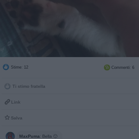
Stime: 12
Commenti: 6

Ti stimo fratella

Link

Salva
MaxPuma
:
Bella 🙂