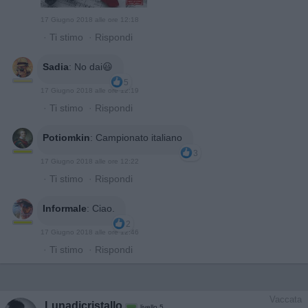
17 Giugno 2018 alle ore 12:18
·
Ti stimo
·
Rispondi
Sadia
:
No dai😃
5
17 Giugno 2018 alle ore 12:19
·
Ti stimo
·
Rispondi
Potiomkin
:
Campionato italiano
3
17 Giugno 2018 alle ore 12:22
·
Ti stimo
·
Rispondi
Informale
:
Ciao.
2
17 Giugno 2018 alle ore 12:46
·
Ti stimo
·
Rispondi
Vaccata
Lunadicristallo
livello 5