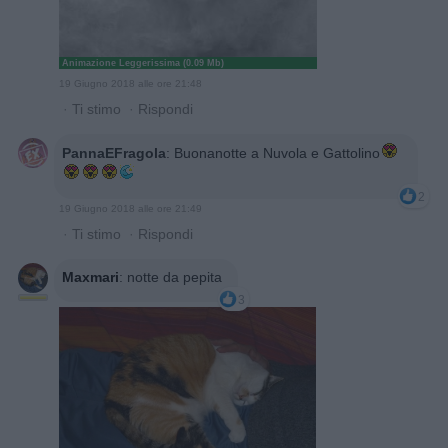
Animazione Leggerissima (0.09 Mb)
19 Giugno 2018 alle ore 21:48
·
Ti stimo
·
Rispondi
PannaEFragola
:
Buonanotte a Nuvola e Gattolino
2
19 Giugno 2018 alle ore 21:49
·
Ti stimo
·
Rispondi
Maxmari
:
notte da pepita
3