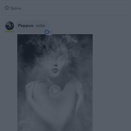

Salva
Peppus
:
notte
3