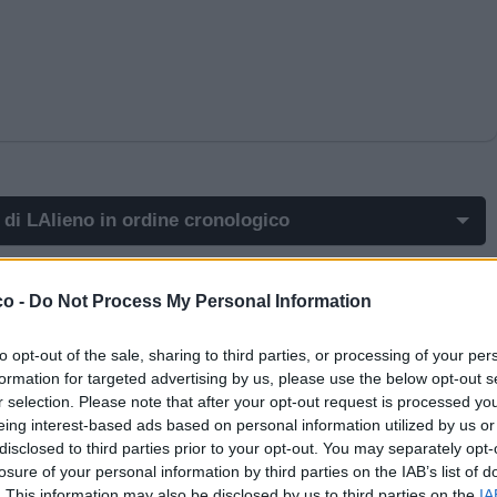
 di LAlieno in ordine cronologico
st di LAlieno più apprezzati
co -
Do Not Process My Personal Information
st di LAlieno più visualizzati
Nessuna vaccata trovata...
to opt-out of the sale, sharing to third parties, or processing of your per
t in cui hanno evocato LAlieno
formation for targeted advertising by us, please use the below opt-out s
r selection. Please note that after your opt-out request is processed y
t commentati da LAlieno
eing interest-based ads based on personal information utilized by us or
disclosed to third parties prior to your opt-out. You may separately opt-
mi post di LAlieno
losure of your personal information by third parties on the IAB’s list of
. This information may also be disclosed by us to third parties on the
IA