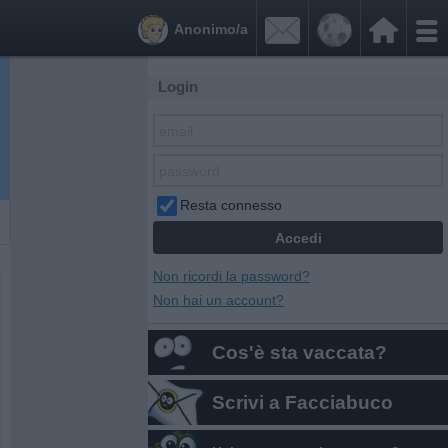


Anonimo/a
Login
Resta connesso
Non ricordi la password?
Non hai un account?
Cos'è sta vaccata?
Scrivi a Facciabuco