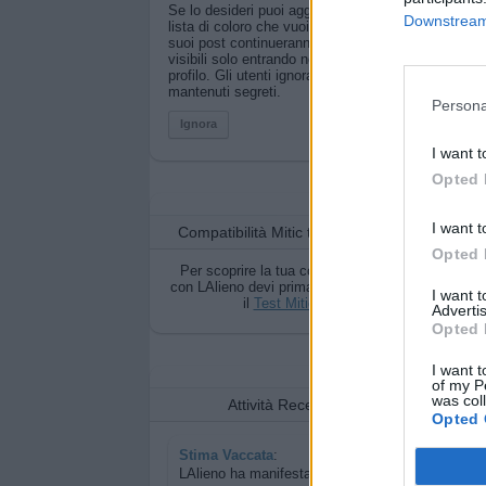
Se lo desideri puoi aggiungerla alla
Downstream 
lista di coloro che vuoi ignorare. I
suoi post continueranno a essere
visibili solo entrando nel suo
profilo. Gli utenti ignorati vengono
mantenuti segreti.
Persona
Ignora
I want t
Opted 
I want t
Compatibilità Mitic tra voi due
Opted 
Per scoprire la tua compatibilità
con LAlieno devi prima completare
I want 
il
Test Mitic
Advertis
Opted 
I want t
of my P
was col
Attività Recenti
Opted 
Stima Vaccata
:
LAlieno ha manifestato la sua