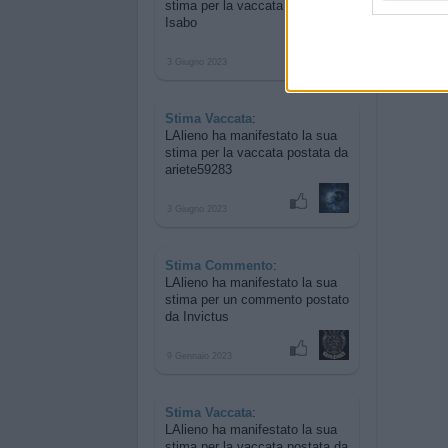
stima per
la vaccata postata da
Isabo
3 Giugno 2023
Stima Vaccata
:
LAlieno ha manifestato la sua
stima per
la vaccata postata da
ariete59283
3 Giugno 2023
Stima Commento
:
LAlieno ha manifestato la sua
stima per
un commento postato
da Invictus
9 Gennaio 2023
Stima Vaccata
:
LAlieno ha manifestato la sua
stima per
la vaccata postata da