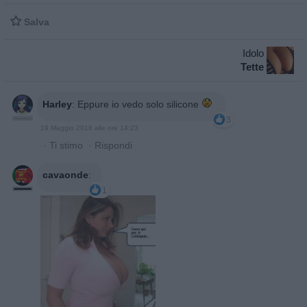

Salva
Idolo
Tette
Harley
:
Eppure io vedo solo silicone
3
19 Maggio 2016 alle ore 14:23
·
Ti stimo
·
Rispondi
cavaonde
:
1