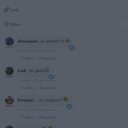

Link

Salva
dinosauro
:
un mostro! !!!
1
12 Maggio 2016 alle ore 10:32
·
Ti stimo
·
Rispondi
Liuk
:
Un genio
2
12 Maggio 2016 alle ore 11:25
·
Ti stimo
·
Rispondi
Finalvjn
:
...un coglione!!
1
12 Maggio 2016 alle ore 13:01
·
Ti stimo
·
Rispondi