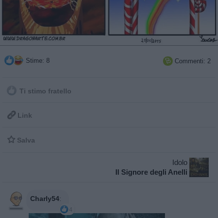
Stime: 8
Commenti: 2

Ti stimo fratello

Link

Salva
Idolo
Il Signore degli Anelli
Charly54
:
4