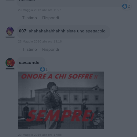
2
23 Maggio 2016 alle ore 11:26
·
Ti stimo
·
Rispondi
007
:
ahahahahahhahhh siete uno spettacolo
23 Maggio 2016 alle ore 13:16
·
Ti stimo
·
Rispondi
cavaonde
:
1
23 Maggio 2016 alle ore 17:55