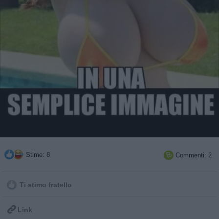
Stime: 8
Commenti: 2

Ti stimo fratello

Link