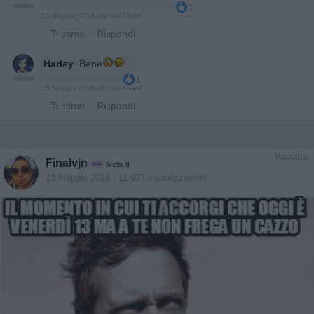
1
15 Maggio 2016 alle ore 19:03
·
Ti stimo
·
Rispondi
Harley
:
Bene
1
15 Maggio 2016 alle ore 19:08
·
Ti stimo
·
Rispondi
Vaccata
Finalvjn
livello 6
13 Maggio 2016
- 11.937 visualizzazioni