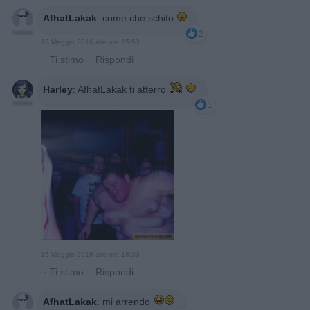
AfhatLakak
:
come che schifo
2
15 Maggio 2016 alle ore 15:53
·
Ti stimo
·
Rispondi
Harley
:
AfhatLakak ti atterro
1
15 Maggio 2016 alle ore 18:33
·
Ti stimo
·
Rispondi
AfhatLakak
:
mi arrendo