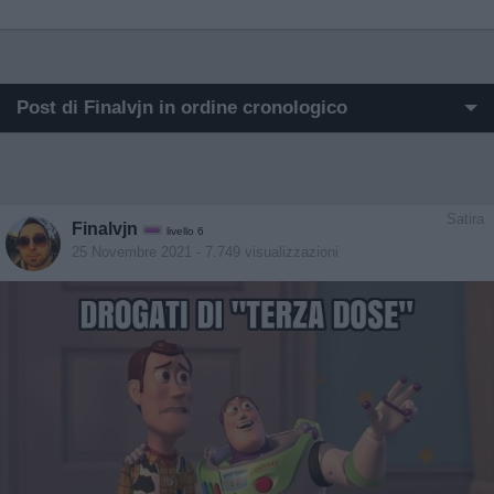
Post di Finalvjn in ordine cronologico
I post di Finalvjn più apprezzati
I post di Finalvjn più visualizzati
Satira
Finalvjn
livello 6
Post in cui hanno evocato Finalvjn
25 Novembre 2021
- 7.749 visualizzazioni
Post commentati da Finalvjn
Primi post di Finalvjn