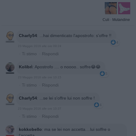
Culi
·
Mutandine
Charly54
:
...hai dimenticato l'apostrofo: s'offre !!
4
23 Maggio 2016 alle ore 09:24
·
Ti stimo
·
Rispondi
Kolibrì
:
Apostrofo .... o noooo.. soffre😂😂
5
23 Maggio 2016 alle ore 10:15
·
Ti stimo
·
Rispondi
Charly54
:
...se lei s'offre lui non soffre !
4
23 Maggio 2016 alle ore 10:37
·
Ti stimo
·
Rispondi
kokkobello
:
ma se lei non accetta....lui soffre o
l'accetta