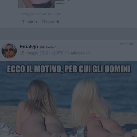
19 Maggio 2016 alle ore 17:31
·
Ti stimo
·
Rispondi
Vaccata
Finalvjn
livello 6
15 Maggio 2016
- 11.878 visualizzazioni