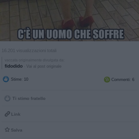
16.201 visualizzazioni totali
vaccata originalmente divulgata da:
fidodido
·
Vai al post originale
Stime: 10
Commenti: 6

Ti stimo fratello

Link

Salva