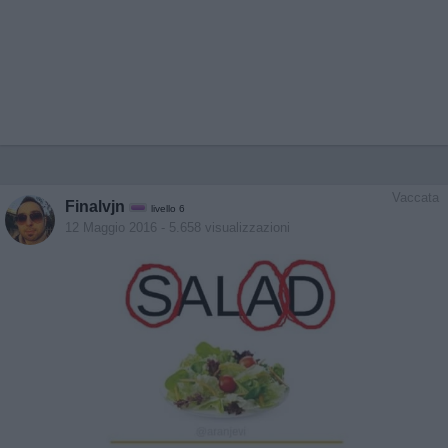
Vaccata
Finalvjn
livello 6
12 Maggio 2016
- 5.658 visualizzazioni