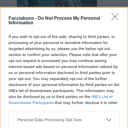
Facciabuco -
Do Not Process My Personal
Information
If you wish to opt-out of the sale, sharing to third parties, or
19 Maggio 2016 alle ore 16:22
processing of your personal or sensitive information for
·
Ti stimo
·
Rispondi
targeted advertising by us, please use the below opt-out
section to confirm your selection. Please note that after your
Harley
:
Ahahaha questa è fantastica
opt-out request is processed you may continue seeing
3
19 Maggio 2016 alle ore 16:23
interest-based ads based on personal information utilized by
us or personal information disclosed to third parties prior to
·
Ti stimo
·
Rispondi
your opt-out. You may separately opt-out of the further
disclosure of your personal information by third parties on the
IAB’s list of downstream participants. This information may
Solo per NERD
Finalvjn
also be disclosed by us to third parties on the
IAB’s List of
livello 6
19 Maggio 2016
- 10.630 visualizzazioni
Downstream Participants
that may further disclose it to other
third parties.
Personal Data Processing Opt Outs