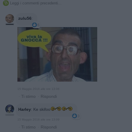
Leggi i commenti precedenti...

zulu56
:
6
15 Maggio 2016 alle ore 13:06
·
Ti stimo
·
Rispondi
Harley
:
Ke skifoo
3
15 Maggio 2016 alle ore 13:09
·
Ti stimo
·
Rispondi