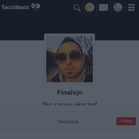

Finalvjn
"Non recuso laborem!"
Vaccheca
≡ Menu