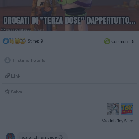
Stime: 9
Commenti: 5

Ti stimo fratello

Link

Salva
Vaccini
·
Toy Story
Fabio
:
chi si rivede 🙂