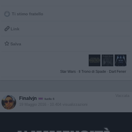
Ti stimo fratello

Link

Salva
Star Wars
·
Il Trono di Spade
·
Dart Fener
Vaccata
Finalvjn
livello 6
19 Maggio 2016
- 10.404 visualizzazioni