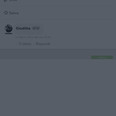

Salva
Giuditta
:
🤣🤣
14 Marzo 2022 alle ore 16:54
·
Ti stimo
·
Rispondi
pubblicità