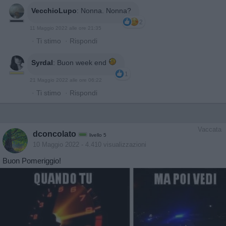
VecchioLupo
:
Nonna. Nonna?
2
11 Maggio 2022 alle ore 21:35
·
Ti stimo
·
Rispondi
Syrdal
:
Buon week end
1
21 Maggio 2022 alle ore 06:22
·
Ti stimo
·
Rispondi
Vaccata
dconcolato
livello 5
10 Maggio 2022
- 4.410 visualizzazioni
Buon Pomeriggio!