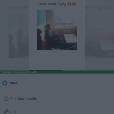
Animazione Leggera (0.31 Mb)
Stime: 6
Ti stimo fratello

Link