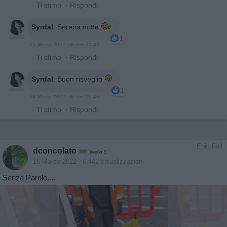
·
Ti stimo
·
Rispondi
Syrdal
:
Serena notte
1
23 Marzo 2022 alle ore 21:42
·
Ti stimo
·
Rispondi
Syrdal
:
Buon risveglio
1
24 Marzo 2022 alle ore 06:46
·
Ti stimo
·
Rispondi
Epic Fail
dconcolato
livello 5
16 Marzo 2022
- 6.442 visualizzazioni
Senza Parole....