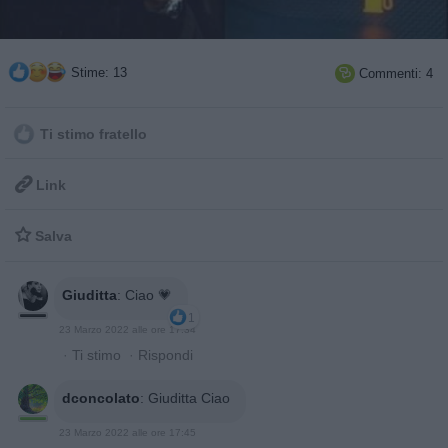
Stime: 13
Commenti: 4

Ti stimo fratello

Link

Salva
Giuditta
:
Ciao 💗
1
23 Marzo 2022 alle ore 17:34
·
Ti stimo
·
Rispondi
dconcolato
:
Giuditta Ciao
23 Marzo 2022 alle ore 17:45