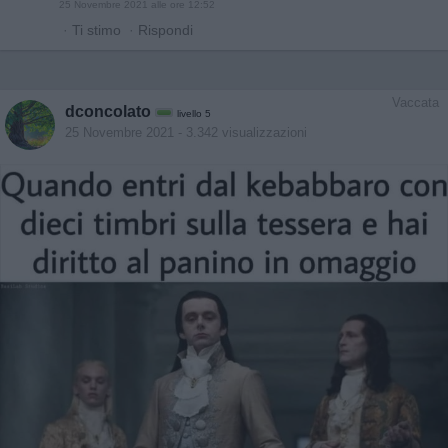
25 Novembre 2021 alle ore 12:52
·
Ti stimo
·
Rispondi
Vaccata
dconcolato
livello 5
25 Novembre 2021
- 3.342 visualizzazioni