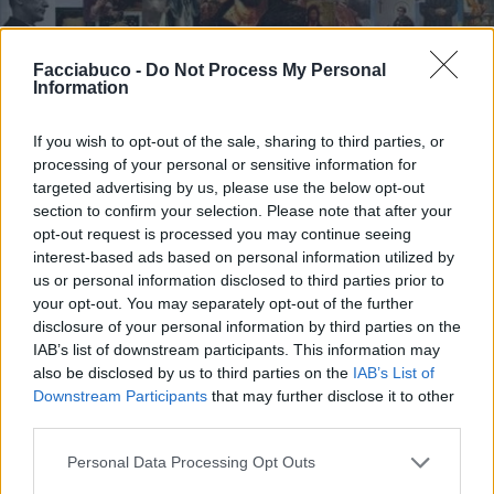
Facciabuco -
Do Not Process My Personal
Information
Stime: 7
If you wish to opt-out of the sale, sharing to third parties, or
processing of your personal or sensitive information for
Ti stimo fratello
targeted advertising by us, please use the below opt-out
section to confirm your selection. Please note that after your

Link
opt-out request is processed you may continue seeing
interest-based ads based on personal information utilized by
us or personal information disclosed to third parties prior to

Salva
your opt-out. You may separately opt-out of the further
disclosure of your personal information by third parties on the
IAB’s list of downstream participants. This information may
also be disclosed by us to third parties on the
IAB’s List of
Vaccata
dconcolato
Downstream Participants
that may further disclose it to other
livello 5
third parties.
23 Marzo 2022
- 5.948 visualizzazioni
Personal Data Processing Opt Outs