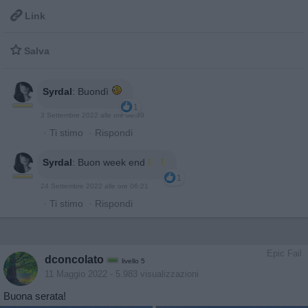

Link

Salva
Syrdal
:
Buondì
1
3 Settembre 2022 alle ore 06:39
·
Ti stimo
·
Rispondi
Syrdal
:
Buon week end
1
24 Settembre 2022 alle ore 06:21
·
Ti stimo
·
Rispondi
Epic Fail
dconcolato
livello 5
11 Maggio 2022
- 5.983 visualizzazioni
Buona serata!