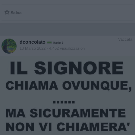

Salva
Vaccata
dconcolato
livello 5
13 Marzo 2022
- 4.452 visualizzazioni