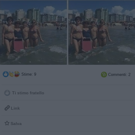
Stime: 9
Commenti: 2

Ti stimo fratello

Link

Salva