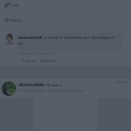

Link

Salva
neandertalX
:
è come lo strumento per riavvolgere il
cd
16 Marzo 2022 alle ore 22:11
·
Ti stimo
·
Rispondi
Vaccata
dconcolato
livello 5
14 Marzo 2022
- 4.016 visualizzazioni