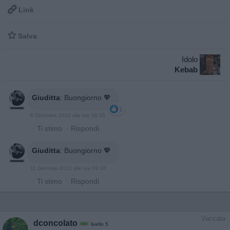

Link

Salva
Idolo
Kebab
Giuditta
:
Buongiorno 💖
1
6 Dicembre 2021 alle ore 08:35
·
Ti stimo
·
Rispondi
Giuditta
:
Buongiorno 💖
11 Gennaio 2022 alle ore 09:16
·
Ti stimo
·
Rispondi
Vaccata
dconcolato
livello 5