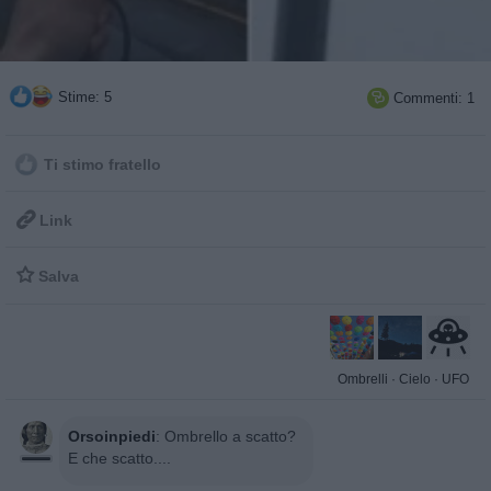
Stime: 5
Commenti: 1

Ti stimo fratello

Link

Salva
Ombrelli
·
Cielo
·
UFO
Orsoinpiedi
:
Ombrello a scatto?
E che scatto....