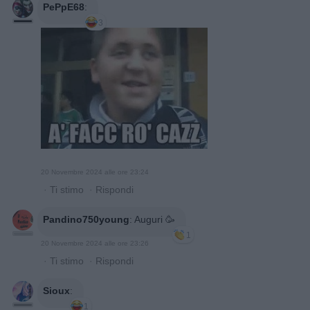
PePpE68
:
3
20 Novembre 2024 alle ore 23:24
·
Ti stimo
·
Rispondi
Pandino750young
:
Auguri 🥳
1
20 Novembre 2024 alle ore 23:26
·
Ti stimo
·
Rispondi
Sioux
:
1