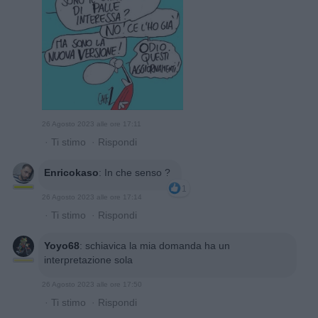
26 Agosto 2023 alle ore 17:11
·
Ti stimo
·
Rispondi
Enricokaso
:
In che senso ?
1
26 Agosto 2023 alle ore 17:14
·
Ti stimo
·
Rispondi
Yoyo68
:
schiavica la mia domanda ha un
interpretazione sola
26 Agosto 2023 alle ore 17:50
·
Ti stimo
·
Rispondi