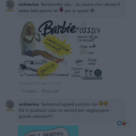
schiavica
:
Barbyturiko ups... ho paura che i denari li
abbia fatti sparire lei
per le spade 😎
26 Agosto 2023 alle ore 17:05
·
Ti stimo
·
Rispondi
schiavica
:
SenatoreCappelli pochino dai
Ed in qualsiasi caso mi servirá per raggiungere
grandi obbiettivi!!!
2