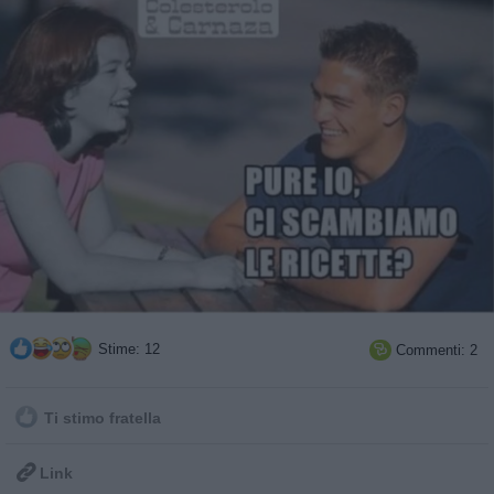
Stime: 12
Commenti: 2

Ti stimo fratella

Link