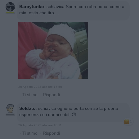
Barbyturiko
:
schiavica Spero con roba bona, come a
mia, ostia che tiro....
26 Agosto 2023 alle ore 17:56
·
Ti stimo
·
Rispondi
Soldato
:
schiavica ognuno porta con sé la propria
esperienza e i danni subiti.😘
1
26 Agosto 2023 alle ore 18:11
·
Ti stimo
·
Rispondi