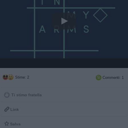
Stime: 2
Commenti: 1

Ti stimo fratella

Link

Salva