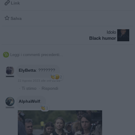

Link

Salva
Idolo
Black humor
Leggi i commenti precedenti...

ElyBetta
:
???????
2
22 Agosto 2023 alle ore 22:49
·
Ti stimo
·
Rispondi
AlphaWolf
:
1