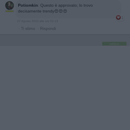
Potiomkin
:
Questo è approvato; lo trovo
decisamente trendy😍😍😍
1
27 Agosto 2023 alle ore 02:13
·
Ti stimo
·
Rispondi
pubblicità