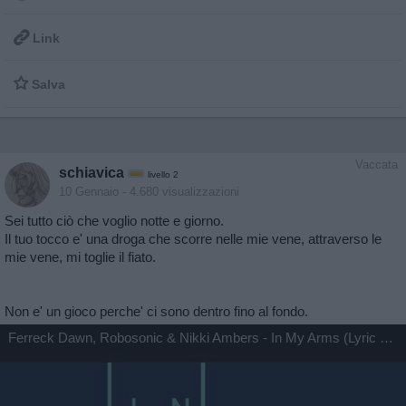

Link

Salva
Vaccata
schiavica
livello 2
10 Gennaio
- 4.680 visualizzazioni
Sei tutto ciò che voglio notte e giorno.
Il tuo tocco e' una droga che scorre nelle mie vene, attraverso le
mie vene, mi toglie il fiato.
Non e' un gioco perche' ci sono dentro fino al fondo.
Ferreck Dawn, Robosonic & Nikki Ambers - In My Arms (Lyric Video)