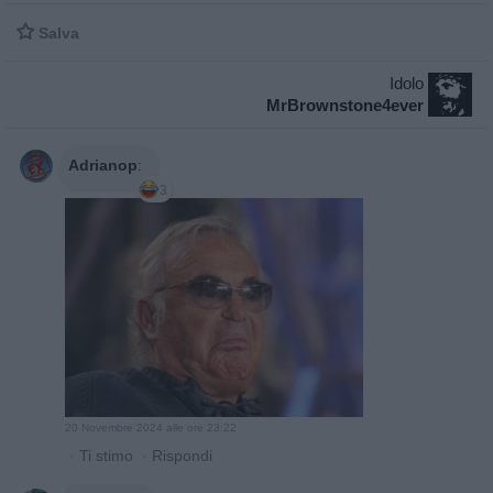

Salva
Idolo
MrBrownstone4ever
Adrianop
:
3
20 Novembre 2024 alle ore 23:22
·
Ti stimo
·
Rispondi