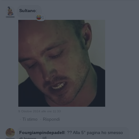
Sultano
:
1
9 Ottobre 2024 alle ore 11:33
·
Ti stimo
·
Rispondi
Fourgiampindepadell
:
?? Alla 5° pagina ho smesso
di legere.... 🤣