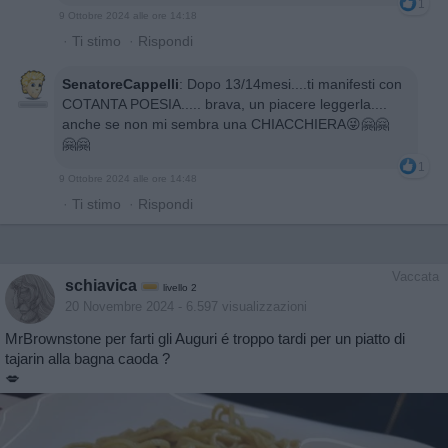
1
9 Ottobre 2024 alle ore 14:18
·
Ti stimo
·
Rispondi
SenatoreCappelli
:
Dopo 13/14mesi....ti manifesti con
COTANTA POESIA..... brava, un piacere leggerla....
anche se non mi sembra una CHIACCHIERA😜🤗🤗
🤗🤗
1
9 Ottobre 2024 alle ore 14:48
·
Ti stimo
·
Rispondi
Vaccata
schiavica
livello 2
20 Novembre 2024
- 6.597 visualizzazioni
MrBrownstone per farti gli Auguri é troppo tardi per un piatto di
tajarin alla bagna caoda ?
💋