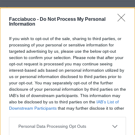

Salva
Facciabuco -
Do Not Process My Personal
Information
Yoyo68
:
Vicentino ?
1
If you wish to opt-out of the sale, sharing to third parties, or
26 Agosto 2023 alle ore 18:03
processing of your personal or sensitive information for
·
Ti stimo
·
Rispondi
targeted advertising by us, please use the below opt-out
section to confirm your selection. Please note that after your
Confuscio
:
opt-out request is processed you may continue seeing
interest-based ads based on personal information utilized by
us or personal information disclosed to third parties prior to
your opt-out. You may separately opt-out of the further
disclosure of your personal information by third parties on the
IAB’s list of downstream participants. This information may
also be disclosed by us to third parties on the
IAB’s List of
Downstream Participants
that may further disclose it to other
third parties.
Personal Data Processing Opt Outs
26 Agosto 2023 alle ore 22:52