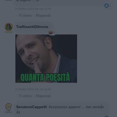
1
9 Ottobre 2024 alle ore 11:33
·
Ti stimo
·
Rispondi
TrafficantiDiIronia
:
4
9 Ottobre 2024 alle ore 11:42
·
Ti stimo
·
Rispondi
SenatoreCappelli
:
Azzzzzzzzz.appero'.....bei versi👍
👍