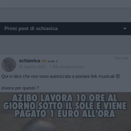
Primi post di schiavica
I post di schiavica più apprezzati
I post di schiavica più visualizzati
Vaccata
schiavica
livello 2
Post in cui hanno evocato schiavica
22 Agosto 2023
- 7.356 visualizzazioni
Qui si dice che non sono autorizzata a postare link musicali 😟
Post di schiavica in ordine cronologico
invece per questo ?
Post commentati da schiavica