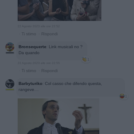
22 Agosto 2023 alle ore 22:52
·
Ti stimo
·
Rispondi
Bronsequerte
:
Link musicali no ?
Da quando
1
22 Agosto 2023 alle ore 22:55
·
Ti stimo
·
Rispondi
Barbyturiko
:
Col casso che difendo questa,
rangeve....
1