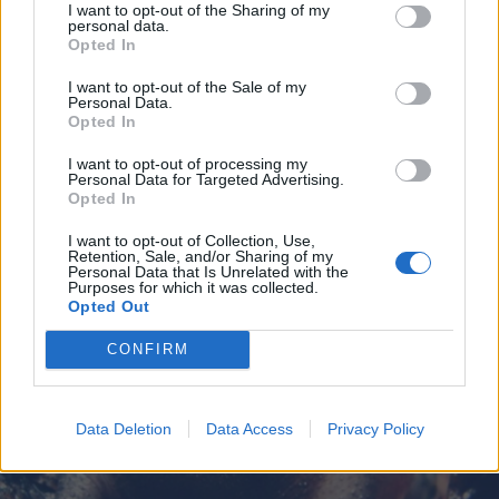
I want to opt-out of the Sharing of my
·
Ti stimo
·
Rispondi
personal data.
Opted In
I want to opt-out of the Sale of my
Assurdo
schiavica
Personal Data.
livello 2
Opted In
26 Agosto 2023
- 8.477 visualizzazioni
Mi accontento di non essere alla moda ...
I want to opt-out of processing my
Personal Data for Targeted Advertising.
Io
n voglio un gatto brachicefalo tantomeno un cagnolino da
Opted In
portare al supermercato nell'apposito carrello
.
I want to opt-out of Collection, Use,
Io voglio una rana della pioggia
Retention, Sale, and/or Sharing of my
Personal Data that Is Unrelated with the
Purposes for which it was collected.
Opted Out
CONFIRM
Data Deletion
Data Access
Privacy Policy