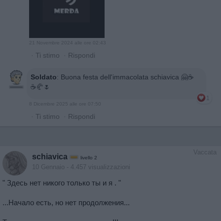
21 Novembre 2024 alle ore 02:43
·
Ti stimo
·
Rispondi
Soldato
:
Buona festa dell'immacolata schiavica 🤗☕️
☕️🥐🌷
1
8 Dicembre 2025 alle ore 07:50
·
Ti stimo
·
Rispondi
Vaccata
schiavica
livello 2
10 Gennaio
- 4.457 visualizzazioni
" Здесь нет никого только ты и я . "
...Начало есть, но нет продолжения...