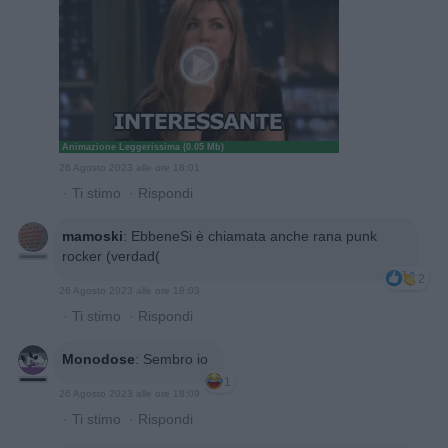
Animazione Leggerissima (0.05 Mb)
26 Agosto 2023 alle ore 18:01
·
Ti stimo
·
Rispondi
mamoski
:
EbbeneSi è chiamata anche rana punk
rocker (verdad(
2
26 Agosto 2023 alle ore 18:03
·
Ti stimo
·
Rispondi
Monodose
:
Sembro io
1
26 Agosto 2023 alle ore 18:09
·
Ti stimo
·
Rispondi