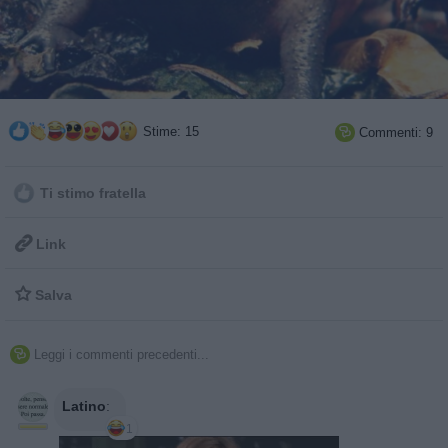
Stime: 15
Commenti: 9

Ti stimo fratella

Link

Salva
Leggi i commenti precedenti...

Latino
:
1