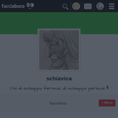

schiavica
Chi di schiappa ferisce...di schiappa perisce !!!
Vaccheca
≡ Menu